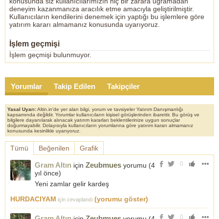
konusunda siz kullanıcılarımızın hiç bir zarara uğramadan
deneyim kazanmanıza aracılık etme amacıyla geliştirilmiştir.
Kullanıcıların kendilerini denemek için yaptığı bu işlemlere göre
yatırım kararı almamanız konusunda uyarıyoruz.
İşlem geçmişi
İşlem geçmişi bulunmuyor.
Yorumlar
Takip Edilen
Takipçiler
Yasal Uyarı:
Altin.in'de yer alan bilgi, yorum ve tavsiyeler Yatırım Danışmanlığı
kapsamında değildir. Yorumlar kullanıcıların kişisel görüşlerinden ibarettir. Bu görüş ve
bilgilere dayanılarak alınacak yatırım kararları beklentilerinize uygun sonuçlar
doğurmayabilir. Dolayısıyla kullanıcıların yorumlarına göre yatırım kararı almamanız
konusunda kesinlikle uyarıyoruz.
Tümü
Beğenilen
Grafik
0
Gram Altın
Zeubmues
için
yorumu (
4
yıl önce
)
Yeni zamlar gelir kardeş
HURDACIYAM
(yorumu göster)
için cevaplandı
0
Gram Altın
Zeubmues
için
yorumu (
4