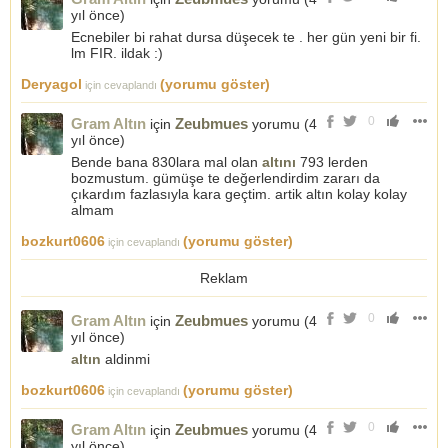
yıl önce
)
Ecnebiler bi rahat dursa düşecek te . her gün yeni bir fi.
lm FIR. ildak :)
Deryagol
(yorumu göster)
için cevaplandı
0
Gram Altın
Zeubmues
için
yorumu (
4
yıl önce
)
Bende bana 830lara mal olan
altını
793 lerden
bozmustum. gümüşe te değerlendirdim zararı da
çıkardım fazlasıyla kara geçtim. artik altın kolay kolay
almam
bozkurt0606
(yorumu göster)
için cevaplandı
Reklam
0
Gram Altın
Zeubmues
için
yorumu (
4
yıl önce
)
altın
aldinmi
bozkurt0606
(yorumu göster)
için cevaplandı
0
Gram Altın
Zeubmues
için
yorumu (
4
yıl önce
)