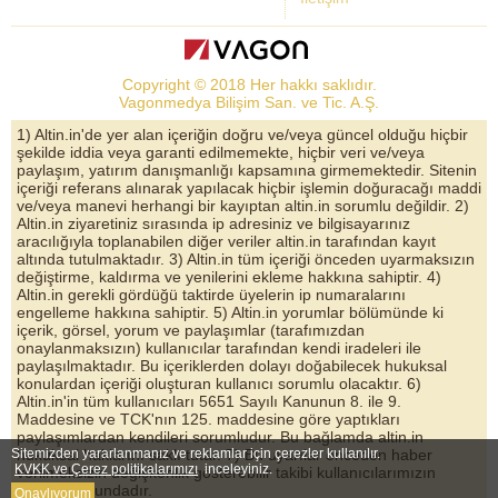
Dolar Kuru
Altın Fiyatları
Copyright © 2018 Her hakkı saklıdır.
Bist Yorum
Vagonmedya Bilişim San. ve Tic. A.Ş.
Altın Yorumları
1) Altin.in'de yer alan içeriğin doğru ve/veya güncel olduğu hiçbir
şekilde iddia veya garanti edilmemekte, hiçbir veri ve/veya
Döviz Kurları
paylaşım, yatırım danışmanlığı kapsamına girmemektedir. Sitenin
içeriği referans alınarak yapılacak hiçbir işlemin doğuracağı maddi
Çeyrek Altın
ve/veya manevi herhangi bir kayıptan altin.in sorumlu değildir. 2)
Altin.in ziyaretiniz sırasında ip adresiniz ve bilgisayarınız
Bitcoin
aracılığıyla toplanabilen diğer veriler altin.in tarafından kayıt
altında tutulmaktadır. 3) Altin.in tüm içeriği önceden uyarmaksızın
Euro/Dolar Parite
değiştirme, kaldırma ve yenilerini ekleme hakkına sahiptir. 4)
Altin.in gerekli gördüğü taktirde üyelerin ip numaralarını
Sterlin
engelleme hakkına sahiptir. 5) Altin.in yorumlar bölümünde ki
içerik, görsel, yorum ve paylaşımlar (tarafımızdan
Döviz Arşivi
onaylanmaksızın) kullanıcılar tarafından kendi iradeleri ile
paylaşılmaktadır. Bu içeriklerden dolayı doğabilecek hukuksal
konulardan içeriği oluşturan kullanıcı sorumlu olacaktır. 6)
Altin.in'in tüm kullanıcıları 5651 Sayılı Kanunun 8. ile 9.
Maddesine ve TCK'nın 125. maddesine göre yaptıkları
paylaşımlardan kendileri sorumludur. Bu bağlamda altin.in
Sitemizden yararlanmanız ve reklamlar için çerezler kullanılır.
hukuksal haklarını saklı tutar. 7) Bu uyarılar önceden haber
KVKK ve Çerez politikalarımızı
inceleyiniz.
verilmeksizin değişkenlik gösterebilir takibi kullanıcılarımızın
sorumluluğundadır.
Onaylıyorum