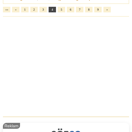
««
«
1
2
3
4
5
6
7
8
9
»
Reklam