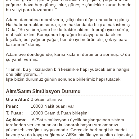
yağmaz, hava hep güneşli olur, güneşte çömlekler kurur, ben de
bu yıl iyi para kazanırım. "
Adam, damadına moral verip, çiftçi olan diğer damadına gitmiş.
Hal hatır sorduktan sonra, işleri hakkında da bilgi almak istemiş.
O da; "Bu yıl borçlanıp bir de traktör aldım. Toprağı iyice sürüp,
mahsulü ektim. Komşunun toprağını kiralayıp onu da ektim.
İnşallah, bol yağmur yağar, ben de iyi bir ürün alır, çok iyi para
kazanırım" demiş.
Adam eve döndüğünde, karısı kızların durumunu sormuş. O da
şu yanıtı vermiş:
"Hanım, bu yıl kızlardan biri kesinlikle hapı yutacak ama hangisi
onu bilmiyorum... "
İşte bizim durumuz günün sonunda birilerimiz hapı tutacak
Alım/Satım Simülasyon Durumu
Gram Altın:
0 Gram altını var
Puan:
10000 Nakit puanı var
T. Puan:
10000 Gram & Puan birleşimi
Açıklama:
Al/Sat simülasyonu üyelik başlangıcında sistem
tarafından verilen puanları kullanarak başarı sıralamanızı
yükseltebileceğiniz uygulamadır. Gerçekte herhangi bir maddi
kazanç ya da kayıp sağlamaz. Al/Sat simülasyonu altın alış/satışı