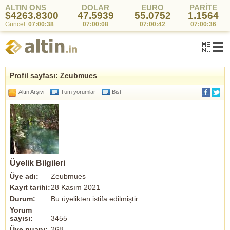
ALTIN ONS
DOLAR
EURO
PARİTE
$4263.8300
47.5939
55.0752
1.1564
Güncel:
07:00:38
07:00:08
07:00:42
07:00:36
Profil sayfası: Zeubmues
Altın Arşivi
Tüm yorumlar
Bist
Üyelik Bilgileri
Üye adı:
Zeubmues
Kayıt tarihi:
28 Kasım 2021
Durum:
Bu üyelikten istifa edilmiştir.
Yorum
sayısı:
3455
Üye puanı:
268