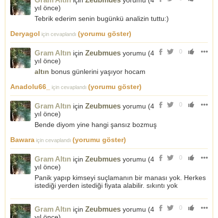
için
yorumu (
4
yıl önce
)
Tebrik ederim senin bugünkü analizin tuttu:)
Deryagol
(yorumu göster)
için cevaplandı
0
Gram Altın
Zeubmues
için
yorumu (
4
yıl önce
)
altın
bonus günlerini yaşıyor hocam
Anadolu66_
(yorumu göster)
için cevaplandı
0
Gram Altın
Zeubmues
için
yorumu (
4
yıl önce
)
Bende diyom yine hangi şansız bozmuş
Bawara
(yorumu göster)
için cevaplandı
0
Gram Altın
Zeubmues
için
yorumu (
4
yıl önce
)
Panik yapıp kimseyi suçlamanın bir manası yok. Herkes
istediği yerden istediği fiyata alabilir. sıkıntı yok
0
Gram Altın
Zeubmues
için
yorumu (
4
yıl önce
)