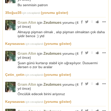
Bu senmisin patron
35oğuz35
(yorumu göster)
için cevaplandı
0
Gram Altın
Zeubmues
için
yorumu (
4
yıl önce
)
Almayıp pişman olmak , alıp pişman olmaktan çok daha
iyidir bence :) ytd
Kayrasavas
(yorumu göster)
için cevaplandı
0
Gram Altın
Zeubmues
için
yorumu (
4
yıl önce
)
Şuan günü kurtarıp stabil için uğraşılıyor. Dusuermi
dersen o zor bu aralar
Çetin_çetin
(yorumu göster)
için cevaplandı
0
Gram Altın
Zeubmues
için
yorumu (
4
yıl önce
)
Öncülük edecek birini ariyoruz
Kayrasavas
(yorumu göster)
için cevaplandı
0