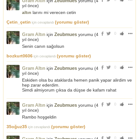
Gram Altın
Zeubmues
için
yorumu (
4
yıl önce
)
altın
larını mi verecen cetin
Çetin_çetin
(yorumu göster)
için cevaplandı
0
Gram Altın
Zeubmues
için
yorumu (
4
yıl önce
)
Senin canın sağolsun
bozkurt0606
(yorumu göster)
için cevaplandı
0
Gram Altın
Zeubmues
için
yorumu (
4
yıl önce
)
Eskiden olsa bu ataklarda hemen panik yapar alirdim ve
hep zarar ederdim.
Simdi almiyorum çıksa da düşse de kafam rahat
0
Gram Altın
Zeubmues
için
yorumu (
4
yıl önce
)
Rambo hoşgeldin
35oğuz35
(yorumu göster)
için cevaplandı
0
Gram Altın
Zeubmues