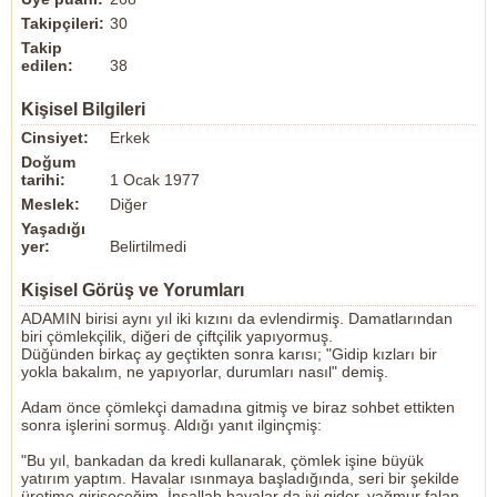
Takipçileri:
30
Takip
edilen:
38
Kişisel Bilgileri
Cinsiyet:
Erkek
Doğum
tarihi:
1 Ocak 1977
Meslek:
Diğer
Yaşadığı
yer:
Belirtilmedi
Kişisel Görüş ve Yorumları
ADAMIN birisi aynı yıl iki kızını da evlendirmiş. Damatlarından
biri çömlekçilik, diğeri de çiftçilik yapıyormuş.
Düğünden birkaç ay geçtikten sonra karısı; "Gidip kızları bir
yokla bakalım, ne yapıyorlar, durumları nasıl" demiş.
Adam önce çömlekçi damadına gitmiş ve biraz sohbet ettikten
sonra işlerini sormuş. Aldığı yanıt ilginçmiş:
"Bu yıl, bankadan da kredi kullanarak, çömlek işine büyük
yatırım yaptım. Havalar ısınmaya başladığında, seri bir şekilde
üretime girişeceğim. İnşallah havalar da iyi gider, yağmur falan