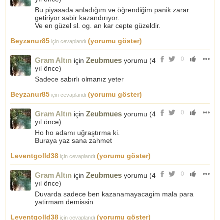
Bu piyasada anladığım ve öğrendiğim panik zarar
getiriyor sabir kazandırıyor.
Ve en güzel sl. og. an kar cepte güzeldir.
Beyzanur85
(yorumu göster)
için cevaplandı
0
Gram Altın
Zeubmues
için
yorumu (
4
yıl önce
)
Sadece sabırlı olmanız yeter
Beyzanur85
(yorumu göster)
için cevaplandı
0
Gram Altın
Zeubmues
için
yorumu (
4
yıl önce
)
Ho ho adamı uğraştırma ki.
Buraya yaz sana zahmet
Leventgolld38
(yorumu göster)
için cevaplandı
0
Gram Altın
Zeubmues
için
yorumu (
4
yıl önce
)
Duvarda sadece ben kazanamayacagim mala para
yatirmam demissin
Leventgolld38
(yorumu göster)
için cevaplandı