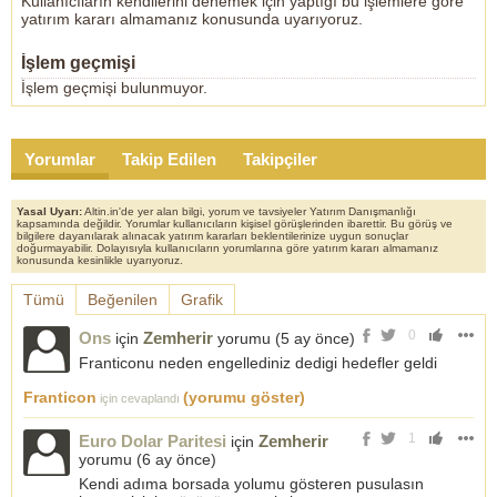
Kullanıcıların kendilerini denemek için yaptığı bu işlemlere göre
yatırım kararı almamanız konusunda uyarıyoruz.
İşlem geçmişi
İşlem geçmişi bulunmuyor.
Yorumlar
Takip Edilen
Takipçiler
Yasal Uyarı:
Altin.in'de yer alan bilgi, yorum ve tavsiyeler Yatırım Danışmanlığı
kapsamında değildir. Yorumlar kullanıcıların kişisel görüşlerinden ibarettir. Bu görüş ve
bilgilere dayanılarak alınacak yatırım kararları beklentilerinize uygun sonuçlar
doğurmayabilir. Dolayısıyla kullanıcıların yorumlarına göre yatırım kararı almamanız
konusunda kesinlikle uyarıyoruz.
Tümü
Beğenilen
Grafik
0
Ons
Zemherir
için
yorumu (
5 ay önce
)
Franticonu neden engellediniz dedigi hedefler geldi
Franticon
(yorumu göster)
için cevaplandı
1
Euro Dolar Paritesi
Zemherir
için
yorumu (
6 ay önce
)
Kendi adıma borsada yolumu gösteren pusulasın