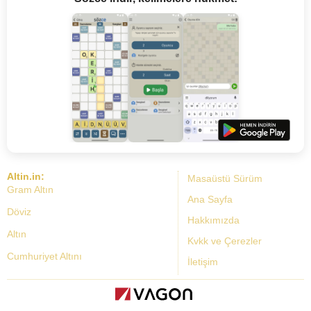
Altin.in:
Masaüstü Sürüm
Gram Altın
Ana Sayfa
Döviz
Hakkımızda
Altın
Kvkk ve Çerezler
Cumhuriyet Altını
İletişim
Dolar Kuru
Altın Fiyatları