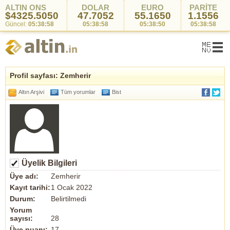
ALTIN ONS
DOLAR
EURO
PARİTE
$4325.5050
47.7052
55.1650
1.1556
Güncel:
05:38:58
05:38:58
05:38:50
05:38:58
Profil sayfası: Zemherir
Altın Arşivi
Tüm yorumlar
Bist
Üyelik Bilgileri
Üye adı:
Zemherir
Kayıt tarihi:
1 Ocak 2022
Durum:
Belirtilmedi
Yorum
sayısı:
28
Üye puanı:
17