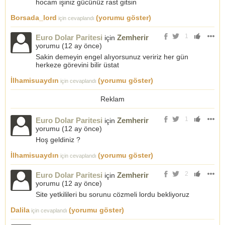
hocam işiniz gücünüz rast gitsin
Borsada_lord
(yorumu göster)
için cevaplandı
1
Euro Dolar Paritesi
Zemherir
için
yorumu (
12 ay önce
)
Sakin demeyin engel alıyorsunuz veririz her gün
herkeze görevini bilir üstat
İlhamisuaydın
(yorumu göster)
için cevaplandı
Reklam
1
Euro Dolar Paritesi
Zemherir
için
yorumu (
12 ay önce
)
Hoş geldiniz ?
İlhamisuaydın
(yorumu göster)
için cevaplandı
2
Euro Dolar Paritesi
Zemherir
için
yorumu (
12 ay önce
)
Site yetkilileri bu sorunu cözmeli lordu bekliyoruz
Dalila
(yorumu göster)
için cevaplandı