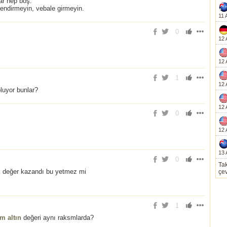
ar hep boş.
nlendirmeyin, vebale girmeyin.
11 
0
12 
12 
1
12 
luyor bunlar?
12 
0
12 
13 
0
Tak
ok değer kazandı bu yetmez mi
çev
1
m altın
değeri aynı raksmlarda?