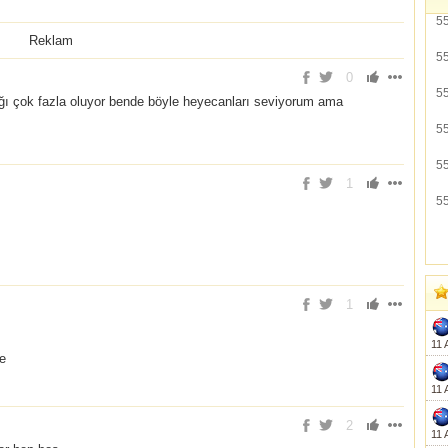
5
Reklam
5
0
5
ğı çok fazla oluyor bende böyle heyecanları seviyorum ama
5
5
1
5
1
11 
ce
11 
2
11 