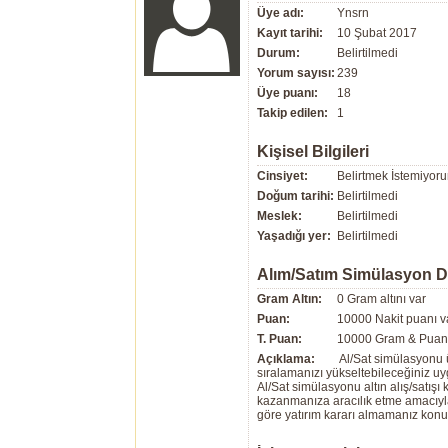
Üye adı:
Ynsrn
Kayıt tarihi:
10 Şubat 2017
Durum:
Belirtilmedi
Yorum sayısı:
239
Üye puanı:
18
Takip edilen:
1
Kişisel Bilgileri
Cinsiyet:
Belirtmek İstemiyor
Doğum tarihi:
Belirtilmedi
Meslek:
Belirtilmedi
Yaşadığı yer:
Belirtilmedi
Alım/Satım Simülasyon 
Gram Altın:
0 Gram altını var
Puan:
10000 Nakit puanı v
T. Puan:
10000 Gram & Puan 
Açıklama:
Al/Sat simülasyonu ü
sıralamanızı yükseltebileceğiniz u
Al/Sat simülasyonu altın alış/satış
kazanmanıza aracılık etme amacıyla g
göre yatırım kararı almamanız kon