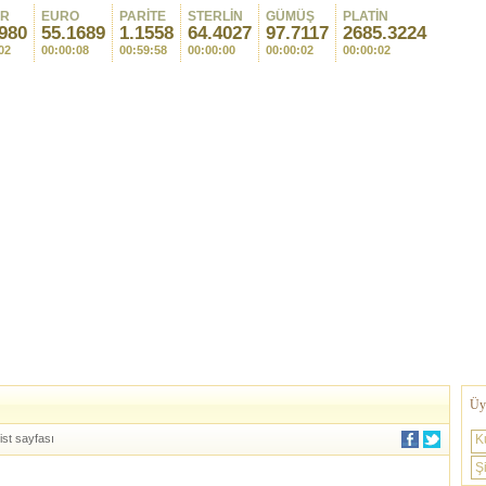
AR
EURO
PARİTE
STERLİN
GÜMÜŞ
PLATİN
980
55.1689
1.1558
64.4027
97.7117
2685.3224
02
00:00:08
00:59:58
00:00:00
00:00:02
00:00:02
Üye
ist sayfası
K
Şi