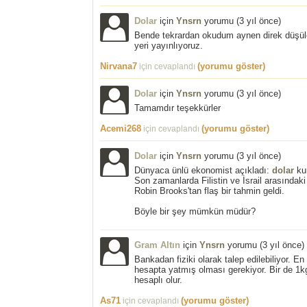
Dolar
için
Ynsrn
yorumu (
3 yıl önce
)
Bende tekrardan okudum aynen direk düşüle
yeri yayınlıyoruz.
Nirvana7
(yorumu göster)
için cevaplandı
Dolar
için
Ynsrn
yorumu (
3 yıl önce
)
Tamamdır teşekkürler
Acemi268
(yorumu göster)
için cevaplandı
Dolar
için
Ynsrn
yorumu (
3 yıl önce
)
Dünyaca ünlü ekonomist açıkladı:
dolar
kur
Son zamanlarda Filistin ve İsrail arasındaki
Robin Brooks'tan flaş bir tahmin geldi.
Böyle bir şey mümkün müdür?
Gram Altın
için
Ynsrn
yorumu (
3 yıl önce
)
Bankadan fiziki olarak talep edilebiliyor. 
hesapta yatmış olması gerekiyor. Bir de 1k
hesaplı olur.
As71
(yorumu göster)
için cevaplandı