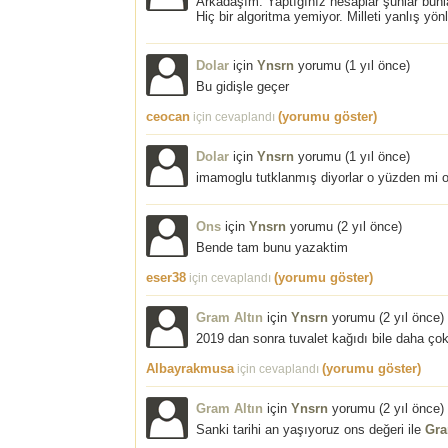
Arkadaşım. Yaptığınız hesaplar şunlar bunl
Hiç bir algoritma yemiyor. Milleti yanlış yö
Dolar
için
Ynsrn
yorumu (
1 yıl önce
)
Bu gidişle geçer
ceocan
(yorumu göster)
için cevaplandı
Dolar
için
Ynsrn
yorumu (
1 yıl önce
)
imamoglu tutklanmış diyorlar o yüzden mi o
Ons
için
Ynsrn
yorumu (
2 yıl önce
)
Bende tam bunu yazaktim
eser38
(yorumu göster)
için cevaplandı
Gram Altın
için
Ynsrn
yorumu (
2 yıl önce
)
2019 dan sonra tuvalet kağıdı bile daha ç
Albayrakmusa
(yorumu göster)
için cevaplandı
Gram Altın
için
Ynsrn
yorumu (
2 yıl önce
)
Sanki tarihi an yaşıyoruz ons değeri ile
Gra