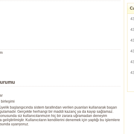
Ca
4
4
4
4
um
4
4
Durumu
ar
birleşimi
yelik başlangıcında sistem tarafından verilen puanları kullanarak başarı
ygulamadır. Gerçekte herhangi bir maddi kazanç ya da kayıp sağlamaz.
ı konusunda siz kullanıcılarımızın hiç bir zarara uğramadan deneyim
eliştirilmiştir. Kullanıcıların kendilerini denemek için yaptığı bu işlemlere
usunda uyarıyoruz.