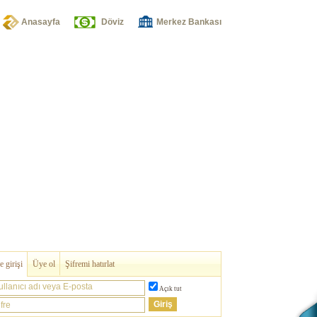
Anasayfa
Döviz
Merkez Bankası
 girişi
Üye ol
Şifremi hatırlat
ullanıcı adı veya E-posta
Açık tut
fre