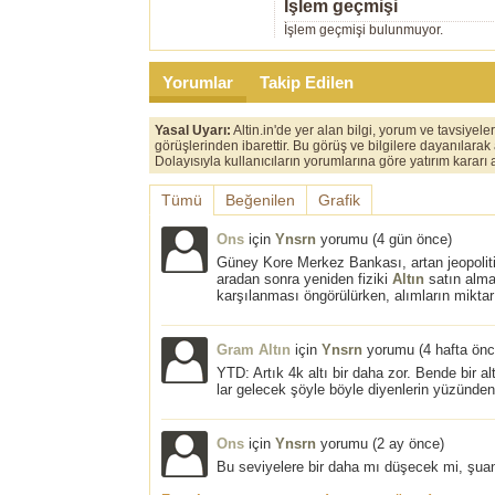
İşlem geçmişi
İşlem geçmişi bulunmuyor.
Yorumlar
Takip Edilen
Yasal Uyarı:
Altin.in'de yer alan bilgi, yorum ve tavsiyel
görüşlerinden ibarettir. Bu görüş ve bilgilere dayanılarak
Dolayısıyla kullanıcıların yorumlarına göre yatırım karar
Tümü
Beğenilen
Grafik
Ons
için
Ynsrn
yorumu (
4 gün önce
)
Güney Kore Merkez Bankası, artan jeopolitik
aradan sonra yeniden fiziki
Altın
satın almay
karşılanması öngörülürken, alımların miktar
Gram Altın
için
Ynsrn
yorumu (
4 hafta ön
YTD: Artık 4k altı bir daha zor. Bende bir 
lar gelecek şöyle böyle diyenlerin yüzünden
Ons
için
Ynsrn
yorumu (
2 ay önce
)
Bu seviyelere bir daha mı düşecek mi, şuan