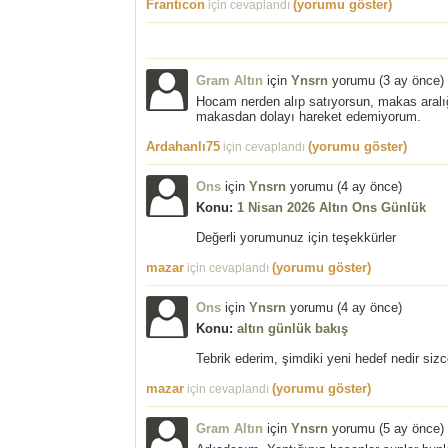
Franticon
(yorumu göster)
için cevaplandı
Gram Altın
için
Ynsrn
yorumu (
3 ay önce
)
Hocam nerden alıp satıyorsun, makas aralı
makasdan dolayı hareket edemiyorum.
Ardahanlı75
(yorumu göster)
için cevaplandı
Ons
için
Ynsrn
yorumu (
4 ay önce
)
Konu:
1 Nisan 2026 Altın Ons Günlük
Değerli yorumunuz için teşekkürler
mazar
(yorumu göster)
için cevaplandı
Ons
için
Ynsrn
yorumu (
4 ay önce
)
Konu:
altın günlük bakış
Tebrik ederim, şimdiki yeni hedef nedir siz
mazar
(yorumu göster)
için cevaplandı
Gram Altın
için
Ynsrn
yorumu (
5 ay önce
)