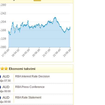
5.280
5.242
5.204
5.166
5.128
5.090
Ekonomi takvimi
AUD
RBA Interest Rate Decision
Ağu 07:30
AUD
RBA Press Conference
Ağu 00:00
AUD
RBA Rate Statement
Ağu 00:00