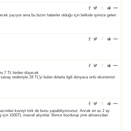
0
cek yazıyor ama bu bizim haberler olduğu için belkide işimize gelen
0
0
u 7 TL birden düşecek
 savaş nedeniyle 28 TL'yi bulan dolarla ilgili dünyaca ünlü ekonomist
0
En azından kuveyt türk de bunu yapabiliyorsunuz. Ancak en az 2 ay
g için 1500TL masraf alıyorlar. Bence bozdurup yine almanızdan