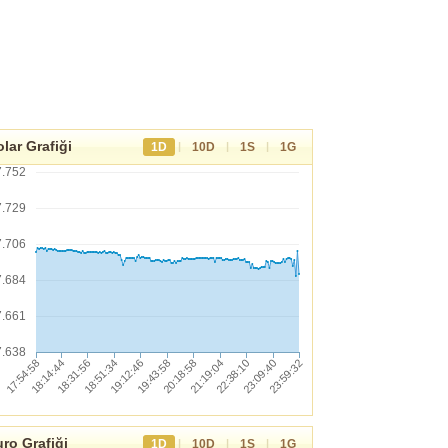
lar Grafiği
|
|
|
1D
10D
1S
1G
7.752
7.729
7.706
7.684
7.661
7.638
ro Grafiği
|
|
|
1D
10D
1S
1G