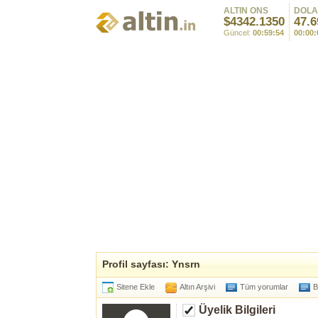
ALTIN ONS
DOL
$4342.1350
47.6
Güncel:
00:59:54
00:00:
Profil sayfası: Ynsrn
Sitene Ekle
Altın Arşivi
Tüm yorumlar
B
Üyelik Bilgileri