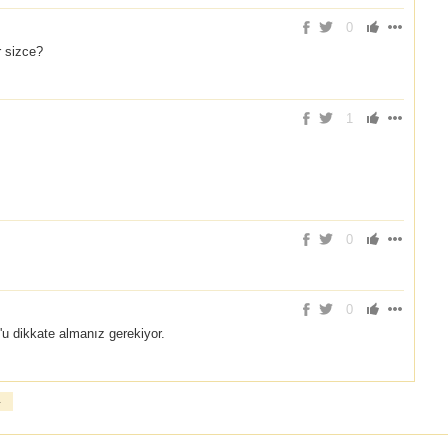
0
 sizce?
1
0
0
u dikkate almanız gerekiyor.
»