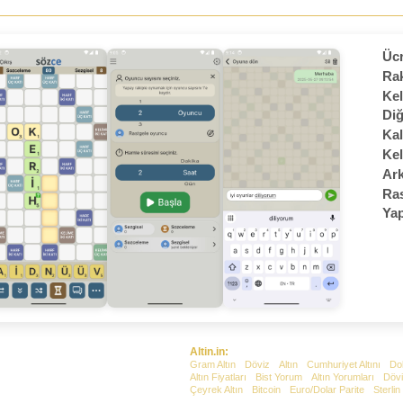
Ücr
Rak
Kel
Diğ
Kal
Kel
Ark
Ras
Yap
Altin.in:
Gram Altın
Döviz
Altın
Cumhuriyet Altını
Do
Altın Fiyatları
Bist Yorum
Altın Yorumları
Dövi
Çeyrek Altın
Bitcoin
Euro/Dolar Parite
Sterlin