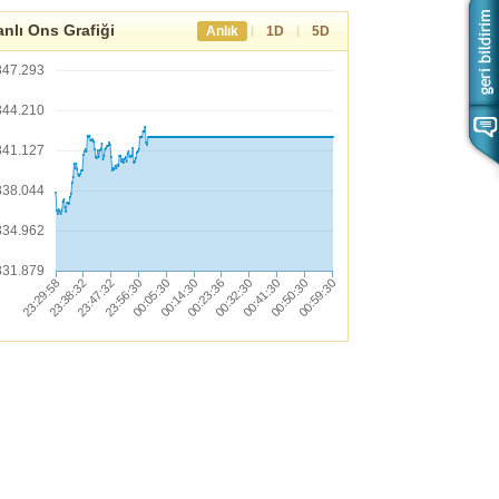
nlı Ons Grafiği
|
|
Anlık
1D
5D
347.293
344.210
341.127
338.044
334.962
331.879