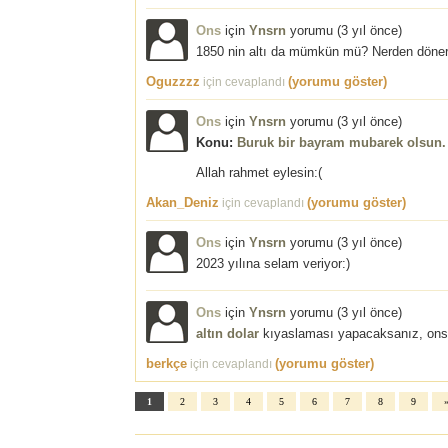
Ons
için
Ynsrn
yorumu (
3 yıl önce
)
1850 nin altı da mümkün mü? Nerden döner
Oguzzzz
(yorumu göster)
için cevaplandı
Ons
için
Ynsrn
yorumu (
3 yıl önce
)
Konu:
Buruk bir bayram mubarek olsun.
Allah rahmet eylesin:(
Akan_Deniz
(yorumu göster)
için cevaplandı
Ons
için
Ynsrn
yorumu (
3 yıl önce
)
2023 yılına selam veriyor:)
Ons
için
Ynsrn
yorumu (
3 yıl önce
)
altın
dolar
kıyaslaması yapacaksanız, ons'
berkçe
(yorumu göster)
için cevaplandı
1
2
3
4
5
6
7
8
9