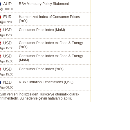
AUD
RBA Monetary Policy Statement
Ağu 00:00
EUR
Harmonized Index of Consumer Prices
(YoY)
Ağu 09:00
USD
Consumer Price Index (MoM)
Ağu 15:30
USD
Consumer Price Index ex Food & Energy
(YoY)
Ağu 15:30
USD
Consumer Price Index ex Food & Energy
(MoM)
Ağu 15:30
USD
Consumer Price Index (YoY)
Ağu 15:30
NZD
RBNZ Inflation Expectations (QoQ)
Ağu 06:00
vim verileri İngilizce'den Türkçe'ye otomatik olarak
irilmektedir. Bu nedenle çeviri hataları olabilir.