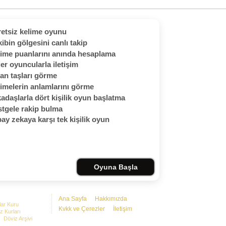
etsiz kelime oyunu
ibin gölgesini canlı takip
ime puanlarını anında hesaplama
er oyuncularla iletişim
an taşları görme
imelerin anlamlarını görme
adaşlarla dört kişilik oyun başlatma
tgele rakip bulma
ay zekaya karşı tek kişilik oyun
Oyuna Başla
Ana Sayfa
Hakkımızda
lar Kuru
Kvkk ve Çerezler
İletişim
z Kurları
Döviz Arşivi