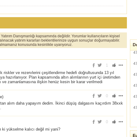
er Yatırım Danışmanlığı kapsamında değildir. Yorumlar kullanıcıların kişisel
 alınacak yatırım kararları beklentilerinize uygun sonuçlar doğurmayabilir.
Do
ı almamanız konusunda kesinlikle uyarıyoruz.
4
4
1
 riskler ve rezervlerini çeşitlendirme hedefi doğrultusunda 13 yıl
4
a hazırlanıyor. Plan kapsamında altın alımlarının yurt içi üretimden
ı ve zamanlamasına ilişkin henüz kesin bir karar verilmedi
4
0
ce
)
4
alttan alım daha yapayım dedim. İkinci düşüş dalgasını kaçırdım 38xxk
.
4
0
 ki yükselme kalıcı değil mi yani?
Eu