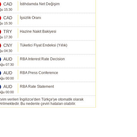
CAD
İstihdamda Net Değişim
ğu 15:30
CAD
İşsizlik Oranı
ğu 15:30
TRY
Hazine Nakit Bakiyesi
ğu 17:30
CNY
Tüketici Fiyat Endeksi (Yıllık)
ğu 04:30
AUD
RBA Interest Rate Decision
Ağu 07:30
AUD
RBA Press Conference
Ağu 00:00
AUD
RBA Rate Statement
Ağu 00:00
vim verileri İngilizce'den Türkçe'ye otomatik olarak
irilmektedir. Bu nedenle çeviri hataları olabilir.