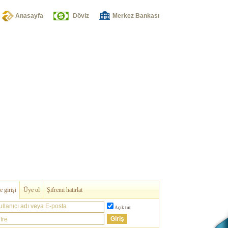
Anasayfa
Döviz
Merkez Bankası
 girişi
Üye ol
Şifremi hatırlat
ullanıcı adı veya E-posta
Açık tut
fre