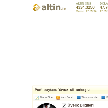
ALTIN ONS
DOL
4334.3250
47.7
Güncel:
17:09:34
17:09:
Profil sayfası: Yavuz_ali_turkoglu
Sitene Ekle
Altın Arşivi
Tüm yorumlar
B
Üyelik Bilgileri