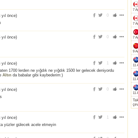
7 A
0
 yıl önce
)
ü
7 A
0
 yıl önce
)
7 A
9 A
1
 yıl önce
)
11 
aten 1700 lerden ne yığdık ne yığdık 1500 ler gelecek deniyordu
ne
Altın
da babalar gibi kaybederim:)
11 
0
 yıl önce
)
11 
s
Tak
çev
1
 yıl önce
)
ta yüzler gülecek acele etmeyin