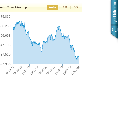
nlı Ons Grafiği
|
|
Anlık
1D
5D
375.866
366.280
356.693
347.106
337.519
327.933