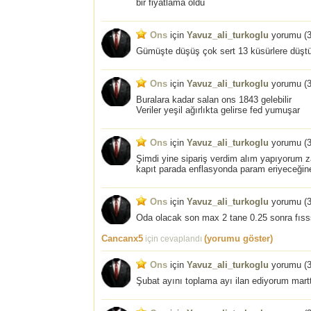
bir fiyatlama oldu
Ons
için
Yavuz_ali_turkoglu
yorumu (
3
Gümüşte düşüş çok sert 13 küsürlere düşt
Ons
için
Yavuz_ali_turkoglu
yorumu (
3
Buralara kadar salan ons 1843 gelebilir
Veriler yeşil ağırlıkta gelirse fed yumuşar
Ons
için
Yavuz_ali_turkoglu
yorumu (
3
Şimdi yine sipariş verdim alım yapıyorum z
kapıt parada enflasyonda param eriyeceği
Ons
için
Yavuz_ali_turkoglu
yorumu (
3
Oda olacak son max 2 tane 0.25 sonra fıss
Cancanx5
(yorumu göster)
için cevaplandı
Ons
için
Yavuz_ali_turkoglu
yorumu (
3
Şubat ayını toplama ayı ilan ediyorum mart