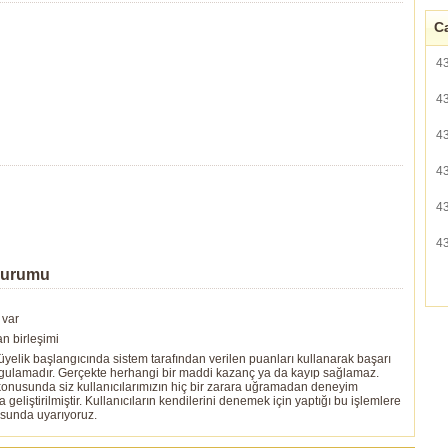
Ca
4
4
4
4
4
4
Durumu
 var
n birleşimi
yelik başlangıcında sistem tarafından verilen puanları kullanarak başarı
ygulamadır. Gerçekte herhangi bir maddi kazanç ya da kayıp sağlamaz.
ı konusunda siz kullanıcılarımızın hiç bir zarara uğramadan deneyim
eliştirilmiştir. Kullanıcıların kendilerini denemek için yaptığı bu işlemlere
usunda uyarıyoruz.