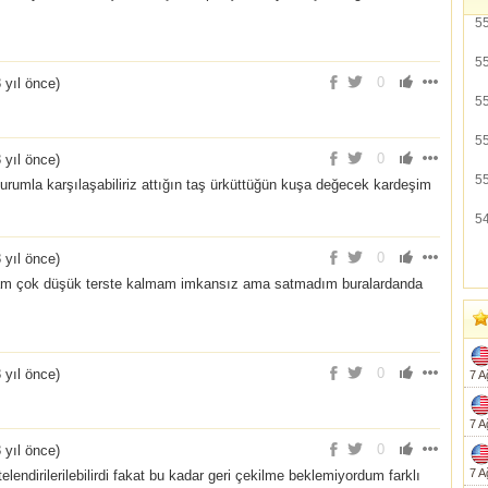
5
5
0
 yıl önce
)
5
5
0
 yıl önce
)
5
urumla karşılaşabiliriz attığın taş ürküttüğün kuşa değecek kardeşim
5
0
 yıl önce
)
am çok düşük terste kalmam imkansız ama satmadım buralardanda
0
 yıl önce
)
7 A
7 A
0
 yıl önce
)
7 A
elendirilerilebilirdi fakat bu kadar geri çekilme beklemiyordum farklı