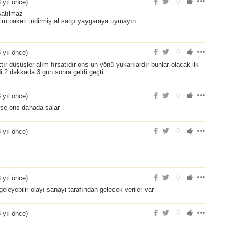
0
 yıl önce
)
 satılmaz
dim paketi indirmiş al satçı yaygaraya uymayın
0
 yıl önce
)
ır düşüşler alım fırsatıdır ons un yönü yukarılardır bunlar olacak ilk
i 2 dakkada 3 gün sonra geldi geçti
0
 yıl önce
)
lirse ons dahada salar
0
 yıl önce
)
0
 yıl önce
)
leyebilir olayı sanayi tarafından gelecek veriler var
0
 yıl önce
)