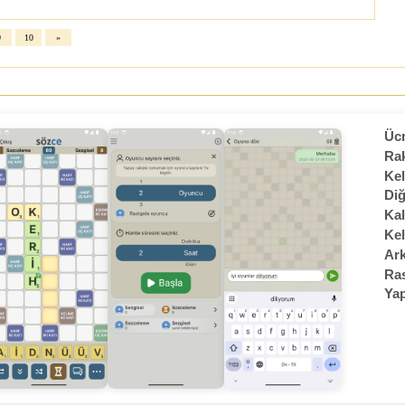
9
10
»
Ücr
Rak
Kel
Diğ
Kal
Kel
Ark
Ras
Yap