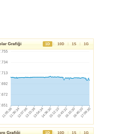
lar Grafiği
|
|
|
1D
10D
1S
1G
7.755
7.734
7.713
7.692
7.672
7.651
ro Grafiği
|
|
|
1D
10D
1S
1G