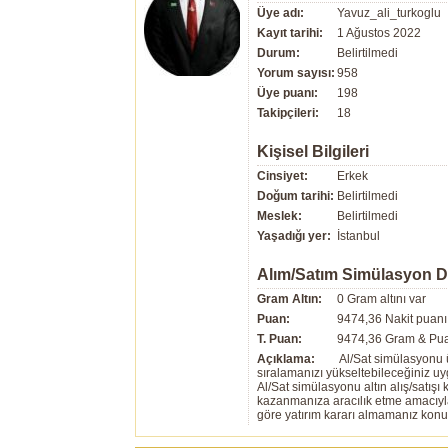
Üye adı:
Yavuz_ali_turkoglu
Kayıt tarihi:
1 Ağustos 2022
Durum:
Belirtilmedi
Yorum sayısı:
958
Üye puanı:
198
Takipçileri:
18
Kişisel Bilgileri
Cinsiyet:
Erkek
Doğum tarihi:
Belirtilmedi
Meslek:
Belirtilmedi
Yaşadığı yer:
İstanbul
Alım/Satım Simülasyon 
Gram Altın:
0 Gram altını var
Puan:
9474,36 Nakit puanı
T. Puan:
9474,36 Gram & Pua
Açıklama:
Al/Sat simülasyonu ü
sıralamanızı yükseltebileceğiniz u
Al/Sat simülasyonu altın alış/satış
kazanmanıza aracılık etme amacıyla g
göre yatırım kararı almamanız kon