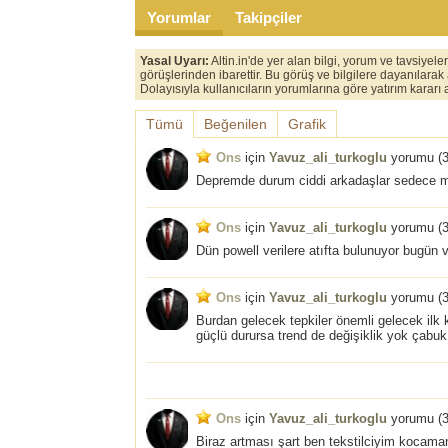
Yorumlar
Takipçiler
Yasal Uyarı:
Altin.in'de yer alan bilgi, yorum ve tavsiyel
görüşlerinden ibarettir. Bu görüş ve bilgilere dayanılarak
Dolayısıyla kullanıcıların yorumlarına göre yatırım karar
Tümü
Beğenilen
Grafik
Ons
için
Yavuz_ali_turkoglu
yorumu (
3
Depremde durum ciddi arkadaşlar sedece mal
Ons
için
Yavuz_ali_turkoglu
yorumu (
3
Dün powell verilere atıfta bulunuyor bugün v
Ons
için
Yavuz_ali_turkoglu
yorumu (
3
Burdan gelecek tepkiler önemli gelecek ilk 
güçlü durursa trend de değişiklik yok çabuk t
Ons
için
Yavuz_ali_turkoglu
yorumu (
3
Biraz artması şart ben tekstilciyim kocaman 