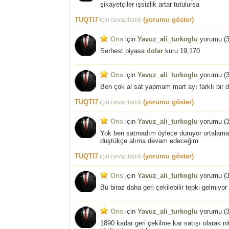
şikayetçiler işsizlik artar tutulursa
TUQTI7
(yorumu göster)
için cevaplandı
Ons
için
Yavuz_ali_turkoglu
yorumu (
3
Serbest piyasa
dolar
kuru 19,170
Ons
için
Yavuz_ali_turkoglu
yorumu (
3
Ben çok al sat yapmam mart ayı farklı bir d
TUQTI7
(yorumu göster)
için cevaplandı
Ons
için
Yavuz_ali_turkoglu
yorumu (
3
Yok ben satmadım öylece duruyor ortalam
düştükçe alıma devam edeceğim
TUQTI7
(yorumu göster)
için cevaplandı
Ons
için
Yavuz_ali_turkoglu
yorumu (
3
Bu biraz daha geri çekilebilir tepki gelmiyor
Ons
için
Yavuz_ali_turkoglu
yorumu (
3
1890 kadar geri çekilme kar satışı olarak nit