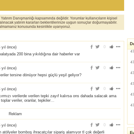
er Yatırım Danışmanlığı kapsamında değildir. Yorumlar kullanıcıların kişisel
 alınacak yatırım kararları beklentilerinize uygun sonuçlar doğurmayabilir.
ı almamanız konusunda kesinlikle uyarıyoruz.
Do
0
 yıl önce
)
4
atyada 200 bina yıkıldığına dair haberler var
4
0
 yıl önce
)
4
eriler tersine dönüyor hepsi güçlü yeşil geliyor?
4
0
 yıl önce
)
4
kırmızı verilerde verilen tepki zayıf kalırsa ons dahada salacak ama
oplar veriler, oranlar, tepkiler…
4
Reklam
0
 yıl önce
)
atölyeler bomboş ihracatçılar sipariş alamıyor tl çok değerli
Eu