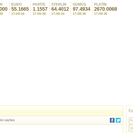
AR
EURO
PARİTE
STERLİN
GÜMÜŞ
PLATİN
000
55.1665
1.1557
64.4012
97.4934
2670.0068
30
17:09:34
17:09:36
17:09:34
17:09:36
17:09:36
Üye
ist sayfası
K
Şi