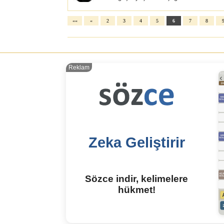
««
«
2
3
4
5
6
7
8
Reklam
Zeka Geliştirir
Sözce indir, kelimelere
hükmet!