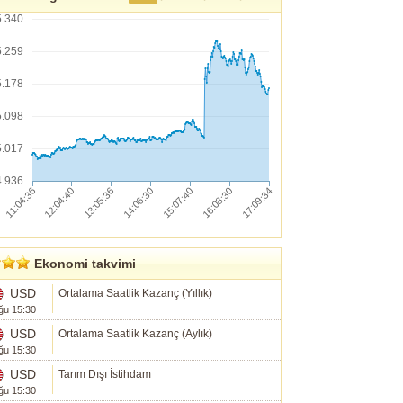
5.340
5.259
5.178
5.098
5.017
4.936
Ekonomi takvimi
USD
Ortalama Saatlik Kazanç (Yıllık)
ğu 15:30
USD
Ortalama Saatlik Kazanç (Aylık)
ğu 15:30
USD
Tarım Dışı İstihdam
ğu 15:30