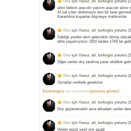
Ons
için
Yavuz_ali_turkoglu
yorumu (
3
altın
birikim aracıdır yatırım aracıdır alınır
Al sat çıları dinlemeyin ben bir tane görme
Karanlıkta koşanlar düşmeye mahkumlar
Ons
için
Yavuz_ali_turkoglu
yorumu (
3
Saldığı yerden alım gelecektir dönüş olacakt
defa yaşamıyoruz 1810 lardan 1760 lar geld
Ons
için
Yavuz_ali_turkoglu
yorumu (
3
Diğer veriler dxy tarafına yarar nitelikte ge
Ons
için
Yavuz_ali_turkoglu
yorumu (
3
Oynarlar verilerle gerekirse
Esrarengizz
(yorumu göster)
için cevaplandı
Ons
için
Yavuz_ali_turkoglu
yorumu (
3
Dxy güçlenecektir ama arkadaki veriler denge
Ons
için
Yavuz_ali_turkoglu
yorumu (
3
Veriler güçlü yeşil ons aşağı