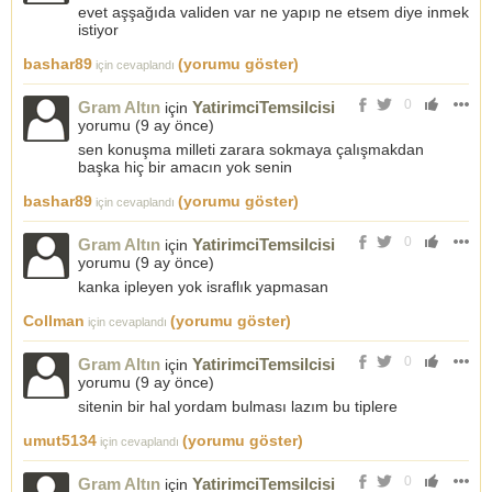
evet aşşağıda validen var ne yapıp ne etsem diye inmek
istiyor
bashar89
(yorumu göster)
için cevaplandı
0
Gram Altın
YatirimciTemsilcisi
için
yorumu (
9 ay önce
)
sen konuşma milleti zarara sokmaya çalışmakdan
başka hiç bir amacın yok senin
bashar89
(yorumu göster)
için cevaplandı
0
Gram Altın
YatirimciTemsilcisi
için
yorumu (
9 ay önce
)
kanka ipleyen yok israflık yapmasan
Collman
(yorumu göster)
için cevaplandı
0
Gram Altın
YatirimciTemsilcisi
için
yorumu (
9 ay önce
)
sitenin bir hal yordam bulması lazım bu tiplere
umut5134
(yorumu göster)
için cevaplandı
0
Gram Altın
YatirimciTemsilcisi
için