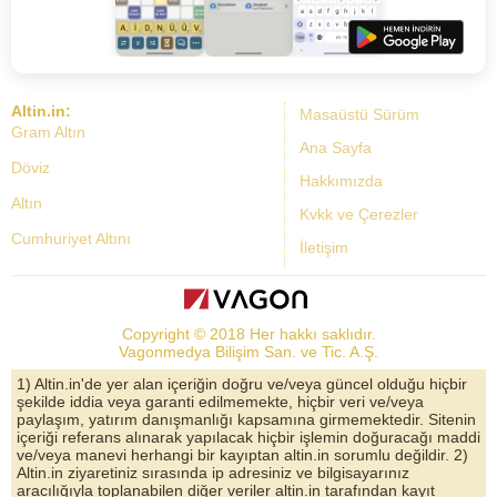
Altin.in:
Masaüstü Sürüm
Gram Altın
Ana Sayfa
Döviz
Hakkımızda
Altın
Kvkk ve Çerezler
Cumhuriyet Altını
İletişim
Dolar Kuru
Altın Fiyatları
Copyright © 2018 Her hakkı saklıdır.
Bist Yorum
Vagonmedya Bilişim San. ve Tic. A.Ş.
Altın Yorumları
1) Altin.in'de yer alan içeriğin doğru ve/veya güncel olduğu hiçbir
şekilde iddia veya garanti edilmemekte, hiçbir veri ve/veya
Döviz Kurları
paylaşım, yatırım danışmanlığı kapsamına girmemektedir. Sitenin
içeriği referans alınarak yapılacak hiçbir işlemin doğuracağı maddi
Çeyrek Altın
ve/veya manevi herhangi bir kayıptan altin.in sorumlu değildir. 2)
Altin.in ziyaretiniz sırasında ip adresiniz ve bilgisayarınız
Bitcoin
aracılığıyla toplanabilen diğer veriler altin.in tarafından kayıt