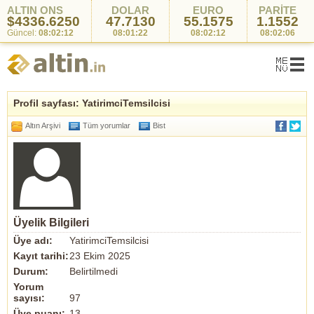
ALTIN ONS
DOLAR
EURO
PARİTE
$4336.6250
47.7130
55.1575
1.1552
Güncel:
08:02:12
08:01:22
08:02:12
08:02:06
Profil sayfası: YatirimciTemsilcisi
Altın Arşivi
Tüm yorumlar
Bist
Üyelik Bilgileri
Üye adı:
YatirimciTemsilcisi
Kayıt tarihi:
23 Ekim 2025
Durum:
Belirtilmedi
Yorum
sayısı:
97
Üye puanı:
13