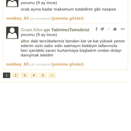
yorumu (
9 ay önce
)
ocak ayına kadar maksimum tutabilirim gibi nasipse
cembey_63
(yorumu göster)
için cevaplandı
0
Gram Altın
YatirimciTemsilcisi
için
yorumu (
9 ay önce
)
altın
daki tecrübeleriniz benden kat ve kat yüksek yemin
ederim sizin sabır edin satmayın bekleyin laflarınızla
ben içerideki zararı kurtarmaya başladım ondan dolayı
danışmak istedim
cembey_63
(yorumu göster)
için cevaplandı
1
2
3
4
5
»