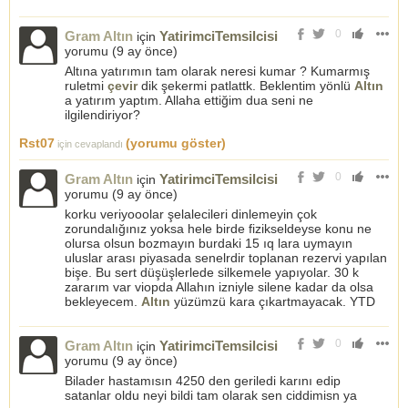
0
Gram Altın
YatirimciTemsilcisi
için
yorumu (
9 ay önce
)
Altına yatırımın tam olarak neresi kumar ? Kumarmış
ruletmi
çevir
dik şekermi patlattk. Beklentim yönlü
Altın
a yatırım yaptım. Allaha ettiğim dua seni ne
ilgilendiriyor?
Rst07
(yorumu göster)
için cevaplandı
0
Gram Altın
YatirimciTemsilcisi
için
yorumu (
9 ay önce
)
korku veriyooolar şelalecileri dinlemeyin çok
zorundalığınız yoksa hele birde fizikseldeyse konu ne
olursa olsun bozmayın burdaki 15 ıq lara uymayın
uluslar arası piyasada senelrdir toplanan rezervi yapılan
bişe. Bu sert düşüşlerlede silkemele yapıyolar. 30 k
zararım var viopda Allahın izniyle silene kadar da olsa
bekleyecem.
Altın
yüzümzü kara çıkartmayacak. YTD
0
Gram Altın
YatirimciTemsilcisi
için
yorumu (
9 ay önce
)
Bilader hastamısın 4250 den geriledi karını edip
satanlar oldu neyi bildi tam olarak sen ciddimisn ya