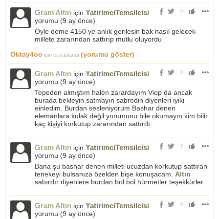
0
Gram Altın
YatirimciTemsilcisi
için
yorumu (
9 ay önce
)
Öyle deme 4150 ye anlık gerilesin bak nasıl gelecek
millete zararından sattırıp mutlu oluyordu
Oktay4oo
(yorumu göster)
için cevaplandı
0
Gram Altın
YatirimciTemsilcisi
için
yorumu (
9 ay önce
)
Tepeden almıştım halen zarardayım Viop da ancak
burada bekleyin satmayın sabredin diyenleri iyiki
einledim. Burdan sesleniyorum Bashar denen
elemanlara kulak değil yorumunu bile okumayın kim bilir
kaç kişiyi korkutup zararından sattırdı
1
Gram Altın
YatirimciTemsilcisi
için
yorumu (
9 ay önce
)
Bana şu bashar denen milleti ucuzdan korkutup sattıran
tenekeyi bulsanıza özelden bişe konuşacam.
Altın
sabırdır diyenlere burdan bol bol hürmetler teşekkürler
0
Gram Altın
YatirimciTemsilcisi
için
yorumu (
9 ay önce
)