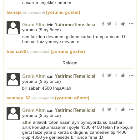
susarım teşekkür ederim
Ganeja
(yorumu göster)
için cevaplandı
0
Gram Altın
YatirimciTemsilcisi
için
yorumu (
9 ay önce
)
sen faizden devammı gidene kadar trump amcan :D
bashar faiz yemeye devam et
bashar89
(yorumu göster)
için cevaplandı
Reklam
4
Gram Altın
YatirimciTemsilcisi
için
yorumu (
9 ay önce
)
bir sabah 4500 İnşaAllah
cembey_63
(yorumu göster)
için cevaplandı
0
Gram Altın
YatirimciTemsilcisi
için
yorumu (
9 ay önce
)
altın
anladık toton başın ayrı oynuyorda şu basharı
artık konuşturmasanmı şöyle 4300 4400 felan he koçum
gerçi faize yatırıp karda olduğunu zanneden tip 4400
olup 4350 ye gerilesede bir anda fırlar :D