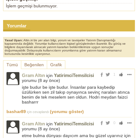
İşlem geçmişi bulunmuyor.
Yorumlar
Yasal Uyarı:
Altin.in'de yer alan bilgi, yorum ve tavsiyeler Yatırım Danışmanlığı
kapsamında değildir. Yorumlar kullanıcıların kişisel görüşlerinden ibarettir. Bu görüş ve
bilgilere dayanılarak alınacak yatırım kararları beklentilerinize uygun sonuçlar
doğurmayabilir. Dolayısıyla kullanıcıların yorumlarına göre yatırım kararı almamanız
konusunda kesinlikle uyarıyoruz.
Tümü
Beğenilen
Grafik
1
Gram Altın
YatirimciTemsilcisi
için
yorumu (
8 ay önce
)
işte budur be işte budur. İnsanlar para kaybedip
üzülürken sen zil takıp oynayınca sevinç naraları atınca
benim de tek meselem sen oldun. Hodri meydan faizci
basharrr
bashar89
(yorumu göster)
için cevaplandı
0
Gram Altın
YatirimciTemsilcisi
için
yorumu (
8 ay önce
)
etme bulma dünyası dayıcım ama bu güzel uyarınız için