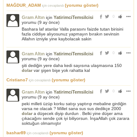
MAĞDUR_ADAM
(yorumu göster)
için cevaplandı
0
Gram Altın
YatirimciTemsilcisi
için
yorumu (
9 ay önce
)
Bashara laf atanlar Valla parasını faizde tutan birisini
fazla ciddiye alıyosunuz yapmayın bırakın sevinsin
Allahın izniyle yine kaybolacak sakin
0
Gram Altın
YatirimciTemsilcisi
için
yorumu (
9 ay önce
)
şiti dediğin yere daha kedi sayısına ulaşmasına 150
dolar
var şişen bişe yok rahatta kal
Cristiano7
(yorumu göster)
için cevaplandı
0
Gram Altın
YatirimciTemsilcisi
için
yorumu (
9 ay önce
)
peki milleti üzüp korku satışı yaptırıp mebaline girdiğin
varsa ne olacak ? Millet sana sus sus dedikçe 2000
dolar
a düşecek diyip durdun . Belki yine düşer ama
çıkacağını sende çok iyi biliyorsun. İnşaAllah çok zarara
soktuğun olmamıştır
bashar89
(yorumu göster)
için cevaplandı