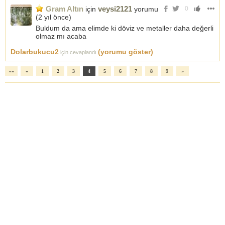
Gram Altın
veysi2121
için
yorumu
0
(
2 yıl önce
)
Buldum da ama elimde ki döviz ve metaller daha değerli
olmaz mı acaba
Dolarbukucu2
(yorumu göster)
için cevaplandı
««
«
1
2
3
4
5
6
7
8
9
»