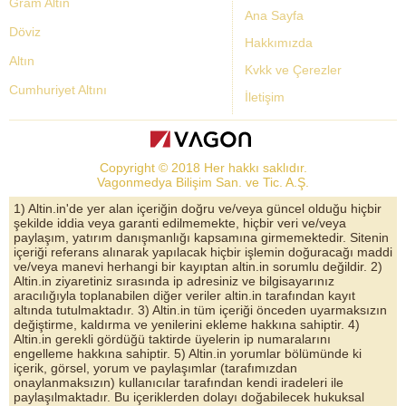
Gram Altın
Ana Sayfa
Döviz
Hakkımızda
Altın
Kvkk ve Çerezler
Cumhuriyet Altını
İletişim
Dolar Kuru
Altın Fiyatları
Copyright © 2018 Her hakkı saklıdır.
Bist Yorum
Vagonmedya Bilişim San. ve Tic. A.Ş.
Altın Yorumları
1) Altin.in'de yer alan içeriğin doğru ve/veya güncel olduğu hiçbir
şekilde iddia veya garanti edilmemekte, hiçbir veri ve/veya
Döviz Kurları
paylaşım, yatırım danışmanlığı kapsamına girmemektedir. Sitenin
içeriği referans alınarak yapılacak hiçbir işlemin doğuracağı maddi
Çeyrek Altın
ve/veya manevi herhangi bir kayıptan altin.in sorumlu değildir. 2)
Altin.in ziyaretiniz sırasında ip adresiniz ve bilgisayarınız
Bitcoin
aracılığıyla toplanabilen diğer veriler altin.in tarafından kayıt
altında tutulmaktadır. 3) Altin.in tüm içeriği önceden uyarmaksızın
Euro/Dolar Parite
değiştirme, kaldırma ve yenilerini ekleme hakkına sahiptir. 4)
Altin.in gerekli gördüğü taktirde üyelerin ip numaralarını
Sterlin
engelleme hakkına sahiptir. 5) Altin.in yorumlar bölümünde ki
içerik, görsel, yorum ve paylaşımlar (tarafımızdan
Döviz Arşivi
onaylanmaksızın) kullanıcılar tarafından kendi iradeleri ile
paylaşılmaktadır. Bu içeriklerden dolayı doğabilecek hukuksal