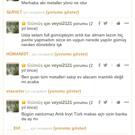
Merhaba abi metaller yönü ne olur
S£RV£T
(yorumu göster)
için cevaplandı
Gümüş
veysi2121
için
yorumu (
2
2
yıl önce
)
Usta selam full gümüşteyim artık kar almam lazım hiç
parite
yapmadım sizce en uygun nerede yapılır gümüş
nerden dönebiliriz tşk
HÜMANİST_
(yorumu göster)
için cevaplandı
Gümüş
veysi2121
için
yorumu (
2
0
yıl önce
)
Ben şuan tüm metalleri satıp ev alacam mantıklı değil
mi acaba
etacarter
(yorumu göster)
için cevaplandı
Gümüş
veysi2121
için
yorumu (
2
0
yıl önce
)
Bügün satılızmaz Artık kvyt Türk makas açtı sizin banka
da ay mı
___Elif____
(yorumu göster)
için cevaplandı