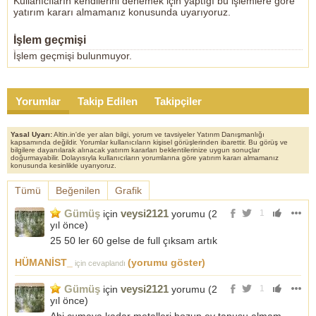
Kullanıcıların kendilerini denemek için yaptığı bu işlemlere göre
yatırım kararı almamanız konusunda uyarıyoruz.
İşlem geçmişi
İşlem geçmişi bulunmuyor.
Yorumlar
Takip Edilen
Takipçiler
Yasal Uyarı:
Altin.in'de yer alan bilgi, yorum ve tavsiyeler Yatırım Danışmanlığı
kapsamında değildir. Yorumlar kullanıcıların kişisel görüşlerinden ibarettir. Bu görüş ve
bilgilere dayanılarak alınacak yatırım kararları beklentilerinize uygun sonuçlar
doğurmayabilir. Dolayısıyla kullanıcıların yorumlarına göre yatırım kararı almamanız
konusunda kesinlikle uyarıyoruz.
Tümü
Beğenilen
Grafik
Gümüş
veysi2121
için
yorumu (
2
1
yıl önce
)
25 50 ler 60 gelse de full çıksam artık
HÜMANİST_
(yorumu göster)
için cevaplandı
Gümüş
veysi2121
için
yorumu (
2
1
yıl önce
)