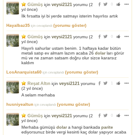
Gümüş
veysi2121
için
yorumu (
2
0
yıl önce
)
İlk fırsatta iyi bi yerde satmayı isterim hayırlısı artık
Hayalbaz35
(yorumu göster)
için cevaplandı
Gümüş
veysi2121
için
yorumu (
2
0
yıl önce
)
Hayırlı sahurlar ustam benim. 1 haftaya kadar bütün
metali satıp ev almam lazım acaba 26
dolar
ları görür
mü ve ne zaman satsam doğru olur sizce kararsız
kaldım
LosAnarquista60
(yorumu göster)
için cevaplandı
Reşat Altın
veysi2121
için
yorumu
1
(
2 yıl önce
)
A selam merhaba
husniyealtun
(yorumu göster)
için cevaplandı
Gümüş
veysi2121
için
yorumu (
2
0
yıl önce
)
Merhaba gümüşü
dolar
a hangi bankada
parite
ediyorsunuz birde vergi kesinti kaç dolar yapıyor acaba