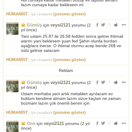
Abi cumaya kadar metalleri bozup ev tapusu almam
lazım cumaya kadar beklesem mi
HÜMANİST_
(yorumu göster)
için cevaplandı
Gümüş
veysi2121
için
yorumu (
2
0
yıl önce
)
Yani ustam 25.87 ile 26.58 fedden sonra gelme ihtimali
warmı yani beklesem şuan fed Şahin olurda burdan
aşağılara inerse. O ihtimal olurmu acep bende 26$ ve
üstü gelirse satacam
HÜMANİST_
(yorumu göster)
için cevaplandı
Reklam
Gümüş
veysi2121
için
yorumu (
2
0
yıl önce
)
Ustam merhaba yani artık metalden ayrılacam ev
buldum kendime almam lazım sizce kaçtan ne zaman
bozmam lazım çok önemli benim için
HÜMANİST_
(yorumu göster)
için cevaplandı
Ons
veysi2121
için
yorumu (
2 yıl
0
önce
)