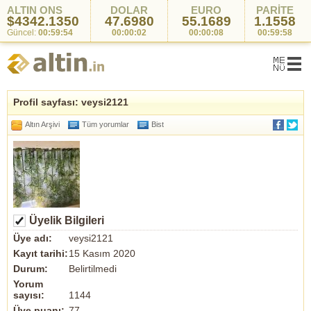
ALTIN ONS
DOLAR
EURO
PARİTE
$4342.1350
47.6980
55.1689
1.1558
Güncel:
00:59:54
00:00:02
00:00:08
00:59:58
Profil sayfası: veysi2121
Altın Arşivi
Tüm yorumlar
Bist
Üyelik Bilgileri
Üye adı:
veysi2121
Kayıt tarihi:
15 Kasım 2020
Durum:
Belirtilmedi
Yorum
sayısı:
1144
Üye puanı:
77