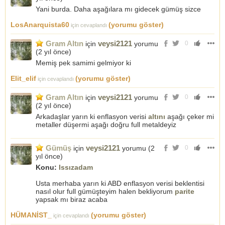
Yani burda. Daha aşağılara mı gidecek gümüş sizce
LosAnarquista60
(yorumu göster)
için cevaplandı
Gram Altın
veysi2121
için
yorumu
0
(
2 yıl önce
)
Memiş pek samimi gelmiyor ki
Elit_elif
(yorumu göster)
için cevaplandı
Gram Altın
veysi2121
için
yorumu
0
(
2 yıl önce
)
Arkadaşlar yarın ki enflasyon verisi
altını
aşağı çeker mi
metaller düşermi aşağı doğru full metaldeyiz
Gümüş
veysi2121
için
yorumu (
2
0
yıl önce
)
Konu:
Issızadam
Usta merhaba yarın ki ABD enflasyon verisi beklentisi
nasıl olur full gümüşteyim halen bekliyorum
parite
yapsak mı biraz acaba
HÜMANİST_
(yorumu göster)
için cevaplandı