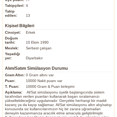
Takipçileri:
4
Takip
edilen:
13
Kişisel Bilgileri
Cinsiyet:
Erkek
Doğum
tarihi:
10 Ekim 1990
Meslek:
Serbest çalışan
Yaşadığı
yer:
Diyarbakır
Alım/Satım Simülasyon Durumu
Gram Altın:
0 Gram altını var
Puan:
10000 Nakit puanı var
T. Puan:
10000 Gram & Puan birleşimi
Açıklama:
Al/Sat simülasyonu üyelik başlangıcında sistem
tarafından verilen puanları kullanarak başarı sıralamanızı
yükseltebileceğiniz uygulamadır. Gerçekte herhangi bir maddi
kazanç ya da kayıp sağlamaz. Al/Sat simülasyonu altın alış/satışı
konusunda siz kullanıcılarımızın hiç bir zarara uğramadan
deneyim kazanmanıza aracılık etme amacıyla geliştirilmiştir.