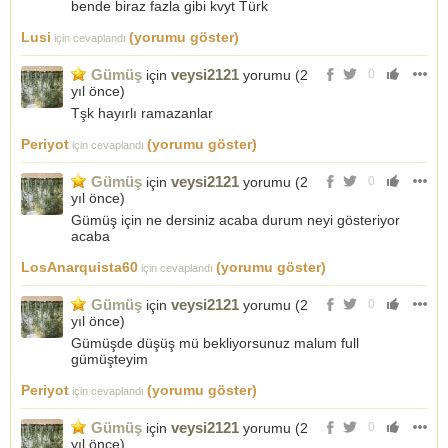
bende biraz fazla gibi kvyt Türk
Lusi
(yorumu göster)
için cevaplandı
Gümüş
veysi2121
için
yorumu (
2
0
yıl önce
)
Tşk hayırlı ramazanlar
Periyot
(yorumu göster)
için cevaplandı
Gümüş
veysi2121
için
yorumu (
2
0
yıl önce
)
Gümüş için ne dersiniz acaba durum neyi gösteriyor
acaba
LosAnarquista60
(yorumu göster)
için cevaplandı
Gümüş
veysi2121
için
yorumu (
2
0
yıl önce
)
Gümüşde düşüş mü bekliyorsunuz malum full
gümüşteyim
Periyot
(yorumu göster)
için cevaplandı
Gümüş
veysi2121
için
yorumu (
2
0
yıl önce
)