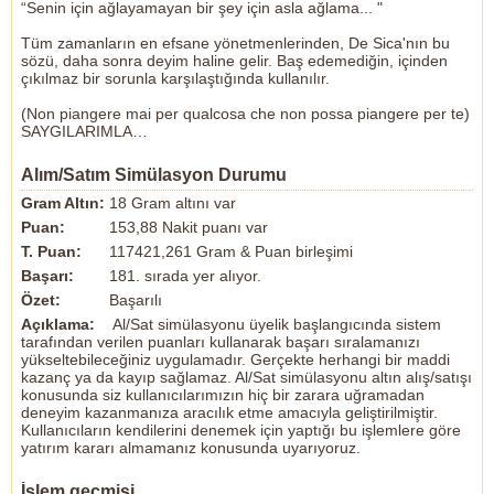
“Senin için ağlayamayan bir şey için asla ağlama... "
Tüm zamanların en efsane yönetmenlerinden, De Sica'nın bu
sözü, daha sonra deyim haline gelir. Baş edemediğin, içinden
çıkılmaz bir sorunla karşılaştığında kullanılır.
(Non piangere mai per qualcosa che non possa piangere per te)
SAYGILARIMLA…
Alım/Satım Simülasyon Durumu
Gram Altın:
18 Gram altını var
Puan:
153,88 Nakit puanı var
T. Puan:
117421,261 Gram & Puan birleşimi
Başarı:
181. sırada yer alıyor.
Özet:
Başarılı
Açıklama:
Al/Sat simülasyonu üyelik başlangıcında sistem
tarafından verilen puanları kullanarak başarı sıralamanızı
yükseltebileceğiniz uygulamadır. Gerçekte herhangi bir maddi
kazanç ya da kayıp sağlamaz. Al/Sat simülasyonu altın alış/satışı
konusunda siz kullanıcılarımızın hiç bir zarara uğramadan
deneyim kazanmanıza aracılık etme amacıyla geliştirilmiştir.
Kullanıcıların kendilerini denemek için yaptığı bu işlemlere göre
yatırım kararı almamanız konusunda uyarıyoruz.
İşlem geçmişi