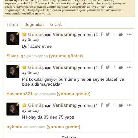
Satış
7
398,51
2789,57
21 Tem 20 12:14
kapsamında değildir. Yorumlar kullanıcıların kişisel görüşlerinden ibarettir. Bu görüş ve
bilgilere dayanılarak alınacak yatırım kararları beklentilerinize uygun sonuçlar
Alış
7
396,18
2773,27
16 Tem 20 22:22
doğurmayabilir. Dolayısıyla kullanıcıların yorumlarına göre yatırım kararı almamanız
konusunda kesinlikle uyarıyoruz.
Satış
25
389,95
9748,72
30 Haz 20 18:54
Alış
12
391,02
4692,23
8 May 20 19:36
Tümü
Beğenilen
Grafik
Alış
8
392,01
3136,06
8 May 20 16:05
Satış
8
392,58
3140,61
8 May 20 09:36
Gümüş
Venüsmmg
için
yorumu (
4
0
ay önce
)
Alış
13
391,97
5095,56
8 May 20 03:44
Satış
Dur acele etme
26
384,84
10005,87
5 May 20 21:54
Alış
26
383,39
9968,21
3 May 20 16:09
Silver_gr
(yorumu göster)
için cevaplandı
Gümüş
Venüsmmg
için
yorumu (
4
1
ay önce
)
Pis kokular geliyor burnuma yine bir şeyler olacak ve
bize aldirmayacaklar
Hasannn321
(yorumu göster)
için cevaplandı
Gümüş
Venüsmmg
için
yorumu (
4
0
ay önce
)
N kolay da 35 den 75 yaptı
bybedo
(yorumu göster)
için cevaplandı