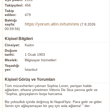
Takipçileri:
456
Takip
edilen:
479
Baktığı
https://yorum.altin.in/tum/ons
sayfa:
(7.8.2026
00:59:56)
Kişisel Bilgileri
Cinsiyet:
Kadın
Doğum
tarihi:
1 Ocak 1903
Meslek:
Bilgisayar hizmetleri
Yaşadığı
yer:
İstanbul
Kişisel Görüş ve Yorumları
Tüm mücevherleri çalınan Sophia Loren, perişan halde
ağlarken, efsane yönetmen Vittorio De Sica yanına gelir ve
“Sophia, gözyaşlarını boşa harcama.
Biz yoksulluk içinde doğmuş iki Napoli'liyiz. Para gelir ve gider.
Senin için ağlayamayan bir şey için asla ağlama! " der.