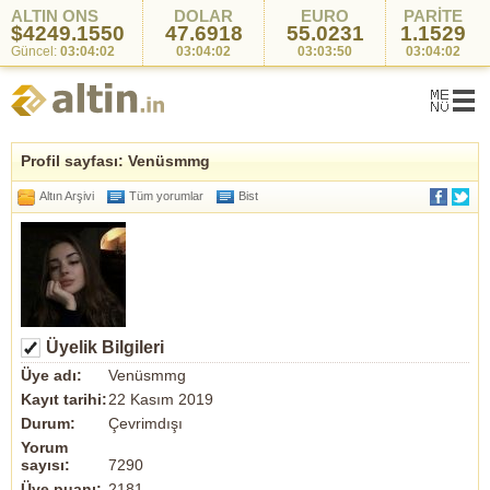
ALTIN ONS
DOLAR
EURO
PARİTE
$4249.1550
47.6918
55.0231
1.1529
Güncel:
03:04:02
03:04:02
03:03:50
03:04:02
Profil sayfası: Venüsmmg
Altın Arşivi
Tüm yorumlar
Bist
Üyelik Bilgileri
Üye adı:
Venüsmmg
Kayıt tarihi:
22 Kasım 2019
Durum:
Çevrimdışı
Yorum
sayısı:
7290
Üye puanı:
2181