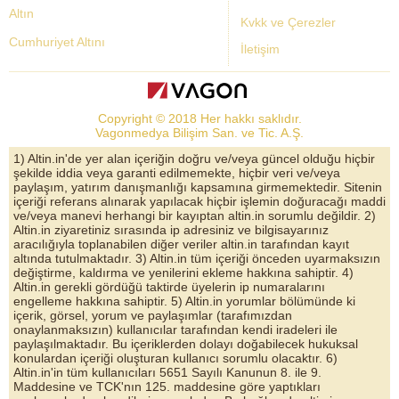
Altın
Kvkk ve Çerezler
Cumhuriyet Altını
İletişim
Dolar Kuru
Altın Fiyatları
Copyright © 2018 Her hakkı saklıdır.
Bist Yorum
Vagonmedya Bilişim San. ve Tic. A.Ş.
Altın Yorumları
1) Altin.in'de yer alan içeriğin doğru ve/veya güncel olduğu hiçbir
şekilde iddia veya garanti edilmemekte, hiçbir veri ve/veya
Döviz Kurları
paylaşım, yatırım danışmanlığı kapsamına girmemektedir. Sitenin
içeriği referans alınarak yapılacak hiçbir işlemin doğuracağı maddi
Çeyrek Altın
ve/veya manevi herhangi bir kayıptan altin.in sorumlu değildir. 2)
Altin.in ziyaretiniz sırasında ip adresiniz ve bilgisayarınız
Bitcoin
aracılığıyla toplanabilen diğer veriler altin.in tarafından kayıt
altında tutulmaktadır. 3) Altin.in tüm içeriği önceden uyarmaksızın
Euro/Dolar Parite
değiştirme, kaldırma ve yenilerini ekleme hakkına sahiptir. 4)
Altin.in gerekli gördüğü taktirde üyelerin ip numaralarını
Sterlin
engelleme hakkına sahiptir. 5) Altin.in yorumlar bölümünde ki
içerik, görsel, yorum ve paylaşımlar (tarafımızdan
Döviz Arşivi
onaylanmaksızın) kullanıcılar tarafından kendi iradeleri ile
paylaşılmaktadır. Bu içeriklerden dolayı doğabilecek hukuksal
konulardan içeriği oluşturan kullanıcı sorumlu olacaktır. 6)
Altin.in'in tüm kullanıcıları 5651 Sayılı Kanunun 8. ile 9.
Maddesine ve TCK'nın 125. maddesine göre yaptıkları