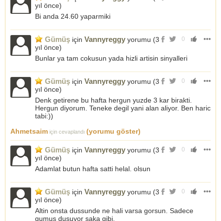
yıl önce
)
Bi anda 24.60 yaparmiki
Gümüş
Vannyreggy
için
yorumu (
3
0
yıl önce
)
Bunlar ya tam cokusun yada hizli artisin sinyalleri
Gümüş
Vannyreggy
için
yorumu (
3
0
yıl önce
)
Denk getirene bu hafta hergun yuzde 3 kar birakti.
Hergun diyorum. Teneke degil yani alan aliyor. Ben haric
tabi:))
Ahmetsaim
(yorumu göster)
için cevaplandı
Gümüş
Vannyreggy
için
yorumu (
3
0
yıl önce
)
Adamlat butun hafta satti helal. olsun
Gümüş
Vannyreggy
için
yorumu (
3
0
yıl önce
)
Altin onsta dussunde ne hali varsa gorsun. Sadece
gumus dusuyor saka gibi.