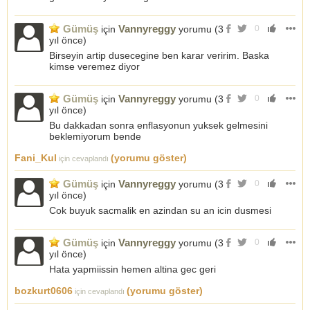
Gümüş
Vannyreggy
için
yorumu (
3
0
yıl önce
)
Birseyin artip dusecegine ben karar veririm. Baska
kimse veremez diyor
Gümüş
Vannyreggy
için
yorumu (
3
0
yıl önce
)
Bu dakkadan sonra enflasyonun yuksek gelmesini
beklemiyorum bende
Fani_Kul
(yorumu göster)
için cevaplandı
Gümüş
Vannyreggy
için
yorumu (
3
0
yıl önce
)
Cok buyuk sacmalik en azindan su an icin dusmesi
Gümüş
Vannyreggy
için
yorumu (
3
0
yıl önce
)
Hata yapmiissin hemen altina gec geri
bozkurt0606
(yorumu göster)
için cevaplandı