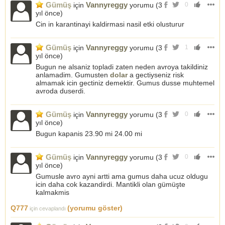
Gümüş
Vannyreggy
için
yorumu (
3
0
yıl önce
)
Cin in karantinayi kaldirmasi nasil etki olusturur
Gümüş
Vannyreggy
için
yorumu (
3
1
yıl önce
)
Bugun ne alsaniz topladi zaten neden avroya takildiniz
anlamadim. Gumusten
dolar
a gectiyseniz risk
almamak icin gectiniz demektir. Gumus dusse muhtemel
avroda duserdi.
Gümüş
Vannyreggy
için
yorumu (
3
0
yıl önce
)
Bugun kapanis 23.90 mi 24.00 mi
Gümüş
Vannyreggy
için
yorumu (
3
0
yıl önce
)
Gumusle avro ayni artti ama gumus daha ucuz oldugu
icin daha cok kazandirdi. Mantikli olan gümüşte
kalmakmis
Q777
(yorumu göster)
için cevaplandı