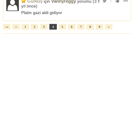
Gümüş
Vannyreggy
için
yorumu (
3
0
yıl önce
)
Platin gazi aldi gidiyor
««
«
1
2
3
4
5
6
7
8
9
»