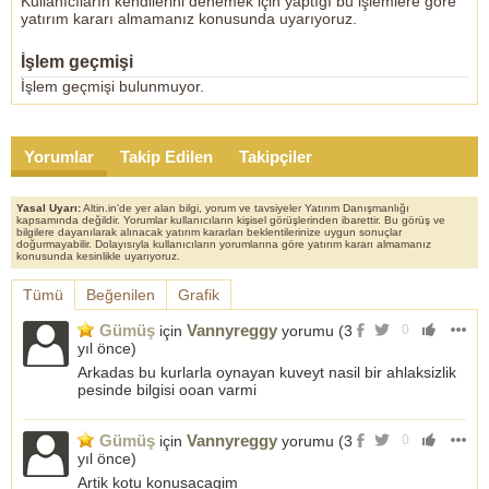
Kullanıcıların kendilerini denemek için yaptığı bu işlemlere göre
yatırım kararı almamanız konusunda uyarıyoruz.
İşlem geçmişi
İşlem geçmişi bulunmuyor.
Yorumlar
Takip Edilen
Takipçiler
Yasal Uyarı:
Altin.in'de yer alan bilgi, yorum ve tavsiyeler Yatırım Danışmanlığı
kapsamında değildir. Yorumlar kullanıcıların kişisel görüşlerinden ibarettir. Bu görüş ve
bilgilere dayanılarak alınacak yatırım kararları beklentilerinize uygun sonuçlar
doğurmayabilir. Dolayısıyla kullanıcıların yorumlarına göre yatırım kararı almamanız
konusunda kesinlikle uyarıyoruz.
Tümü
Beğenilen
Grafik
Gümüş
Vannyreggy
için
yorumu (
3
0
yıl önce
)
Arkadas bu kurlarla oynayan kuveyt nasil bir ahlaksizlik
pesinde bilgisi ooan varmi
Gümüş
Vannyreggy
için
yorumu (
3
0
yıl önce
)
Artik kotu konusacagim