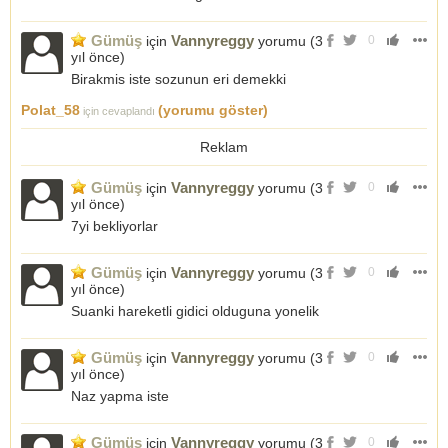
Gümüş
Vannyreggy
için
yorumu (
3
0
yıl önce
)
Birakmis iste sozunun eri demekki
Polat_58
(yorumu göster)
için cevaplandı
Reklam
Gümüş
Vannyreggy
için
yorumu (
3
0
yıl önce
)
7yi bekliyorlar
Gümüş
Vannyreggy
için
yorumu (
3
0
yıl önce
)
Suanki hareketli gidici olduguna yonelik
Gümüş
Vannyreggy
için
yorumu (
3
0
yıl önce
)
Naz yapma iste
Gümüş
Vannyreggy
için
yorumu (
3
0