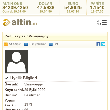
ALTIN ONS
DOLAR
EURO
PARİTE
$4239.4250
47.5938
54.9625
1.1540
Güncel:
19:07:00
19:04:56
19:07:10
19:07:06
Profil sayfası: Vannyreggy
Altın Arşivi
Tüm yorumlar
Bist
Üyelik Bilgileri
Üye adı:
Vannyreggy
Kayıt tarihi:
29 Eylül 2020
Durum:
Belirtilmedi
Yorum
sayısı:
1973
Üye puanı:
96