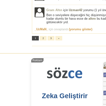
Gram Altın
için
Uzman42
yorumu (
1 yıl ö
Ben o seviyelere düşeceğini hiç düşünmüy
kadar olumlu bir hava esse de
altını
bu kada
götürecektir yrd.
_UzMaN_
(yorumu göster)
için cevaplandı
1
2
3
»
Reklam
Zeka Geliştirir