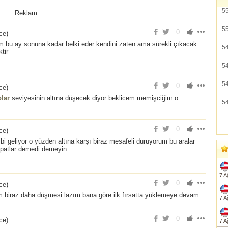
5
Reklam
5
0
nce
)
 bu ay sonuna kadar belki eder kendini zaten ama sürekli çıkacak
5
ktir
5
5
0
nce
)
lar
seviyesinin altına düşecek diyor beklicem memişciğim o
5
0
nce
)
i geliyor o yüzden altına karşı biraz mesafeli duruyorum bu aralar
e patlar demedi demeyin
7 A
0
nce
)
 biraz daha düşmesi lazım bana göre ilk fırsatta yüklemeye devam..
7 A
0
nce
)
7 A