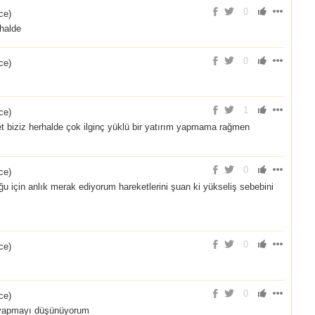
0
nce
)
rhalde
0
nce
)
1
nce
)
t biziz herhalde çok ilginç yüklü bir yatırım yapmama rağmen
0
nce
)
u için anlık merak ediyorum hareketlerini şuan ki yükseliş sebebini
0
nce
)
0
nce
)
ş yapmayı düşünüyorum