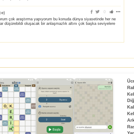
0
nce
)
orum çok araştırma yapıyorum bu konuda dünya siyasetinde her ne
r düşürebildi oluşacak bir anlaşmazlık altını çok başka seviyelere
Ücr
Rak
Kel
Diğ
Kal
Kel
Ark
Ras
Yap