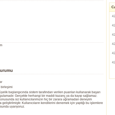
Ca
4
4
4
4
um
4
4
Durumu
ar
birleşimi
yelik başlangıcında sistem tarafından verilen puanları kullanarak başarı
ygulamadır. Gerçekte herhangi bir maddi kazanç ya da kayıp sağlamaz.
ı konusunda siz kullanıcılarımızın hiç bir zarara uğramadan deneyim
eliştirilmiştir. Kullanıcıların kendilerini denemek için yaptığı bu işlemlere
usunda uyarıyoruz.