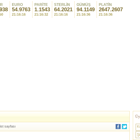
AR
EURO
PARİTE
STERLİN
GÜMÜŞ
PLATİN
938
54.9763
1.1543
64.2021
94.1149
2647.2607
50
21:16:16
21:16:32
21:16:16
21:16:36
21:16:36
Üye
ist sayfası
K
Şi