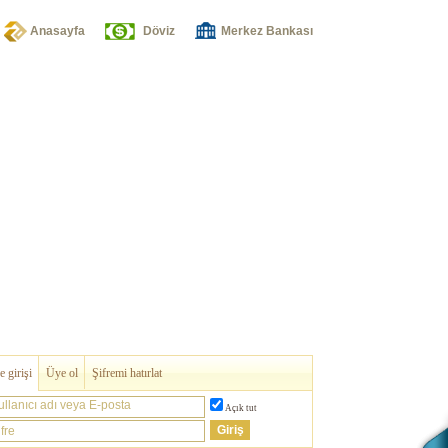
Anasayfa
Döviz
Merkez Bankası
 girişi
Üye ol
Şifremi hatırlat
ullanıcı adı veya E-posta
Açık tut
fre