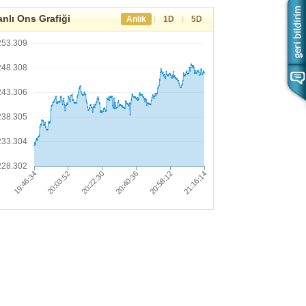
nlı Ons Grafiği
|
|
Anlık
1D
5D
253.309
248.308
243.306
238.305
233.304
228.302