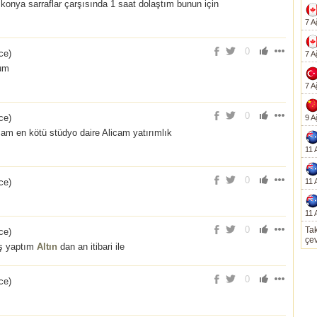
konya sarraflar çarşısında 1 saat dolaştım bunun için
7 A
0
nce
)
7 A
dum
7 A
0
nce
)
9 A
cam en kötü stüdyo daire Alicam yatırımlık
11 
0
nce
)
11 
11 
0
Tak
nce
)
çev
ış yaptım
Altın
dan an itibari ile
0
nce
)