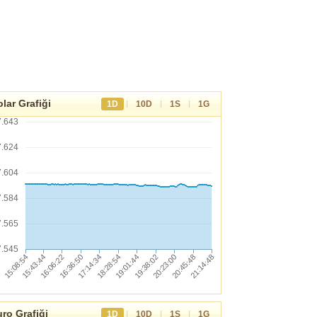
lar Grafiği
|
|
|
1D
10D
1S
1G
7.643
7.624
7.604
7.584
7.565
7.545
ro Grafiği
|
|
|
1D
10D
1S
1G