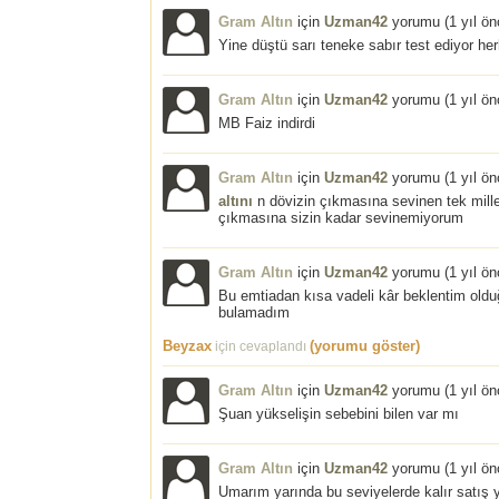
Gram Altın
için
Uzman42
yorumu (
1 yıl ö
Yine düştü sarı teneke sabır test ediyor he
Gram Altın
için
Uzman42
yorumu (
1 yıl ö
MB Faiz indirdi
Gram Altın
için
Uzman42
yorumu (
1 yıl ö
altını
n dövizin çıkmasına sevinen tek mille
çıkmasına sizin kadar sevinemiyorum
Gram Altın
için
Uzman42
yorumu (
1 yıl ö
Bu emtiadan kısa vadeli kâr beklentim olduğ
bulamadım
Beyzax
(yorumu göster)
için cevaplandı
Gram Altın
için
Uzman42
yorumu (
1 yıl ö
Şuan yükselişin sebebini bilen var mı
Gram Altın
için
Uzman42
yorumu (
1 yıl ö
Umarım yarında bu seviyelerde kalır satı