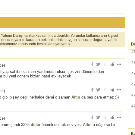
er Yatırım Danışmanlığı kapsamında değildir. Yorumlar kullanıcıların kişisel
 alınacak yatırım kararları beklentilerinize uygun sonuçlar doğurmayabilir.
Do
ı almamanız konusunda kesinlikle uyarıyoruz.
4
4
0
nce
)
iyaç sahibi olanlarin yardımcısı olsun çok zor dönemlerden
4
bu yeni dönem bizleri nasıl etkileyecek
4
0
nce
)
4
d gibi bişey değil herhalde demi o zaman
Altın
da beş para etmez :))
4
1
nce
)
iyorum şimdi 3325
dolar
önemli destek seviyesi
Altın
a düşerse bir
Eu