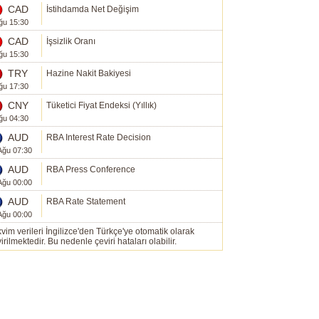
CAD
İstihdamda Net Değişim
ğu 15:30
CAD
İşsizlik Oranı
ğu 15:30
TRY
Hazine Nakit Bakiyesi
ğu 17:30
CNY
Tüketici Fiyat Endeksi (Yıllık)
ğu 04:30
AUD
RBA Interest Rate Decision
Ağu 07:30
AUD
RBA Press Conference
Ağu 00:00
AUD
RBA Rate Statement
Ağu 00:00
vim verileri İngilizce'den Türkçe'ye otomatik olarak
irilmektedir. Bu nedenle çeviri hataları olabilir.