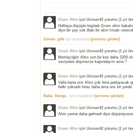
Gram Altın
için
Uzman42
yorumu (
1 yıl ö
Haftaya düşüşle başladı
Gram altın
bakalım
diye bir şey yok illaki bir alım fırsatı verece
Güven_gitti
(yorumu göster)
için cevaplandı
Gram Altın
için
Uzman42
yorumu (
1 yıl ö
Memişciğim
Altın
son bir kez daha 3200
do
seviyeleri düşmezse kapındayım ama ?
Gram Altın
için
Uzman42
yorumu (
1 yıl ö
Valla bana ons
Altın
çok fena patlayacak gib
belki yükselir biraz daha ama ons bir yerd
Baba_Vanga_
(yorumu göster)
için cevaplandı
Gram Altın
için
Uzman42
yorumu (
1 yıl ö
Alım yerine daha gelmedi diye düşünüyorum
Gram Altın
için
Uzman42
yorumu (
1 yıl ö