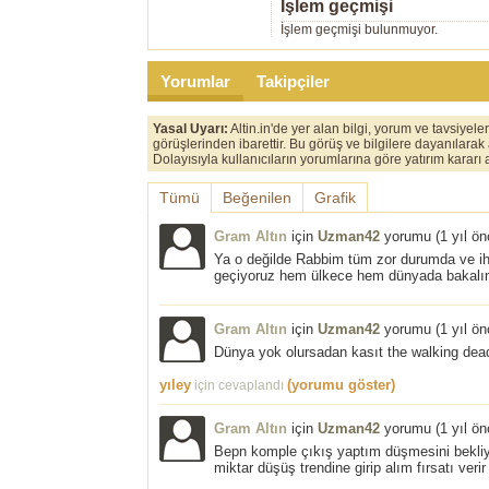
İşlem geçmişi
İşlem geçmişi bulunmuyor.
Yorumlar
Takipçiler
Yasal Uyarı:
Altin.in'de yer alan bilgi, yorum ve tavsiyel
görüşlerinden ibarettir. Bu görüş ve bilgilere dayanılarak
Dolayısıyla kullanıcıların yorumlarına göre yatırım karar
Tümü
Beğenilen
Grafik
Gram Altın
için
Uzman42
yorumu (
1 yıl ö
Ya o değilde Rabbim tüm zor durumda ve iht
geçiyoruz hem ülkece hem dünyada bakalım 
Gram Altın
için
Uzman42
yorumu (
1 yıl ö
Dünya yok olursadan kasıt the walking dea
yıley
(yorumu göster)
için cevaplandı
Gram Altın
için
Uzman42
yorumu (
1 yıl ö
Bepn komple çıkış yaptım düşmesini bekl
miktar düşüş trendine girip alım fırsatı verir