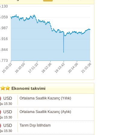
5.130
5.059
4.987
4.916
4.844
4.773
Ekonomi takvimi
USD
Ortalama Saatlik Kazanç (Yıllık)
ğu 15:30
USD
Ortalama Saatlik Kazanç (Aylık)
ğu 15:30
USD
Tarım Dışı İstihdam
ğu 15:30