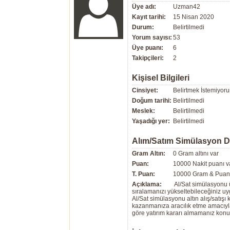
Üye adı:
Uzman42
Kayıt tarihi:
15 Nisan 2020
Durum:
Belirtilmedi
Yorum sayısı:
53
Üye puanı:
6
Takipçileri:
2
Kişisel Bilgileri
Cinsiyet:
Belirtmek İstemiyor
Doğum tarihi:
Belirtilmedi
Meslek:
Belirtilmedi
Yaşadığı yer:
Belirtilmedi
Alım/Satım Simülasyon 
Gram Altın:
0 Gram altını var
Puan:
10000 Nakit puanı v
T. Puan:
10000 Gram & Puan 
Açıklama:
Al/Sat simülasyonu ü
sıralamanızı yükseltebileceğiniz u
Al/Sat simülasyonu altın alış/satış
kazanmanıza aracılık etme amacıyla g
göre yatırım kararı almamanız kon