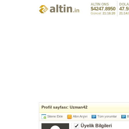
ALTIN ONS
DOL
$4247.8950
47.5
Güncel:
21:16:20
21:14:
Profil sayfası: Uzman42
Sitene Ekle
Altın Arşivi
Tüm yorumlar
B
Üyelik Bilgileri