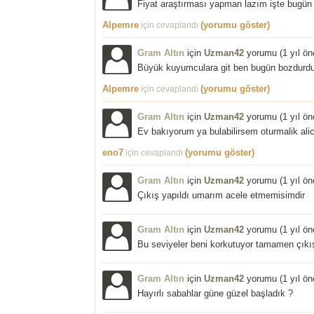
Fiyat araştırması yapman lazım işte bugün 
Alpemre
(yorumu göster)
için cevaplandı
Gram Altın
için
Uzman42
yorumu (
1 yıl ö
Büyük kuyumculara git ben bugün bozdur
Alpemre
(yorumu göster)
için cevaplandı
Gram Altın
için
Uzman42
yorumu (
1 yıl ö
Ev bakıyorum ya bulabilirsem oturmalik ali
eno7
(yorumu göster)
için cevaplandı
Gram Altın
için
Uzman42
yorumu (
1 yıl ö
Çıkış yapıldı umarım acele etmemisimdir
Gram Altın
için
Uzman42
yorumu (
1 yıl ö
Bu seviyeler beni korkutuyor tamamen çık
Gram Altın
için
Uzman42
yorumu (
1 yıl ö
Hayırlı sabahlar güne güzel başladık ?