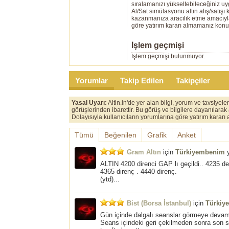
sıralamanızı yükseltebileceğiniz u
Al/Sat simülasyonu altın alış/satış
kazanmanıza aracılık etme amacıyla g
göre yatırım kararı almamanız kon
İşlem geçmişi
İşlem geçmişi bulunmuyor.
Yorumlar
Takip Edilen
Takipçiler
Yasal Uyarı:
Altin.in'de yer alan bilgi, yorum ve tavsiyel
görüşlerinden ibarettir. Bu görüş ve bilgilere dayanılarak
Dolayısıyla kullanıcıların yorumlarına göre yatırım karar
Tümü
Beğenilen
Grafik
Anket
Gram Altın
için
Türkiyembenim
y
ALTIN 4200 direnci GAP lı geçildi.. 4235 de
4365 direnç . 4440 direnç.
(ytd)...
Bist (Borsa İstanbul)
için
Türkiy
Gün içinde dalgalı seanslar görmeye devam
Seans içindeki geri çekilmeden sonra son sa