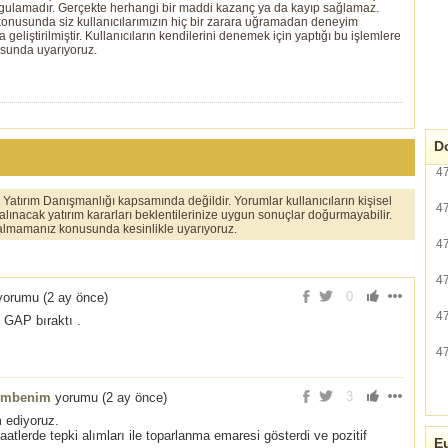
ygulamadır. Gerçekte herhangi bir maddi kazanç ya da kayıp sağlamaz.
ı konusunda siz kullanıcılarımızın hiç bir zarara uğramadan deneyim
eliştirilmiştir. Kullanıcıların kendilerini denemek için yaptığı bu işlemlere
usunda uyarıyoruz.
Do
4
er Yatırım Danışmanlığı kapsamında değildir. Yorumlar kullanıcıların kişisel
4
 alınacak yatırım kararları beklentilerinize uygun sonuçlar doğurmayabilir.
ı almamanız konusunda kesinlikle uyarıyoruz.
4
4
0
orumu (
2 ay önce
)
4
 GAP bıraktı .
4
3
embenim
yorumu (
2 ay önce
)
 ediyoruz.
atlerde tepki alımları ile toparlanma emaresi gösterdi ve pozitif
Eu