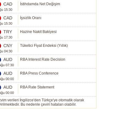
CAD
İstihdamda Net Değişim
ğu 15:30
CAD
İşsizlik Oranı
ğu 15:30
TRY
Hazine Nakit Bakiyesi
ğu 17:30
CNY
Tüketici Fiyat Endeksi (Yıllık)
ğu 04:30
AUD
RBA Interest Rate Decision
Ağu 07:30
AUD
RBA Press Conference
Ağu 00:00
AUD
RBA Rate Statement
Ağu 00:00
vim verileri İngilizce'den Türkçe'ye otomatik olarak
irilmektedir. Bu nedenle çeviri hataları olabilir.