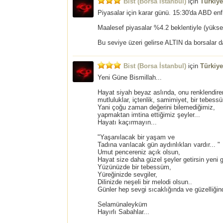
Bist (Borsa İstanbul)
için
Türkiy
Piyasalar için karar günü. 15:30'da ABD enf
Maalesef piyasalar %4.2 beklentiyle (yüksek 
Bu seviye üzeri gelirse ALTIN da borsalar da
Bist (Borsa İstanbul)
için
Türkiy
Yeni Güne Bismillah...
Hayat siyah beyaz aslında, onu renklendir
mutluluklar, içtenlik, samimiyet, bir tebessüm
Yani çoğu zaman değerini bilemediğimiz,
yapmaktan imtina ettiğimiz şeyler...
Hayatı kaçırmayın...
"Yaşanılacak bir yaşam ve
Tadına varılacak gün aydınlıkları vardır... "
Umut pencereniz açık olsun,
Hayat size daha güzel şeyler getirsin yeni 
Yüzünüzde bir tebessüm,
Yüreğinizde sevgiler,
Dilinizde neşeli bir melodi olsun..
Günler hep sevgi sıcaklığında ve güzelliğin
Selamünaleyküm
Hayırlı Sabahlar...