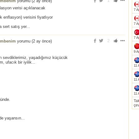
1
embenim
yorumu (
2 ay önce
)
lasyon verisi açıklanacak
7 A
enflasyon) verisini fiyatlıyor
7 A
 sert satış yer...
7 A
2
embenim
yorumu (
2 ay önce
)
9 A
en sevdiklerimiz, yaşadığımız küçücük
, ufacık bir iyilik...
11 
11 
11 
günde.
Tak
çev
de yaşansın...