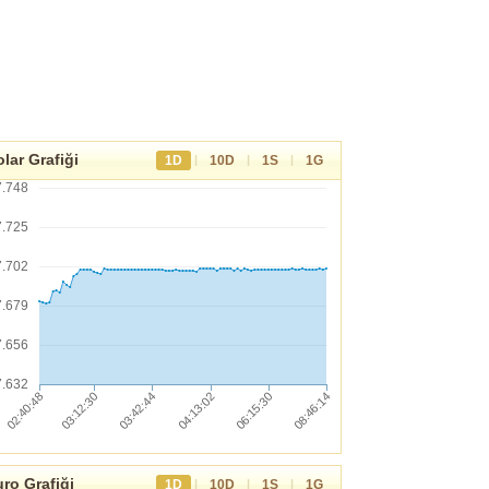
lar Grafiği
|
|
|
1D
10D
1S
1G
7.748
7.725
7.702
7.679
7.656
7.632
ro Grafiği
|
|
|
1D
10D
1S
1G