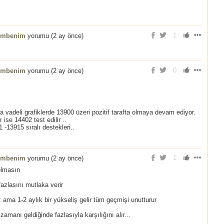
1
embenim
yorumu (
2 ay önce
)
0
embenim
yorumu (
2 ay önce
)
sa vadeli grafiklerde 13900 üzeri pozitif tarafta olmaya devam ediyor.
ise 14402 test edilir ..
 -13915 sıralı destekleri..
1
embenim
yorumu (
2 ay önce
)
olmasın
fazlasını mutlaka verir
ma 1-2 aylık bir yükseliş gelir tüm geçmişi unutturur
 zamanı geldiğinde fazlasıyla karşılığını alır...