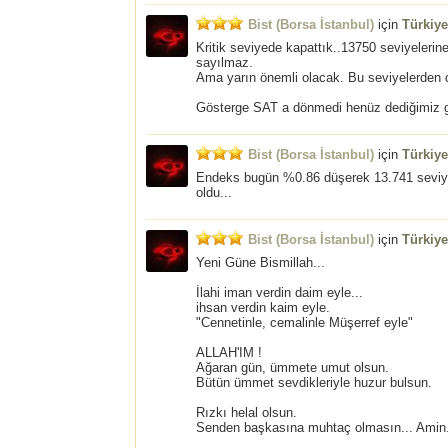
Bist (Borsa İstanbul)
için
Türkiy
Kritik seviyede kapattık..13750 seviyelerin
sayılmaz.
Ama yarın önemli olacak. Bu seviyelerden d
Gösterge SAT a dönmedi henüz dediğimiz gib
Bist (Borsa İstanbul)
için
Türkiy
Endeks bugün %0.86 düşerek 13.741 seviye
oldu...
Bist (Borsa İstanbul)
için
Türkiy
Yeni Güne Bismillah...
İlahi iman verdin daim eyle...
ihsan verdin kaim eyle.
"Cennetinle, cemalinle Müşerref eyle"
ALLAH'IM !
Ağaran gün, ümmete umut olsun.
Bütün ümmet sevdikleriyle huzur bulsun.
Rızkı helal olsun.
Senden başkasına muhtaç olmasın... Amin.