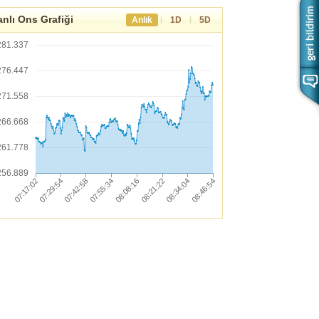
nlı Ons Grafiği
|
|
Anlık
1D
5D
281.337
276.447
271.558
266.668
261.778
256.889