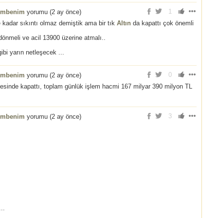
1
embenim
yorumu (
2 ay önce
)
e kadar sıkıntı olmaz demiştik ama bir tık
Altın
da kapattı çok önemli
önmeli ve acil 13900 üzerine atmalı..
i yarın netleşecek ...
0
embenim
yorumu (
2 ay önce
)
sinde kapattı, toplam günlük işlem hacmi 167 milyar 390 milyon TL
3
embenim
yorumu (
2 ay önce
)
..