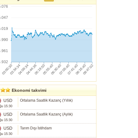
5.076
5.047
5.019
4.990
4.961
4.932
Ekonomi takvimi
USD
Ortalama Saatlik Kazanç (Yıllık)
ğu 15:30
USD
Ortalama Saatlik Kazanç (Aylık)
ğu 15:30
USD
Tarım Dışı İstihdam
ğu 15:30