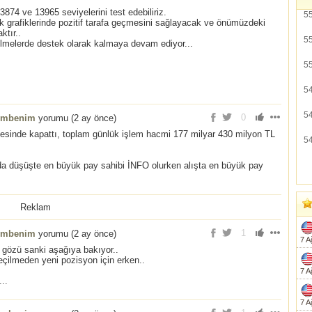
3874 ve 13965 seviyelerini test edebiliriz.
5
ük grafiklerinde pozitif tarafa geçmesini sağlayacak ve önümüzdeki
tır..
5
ilmelerde destek olarak kalmaya devam ediyor...
5
5
5
0
embenim
yorumu (
2 ay önce
)
sinde kapattı, toplam günlük işlem hacmi 177 milyar 430 milyon TL
5
a düşüşte en büyük pay sahibi İNFO olurken alışta en büyük pay
Reklam
1
embenim
yorumu (
2 ay önce
)
7 A
gözü sanki aşağıya bakıyor..
eçilmeden yeni pozisyon için erken..
7 A
...
7 A