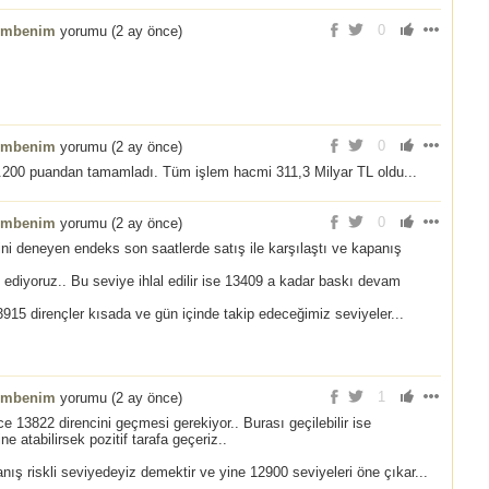
0
embenim
yorumu (
2 ay önce
)
0
embenim
yorumu (
2 ay önce
)
.200 puandan tamamladı. Tüm işlem hacmi 311,3 Milyar TL oldu...
0
embenim
yorumu (
2 ay önce
)
ini deneyen endeks son saatlerde satış ile karşılaştı ve kapanış
ediyoruz.. Bu seviye ihlal edilir ise 13409 a kadar baskı devam
915 dirençler kısada ve gün içinde takip edeceğimiz seviyeler...
1
embenim
yorumu (
2 ay önce
)
e 13822 direncini geçmesi gerekiyor.. Burası geçilebilir ise
e atabilirsek pozitif tarafa geçeriz..
nış riskli seviyedeyiz demektir ve yine 12900 seviyeleri öne çıkar...