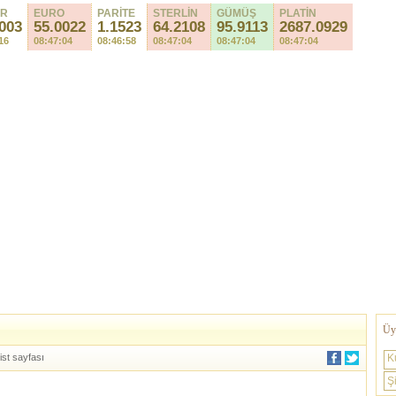
AR
EURO
PARİTE
STERLİN
GÜMÜŞ
PLATİN
003
55.0022
1.1523
64.2108
95.9021
2687.0929
16
08:47:04
08:46:58
08:47:04
08:47:06
08:47:04
Üye
ist sayfası
K
Şi