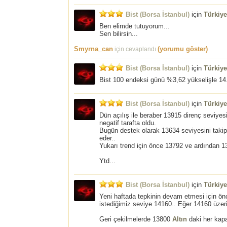
Bist (Borsa İstanbul)
için
Türkiy
Ben elimde tutuyorum...
Sen bilirsin...
Smyrna_can
(yorumu göster)
için cevaplandı
Bist (Borsa İstanbul)
için
Türkiy
Bist 100 endeksi günü %3,62 yükselişle 14
Bist (Borsa İstanbul)
için
Türkiy
Dün açılış ile beraber 13915 direnç seviyes
negatif tarafta oldu.
Bugün destek olarak 13634 seviyesini takip 
eder..
Yukarı trend için önce 13792 ve ardından 13
Ytd...
Bist (Borsa İstanbul)
için
Türkiy
Yeni haftada tepkinin devam etmesi için önc
istediğimiz seviye 14160.. Eğer 14160 üzerin
Geri çekilmelerde 13800
Altın
daki her kapa