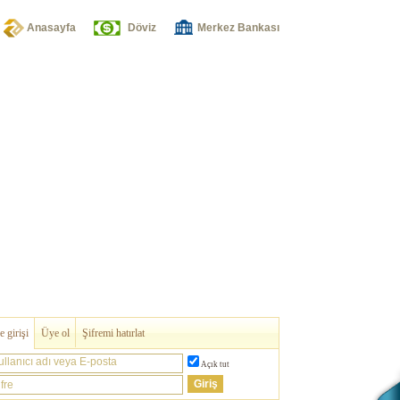
Anasayfa
Döviz
Merkez Bankası
 girişi
Üye ol
Şifremi hatırlat
ullanıcı adı veya E-posta
Açık tut
fre