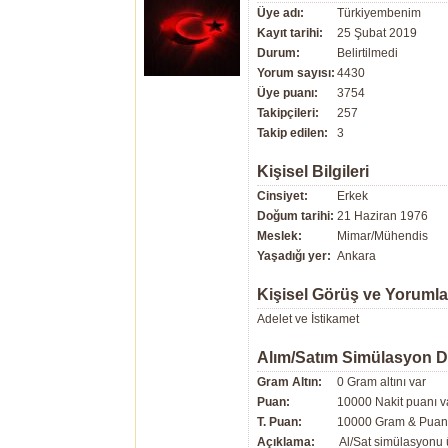
Üye adı:
Türkiyembenim
Kayıt tarihi:
25 Şubat 2019
Durum:
Belirtilmedi
Yorum sayısı:
4430
Üye puanı:
3754
Takipçileri:
257
Takip edilen:
3
Kişisel Bilgileri
Cinsiyet:
Erkek
Doğum tarihi:
21 Haziran 1976
Meslek:
Mimar/Mühendis
Yaşadığı yer:
Ankara
Kişisel Görüş ve Yorumla
Adelet ve İstikamet
Alım/Satım Simülasyon 
Gram Altın:
0 Gram altını var
Puan:
10000 Nakit puanı v
T. Puan:
10000 Gram & Puan 
Açıklama:
Al/Sat simülasyonu ü