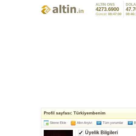
ALTIN ONS
DOL
4273.6900
47.7
Güncel:
08:47:00
08:46:
Profil sayfası: Türkiyembenim
Sitene Ekle
Altın Arşivi
Tüm yorumlar
B
Üyelik Bilgileri