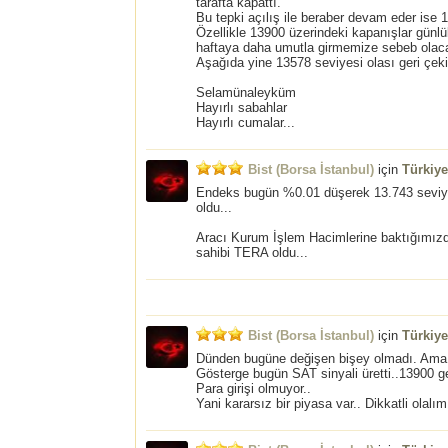
tarafta kapattı.
Bu tepki açılış ile beraber devam eder ise 1
Özellikle 13900 üzerindeki kapanışlar günl
haftaya daha umutla girmemize sebeb olacak
Aşağıda yine 13578 seviyesi olası geri çek
Selamünaleyküm
Hayırlı sabahlar
Hayırlı cumalar...
Bist (Borsa İstanbul)
için
Türkiy
Endeks bugün %0.01 düşerek 13.743 seviye
oldu...
Aracı Kurum İşlem Hacimlerine baktığımızd
sahibi TERA oldu...
Bist (Borsa İstanbul)
için
Türkiy
Dünden bugüne değişen bişey olmadı. Ama 
Gösterge bugün SAT sinyali üretti..13900 g
Para girişi olmuyor..
Yani kararsız bir piyasa var.. Dikkatli olalım