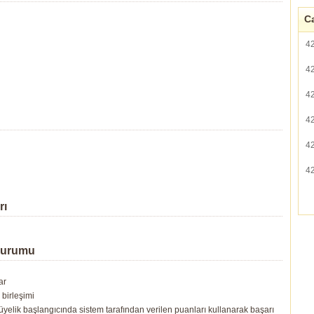
Ca
4
4
4
4
4
4
rı
Durumu
ar
birleşimi
yelik başlangıcında sistem tarafından verilen puanları kullanarak başarı