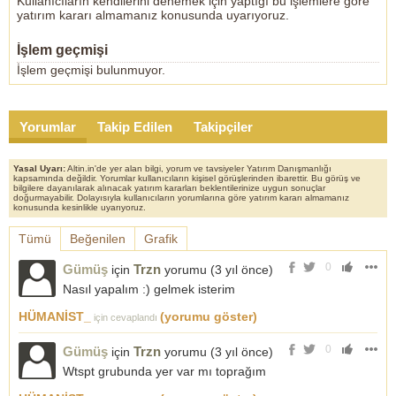
Kullanıcıların kendilerini denemek için yaptığı bu işlemlere göre
yatırım kararı almamanız konusunda uyarıyoruz.
İşlem geçmişi
İşlem geçmişi bulunmuyor.
Yorumlar
Takip Edilen
Takipçiler
Yasal Uyarı:
Altin.in'de yer alan bilgi, yorum ve tavsiyeler Yatırım Danışmanlığı
kapsamında değildir. Yorumlar kullanıcıların kişisel görüşlerinden ibarettir. Bu görüş ve
bilgilere dayanılarak alınacak yatırım kararları beklentilerinize uygun sonuçlar
doğurmayabilir. Dolayısıyla kullanıcıların yorumlarına göre yatırım kararı almamanız
konusunda kesinlikle uyarıyoruz.
Tümü
Beğenilen
Grafik
0
Gümüş
Trzn
için
yorumu (
3 yıl önce
)
Nasıl yapalım :) gelmek isterim
HÜMANİST_
(yorumu göster)
için cevaplandı
0
Gümüş
Trzn
için
yorumu (
3 yıl önce
)
Wtspt grubunda yer var mı toprağım