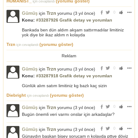
HÜMANİST_
(yorumu göster)
için cevaplandı
0
Gümüş
Trzn
için
yorumu (
3 yıl önce
)
Konu:
#33287926 Grafik detay ve yorumları
Bankada ben dün aldım akşam sattırmadılar limitiniz
yok diye bir ikaz aldım n kolayda
Trzn
(yorumu göster)
için cevaplandı
Reklam
0
Gümüş
Trzn
için
yorumu (
3 yıl önce
)
Konu:
#33287918 Grafik detay ve yorumları
Günlük alım satım limitiniz kg bazlı kaç sizin
Diebright
(yorumu göster)
için cevaplandı
0
Gümüş
Trzn
için
yorumu (
3 yıl önce
)
Bugün önemli veri varmı onslar için arkadaşlar?
0
Gümüş
Trzn
için
yorumu (
3 yıl önce
)
Günaydın başkan bişey sorucam n kolayda pttye döviz