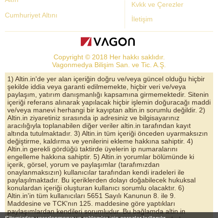
Kvkk ve Çerezler
Cumhuriyet Altını
İletişim
Dolar Kuru
Altın Fiyatları
Copyright © 2018 Her hakkı saklıdır.
Bist Yorum
Vagonmedya Bilişim San. ve Tic. A.Ş.
Altın Yorumları
1) Altin.in'de yer alan içeriğin doğru ve/veya güncel olduğu hiçbir
şekilde iddia veya garanti edilmemekte, hiçbir veri ve/veya
Döviz Kurları
paylaşım, yatırım danışmanlığı kapsamına girmemektedir. Sitenin
içeriği referans alınarak yapılacak hiçbir işlemin doğuracağı maddi
Çeyrek Altın
ve/veya manevi herhangi bir kayıptan altin.in sorumlu değildir. 2)
Altin.in ziyaretiniz sırasında ip adresiniz ve bilgisayarınız
Bitcoin
aracılığıyla toplanabilen diğer veriler altin.in tarafından kayıt
altında tutulmaktadır. 3) Altin.in tüm içeriği önceden uyarmaksızın
Euro/Dolar Parite
değiştirme, kaldırma ve yenilerini ekleme hakkına sahiptir. 4)
Altin.in gerekli gördüğü taktirde üyelerin ip numaralarını
Sterlin
engelleme hakkına sahiptir. 5) Altin.in yorumlar bölümünde ki
içerik, görsel, yorum ve paylaşımlar (tarafımızdan
Döviz Arşivi
onaylanmaksızın) kullanıcılar tarafından kendi iradeleri ile
paylaşılmaktadır. Bu içeriklerden dolayı doğabilecek hukuksal
konulardan içeriği oluşturan kullanıcı sorumlu olacaktır. 6)
Altin.in'in tüm kullanıcıları 5651 Sayılı Kanunun 8. ile 9.
Maddesine ve TCK'nın 125. maddesine göre yaptıkları
paylaşımlardan kendileri sorumludur. Bu bağlamda altin.in