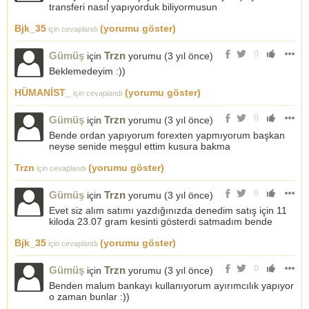
transferi nasıl yapıyorduk biliyormusun
Bjk_35
(yorumu göster)
için cevaplandı
0
Gümüş
Trzn
için
yorumu (
3 yıl önce
)
Beklemedeyim :))
HÜMANİST_
(yorumu göster)
için cevaplandı
0
Gümüş
Trzn
için
yorumu (
3 yıl önce
)
Bende ordan yapıyorum forexten yapmıyorum başkan
neyse senide meşgul ettim kusura bakma
Trzn
(yorumu göster)
için cevaplandı
0
Gümüş
Trzn
için
yorumu (
3 yıl önce
)
Evet siz alım satımı yazdığınızda denedim satış için 11
kiloda 23.07 gram kesinti gösterdi satmadım bende
Bjk_35
(yorumu göster)
için cevaplandı
0
Gümüş
Trzn
için
yorumu (
3 yıl önce
)
Benden malum bankayı kullanıyorum ayırımcılık yapıyor
o zaman bunlar :))