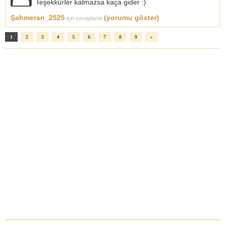
Teşekkürler kalmazsa kaça gider :)
Şahmeran_2525
(yorumu göster)
için cevaplandı
1
2
3
4
5
6
7
8
9
»