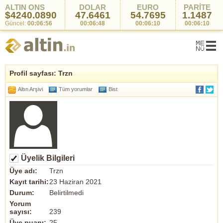
ALTIN ONS
DOLAR
EURO
PARİTE
$4240.0890
47.6461
54.7695
1.1487
Güncel:
00:06:56
00:06:48
00:06:10
00:06:10
Profil sayfası: Trzn
Altın Arşivi
Tüm yorumlar
Bist
Üyelik Bilgileri
Üye adı:
Trzn
Kayıt tarihi:
23 Haziran 2021
Durum:
Belirtilmedi
Yorum
sayısı:
239
Üye puanı:
25