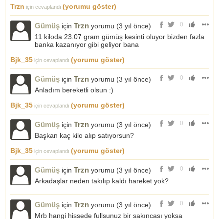
Trzn
(yorumu göster)
için cevaplandı
0
Gümüş
Trzn
için
yorumu (
3 yıl önce
)
11 kiloda 23.07 gram gümüş kesinti oluyor bizden fazla
banka kazanıyor gibi geliyor bana
Bjk_35
(yorumu göster)
için cevaplandı
0
Gümüş
Trzn
için
yorumu (
3 yıl önce
)
Anladım bereketli olsun :)
Bjk_35
(yorumu göster)
için cevaplandı
0
Gümüş
Trzn
için
yorumu (
3 yıl önce
)
Başkan kaç kilo alıp satıyorsun?
Bjk_35
(yorumu göster)
için cevaplandı
0
Gümüş
Trzn
için
yorumu (
3 yıl önce
)
Arkadaşlar neden takılıp kaldı hareket yok?
0
Gümüş
Trzn
için
yorumu (
3 yıl önce
)
Mrb hangi hissede fullsunuz bir sakıncası yoksa