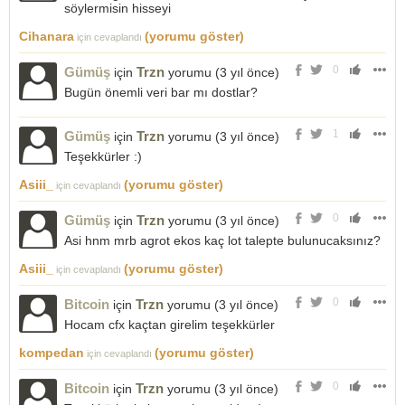
söylermisin hisseyi
Cihanara
(yorumu göster)
için cevaplandı
0
Gümüş
Trzn
için
yorumu (
3 yıl önce
)
Bugün önemli veri bar mı dostlar?
1
Gümüş
Trzn
için
yorumu (
3 yıl önce
)
Teşekkürler :)
Asiii_
(yorumu göster)
için cevaplandı
0
Gümüş
Trzn
için
yorumu (
3 yıl önce
)
Asi hnm mrb agrot ekos kaç lot talepte bulunucaksınız?
Asiii_
(yorumu göster)
için cevaplandı
0
Bitcoin
Trzn
için
yorumu (
3 yıl önce
)
Hocam cfx kaçtan girelim teşekkürler
kompedan
(yorumu göster)
için cevaplandı
0
Bitcoin
Trzn
için
yorumu (
3 yıl önce
)