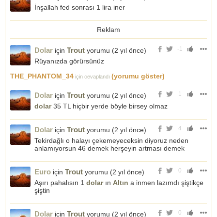
İnşallah fed sonrası 1 lira iner
Reklam
-1
Dolar
Trout
için
yorumu (
2 yıl önce
)
Rüyanızda görürsünüz
THE_PHANTOM_34
(yorumu göster)
için cevaplandı
1
Dolar
Trout
için
yorumu (
2 yıl önce
)
dolar
35 TL hiçbir yerde böyle birsey olmaz
4
Dolar
Trout
için
yorumu (
2 yıl önce
)
Tekirdağlı o halayı çekemeyeceksin diyoruz neden
anlamıyorsun 46 demek herşeyin artması demek
0
Euro
Trout
için
yorumu (
2 yıl önce
)
Aşırı pahalısın 1
dolar
ın
Altın
a inmen lazımdı şiştikçe
şiştin
0
Dolar
Trout
için
yorumu (
2 yıl önce
)