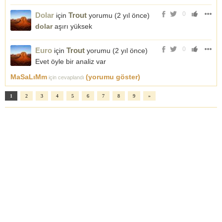
0
Dolar
Trout
için
yorumu (
2 yıl önce
)
dolar
aşırı yüksek
0
Euro
Trout
için
yorumu (
2 yıl önce
)
Evet öyle bir analiz var
MaSaLıMm
(yorumu göster)
için cevaplandı
1
2
3
4
5
6
7
8
9
»