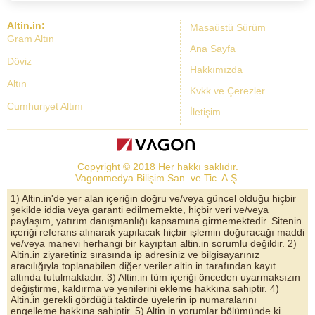
Altin.in:
Masaüstü Sürüm
Gram Altın
Ana Sayfa
Döviz
Hakkımızda
Altın
Kvkk ve Çerezler
Cumhuriyet Altını
İletişim
Dolar Kuru
Altın Fiyatları
Copyright © 2018 Her hakkı saklıdır.
Bist Yorum
Vagonmedya Bilişim San. ve Tic. A.Ş.
Altın Yorumları
1) Altin.in'de yer alan içeriğin doğru ve/veya güncel olduğu hiçbir
şekilde iddia veya garanti edilmemekte, hiçbir veri ve/veya
Döviz Kurları
paylaşım, yatırım danışmanlığı kapsamına girmemektedir. Sitenin
içeriği referans alınarak yapılacak hiçbir işlemin doğuracağı maddi
Çeyrek Altın
ve/veya manevi herhangi bir kayıptan altin.in sorumlu değildir. 2)
Altin.in ziyaretiniz sırasında ip adresiniz ve bilgisayarınız
Bitcoin
aracılığıyla toplanabilen diğer veriler altin.in tarafından kayıt
altında tutulmaktadır. 3) Altin.in tüm içeriği önceden uyarmaksızın
Euro/Dolar Parite
değiştirme, kaldırma ve yenilerini ekleme hakkına sahiptir. 4)
Altin.in gerekli gördüğü taktirde üyelerin ip numaralarını
Sterlin
engelleme hakkına sahiptir. 5) Altin.in yorumlar bölümünde ki