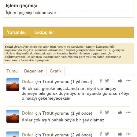
İşlem geçmişi
İşlem geçmişi bulunmuyor.
Yorumlar
Takipçiler
Yasal Uyarı:
Altin.in'de yer alan bilgi, yorum ve tavsiyeler Yatırım Danışmanlığı
kapsamında değildir. Yorumlar kullanıcıların kişisel görüşlerinden ibarettir. Bu görüş ve
bilgilere dayanılarak alınacak yatırım kararları beklentilerinize uygun sonuçlar
doğurmayabilir. Dolayısıyla kullanıcıların yorumlarına göre yatırım kararı almamanız
konusunda kesinlikle uyarıyoruz.
Tümü
Beğenilen
Grafik
2
Dolar
Trout
için
yorumu (
1 yıl önce
)
46 olması gerekirmiş adamda art niyet var birşey
demeye bile gerek duymuyorum rüyanda görürsün 46yı
o halayı çekemeyeceksin
0
Dolar
Trout
için
yorumu (
1 yıl önce
)
dolar
çok aşırı pahalı böyle bir şey olamaz
-1
Dolar
Trout
için
yorumu (
2 yıl önce
)