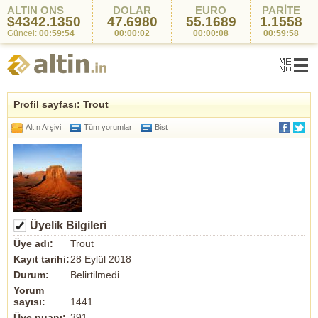
ALTIN ONS
DOLAR
EURO
PARİTE
$4342.1350
47.6980
55.1689
1.1558
Güncel:
00:59:54
00:00:02
00:00:08
00:59:58
Profil sayfası: Trout
Altın Arşivi
Tüm yorumlar
Bist
Üyelik Bilgileri
Üye adı:
Trout
Kayıt tarihi:
28 Eylül 2018
Durum:
Belirtilmedi
Yorum
sayısı:
1441
Üye puanı:
391