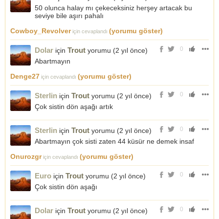
50 olunca halay mı çekeceksiniz herşey artacak bu
seviye bile aşırı pahalı
Cowboy_Revolver
(yorumu göster)
için cevaplandı
0
Dolar
Trout
için
yorumu (
2 yıl önce
)
Abartmayın
Denge27
(yorumu göster)
için cevaplandı
0
Sterlin
Trout
için
yorumu (
2 yıl önce
)
Çok sistin dön aşağı artık
0
Sterlin
Trout
için
yorumu (
2 yıl önce
)
Abartmayın çok sisti zaten 44 küsür ne demek insaf
Onurozgr
(yorumu göster)
için cevaplandı
0
Euro
Trout
için
yorumu (
2 yıl önce
)
Çok sistin dön aşağı
0
Dolar
Trout
için
yorumu (
2 yıl önce
)