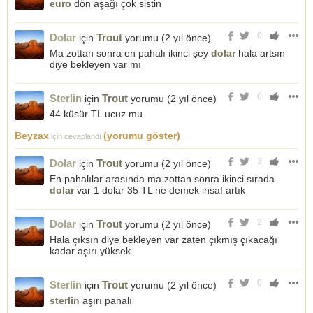
euro
dön aşağı çok sistin
0
Dolar
Trout
için
yorumu (
2 yıl önce
)
Ma zottan sonra en pahalı ikinci şey
dolar
hala artsın
diye bekleyen var mı
0
Sterlin
Trout
için
yorumu (
2 yıl önce
)
44 küsür TL ucuz mu
Beyzax
(yorumu göster)
için cevaplandı
3
Dolar
Trout
için
yorumu (
2 yıl önce
)
En pahalılar arasında ma zottan sonra ikinci sırada
dolar
var 1 dolar 35 TL ne demek insaf artık
2
Dolar
Trout
için
yorumu (
2 yıl önce
)
Hala çıksın diye bekleyen var zaten çıkmış çıkacağı
kadar aşırı yüksek
0
Sterlin
Trout
için
yorumu (
2 yıl önce
)
sterlin
aşırı pahalı