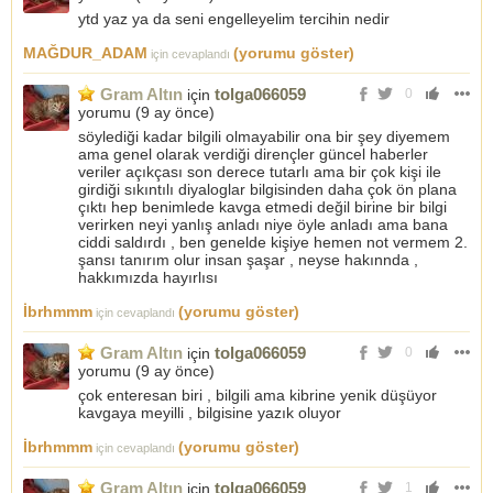
ytd yaz ya da seni engelleyelim tercihin nedir
MAĞDUR_ADAM
(yorumu göster)
için cevaplandı
Gram Altın
tolga066059
için
0
yorumu (
9 ay önce
)
söylediği kadar bilgili olmayabilir ona bir şey diyemem
ama genel olarak verdiği dirençler güncel haberler
veriler açıkçası son derece tutarlı ama bir çok kişi ile
girdiği sıkıntılı diyaloglar bilgisinden daha çok ön plana
çıktı hep benimlede kavga etmedi değil birine bir bilgi
verirken neyi yanlış anladı niye öyle anladı ama bana
ciddi saldırdı , ben genelde kişiye hemen not vermem 2.
şansı tanırım olur insan şaşar , neyse hakınnda ,
hakkımızda hayırlısı
İbrhmmm
(yorumu göster)
için cevaplandı
Gram Altın
tolga066059
için
0
yorumu (
9 ay önce
)
çok enteresan biri , bilgili ama kibrine yenik düşüyor
kavgaya meyilli , bilgisine yazık oluyor
İbrhmmm
(yorumu göster)
için cevaplandı
Gram Altın
tolga066059
için
1