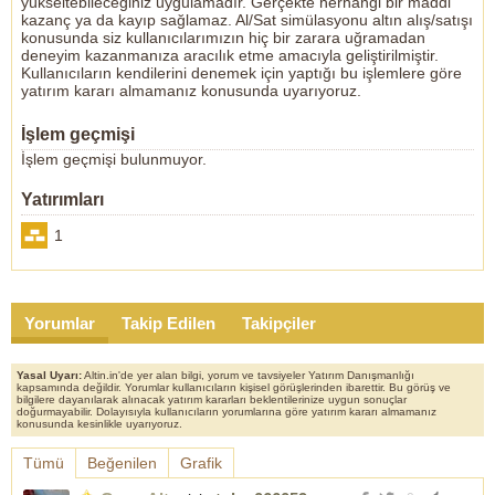
yükseltebileceğiniz uygulamadır. Gerçekte herhangi bir maddi
kazanç ya da kayıp sağlamaz. Al/Sat simülasyonu altın alış/satışı
konusunda siz kullanıcılarımızın hiç bir zarara uğramadan
deneyim kazanmanıza aracılık etme amacıyla geliştirilmiştir.
Kullanıcıların kendilerini denemek için yaptığı bu işlemlere göre
yatırım kararı almamanız konusunda uyarıyoruz.
İşlem geçmişi
İşlem geçmişi bulunmuyor.
Yatırımları
1
Yorumlar
Takip Edilen
Takipçiler
Yasal Uyarı:
Altin.in'de yer alan bilgi, yorum ve tavsiyeler Yatırım Danışmanlığı
kapsamında değildir. Yorumlar kullanıcıların kişisel görüşlerinden ibarettir. Bu görüş ve
bilgilere dayanılarak alınacak yatırım kararları beklentilerinize uygun sonuçlar
doğurmayabilir. Dolayısıyla kullanıcıların yorumlarına göre yatırım kararı almamanız
konusunda kesinlikle uyarıyoruz.
Tümü
Beğenilen
Grafik