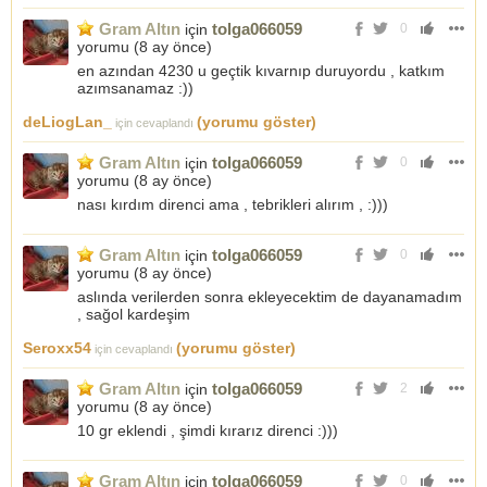
Gram Altın
tolga066059
için
0
yorumu (
8 ay önce
)
en azından 4230 u geçtik kıvarnıp duruyordu , katkım
azımsanamaz :))
deLiogLan_
(yorumu göster)
için cevaplandı
Gram Altın
tolga066059
için
0
yorumu (
8 ay önce
)
nası kırdım direnci ama , tebrikleri alırım , :)))
Gram Altın
tolga066059
için
0
yorumu (
8 ay önce
)
aslında verilerden sonra ekleyecektim de dayanamadım
, sağol kardeşim
Seroxx54
(yorumu göster)
için cevaplandı
Gram Altın
tolga066059
için
2
yorumu (
8 ay önce
)
10 gr eklendi , şimdi kırarız direnci :)))
Gram Altın
tolga066059
için
0