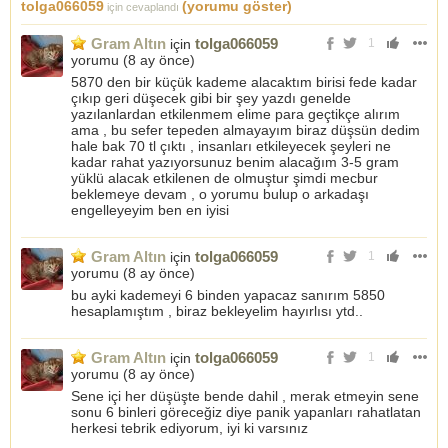
tolga066059
(yorumu göster)
için cevaplandı
Gram Altın
tolga066059
için
1
yorumu (
8 ay önce
)
5870 den bir küçük kademe alacaktım birisi fede kadar
çıkıp geri düşecek gibi bir şey yazdı genelde
yazılanlardan etkilenmem elime para geçtikçe alırım
ama , bu sefer tepeden almayayım biraz düşsün dedim
hale bak 70 tl çıktı , insanları etkileyecek şeyleri ne
kadar rahat yazıyorsunuz benim alacağım 3-5 gram
yüklü alacak etkilenen de olmuştur şimdi mecbur
beklemeye devam , o yorumu bulup o arkadaşı
engelleyeyim ben en iyisi
Gram Altın
tolga066059
için
1
yorumu (
8 ay önce
)
bu ayki kademeyi 6 binden yapacaz sanırım 5850
hesaplamıştım , biraz bekleyelim hayırlısı ytd..
Gram Altın
tolga066059
için
1
yorumu (
8 ay önce
)
Sene içi her düşüşte bende dahil , merak etmeyin sene
sonu 6 binleri göreceğiz diye panik yapanları rahatlatan
herkesi tebrik ediyorum, iyi ki varsınız