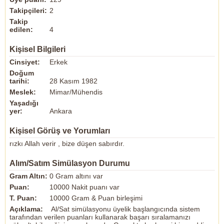
Takipçileri:
2
Takip
edilen:
4
Kişisel Bilgileri
Cinsiyet:
Erkek
Doğum
tarihi:
28 Kasım 1982
Meslek:
Mimar/Mühendis
Yaşadığı
yer:
Ankara
Kişisel Görüş ve Yorumları
rızkı Allah verir , bize düşen sabırdır.
Alım/Satım Simülasyon Durumu
Gram Altın:
0 Gram altını var
Puan:
10000 Nakit puanı var
T. Puan:
10000 Gram & Puan birleşimi
Açıklama:
Al/Sat simülasyonu üyelik başlangıcında sistem
tarafından verilen puanları kullanarak başarı sıralamanızı