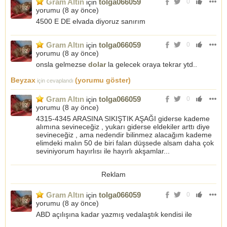
Gram Altın
tolga066059
için
0
yorumu (
8 ay önce
)
4500 E DE elvada diyoruz sanırım
Gram Altın
tolga066059
için
0
yorumu (
8 ay önce
)
onsla gelmezse
dolar
la gelecek oraya tekrar ytd..
Beyzax
(yorumu göster)
için cevaplandı
Gram Altın
tolga066059
için
0
yorumu (
8 ay önce
)
4315-4345 ARASINA SIKIŞTIK AŞAĞI giderse kademe
alımına sevineceğiz , yukarı giderse eldekiler arttı diye
sevineceğiz , ama nedendir bilinmez alacağım kademe
elimdeki malın 50 de biri falan düşsede alsam daha çok
seviniyorum hayırlısı ile hayırlı akşamlar...
Reklam
Gram Altın
tolga066059
için
0
yorumu (
8 ay önce
)
ABD açılışına kadar yazmış vedalaştık kendisi ile