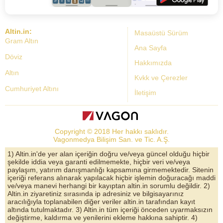
Altin.in:
Masaüstü Sürüm
Gram Altın
Ana Sayfa
Döviz
Hakkımızda
Altın
Kvkk ve Çerezler
Cumhuriyet Altını
İletişim
Dolar Kuru
Altın Fiyatları
Copyright © 2018 Her hakkı saklıdır.
Bist Yorum
Vagonmedya Bilişim San. ve Tic. A.Ş.
Altın Yorumları
1) Altin.in'de yer alan içeriğin doğru ve/veya güncel olduğu hiçbir
şekilde iddia veya garanti edilmemekte, hiçbir veri ve/veya
Döviz Kurları
paylaşım, yatırım danışmanlığı kapsamına girmemektedir. Sitenin
içeriği referans alınarak yapılacak hiçbir işlemin doğuracağı maddi
Çeyrek Altın
ve/veya manevi herhangi bir kayıptan altin.in sorumlu değildir. 2)
Altin.in ziyaretiniz sırasında ip adresiniz ve bilgisayarınız
Bitcoin
aracılığıyla toplanabilen diğer veriler altin.in tarafından kayıt
altında tutulmaktadır. 3) Altin.in tüm içeriği önceden uyarmaksızın
Euro/Dolar Parite
değiştirme, kaldırma ve yenilerini ekleme hakkına sahiptir. 4)