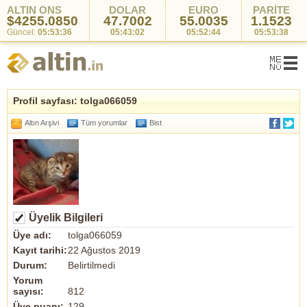
ALTIN ONS
DOLAR
EURO
PARİTE
$4255.0850
47.7002
55.0035
1.1523
Güncel:
05:53:36
05:43:02
05:52:44
05:53:38
Profil sayfası: tolga066059
Altın Arşivi
Tüm yorumlar
Bist
Üyelik Bilgileri
Üye adı:
tolga066059
Kayıt tarihi:
22 Ağustos 2019
Durum:
Belirtilmedi
Yorum
sayısı:
812
Üye puanı:
129