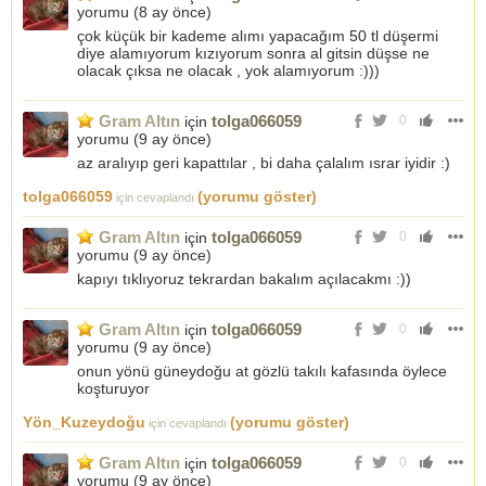
yorumu (
8 ay önce
)
çok küçük bir kademe alımı yapacağım 50 tl düşermi
diye alamıyorum kızıyorum sonra al gitsin düşse ne
olacak çıksa ne olacak , yok alamıyorum :)))
Gram Altın
tolga066059
için
0
yorumu (
9 ay önce
)
az aralıyıp geri kapattılar , bi daha çalalım ısrar iyidir :)
tolga066059
(yorumu göster)
için cevaplandı
Gram Altın
tolga066059
için
0
yorumu (
9 ay önce
)
kapıyı tıklıyoruz tekrardan bakalım açılacakmı :))
Gram Altın
tolga066059
için
0
yorumu (
9 ay önce
)
onun yönü güneydoğu at gözlü takılı kafasında öylece
koşturuyor
Yön_Kuzeydoğu
(yorumu göster)
için cevaplandı
Gram Altın
tolga066059
için
0
yorumu (
9 ay önce
)