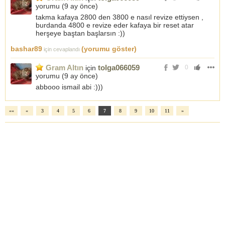
yorumu (
9 ay önce
)
takma kafaya 2800 den 3800 e nasıl revize ettiysen ,
burdanda 4800 e revize eder kafaya bir reset atar
herşeye baştan başlarsın :))
bashar89
(yorumu göster)
için cevaplandı
Gram Altın
tolga066059
için
0
yorumu (
9 ay önce
)
abbooo ismail abi :)))
««
«
3
4
5
6
7
8
9
10
11
»