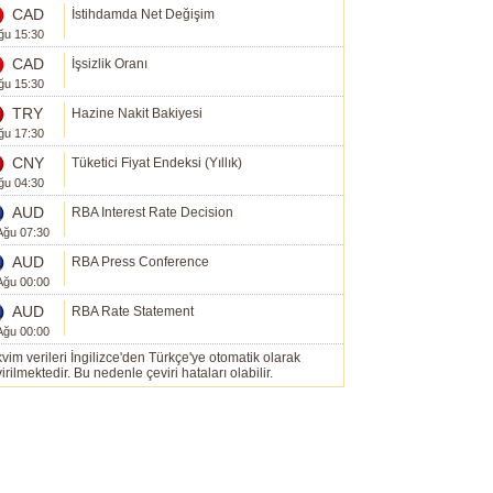
CAD
İstihdamda Net Değişim
ğu 15:30
CAD
İşsizlik Oranı
ğu 15:30
TRY
Hazine Nakit Bakiyesi
ğu 17:30
CNY
Tüketici Fiyat Endeksi (Yıllık)
ğu 04:30
AUD
RBA Interest Rate Decision
Ağu 07:30
AUD
RBA Press Conference
Ağu 00:00
AUD
RBA Rate Statement
Ağu 00:00
vim verileri İngilizce'den Türkçe'ye otomatik olarak
irilmektedir. Bu nedenle çeviri hataları olabilir.