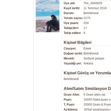
Üye adı:
The_AVANOS
Kayıt tarihi:
11 Temmuz 2018
Durum:
Belirtilmedi
Yorum sayısı:
2275
Üye puanı:
250
Takipçileri:
17
Takip edilen:
9
Kişisel Bilgileri
Cinsiyet:
Erkek
Doğum tarihi:
Belirtilmedi
Meslek:
Serbest çalışan
Yaşadığı yer:
Ankara
Kişisel Görüş ve Yorumla
Belirtilmedi
Alım/Satım Simülasyon 
Gram Altın:
0 Gram altını var
Puan:
10000 Nakit puanı v
T. Puan:
10000 Gram & Puan 
Açıklama:
Al/Sat simülasyonu ü