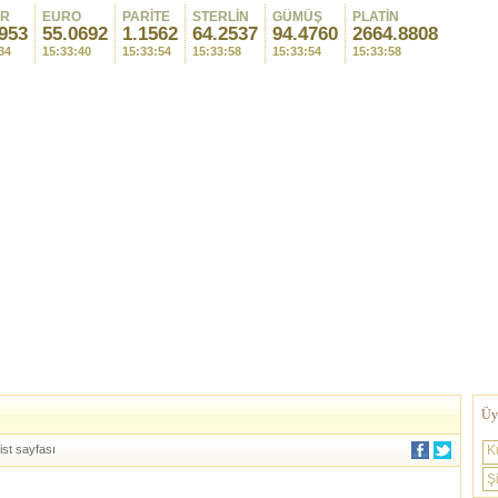
AR
EURO
PARİTE
STERLİN
GÜMÜŞ
PLATİN
953
55.0692
1.1562
64.2537
94.4760
2664.8808
34
15:33:40
15:33:54
15:33:58
15:33:54
15:33:58
Üye
ist sayfası
K
Şi