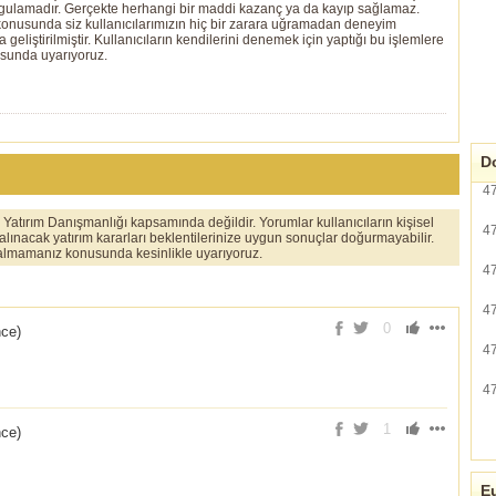
ygulamadır. Gerçekte herhangi bir maddi kazanç ya da kayıp sağlamaz.
ı konusunda siz kullanıcılarımızın hiç bir zarara uğramadan deneyim
eliştirilmiştir. Kullanıcıların kendilerini denemek için yaptığı bu işlemlere
usunda uyarıyoruz.
Do
4
er Yatırım Danışmanlığı kapsamında değildir. Yorumlar kullanıcıların kişisel
4
 alınacak yatırım kararları beklentilerinize uygun sonuçlar doğurmayabilir.
ı almamanız konusunda kesinlikle uyarıyoruz.
4
4
0
nce
)
4
4
1
nce
)
Eu