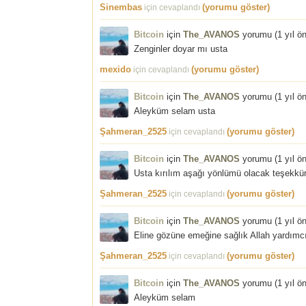
Sinembas
(yorumu göster)
için cevaplandı
Bitcoin
için
The_AVANOS
yorumu (
1 yıl ö
Zenginler doyar mı usta
mexido
(yorumu göster)
için cevaplandı
Bitcoin
için
The_AVANOS
yorumu (
1 yıl ö
Aleyküm selam usta
Şahmeran_2525
(yorumu göster)
için cevaplandı
Bitcoin
için
The_AVANOS
yorumu (
1 yıl ö
Usta kırılım aşağı yönlümü olacak teşekkü
Şahmeran_2525
(yorumu göster)
için cevaplandı
Bitcoin
için
The_AVANOS
yorumu (
1 yıl ö
Eline gözüne emeğine sağlık Allah yardımc
Şahmeran_2525
(yorumu göster)
için cevaplandı
Bitcoin
için
The_AVANOS
yorumu (
1 yıl ö
Aleyküm selam