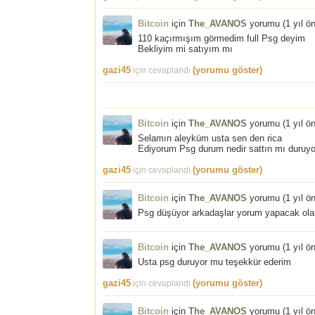
Bitcoin
için
The_AVANOS
yorumu (
1 yıl ö
110 kaçırmışım görmedim full Psg deyim
Bekliyim mi satıyım mı
gazi45
(yorumu göster)
için cevaplandı
Bitcoin
için
The_AVANOS
yorumu (
1 yıl ö
Selamın aleyküm usta sen den rica
Ediyorum Psg durum nedir sattın mı duruyo
gazi45
(yorumu göster)
için cevaplandı
Bitcoin
için
The_AVANOS
yorumu (
1 yıl ö
Psg düşüyor arkadaşlar yorum yapacak olan
Bitcoin
için
The_AVANOS
yorumu (
1 yıl ö
Usta psg duruyor mu teşekkür ederim
gazi45
(yorumu göster)
için cevaplandı
Bitcoin
için
The_AVANOS
yorumu (
1 yıl ö