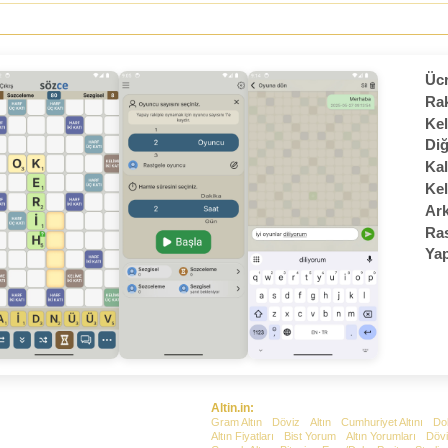
Ücr
Rak
Kel
Diğ
Kal
Kel
Ark
Ras
Yap
Altin.in:
Gram Altın
Döviz
Altın
Cumhuriyet Altını
Do
Altın Fiyatları
Bist Yorum
Altın Yorumları
Dövi