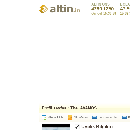
ALTIN ONS
DOL
4269.1250
47.5
Güncel:
15:33:58
15:32:
Profil sayfası: The_AVANOS
Sitene Ekle
Altın Arşivi
Tüm yorumlar
B
Üyelik Bilgileri