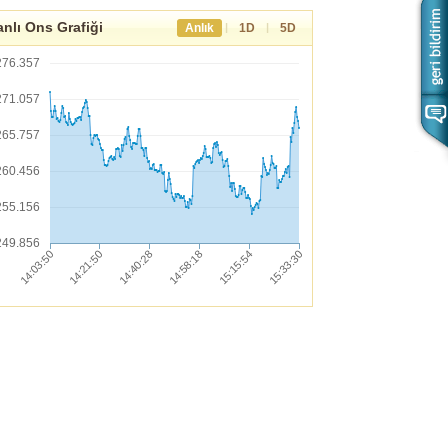
nlı Ons Grafiği
|
|
Anlık
1D
5D
276.357
271.057
265.757
260.456
255.156
249.856