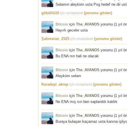
Selamın aleyküm usta Psg hedef ne dir ust
göbüllü10
(yorumu göster)
için cevaplandı
Bitcoin
için
The_AVANOS
yorumu (
1 yıl ö
Hayırlı geceler usta
Şahmeran_2525
(yorumu göster)
için cevaplandı
Bitcoin
için
The_AVANOS
yorumu (
1 yıl ö
Bu ENA nın hali ne olacak
Bitcoin
için
The_AVANOS
yorumu (
1 yıl ö
Aleyküm selam
Karadayi_akrep
(yorumu göster)
için cevaplandı
Bitcoin
için
The_AVANOS
yorumu (
1 yıl ö
Ne ENA mış sın ben saplandık kaldık
Bitcoin
için
The_AVANOS
yorumu (
1 yıl ö
Buraya bulaşan kaçamaz usta kanına işliyo