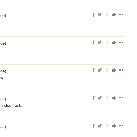
0
nce
)
0
nce
)
0
nce
)
rw
0
nce
)
ın olsun usta
0
nce
)