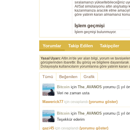
sıralamanızı yükseltebileceğiniz u
Al/Sat simülasyonu altın alış/satış
kazanmanıza aracılık etme amacıyla g
göre yatırım kararı almamanız kon
İşlem geçmişi
İşlem geçmişi bulunmuyor.
Yorumlar
Takip Edilen
Takipçiler
Yasal Uyarı:
Altin.in'de yer alan bilgi, yorum ve tavsiyel
görüşlerinden ibarettir. Bu görüş ve bilgilere dayanılarak
Dolayısıyla kullanıcıların yorumlarına göre yatırım karar
Tümü
Beğenilen
Grafik
Bitcoin
için
The_AVANOS
yorumu (
1 yıl ö
Veri ne zaman usta
Mawerick77
(yorumu göster)
için cevaplandı
Bitcoin
için
The_AVANOS
yorumu (
1 yıl ö
Teşekkür ederim
gazi45
(yorumu göster)
için cevaplandı