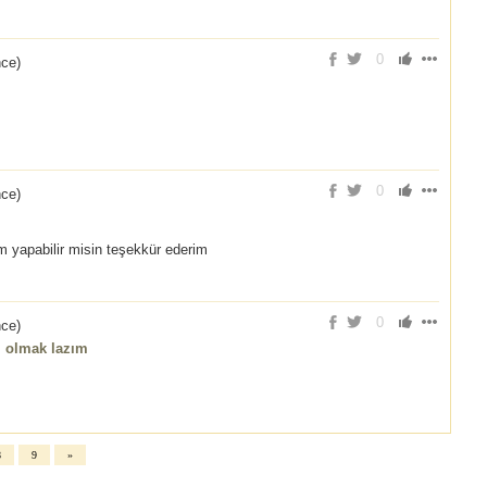
0
nce
)
0
nce
)
 yapabilir misin teşekkür ederim
0
nce
)
li olmak lazım
8
9
»