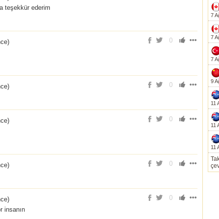
a teşekkür ederim
7 A
7 A
0
nce
)
7 A
9 A
0
nce
)
11 
0
nce
)
11 
11 
Tak
0
nce
)
çev
0
nce
)
r insanın