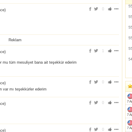
5
0
nce
)
5
5
5
Reklam
5
1
nce
)
5
r mu tüm mesuliyet bana ait teşekkür ederim
0
nce
)
 var mı teşekkürler ederim
7 A
0
nce
)
7 A
7 A
0
nce
)