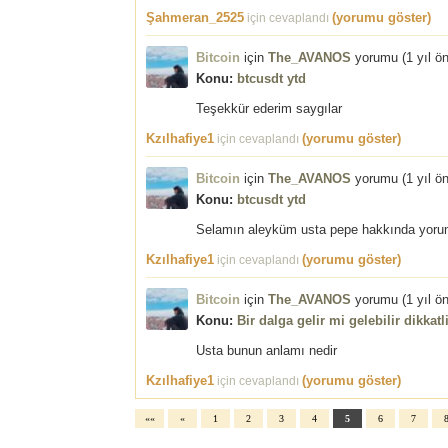
Şahmeran_2525
(yorumu göster)
için cevaplandı
Bitcoin
için
The_AVANOS
yorumu (
1 yıl ö
Konu:
btcusdt ytd
Teşekkür ederim saygılar
Kzılhafiye1
(yorumu göster)
için cevaplandı
Bitcoin
için
The_AVANOS
yorumu (
1 yıl ö
Konu:
btcusdt ytd
Selamın aleyküm usta pepe hakkında yorum
Kzılhafiye1
(yorumu göster)
için cevaplandı
Bitcoin
için
The_AVANOS
yorumu (
1 yıl ö
Konu:
Bir dalga gelir mi gelebilir dikkat
Usta bunun anlamı nedir
Kzılhafiye1
(yorumu göster)
için cevaplandı
««
«
1
2
3
4
5
6
7