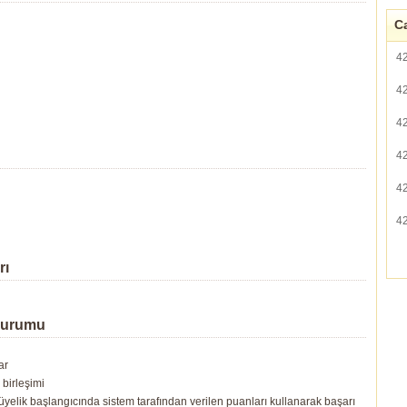
Ca
4
4
4
4
4
4
rı
Durumu
ar
birleşimi
yelik başlangıcında sistem tarafından verilen puanları kullanarak başarı