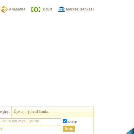
Anasayfa
Döviz
Merkez Bankası
 girişi
Üye ol
Şifremi hatırlat
ullanıcı adı veya E-posta
Açık tut
fre