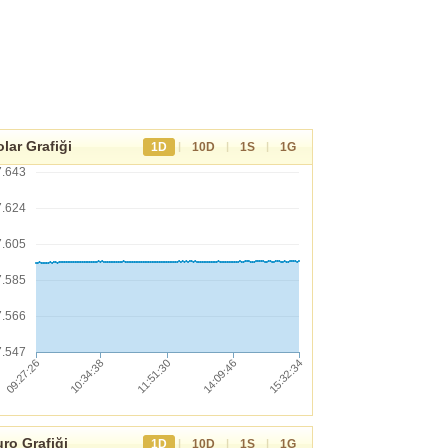
lar Grafiği
|
|
|
1D
10D
1S
1G
7.643
7.624
7.605
7.585
7.566
7.547
ro Grafiği
|
|
|
1D
10D
1S
1G