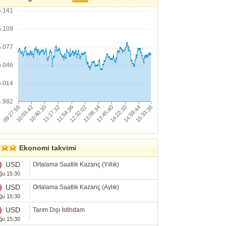
5.141
5.109
5.077
5.046
5.014
4.982
Ekonomi takvimi
USD
Ortalama Saatlik Kazanç (Yıllık)
ğu 15:30
USD
Ortalama Saatlik Kazanç (Aylık)
ğu 15:30
USD
Tarım Dışı İstihdam
ğu 15:30