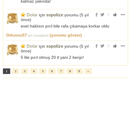
kalmaz yakında!
Dolar
sspolize
için
yorumu (
5 yıl
0
önce
)
evet haklısın pırıl bile rafa çıkamaya korkar oldu
Oduncu57
(yorumu göster)
için cevaplandı
Dolar
sspolize
için
yorumu (
5 yıl
0
önce
)
5 lite pırıl olmuş 20 tl yani 2 benjo!
1
2
3
4
5
6
7
8
9
»