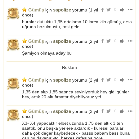
Gümüş
sspolize
için
yorumu (
1 yıl
0
önce
)
buralar dutluktu 1,35 ortalama 10 larca kilo gümüş, arsa
uğruna bozulmuştu, rast gele...
Gümüş
sspolize
için
yorumu (
2 yıl
0
önce
)
Şamiyon olmaya aday bu
Reklam
Gümüş
sspolize
için
yorumu (
2 yıl
0
önce
)
1,35 den alıp 1,85 satınca seviniyorduk hey gidi günler
hey, artık 20 altı fırsattır diyebiliyoruz ytd...
Gümüş
sspolize
için
yorumu (
3 yıl
0
önce
)
X3- X4 yapacaktır elbet uzunda 1,75 den altık 3 ten
saattık, onu başka yerlere aktardık - küresel paralar
daha çok değer kaybedecek - basss babam bass buna
can mı dayanır ytd. herkes kafasına göre...