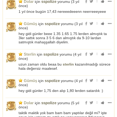
Dolar
sspolize
için
yorumu (
3 yıl
0
önce
)
1 yıl önce bugün 17,43 nereeedeeenn neerreeeyeee
Gümüş
sspolize
için
yorumu (
3 yıl
0
önce
)
hey gidi günler beee 1.35 1.65 1.75 lerden almıştık ta
3ler sattık sonra 3 5 6 dan almıştık da 9-10 lardan
satmıştık mahaşşallah diyelim.
Sterlin
sspolize
için
yorumu (
4 yıl
0
önce
)
uzun zaman oldu beaa bu
sterlin
kazanılmadığı sürece
hala değersiz maalesef.
Gümüş
sspolize
için
yorumu (
4 yıl
0
önce
)
hey gidi günler 1,75 den alıp 1,80 lerden satardık :)
Dolar
sspolize
için
yorumu (
5 yıl
0
önce
)
taktik maktik yok bam bam bam yaptılar değil mi? işte