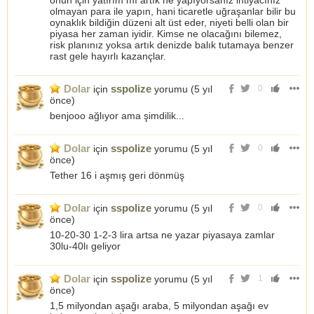
onun için yatırım mı artık ne yapıyorsanız ihtiyacınız
olmayan para ile yapın, hani ticaretle uğraşanlar bilir bu
oynaklık bildiğin düzeni alt üst eder, niyeti belli olan bir
piyasa her zaman iyidir. Kimse ne olacağını bilemez,
risk planınız yoksa artık denizde balık tutamaya benzer
rast gele hayırlı kazançlar.
Dolar
sspolize
için
yorumu (
5 yıl
0
önce
)
benjooo ağlıyor ama şimdilik...
Dolar
sspolize
için
yorumu (
5 yıl
0
önce
)
Tether 16 i aşmış geri dönmüş
Dolar
sspolize
için
yorumu (
5 yıl
0
önce
)
10-20-30 1-2-3 lira artsa ne yazar piyasaya zamlar
30lu-40lı geliyor
Dolar
sspolize
için
yorumu (
5 yıl
1
önce
)
1,5 milyondan aşağı araba, 5 milyondan aşağı ev