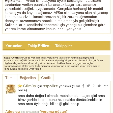
Açıklama:
Al/Sat simülasyonu üyelik başlangıcında sistem
tarafından verilen puanları kullanarak başarı sıralamanızı
yükseltebileceğiniz uygulamadır. Gerçekte herhangi bir maddi
kazanç ya da kayıp sağlamaz. Al/Sat simülasyonu altın alış/satışı
konusunda siz kullanıcılarımızın hiç bir zarara uğramadan
deneyim kazanmanıza aracılık etme amacıyla geliştirilmiştir.
Kullanıcıların kendilerini denemek için yaptığı bu işlemlere göre
yatırım kararı almamanız konusunda uyarıyoruz.
Yorumlar
Takip Edilen
Takipçiler
Yasal Uyarı:
Altin.in'de yer alan bilgi, yorum ve tavsiyeler Yatırım Danışmanlığı
kapsamında değildir. Yorumlar kullanıcıların kişisel görüşlerinden ibarettir. Bu görüş ve
bilgilere dayanılarak alınacak yatırım kararları beklentilerinize uygun sonuçlar
doğurmayabilir. Dolayısıyla kullanıcıların yorumlarına göre yatırım kararı almamanız
konusunda kesinlikle uyarıyoruz.
Tümü
Beğenilen
Grafik
Gümüş
sspolize
için
yorumu (
1 yıl
0
önce
)
arsa daha değerli olmadı, metaller aldı başını gitti arsa
biraz geride kaldı - bunu hızlı nakite dönüştürebilirsin
ama arsa öyle değil bilindiği gibi, nasip...
Adgercu
(yorumu göster)
için cevaplandı