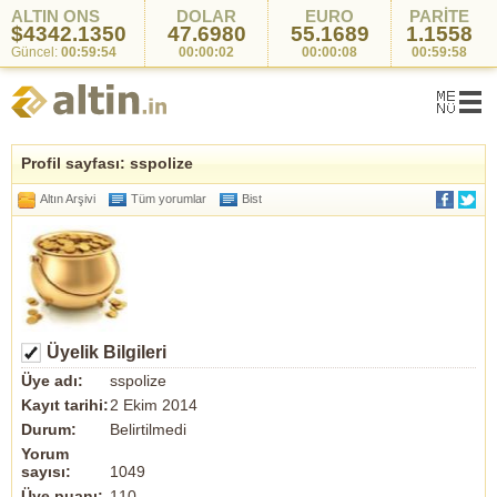
ALTIN ONS
DOLAR
EURO
PARİTE
$4342.1350
47.6980
55.1689
1.1558
Güncel:
00:59:54
00:00:02
00:00:08
00:59:58
Profil sayfası: sspolize
Altın Arşivi
Tüm yorumlar
Bist
Üyelik Bilgileri
Üye adı:
sspolize
Kayıt tarihi:
2 Ekim 2014
Durum:
Belirtilmedi
Yorum
sayısı:
1049
Üye puanı:
110