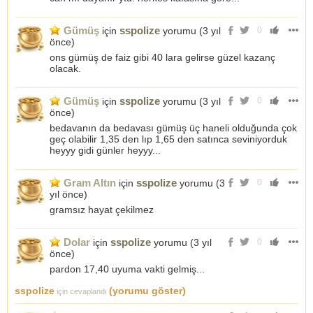
Gümüş
sspolize
için
yorumu (
3 yıl
0
önce
)
ons gümüş de faiz gibi 40 lara gelirse güzel kazanç
olacak.
Gümüş
sspolize
için
yorumu (
3 yıl
0
önce
)
bedavanın da bedavası gümüş üç haneli olduğunda çok
geç olabilir 1,35 den lıp 1,65 den satınca seviniyorduk
heyyy gidi günler heyyy...
Gram Altın
sspolize
için
yorumu (
3
0
yıl önce
)
gramsız hayat çekilmez
Dolar
sspolize
için
yorumu (
3 yıl
0
önce
)
pardon 17,40 uyuma vakti gelmiş...
sspolize
(yorumu göster)
için cevaplandı