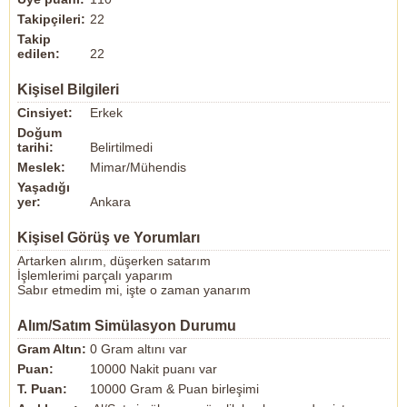
Takipçileri:
22
Takip
edilen:
22
Kişisel Bilgileri
Cinsiyet:
Erkek
Doğum
tarihi:
Belirtilmedi
Meslek:
Mimar/Mühendis
Yaşadığı
yer:
Ankara
Kişisel Görüş ve Yorumları
Artarken alırım, düşerken satarım
İşlemlerimi parçalı yaparım
Sabır etmedim mi, işte o zaman yanarım
Alım/Satım Simülasyon Durumu
Gram Altın:
0 Gram altını var
Puan:
10000 Nakit puanı var
T. Puan:
10000 Gram & Puan birleşimi