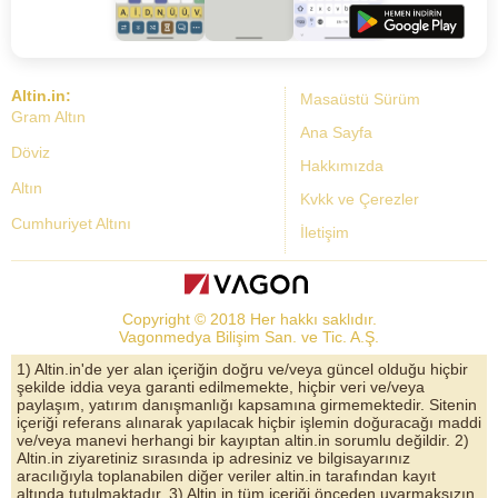
Altin.in:
Masaüstü Sürüm
Gram Altın
Ana Sayfa
Döviz
Hakkımızda
Altın
Kvkk ve Çerezler
Cumhuriyet Altını
İletişim
Dolar Kuru
Altın Fiyatları
Copyright © 2018 Her hakkı saklıdır.
Bist Yorum
Vagonmedya Bilişim San. ve Tic. A.Ş.
Altın Yorumları
1) Altin.in'de yer alan içeriğin doğru ve/veya güncel olduğu hiçbir
şekilde iddia veya garanti edilmemekte, hiçbir veri ve/veya
Döviz Kurları
paylaşım, yatırım danışmanlığı kapsamına girmemektedir. Sitenin
içeriği referans alınarak yapılacak hiçbir işlemin doğuracağı maddi
Çeyrek Altın
ve/veya manevi herhangi bir kayıptan altin.in sorumlu değildir. 2)
Altin.in ziyaretiniz sırasında ip adresiniz ve bilgisayarınız
Bitcoin
aracılığıyla toplanabilen diğer veriler altin.in tarafından kayıt
altında tutulmaktadır. 3) Altin.in tüm içeriği önceden uyarmaksızın