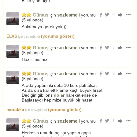
Bitko yine uçtu
Gümüş
sozlesmeli
için
yorumu
0
(
5 yıl önce
)
Anlatmaya gerek yok:))
ELVS
(yorumu göster)
için cevaplandı
Gümüş
sozlesmeli
için
yorumu
0
(
5 yıl önce
)
Hazır mısınız
Gümüş
sozlesmeli
için
yorumu
0
(
5 yıl önce
)
Arada yaptım iki defa 10 kuruşluk alsat
Az da olsa kâr ettik ama kaçtı büyük fırsat
Dediğin gibi ons
dolar
hareketlense de
Başlasaydı hepimize büyük bir hasat
morakka
(yorumu göster)
için cevaplandı
Gümüş
sozlesmeli
için
yorumu
1
(
5 yıl önce
)
Herkesin umudu açılışı yapsın gaplı