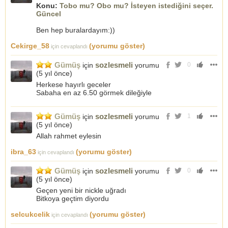
Konu:
Tobo mu? Obo mu? İsteyen istediğini seçer.
Güncel
Ben hep buralardayım:))
Cekirge_58
(yorumu göster)
için cevaplandı
Gümüş
sozlesmeli
için
yorumu
0
(
5 yıl önce
)
Herkese hayırlı geceler
Sabaha en az 6.50 görmek dileğiyle
Gümüş
sozlesmeli
için
yorumu
1
(
5 yıl önce
)
Allah rahmet eylesin
ibra_63
(yorumu göster)
için cevaplandı
Gümüş
sozlesmeli
için
yorumu
0
(
5 yıl önce
)
Geçen yeni bir nickle uğradı
Bitkoya geçtim diyordu
selcukcelik
(yorumu göster)
için cevaplandı