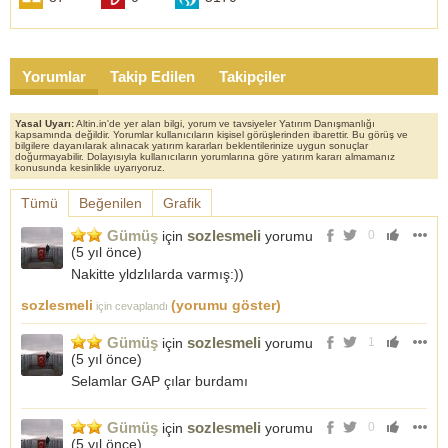
Satış
21
463,82
9740,15
9 Eyl 20 18:44
Alış
21
462,48
9712,11
4 Eyl 20 23:44
Satış
25
396,54
9913,52
17 Tem 20 23:39
Alış
25
395,99
9899,84
16 Tem 20 22:54
Yorumlar
Takip Edilen
Takipçiler
Satış
25
390,51
9762,83
6 Tem 20 15:47
Alış
25
389,57
9739,27
2 Tem 20 16:29
Yasal Uyarı:
Altin.in'de yer alan bilgi, yorum ve tavsiyeler Yatırım Danışmanlığı
Satış
26
380,78
9900,37
21 Haz 20 00:56
kapsamında değildir. Yorumlar kullanıcıların kişisel görüşlerinden ibarettir. Bu görüş ve
bilgilere dayanılarak alınacak yatırım kararları beklentilerinize uygun sonuçlar
Alış
26
380,53
9893,82
19 May 20 19:18
doğurmayabilir. Dolayısıyla kullanıcıların yorumlarına göre yatırım kararı almamanız
konusunda kesinlikle uyarıyoruz.
Satış
26
380,2
9885,26
19 May 20 02:31
Alış
26
383,35
9967,14
19 May 20 02:05
Tümü
Beğenilen
Grafik
Gümüş
sozlesmeli
için
yorumu
0
(
5 yıl önce
)
Nakitte yldzlılarda varmış:))
sozlesmeli
(yorumu göster)
için cevaplandı
Gümüş
sozlesmeli
için
yorumu
1
(
5 yıl önce
)
Selamlar GAP çılar burdamı
Gümüş
sozlesmeli
için
yorumu
0
(
5 yıl önce
)