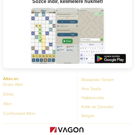
Sözce indir, kelimelere hükmet!
Altin.in:
Masaüstü Sürüm
Gram Altın
Ana Sayfa
Döviz
Hakkımızda
Altın
Kvkk ve Çerezler
Cumhuriyet Altını
İletişim
Dolar Kuru
Altın Fiyatları