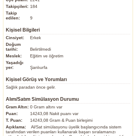
Takipçileri:
184
Takip
edilen:
9
Kişisel Bilgileri
Cinsiyet:
Erkek
Doğum
tarihi:
Belirtilmedi
Meslek:
Eğitim ve öğretim
Yaşadığı
yer:
Şanlıurfa
Kişisel Görüş ve Yorumları
Sağlık paradan önce gelir.
Alım/Satım Simülasyon Durumu
Gram Altın:
0 Gram altını var
Puan:
14243,08 Nakit puanı var
T. Puan:
14243,08 Gram & Puan birleşimi
Açıklama:
Al/Sat simülasyonu üyelik başlangıcında sistem
tarafından verilen puanları kullanarak başarı sıralamanızı