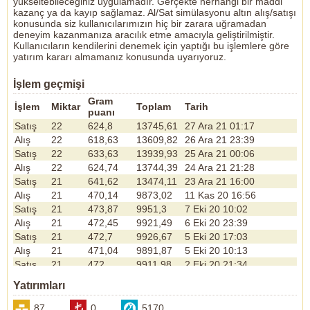
yükseltebileceğiniz uygulamadır. Gerçekte herhangi bir maddi
kazanç ya da kayıp sağlamaz. Al/Sat simülasyonu altın alış/satışı
konusunda siz kullanıcılarımızın hiç bir zarara uğramadan
deneyim kazanmanıza aracılık etme amacıyla geliştirilmiştir.
Kullanıcıların kendilerini denemek için yaptığı bu işlemlere göre
yatırım kararı almamanız konusunda uyarıyoruz.
İşlem geçmişi
Gram
İşlem
Miktar
Toplam
Tarih
puanı
Satış
22
624,8
13745,61
27 Ara 21 01:17
Alış
22
618,63
13609,82
26 Ara 21 23:39
Satış
22
633,63
13939,93
25 Ara 21 00:06
Alış
22
624,74
13744,39
24 Ara 21 21:28
Satış
21
641,62
13474,11
23 Ara 21 16:00
Alış
21
470,14
9873,02
11 Kas 20 16:56
Satış
21
473,87
9951,3
7 Eki 20 10:02
Alış
21
472,45
9921,49
6 Eki 20 23:39
Satış
21
472,7
9926,67
5 Eki 20 17:03
Alış
21
471,04
9891,87
5 Eki 20 10:13
Satış
21
472
9911,98
2 Eki 20 21:34
Alış
21
469,43
9857,95
30 Eyl 20 22:20
Yatırımları
Satış
21
469,49
9859,27
29 Eyl 20 16:57
Alış
21
459,87
9657,2
25 Eyl 20 21:18
87
0
5170