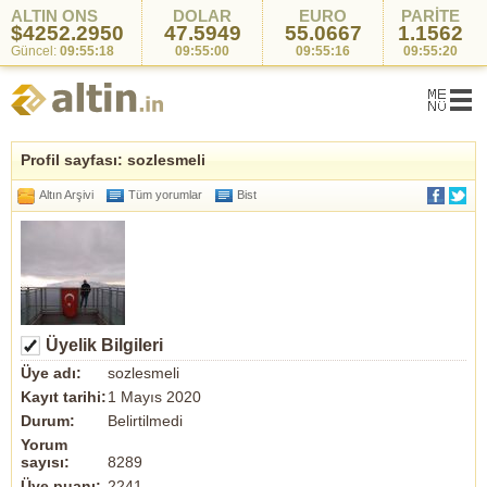
ALTIN ONS
DOLAR
EURO
PARİTE
$4252.2950
47.5949
55.0667
1.1562
Güncel:
09:55:18
09:55:00
09:55:16
09:55:20
Profil sayfası: sozlesmeli
Altın Arşivi
Tüm yorumlar
Bist
Üyelik Bilgileri
Üye adı:
sozlesmeli
Kayıt tarihi:
1 Mayıs 2020
Durum:
Belirtilmedi
Yorum
sayısı:
8289
Üye puanı:
2241