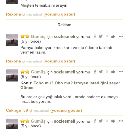
Müşteri temsilcisini arayın
Rexona
(yorumu göster)
için cevaplandı
Reklam
Gümüş
sozlesmeli
için
yorumu
0
(
5 yıl önce
)
Paraya bakmıyor, kredi kartı ve oto ödeme talimatı
vermen lazım.
Rexona
(yorumu göster)
için cevaplandı
Gümüş
sozlesmeli
için
yorumu
0
(
5 yıl önce
)
Konu:
Tobo mu? Obo mu? İsteyen istediğini seçer.
Güncel
Bu aralar çok yoğunluk vardı, arada sadece okumaya
fırsat buluyorum.
Cekirge_58
(yorumu göster)
için cevaplandı
Gümüş
sozlesmeli
için
yorumu
0
(
5 yıl önce
)