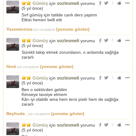
Gümüş
sozlesmeli
için
yorumu
1
(
5 yıl önce
)
Sırf gümüş için tatilde canlı ders yaptım
Etkisi hemen belli etti
Yaseminnisa
(yorumu göster)
için cevaplandı
Gümüş
sozlesmeli
için
yorumu
0
(
5 yıl önce
)
Sürekli takip etmek zorundasın, o anlamda sağlığa
zararlı
förrü
(yorumu göster)
için cevaplandı
Gümüş
sozlesmeli
için
yorumu
1
(
5 yıl önce
)
Ben o sektörden geldim
Kimseye tavsiye etmem
Kârı iyi olabilir ama hem tersi pistir hem de sağlığa
zararlı
Beyhude_
(yorumu göster)
için cevaplandı
Gümüş
sozlesmeli
için
yorumu
0
(
5 yıl önce
)