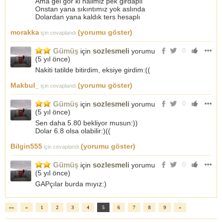
Ama gel gör ki halimiz pek girdaplı
Onstan yana sıkıntımız yok aslında
Dolardan yana kaldık ters hesaplı
morakka
(yorumu göster)
için cevaplandı
Gümüş
sozlesmeli
için
yorumu
0
(
5 yıl önce
)
Nakiti tatilde bitirdim, eksiye girdim:((
Makbul_
(yorumu göster)
için cevaplandı
Gümüş
sozlesmeli
için
yorumu
0
(
5 yıl önce
)
Sen daha 5.80 bekliyor musun:))
Dolar 6.8 olsa olabilir:)((
Bilgin555
(yorumu göster)
için cevaplandı
Gümüş
sozlesmeli
için
yorumu
0
(
5 yıl önce
)
GAPçılar burda mıyız:)
««
«
1
2
3
4
5
6
7
8
9
»