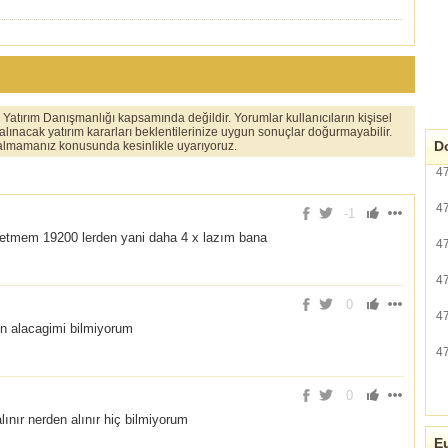
er Yatırım Danışmanlığı kapsamında değildir. Yorumlar kullanıcıların kişisel
 alınacak yatırım kararları beklentilerinize uygun sonuçlar doğurmayabilir.
Do
ı almamanız konusunda kesinlikle uyarıyoruz.
4
4
-1
s etmem 19200 lerden yani daha 4 x lazım bana
4
4
0
4
en alacagimi bilmiyorum
4
0
ınır nerden alınır hiç bilmiyorum
Eu