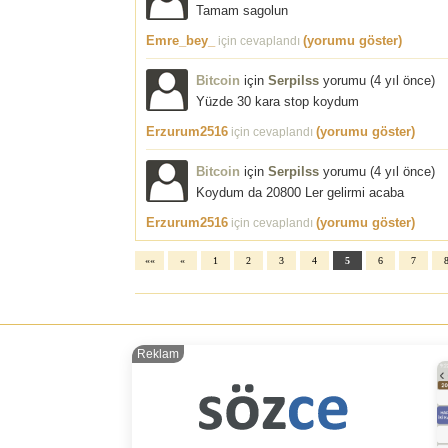
Tamam sagolun
Emre_bey_
(yorumu göster)
için cevaplandı
Bitcoin
için
Serpilss
yorumu (
4 yıl önce
)
Yüzde 30 kara stop koydum
Erzurum2516
(yorumu göster)
için cevaplandı
Bitcoin
için
Serpilss
yorumu (
4 yıl önce
)
Koydum da 20800 Ler gelirmi acaba
Erzurum2516
(yorumu göster)
için cevaplandı
««
«
1
2
3
4
5
6
7
Reklam