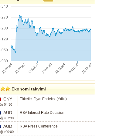
5.340
5.270
5.200
5.129
5.059
4.989
Ekonomi takvimi
CNY
Tüketici Fiyat Endeksi (Yıllık)
ğu 04:30
AUD
RBA Interest Rate Decision
Ağu 07:30
AUD
RBA Press Conference
Ağu 00:00