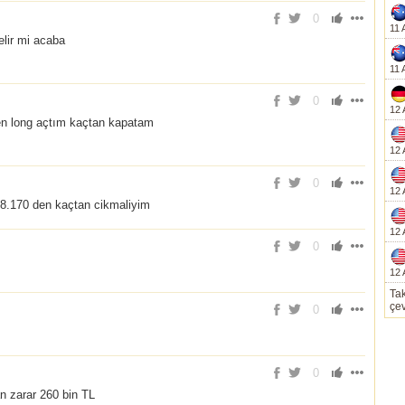
0
11 
lir mi acaba
11 
0
12 
den long açtım kaçtan kapatam
12 
0
12 
 18.170 den kaçtan cikmaliyim
12 
0
12 
Tak
çev
0
0
n zarar 260 bin TL