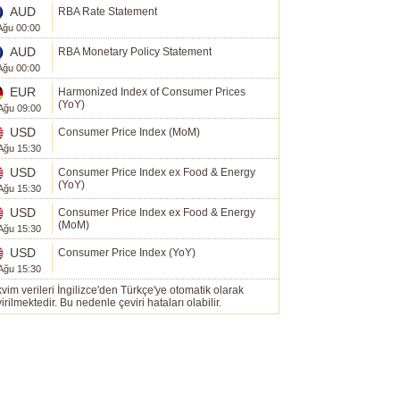
AUD
RBA Rate Statement
Ağu 00:00
AUD
RBA Monetary Policy Statement
Ağu 00:00
EUR
Harmonized Index of Consumer Prices
(YoY)
Ağu 09:00
USD
Consumer Price Index (MoM)
Ağu 15:30
USD
Consumer Price Index ex Food & Energy
(YoY)
Ağu 15:30
USD
Consumer Price Index ex Food & Energy
(MoM)
Ağu 15:30
USD
Consumer Price Index (YoY)
Ağu 15:30
vim verileri İngilizce'den Türkçe'ye otomatik olarak
irilmektedir. Bu nedenle çeviri hataları olabilir.