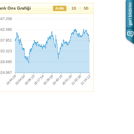
nlı Ons Grafiği
|
|
Anlık
1D
5D
347.208
342.580
337.951
333.323
328.695
324.067