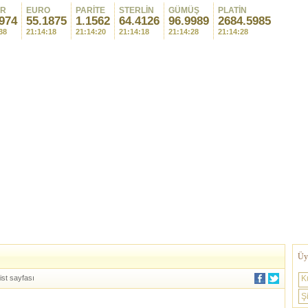
AR
EURO
PARİTE
STERLİN
GÜMÜŞ
PLATİN
974
55.1875
1.1562
64.4126
96.9989
2684.5985
38
21:14:18
21:14:20
21:14:18
21:14:28
21:14:28
Üye
ist sayfası
K
Şi