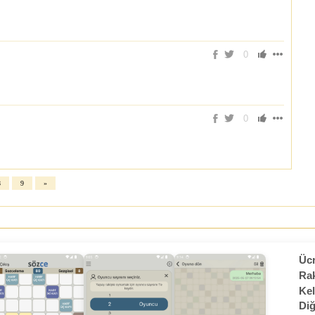
0
0
8
9
»
Ücr
Rak
Kel
Diğ