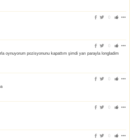
0
0
la oynuyorum pozisyonunu kapattım şimdi yarı parayla longladim
0
ba
0
0