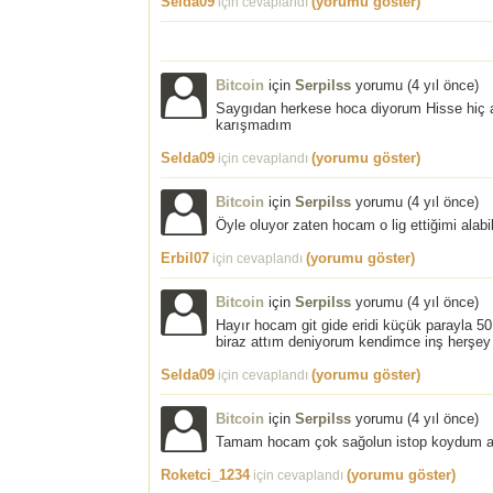
Selda09
(yorumu göster)
için cevaplandı
Bitcoin
için
Serpilss
yorumu (
4 yıl önce
)
Saygıdan herkese hoca diyorum Hisse hiç a
karışmadım
Selda09
(yorumu göster)
için cevaplandı
Bitcoin
için
Serpilss
yorumu (
4 yıl önce
)
Öyle oluyor zaten hocam o lig ettiğimi al
Erbil07
(yorumu göster)
için cevaplandı
Bitcoin
için
Serpilss
yorumu (
4 yıl önce
)
Hayır hocam git gide eridi küçük parayla 5
biraz attım deniyorum kendimce inş herşey
Selda09
(yorumu göster)
için cevaplandı
Bitcoin
için
Serpilss
yorumu (
4 yıl önce
)
Tamam hocam çok sağolun istop koydum a
Roketci_1234
(yorumu göster)
için cevaplandı