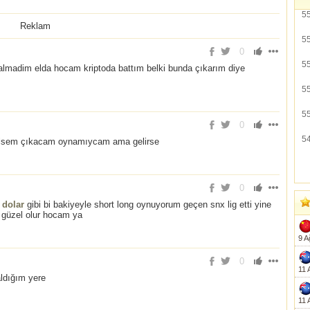
5
Reklam
5
0
5
lmadim elda hocam kriptoda battım belki bunda çıkarım diye
5
5
0
5
abilsem çıkacam oynamıycam ama gelirse
0
0
dolar
gibi bi bakiyeyle short long oynuyorum geçen snx lig etti yine
 güzel olur hocam ya
9 A
0
11 
ldığım yere
11 