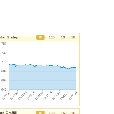
lar Grafiği
|
|
|
1D
10D
1S
1G
7.753
7.732
7.710
7.689
7.667
7.646
ro Grafiği
|
|
|
1D
10D
1S
1G