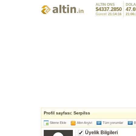
ALTIN ONS
DOL
$4337.2850
47.6
Güncel:
21:14:16
21:06:
Profil sayfası: Serpilss
Sitene Ekle
Altın Arşivi
Tüm yorumlar
B
Üyelik Bilgileri