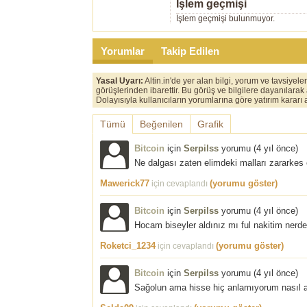
İşlem geçmişi
İşlem geçmişi bulunmuyor.
Yorumlar
Takip Edilen
Yasal Uyarı:
Altin.in'de yer alan bilgi, yorum ve tavsiyel
görüşlerinden ibarettir. Bu görüş ve bilgilere dayanılarak
Dolayısıyla kullanıcıların yorumlarına göre yatırım karar
Tümü
Beğenilen
Grafik
Bitcoin
için
Serpilss
yorumu (
4 yıl önce
)
Ne dalgası zaten elimdeki malları zararke
Mawerick77
(yorumu göster)
için cevaplandı
Bitcoin
için
Serpilss
yorumu (
4 yıl önce
)
Hocam biseyler aldınız mı ful nakitim nerd
Roketci_1234
(yorumu göster)
için cevaplandı
Bitcoin
için
Serpilss
yorumu (
4 yıl önce
)
Sağolun ama hisse hiç anlamıyorum nasıl al