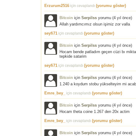
Erzurum2516
(yorumu göster)
için cevaplandı
Bitcoin
için
Serpilss
yorumu (
4 yıl önce
)
Allah yardımcımız olsun işimiz zor valla
seyfi71
(yorumu göster)
için cevaplandı
Bitcoin
için
Serpilss
yorumu (
4 yıl önce
)
Hocam bende patladım geçen cüzi bı miktar
tepkide satarim
seyfi71
(yorumu göster)
için cevaplandı
Bitcoin
için
Serpilss
yorumu (
4 yıl önce
)
1.240 a koydum stobu yükselteyim mi aca
Emre_bey_
(yorumu göster)
için cevaplandı
Bitcoin
için
Serpilss
yorumu (
4 yıl önce
)
Hocam theta coine 1.267 den 20x actim
Emre_bey_
(yorumu göster)
için cevaplandı
Bitcoin
için
Serpilss
yorumu (
4 yıl önce
)