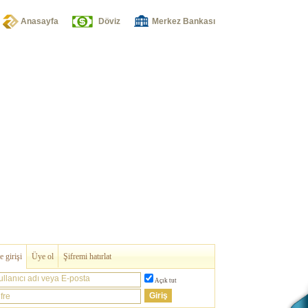
Anasayfa
Döviz
Merkez Bankası
 girişi
Üye ol
Şifremi hatırlat
ullanıcı adı veya E-posta
Açık tut
fre