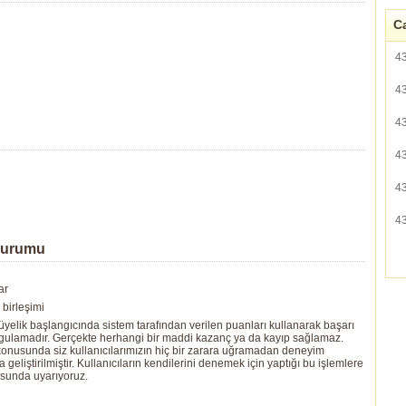
Ca
4
4
4
4
4
4
Durumu
ar
birleşimi
yelik başlangıcında sistem tarafından verilen puanları kullanarak başarı
ygulamadır. Gerçekte herhangi bir maddi kazanç ya da kayıp sağlamaz.
ı konusunda siz kullanıcılarımızın hiç bir zarara uğramadan deneyim
eliştirilmiştir. Kullanıcıların kendilerini denemek için yaptığı bu işlemlere
usunda uyarıyoruz.