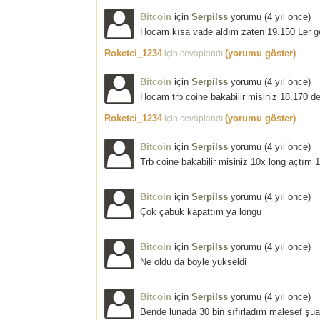
Bitcoin
için
Serpilss
yorumu (
4 yıl önce
)
Hocam kısa vade aldım zaten 19.150 Ler ge
Roketci_1234
(yorumu göster)
için cevaplandı
Bitcoin
için
Serpilss
yorumu (
4 yıl önce
)
Hocam trb coine bakabilir misiniz 18.170 
Roketci_1234
(yorumu göster)
için cevaplandı
Bitcoin
için
Serpilss
yorumu (
4 yıl önce
)
Trb coine bakabilir misiniz 10x long açtım
Bitcoin
için
Serpilss
yorumu (
4 yıl önce
)
Çok çabuk kapattım ya longu
Bitcoin
için
Serpilss
yorumu (
4 yıl önce
)
Ne oldu da böyle yukseldi
Bitcoin
için
Serpilss
yorumu (
4 yıl önce
)
Bende lunada 30 bin sıfırladım malesef şua