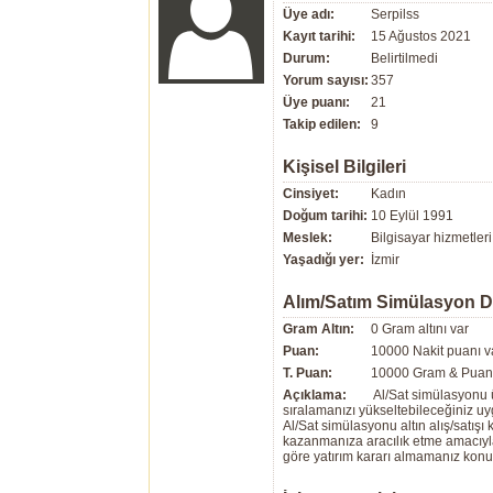
Üye adı:
Serpilss
Kayıt tarihi:
15 Ağustos 2021
Durum:
Belirtilmedi
Yorum sayısı:
357
Üye puanı:
21
Takip edilen:
9
Kişisel Bilgileri
Cinsiyet:
Kadın
Doğum tarihi:
10 Eylül 1991
Meslek:
Bilgisayar hizmetleri
Yaşadığı yer:
İzmir
Alım/Satım Simülasyon 
Gram Altın:
0 Gram altını var
Puan:
10000 Nakit puanı v
T. Puan:
10000 Gram & Puan 
Açıklama:
Al/Sat simülasyonu ü
sıralamanızı yükseltebileceğiniz u
Al/Sat simülasyonu altın alış/satış
kazanmanıza aracılık etme amacıyla g
göre yatırım kararı almamanız kon