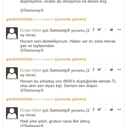
düşmeyince, vicdan da olmayınca ne desen boş.
@SamurayX
garibinbiriişte
(yorumu göster)
için cevaplandı
0
Gram Altın
SamurayX
için
yorumu (
2
ay önce
)
Hocam seni destekliyorum. Haber var mı zeka merak,
şair ve tayfasından.
@SamurayX
garibinbiriişte
(yorumu göster)
için cevaplandı
0
Gram Altın
SamurayX
için
yorumu (
2
ay önce
)
Hocam bu arkadaş ons 4800'e düştüğünde elimde TL
olsa alım yeri diyen kişi. Gerisini sen düşün.
@SamurayX
garibinbiriişte
(yorumu göster)
için cevaplandı
0
Gram Altın
SamurayX
için
yorumu (
2
ay önce
)
Hadi yine iyisin, grubun sana like atmış.
@SamurayX