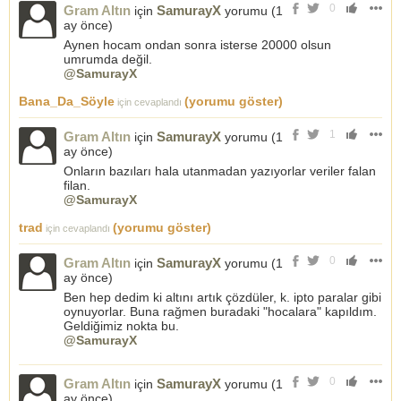
0
Gram Altın
SamurayX
için
yorumu (
1
ay önce
)
Aynen hocam ondan sonra isterse 20000 olsun
umrumda değil.
@SamurayX
Bana_Da_Söyle
(yorumu göster)
için cevaplandı
1
Gram Altın
SamurayX
için
yorumu (
1
ay önce
)
Onların bazıları hala utanmadan yazıyorlar veriler falan
filan.
@SamurayX
trad
(yorumu göster)
için cevaplandı
0
Gram Altın
SamurayX
için
yorumu (
1
ay önce
)
Ben hep dedim ki altını artık çözdüler, k. ipto paralar gibi
oynuyorlar. Buna rağmen buradaki "hocalara" kapıldım.
Geldiğimiz nokta bu.
@SamurayX
0
Gram Altın
SamurayX
için
yorumu (
1
ay önce
)