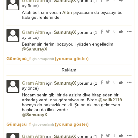
Gram Altın
SamurayX
için
yorumu (
1
ay önce
)
Allah bel. sını versin
Altın
piyasasını da piyasayı bu
hale getirenlerin de.
0
Gram Altın
SamurayX
için
yorumu (
1
ay önce
)
Bashar sinirlerimi bozuyor, i yüzden engelledim.
@SamurayX
Gümüşcü_f
(yorumu göster)
için cevaplandı
Reklam
0
Gram Altın
SamurayX
için
yorumu (
1
ay önce
)
Hocam senin gibi bir de azizim diye hitap eden bir
arkadaş vardı onu göremiyorum. Birde
@celik2119
hocaya da haksızlık edildi. Şu an aklıma gelmeyen
başkaları da illaki vardır.
@SamurayX
Gümüşcü_f
(yorumu göster)
için cevaplandı
1
Gram Altın
SamurayX
için
yorumu (
1