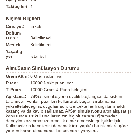
Takipçileri:
4
Kişisel Bilgileri
Cinsiyet:
Erkek
Doğum
tarihi:
Belirtilmedi
Meslek:
Belirtilmedi
Yaşadığı
yer:
İstanbul
Alım/Satım Simülasyon Durumu
Gram Altın:
0 Gram altını var
Puan:
10000 Nakit puanı var
T. Puan:
10000 Gram & Puan birleşimi
Açıklama:
Al/Sat simülasyonu üyelik başlangıcında sistem
tarafından verilen puanları kullanarak başarı sıralamanızı
yükseltebileceğiniz uygulamadır. Gerçekte herhangi bir maddi
kazanç ya da kayıp sağlamaz. Al/Sat simülasyonu altın alış/satışı
konusunda siz kullanıcılarımızın hiç bir zarara uğramadan
deneyim kazanmanıza aracılık etme amacıyla geliştirilmiştir.
Kullanıcıların kendilerini denemek için yaptığı bu işlemlere göre
yatırım kararı almamanız konusunda uyarıyoruz.