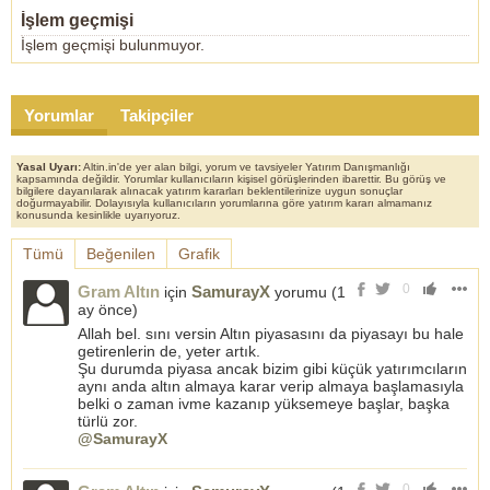
İşlem geçmişi
İşlem geçmişi bulunmuyor.
Yorumlar
Takipçiler
Yasal Uyarı:
Altin.in'de yer alan bilgi, yorum ve tavsiyeler Yatırım Danışmanlığı
kapsamında değildir. Yorumlar kullanıcıların kişisel görüşlerinden ibarettir. Bu görüş ve
bilgilere dayanılarak alınacak yatırım kararları beklentilerinize uygun sonuçlar
doğurmayabilir. Dolayısıyla kullanıcıların yorumlarına göre yatırım kararı almamanız
konusunda kesinlikle uyarıyoruz.
Tümü
Beğenilen
Grafik
0
Gram Altın
SamurayX
için
yorumu (
1
ay önce
)
Allah bel. sını versin Altın piyasasını da piyasayı bu hale
getirenlerin de, yeter artık.
Şu durumda piyasa ancak bizim gibi küçük yatırımcıların
aynı anda altın almaya karar verip almaya başlamasıyla
belki o zaman ivme kazanıp yüksemeye başlar, başka
türlü zor.
@SamurayX
0