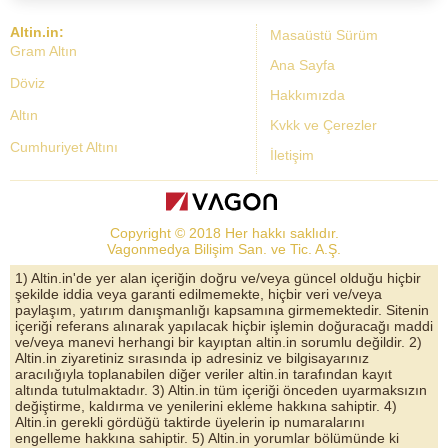
Altin.in:
Masaüstü Sürüm
Gram Altın
Ana Sayfa
Döviz
Hakkımızda
Altın
Kvkk ve Çerezler
Cumhuriyet Altını
İletişim
Dolar Kuru
Altın Fiyatları
Copyright © 2018 Her hakkı saklıdır.
Bist Yorum
Vagonmedya Bilişim San. ve Tic. A.Ş.
Altın Yorumları
1) Altin.in'de yer alan içeriğin doğru ve/veya güncel olduğu hiçbir
şekilde iddia veya garanti edilmemekte, hiçbir veri ve/veya
Döviz Kurları
paylaşım, yatırım danışmanlığı kapsamına girmemektedir. Sitenin
içeriği referans alınarak yapılacak hiçbir işlemin doğuracağı maddi
Çeyrek Altın
ve/veya manevi herhangi bir kayıptan altin.in sorumlu değildir. 2)
Altin.in ziyaretiniz sırasında ip adresiniz ve bilgisayarınız
Bitcoin
aracılığıyla toplanabilen diğer veriler altin.in tarafından kayıt
altında tutulmaktadır. 3) Altin.in tüm içeriği önceden uyarmaksızın
Euro/Dolar Parite
değiştirme, kaldırma ve yenilerini ekleme hakkına sahiptir. 4)
Altin.in gerekli gördüğü taktirde üyelerin ip numaralarını
Sterlin
engelleme hakkına sahiptir. 5) Altin.in yorumlar bölümünde ki