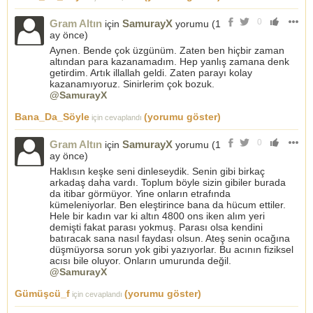
0
Gram Altın
SamurayX
için
yorumu (
1
ay önce
)
Aynen. Bende çok üzgünüm. Zaten ben hiçbir zaman
altından para kazanamadım. Hep yanlış zamana denk
getirdim. Artık illallah geldi. Zaten parayı kolay
kazanamıyoruz. Sinirlerim çok bozuk.
@SamurayX
Bana_Da_Söyle
(yorumu göster)
için cevaplandı
0
Gram Altın
SamurayX
için
yorumu (
1
ay önce
)
Haklısın keşke seni dinleseydik. Senin gibi birkaç
arkadaş daha vardı. Toplum böyle sizin gibiler burada
da itibar görmüyor. Yine onların etrafında
kümeleniyorlar. Ben eleştirince bana da hücum ettiler.
Hele bir kadın var ki altın 4800 ons iken alım yeri
demişti fakat parası yokmuş. Parası olsa kendini
batıracak sana nasıl faydası olsun. Ateş senin ocağına
düşmüyorsa sorun yok gibi yazıyorlar. Bu acının fiziksel
acısı bile oluyor. Onların umurunda değil.
@SamurayX
Gümüşcü_f
(yorumu göster)
için cevaplandı