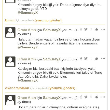
Kimsenin birşey bildiği yok. Daha düşmez diye diye bu
noktaya geldi. YTD
@SamurayX
Eminli
(yorumu göster)
için cevaplandı
3
Gram Altın
SamurayX
için
yorumu (
1
ay önce
)
Hala utanmadan yazan birileri ve onlara hocam diyen
birileri. Bende engelli olmayanlar üzerine alınmasın.
@SamurayX
1
Gram Altın
SamurayX
için
yorumu (
2
ay önce
)
Kardeşim bizi buradaki bazı kişilerin tavsiyesi yaktı.
Kimsenin birşey bildiği yok. Ekonomistleri takip et Tunç
Şatıroğlu gibi. Daha faydalı olur.
@SamurayX
okanerarslann
(yorumu göster)
için cevaplandı
0
Gram Altın
SamurayX
için
yorumu (
2
ay önce
)
Hocam para onların olmayınca, onların ocağına ateş