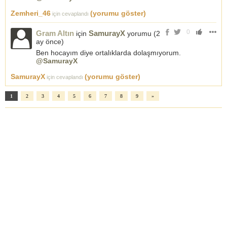
Zemheri_46
(yorumu göster)
için cevaplandı
0
Gram Altın
SamurayX
için
yorumu (
2
ay önce
)
Ben hocayım diye ortalıklarda dolaşmıyorum.
@SamurayX
SamurayX
(yorumu göster)
için cevaplandı
1
2
3
4
5
6
7
8
9
»