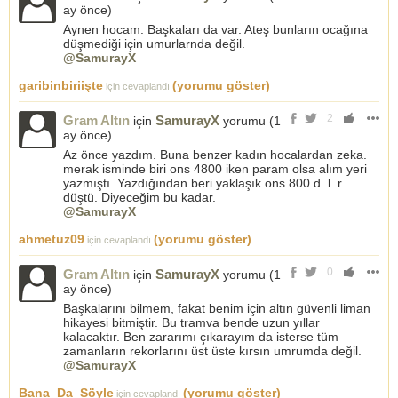
ay önce
)
Aynen hocam. Başkaları da var. Ateş bunların ocağına
düşmediği için umurlarnda değil.
@SamurayX
garibinbiriişte
(yorumu göster)
için cevaplandı
2
Gram Altın
SamurayX
için
yorumu (
1
ay önce
)
Az önce yazdım. Buna benzer kadın hocalardan zeka.
merak isminde biri ons 4800 iken param olsa alım yeri
yazmıştı. Yazdığından beri yaklaşık ons 800 d. l. r
düştü. Diyeceğim bu kadar.
@SamurayX
ahmetuz09
(yorumu göster)
için cevaplandı
0
Gram Altın
SamurayX
için
yorumu (
1
ay önce
)
Başkalarını bilmem, fakat benim için altın güvenli liman
hikayesi bitmiştir. Bu tramva bende uzun yıllar
kalacaktır. Ben zararımı çıkarayım da isterse tüm
zamanların rekorlarını üst üste kırsın umrumda değil.
@SamurayX
Bana_Da_Söyle
(yorumu göster)
için cevaplandı