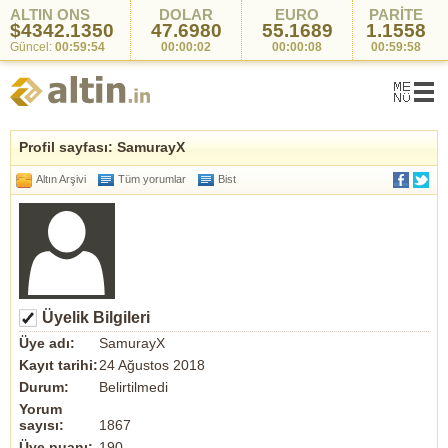
ALTIN ONS
DOLAR
EURO
PARİTE
$4342.1350
47.6980
55.1689
1.1558
Güncel:
00:59:54
00:00:02
00:00:08
00:59:58
Profil sayfası: SamurayX
Altın Arşivi
Tüm yorumlar
Bist
Üyelik Bilgileri
Üye adı:
SamurayX
Kayıt tarihi:
24 Ağustos 2018
Durum:
Belirtilmedi
Yorum
sayısı:
1867
Üye puanı:
190