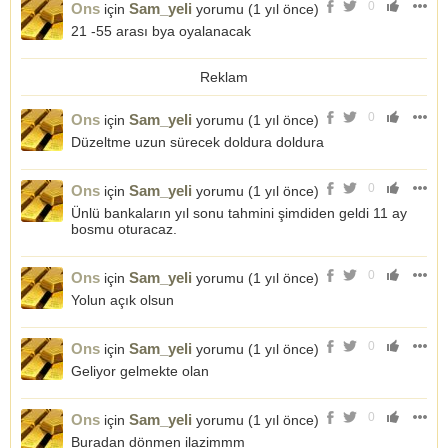
0
Ons
Sam_yeli
için
yorumu (
1 yıl önce
)
21 -55 arası bya oyalanacak
Reklam
0
Ons
Sam_yeli
için
yorumu (
1 yıl önce
)
Düzeltme uzun sürecek doldura doldura
0
Ons
Sam_yeli
için
yorumu (
1 yıl önce
)
Ünlü bankaların yıl sonu tahmini şimdiden geldi 11 ay
bosmu oturacaz.
0
Ons
Sam_yeli
için
yorumu (
1 yıl önce
)
Yolun açık olsun
0
Ons
Sam_yeli
için
yorumu (
1 yıl önce
)
Geliyor gelmekte olan
0
Ons
Sam_yeli
için
yorumu (
1 yıl önce
)
Buradan dönmen ilazimmm