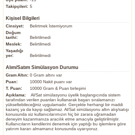
Takipçileri:
5
Kişisel Bilgileri
Cinsiyet:
Belirtmek İstemiyorum
Doğum
tarihi:
Belirtilmedi
Meslek:
Belirtilmedi
Yaşadığı
yer:
Belirtilmedi
Alım/Satım Simülasyon Durumu
Gram Altın:
0 Gram altını var
Puan:
10000 Nakit puanı var
T. Puan:
10000 Gram & Puan birleşimi
Açıklama:
Al/Sat simülasyonu üyelik başlangıcında sistem
tarafından verilen puanları kullanarak başarı sıralamanızı
yükseltebileceğiniz uygulamadır. Gerçekte herhangi bir maddi
kazanç ya da kayıp sağlamaz. Al/Sat simülasyonu altın alış/satışı
konusunda siz kullanıcılarımızın hiç bir zarara uğramadan
deneyim kazanmanıza aracılık etme amacıyla geliştirilmiştir.
Kullanıcıların kendilerini denemek için yaptığı bu işlemlere göre
yatırım kararı almamanız konusunda uyarıyoruz.