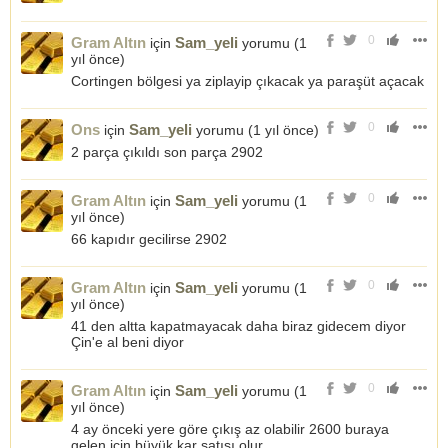
0
Gram Altın
Sam_yeli
için
yorumu (
1
yıl önce
)
Cortingen bölgesi ya ziplayip çıkacak ya paraşüt açacak
0
Ons
Sam_yeli
için
yorumu (
1 yıl önce
)
2 parça çıkıldı son parça 2902
0
Gram Altın
Sam_yeli
için
yorumu (
1
yıl önce
)
66 kapıdır gecilirse 2902
0
Gram Altın
Sam_yeli
için
yorumu (
1
yıl önce
)
41 den altta kapatmayacak daha biraz gidecem diyor
Çin'e al beni diyor
0
Gram Altın
Sam_yeli
için
yorumu (
1
yıl önce
)
4 ay önceki yere göre çıkış az olabilir 2600 buraya
gelen için büyük kar satışı olur