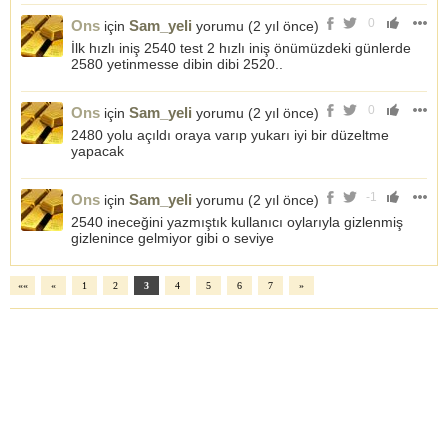
0
Ons
Sam_yeli
için
yorumu (
2 yıl önce
)
İlk hızlı iniş 2540 test 2 hızlı iniş önümüzdeki günlerde
2580 yetinmesse dibin dibi 2520..
0
Ons
Sam_yeli
için
yorumu (
2 yıl önce
)
2480 yolu açıldı oraya varıp yukarı iyi bir düzeltme
yapacak
-1
Ons
Sam_yeli
için
yorumu (
2 yıl önce
)
2540 ineceğini yazmıştık kullanıcı oylarıyla gizlenmiş
gizlenince gelmiyor gibi o seviye
««
«
1
2
3
4
5
6
7
»