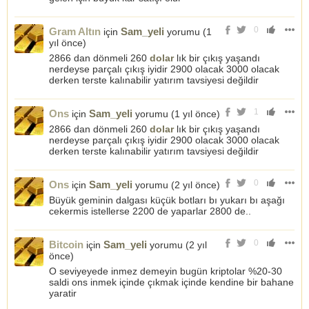
0
Gram Altın
Sam_yeli
için
yorumu (
1
yıl önce
)
2866 dan dönmeli 260
dolar
lık bir çıkış yaşandı
nerdeyse parçalı çıkış iyidir 2900 olacak 3000 olacak
derken terste kalınabilir yatırım tavsiyesi değildir
1
Ons
Sam_yeli
için
yorumu (
1 yıl önce
)
2866 dan dönmeli 260
dolar
lık bir çıkış yaşandı
nerdeyse parçalı çıkış iyidir 2900 olacak 3000 olacak
derken terste kalınabilir yatırım tavsiyesi değildir
0
Ons
Sam_yeli
için
yorumu (
2 yıl önce
)
Büyük geminin dalgası küçük botları bı yukarı bı aşağı
cekermis istellerse 2200 de yaparlar 2800 de..
0
Bitcoin
Sam_yeli
için
yorumu (
2 yıl
önce
)
O seviyeyede inmez demeyin bugün kriptolar %20-30
saldi ons inmek içinde çıkmak içinde kendine bir bahane
yaratir