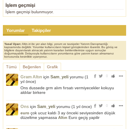
İşlem geçmişi
İşlem geçmişi bulunmuyor.
Yorumlar
Takipçiler
Yasal Uyarı:
Altin.in'de yer alan bilgi, yorum ve tavsiyeler Yatırım Danışmanlığı
kapsamında değildir. Yorumlar kullanıcıların kişisel görüşlerinden ibarettir. Bu görüş ve
bilgilere dayanılarak alınacak yatırım kararları beklentilerinize uygun sonuçlar
doğurmayabilir. Dolayısıyla kullanıcıların yorumlarına göre yatırım kararı almamanız
konusunda kesinlikle uyarıyoruz.
Tümü
Beğenilen
Grafik
0
Gram Altın
Sam_yeli
için
yorumu (
1
yıl önce
)
Ons dussede grm alım fırsatı vermiyecekler kokuyu
aldılar birkere
0
Ons
Sam_yeli
için
yorumu (
1 yıl önce
)
euro
çok ucuz kaldı 3 ay önceki seviyesinden düşük
düzeltme yapmassa
Altın
Euro geçiş yapilir