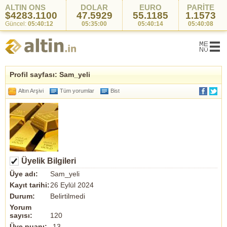
ALTIN ONS
DOLAR
EURO
PARİTE
$4283.1100
47.5929
55.1185
1.1573
Güncel:
05:40:12
05:35:00
05:40:14
05:40:08
Profil sayfası: Sam_yeli
Altın Arşivi
Tüm yorumlar
Bist
Üyelik Bilgileri
Üye adı:
Sam_yeli
Kayıt tarihi:
26 Eylül 2024
Durum:
Belirtilmedi
Yorum
sayısı:
120
Üye puanı:
-13