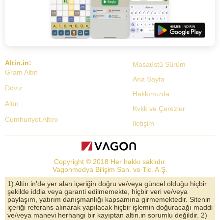
Altin.in:
Masaüstü Sürüm
Gram Altın
Ana Sayfa
Döviz
Hakkımızda
Altın
Kvkk ve Çerezler
Cumhuriyet Altını
İletişim
Dolar Kuru
Altın Fiyatları
Copyright © 2018 Her hakkı saklıdır.
Bist Yorum
Vagonmedya Bilişim San. ve Tic. A.Ş.
Altın Yorumları
1) Altin.in'de yer alan içeriğin doğru ve/veya güncel olduğu hiçbir
şekilde iddia veya garanti edilmemekte, hiçbir veri ve/veya
Döviz Kurları
paylaşım, yatırım danışmanlığı kapsamına girmemektedir. Sitenin
içeriği referans alınarak yapılacak hiçbir işlemin doğuracağı maddi
Çeyrek Altın
ve/veya manevi herhangi bir kayıptan altin.in sorumlu değildir. 2)