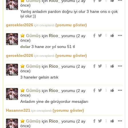
Gümüş
Rico_
için
yorumu (
2 ay
0
önce
)
Yanlış anladım pardon doğru iyi olur 3 hane ons o çok
iyi olur:))
gercekler2026
(yorumu göster)
için cevaplandı
Gümüş
Rico_
için
yorumu (
2 ay
0
önce
)
dolar
3 hane zor yıl sonu 51 tl
gercekler2026
(yorumu göster)
için cevaplandı
Gümüş
Rico_
için
yorumu (
2 ay
1
önce
)
3 haneler gelsin artık
Gümüş
Rico_
için
yorumu (
2 ay
1
önce
)
Anladım yine de görüyordur mesajları
Hasannn321
(yorumu göster)
için cevaplandı
Gümüş
Rico_
için
yorumu (
2 ay
1
önce
)