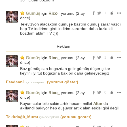
96 TL'den bozdum
Gümüş
Rico_
için
yorumu (
2 ay
1
önce
)
Televizyon alacaktım gümüşe bastım gümüş zarar yazdı
hep TV indirime girdi indirim zarardan daha fazla idi
bozdum aldım TV :)))
Reklam
Gümüş
Rico_
için
yorumu (
2 ay
1
önce
)
Boz gümüş can bogazdan gelir gümüş düşer çıkar
keyfini iyi tut boğazına bak bir daha gelmeyeceğiz
Esadcan1
(yorumu göster)
için cevaplandı
Gümüş
Rico_
için
yorumu (
2 ay
0
önce
)
Kuyumcular bile sakin artık hocam millet
Altın
da
akillandi bakıyor hep düşüyor artık alan eskisi gibi değil
Tekirdağlı_Murat
(yorumu göster)
için cevaplandı