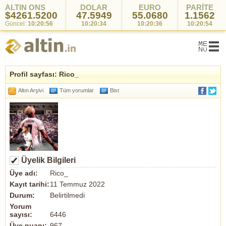
ALTIN ONS
DOLAR
EURO
PARİTE
$4261.5200
47.5949
55.0680
1.1562
Güncel:
10:20:56
10:20:34
10:20:36
10:20:54
Profil sayfası: Rico_
Altın Arşivi
Tüm yorumlar
Bist
Üyelik Bilgileri
Üye adı:
Rico_
Kayıt tarihi:
11 Temmuz 2022
Durum:
Belirtilmedi
Yorum
sayısı:
6446
Üye puanı:
967