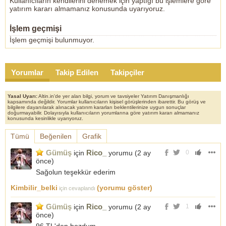
Kullanıcıların kendilerini denemek için yaptığı bu işlemlere göre
yatırım kararı almamanız konusunda uyarıyoruz.
İşlem geçmişi
İşlem geçmişi bulunmuyor.
Yorumlar
Takip Edilen
Takipçiler
Yasal Uyarı:
Altin.in'de yer alan bilgi, yorum ve tavsiyeler Yatırım Danışmanlığı
kapsamında değildir. Yorumlar kullanıcıların kişisel görüşlerinden ibarettir. Bu görüş ve
bilgilere dayanılarak alınacak yatırım kararları beklentilerinize uygun sonuçlar
doğurmayabilir. Dolayısıyla kullanıcıların yorumlarına göre yatırım kararı almamanız
konusunda kesinlikle uyarıyoruz.
Tümü
Beğenilen
Grafik
Gümüş
Rico_
için
yorumu (
2 ay
0
önce
)
Sağolun teşekkür ederim
Kimbilir_belki
(yorumu göster)
için cevaplandı
Gümüş
Rico_
için
yorumu (
2 ay
1
önce
)