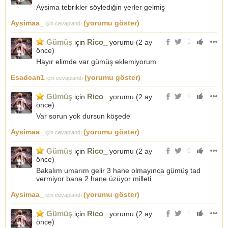
Aysima tebrikler söylediğin yerler gelmiş
Aysimaa_
(yorumu göster)
için cevaplandı
Gümüş
Rico_
için
yorumu (
2 ay
1
önce
)
Hayır elimde var gümüş eklemiyorum
Esadcan1
(yorumu göster)
için cevaplandı
Gümüş
Rico_
için
yorumu (
2 ay
0
önce
)
Var sorun yok dursun köşede
Aysimaa_
(yorumu göster)
için cevaplandı
Gümüş
Rico_
için
yorumu (
2 ay
0
önce
)
Bakalım umarım gelir 3 hane olmayınca gümüş tad
vermiyor bana 2 hane üzüyor milleti
Aysimaa_
(yorumu göster)
için cevaplandı
Gümüş
Rico_
için
yorumu (
2 ay
1
önce
)