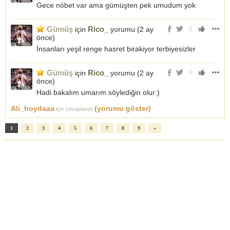
Gece nöbet var ama gümüşten pek umudum yok
Gümüş
Rico_
için
yorumu (
2 ay
0
önce
)
İnsanları yeşil renge hasret birakiyor terbiyesizler
Gümüş
Rico_
için
yorumu (
2 ay
0
önce
)
Hadi bakalım umarım söylediğin olur:)
Ali_hoydaaa
(yorumu göster)
için cevaplandı
1
2
3
4
5
6
7
8
9
»