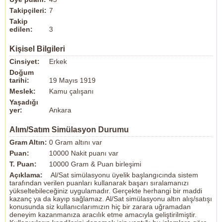
Takipçileri:
7
Takip
edilen:
3
Kişisel Bilgileri
Cinsiyet:
Erkek
Doğum
tarihi:
19 Mayıs 1919
Meslek:
Kamu çalışanı
Yaşadığı
yer:
Ankara
Alım/Satım Simülasyon Durumu
Gram Altın:
0 Gram altını var
Puan:
10000 Nakit puanı var
T. Puan:
10000 Gram & Puan birleşimi
Açıklama:
Al/Sat simülasyonu üyelik başlangıcında sistem
tarafından verilen puanları kullanarak başarı sıralamanızı
yükseltebileceğiniz uygulamadır. Gerçekte herhangi bir maddi
kazanç ya da kayıp sağlamaz. Al/Sat simülasyonu altın alış/satışı
konusunda siz kullanıcılarımızın hiç bir zarara uğramadan
deneyim kazanmanıza aracılık etme amacıyla geliştirilmiştir.