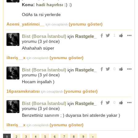
Konu:
hadi hayırlısı :) :)
OdAs ta rsi yerlerde
Acemi_yatirimci__
(yorumu göster)
için cevaplandı
1
Bist (Borsa İstanbul)
Rastgele_
için
yorumu (
3 yıl önce
)
Ahahahah süper
ilteriş__x
(yorumu göster)
için cevaplandı
0
Bist (Borsa İstanbul)
Rastgele_
için
yorumu (
3 yıl önce
)
Hocam inşallah )
16paramıknatısı
(yorumu göster)
için cevaplandı
0
Bist (Borsa İstanbul)
Rastgele_
için
yorumu (
3 yıl önce
)
Benzettiniz sanırım ; ) duyarsa bni atslerde yakar )
ilteriş__x
(yorumu göster)
için cevaplandı
1
2
3
4
5
6
7
8
9
»