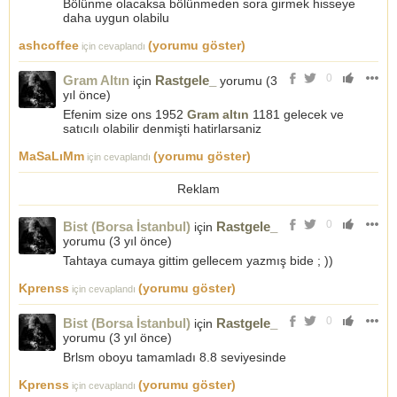
Bölünme olacaksa bölünmeden sora girmek hisseye
daha uygun olabilu
ashcoffee
(yorumu göster)
için cevaplandı
0
Gram Altın
Rastgele_
için
yorumu (
3
yıl önce
)
Efenim size ons 1952
Gram altın
1181 gelecek ve
satıcılı olabilir denmişti hatirlarsaniz
MaSaLıMm
(yorumu göster)
için cevaplandı
Reklam
0
Bist (Borsa İstanbul)
Rastgele_
için
yorumu (
3 yıl önce
)
Tahtaya cumaya gittim gellecem yazmış bide ; ))
Kprenss
(yorumu göster)
için cevaplandı
0
Bist (Borsa İstanbul)
Rastgele_
için
yorumu (
3 yıl önce
)
Brlsm oboyu tamamladı 8.8 seviyesinde
Kprenss
(yorumu göster)
için cevaplandı