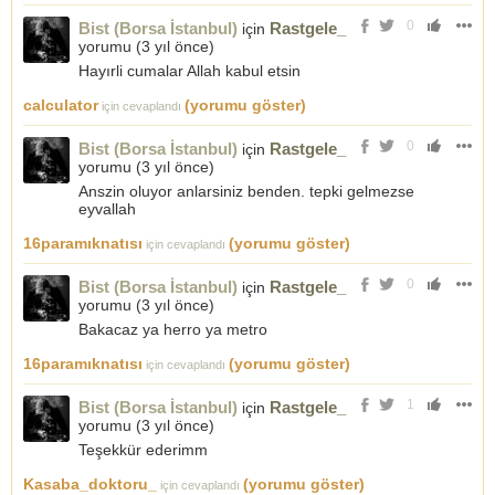
0
Bist (Borsa İstanbul)
Rastgele_
için
yorumu (
3 yıl önce
)
Hayırli cumalar Allah kabul etsin
calculator
(yorumu göster)
için cevaplandı
0
Bist (Borsa İstanbul)
Rastgele_
için
yorumu (
3 yıl önce
)
Anszin oluyor anlarsiniz benden. tepki gelmezse
eyvallah
16paramıknatısı
(yorumu göster)
için cevaplandı
0
Bist (Borsa İstanbul)
Rastgele_
için
yorumu (
3 yıl önce
)
Bakacaz ya herro ya metro
16paramıknatısı
(yorumu göster)
için cevaplandı
1
Bist (Borsa İstanbul)
Rastgele_
için
yorumu (
3 yıl önce
)
Teşekkür ederimm
Kasaba_doktoru_
(yorumu göster)
için cevaplandı