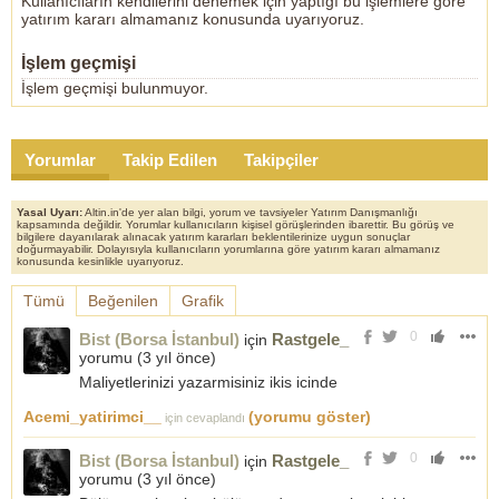
Kullanıcıların kendilerini denemek için yaptığı bu işlemlere göre
yatırım kararı almamanız konusunda uyarıyoruz.
İşlem geçmişi
İşlem geçmişi bulunmuyor.
Yorumlar
Takip Edilen
Takipçiler
Yasal Uyarı:
Altin.in'de yer alan bilgi, yorum ve tavsiyeler Yatırım Danışmanlığı
kapsamında değildir. Yorumlar kullanıcıların kişisel görüşlerinden ibarettir. Bu görüş ve
bilgilere dayanılarak alınacak yatırım kararları beklentilerinize uygun sonuçlar
doğurmayabilir. Dolayısıyla kullanıcıların yorumlarına göre yatırım kararı almamanız
konusunda kesinlikle uyarıyoruz.
Tümü
Beğenilen
Grafik
0
Bist (Borsa İstanbul)
Rastgele_
için
yorumu (
3 yıl önce
)
Maliyetlerinizi yazarmisiniz ikis icinde
Acemi_yatirimci__
(yorumu göster)
için cevaplandı
0
Bist (Borsa İstanbul)
Rastgele_
için
yorumu (
3 yıl önce
)