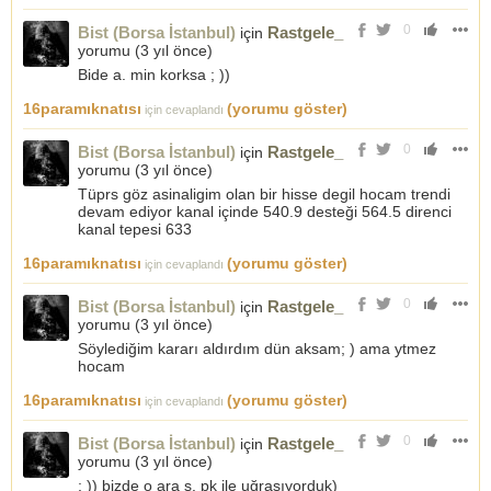
0
Bist (Borsa İstanbul)
Rastgele_
için
yorumu (
3 yıl önce
)
Bide a. min korksa ; ))
16paramıknatısı
(yorumu göster)
için cevaplandı
0
Bist (Borsa İstanbul)
Rastgele_
için
yorumu (
3 yıl önce
)
Tüprs göz asinaligim olan bir hisse degil hocam trendi
devam ediyor kanal içinde 540.9 desteği 564.5 direnci
kanal tepesi 633
16paramıknatısı
(yorumu göster)
için cevaplandı
0
Bist (Borsa İstanbul)
Rastgele_
için
yorumu (
3 yıl önce
)
Söylediğim kararı aldırdım dün aksam; ) ama ytmez
hocam
16paramıknatısı
(yorumu göster)
için cevaplandı
0
Bist (Borsa İstanbul)
Rastgele_
için
yorumu (
3 yıl önce
)
; )) bizde o ara s. pk ile uğraşıyorduk)