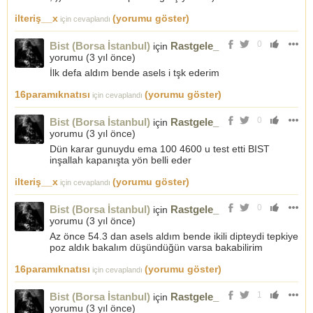
ilteriş__x
(yorumu göster)
için cevaplandı
0
Bist (Borsa İstanbul)
Rastgele_
için
yorumu (
3 yıl önce
)
İlk defa aldım bende asels i tşk ederim
16paramıknatısı
(yorumu göster)
için cevaplandı
0
Bist (Borsa İstanbul)
Rastgele_
için
yorumu (
3 yıl önce
)
Dün karar gunuydu ema 100 4600 u test etti BIST
inşallah kapanışta yön belli eder
ilteriş__x
(yorumu göster)
için cevaplandı
0
Bist (Borsa İstanbul)
Rastgele_
için
yorumu (
3 yıl önce
)
Az önce 54.3 dan asels aldım bende ikili dipteydi tepkiye
poz aldık bakalım düşündüğün varsa bakabilirim
16paramıknatısı
(yorumu göster)
için cevaplandı
1
Bist (Borsa İstanbul)
Rastgele_
için
yorumu (
3 yıl önce
)