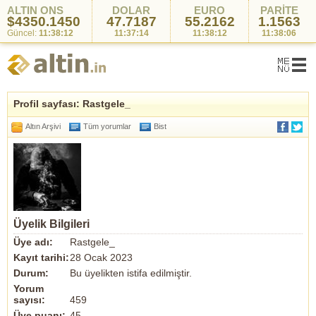
ALTIN ONS
DOLAR
EURO
PARİTE
$4350.1450
47.7187
55.2162
1.1563
Güncel:
11:38:12
11:37:14
11:38:12
11:38:06
Profil sayfası: Rastgele_
Altın Arşivi
Tüm yorumlar
Bist
Üyelik Bilgileri
Üye adı:
Rastgele_
Kayıt tarihi:
28 Ocak 2023
Durum:
Bu üyelikten istifa edilmiştir.
Yorum
sayısı:
459
Üye puanı:
45