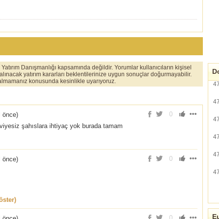
er Yatırım Danışmanlığı kapsamında değildir. Yorumlar kullanıcıların kişisel
Do
 alınacak yatırım kararları beklentilerinize uygun sonuçlar doğurmayabilir.
ı almamanız konusunda kesinlikle uyarıyoruz.
4
4
0
l önce
)
4
eviyesiz şahıslara ihtiyaç yok burada tamam
4
4
0
l önce
)
4
ster)
Eu
0
l önce
)