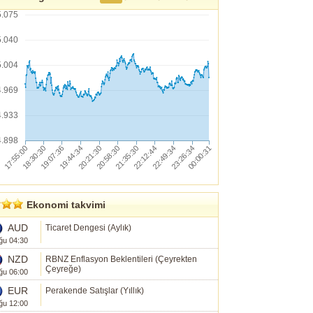
5.075
5.040
5.004
4.969
4.933
4.898
Ekonomi takvimi
AUD
Ticaret Dengesi (Aylık)
ğu 04:30
NZD
RBNZ Enflasyon Beklentileri (Çeyrekten
Çeyreğe)
ğu 06:00
EUR
Perakende Satışlar (Yıllık)
ğu 12:00