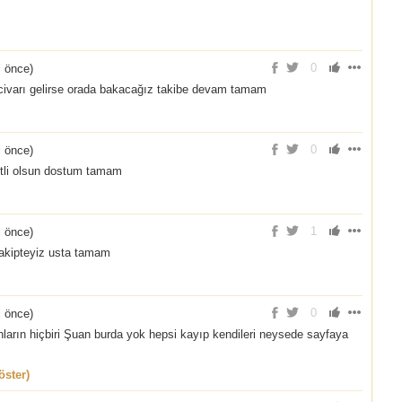
0
l önce
)
ivarı gelirse orada bakacağız takibe devam tamam
0
l önce
)
ketli olsun dostum tamam
1
l önce
)
r takipteyiz usta tamam
0
l önce
)
nların hiçbiri Şuan burda yok hepsi kayıp kendileri neysede sayfaya
ster)