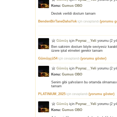
Konu:
Gumus OBO
Destek verildi dostum tamam
BendenBirTaneDahaYok
(yorumu gö
için cevaplandı
Gümüş
için
Poyraz__Yeli
yorumu (
2 yı
Ben sakinim dostum böyle seviyesiz karakt
üzere iptal etmeleri gerekir tamam
Gümüşçü54
(yorumu göster)
için cevaplandı
Gümüş
için
Poyraz__Yeli
yorumu (
2 yı
Konu:
Gumus OBO
Senim gibi şahısların bu ortamda olmaması ge
tamam
PLATINIUM_2025
(yorumu göster)
için cevaplandı
Gümüş
için
Poyraz__Yeli
yorumu (
2 yı
Konu:
Gumus OBO