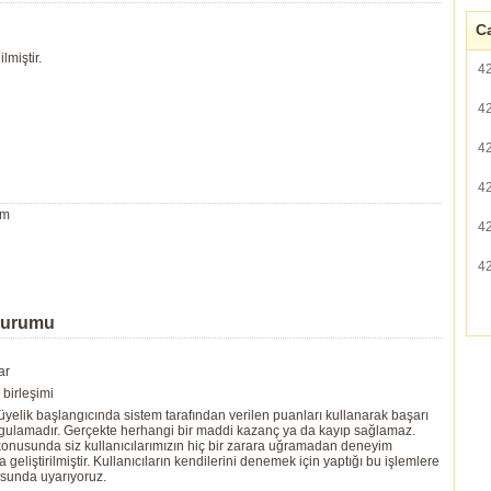
Ca
lmiştir.
4
4
4
4
um
4
4
Durumu
ar
birleşimi
yelik başlangıcında sistem tarafından verilen puanları kullanarak başarı
ygulamadır. Gerçekte herhangi bir maddi kazanç ya da kayıp sağlamaz.
ı konusunda siz kullanıcılarımızın hiç bir zarara uğramadan deneyim
eliştirilmiştir. Kullanıcıların kendilerini denemek için yaptığı bu işlemlere
usunda uyarıyoruz.