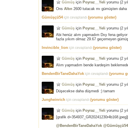
Gümüş
için
Poyraz__Yeli
yorumu (
2 yı
Ons
Altın
2600 tutacak mı gümüşten daha 
Gümüşçü54
(yorumu göster)
için cevaplandı
Gümüş
için
Poyraz__Yeli
yorumu (
2 yı
Abi henüz alım yapmadım Dxy fena geliyor v
fazla yıkım olmaz 29.67 geçemeyen gümü
Invincible_lion
(yorumu göster)
için cevaplandı
Gümüş
için
Poyraz__Yeli
yorumu (
2 yı
Alım yapmadım bende kardeşim beklemed
BendenBirTaneDahaYok
(yorumu gö
için cevaplandı
Gümüş
için
Poyraz__Yeli
yorumu (
2 yı
Düşecekse daha düşmedi :) tamam
Jungheinrich
(yorumu göster)
için cevaplandı
Gümüş
için
Poyraz__Yeli
yorumu (
2 yı
[grafik d=354937_GR20241230r4b168.jpeg][/
@BendenBirTaneDahaYok
@Gümüşçü54