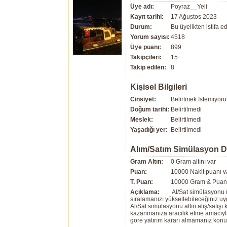
Üye adı:
Poyraz__Yeli
Kayıt tarihi:
17 Ağustos 2023
Durum:
Bu üyelikten istifa edi
Yorum sayısı:
4518
Üye puanı:
899
Takipçileri:
15
Takip edilen:
8
Kişisel Bilgileri
Cinsiyet:
Belirtmek İstemiyor
Doğum tarihi:
Belirtilmedi
Meslek:
Belirtilmedi
Yaşadığı yer:
Belirtilmedi
Alım/Satım Simülasyon 
Gram Altın:
0 Gram altını var
Puan:
10000 Nakit puanı v
T. Puan:
10000 Gram & Puan 
Açıklama:
Al/Sat simülasyonu ü
sıralamanızı yükseltebileceğiniz u
Al/Sat simülasyonu altın alış/satış
kazanmanıza aracılık etme amacıyla g
göre yatırım kararı almamanız kon