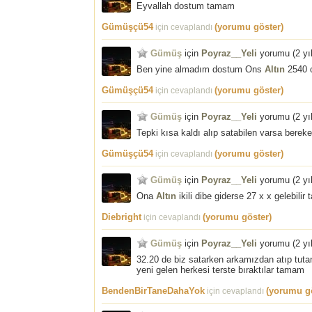
Eyvallah dostum tamam
Gümüşçü54
(yorumu göster)
için cevaplandı
Gümüş
için
Poyraz__Yeli
yorumu (
2 yı
Ben yine almadım dostum Ons
Altın
2540 c
Gümüşçü54
(yorumu göster)
için cevaplandı
Gümüş
için
Poyraz__Yeli
yorumu (
2 yı
Tepki kısa kaldı alıp satabilen varsa bere
Gümüşçü54
(yorumu göster)
için cevaplandı
Gümüş
için
Poyraz__Yeli
yorumu (
2 yı
Ona
Altın
ikili dibe giderse 27 x x gelebili
Diebright
(yorumu göster)
için cevaplandı
Gümüş
için
Poyraz__Yeli
yorumu (
2 yı
32.20 de biz satarken arkamızdan atıp tuta
yeni gelen herkesi terste bıraktılar tamam
BendenBirTaneDahaYok
(yorumu gö
için cevaplandı