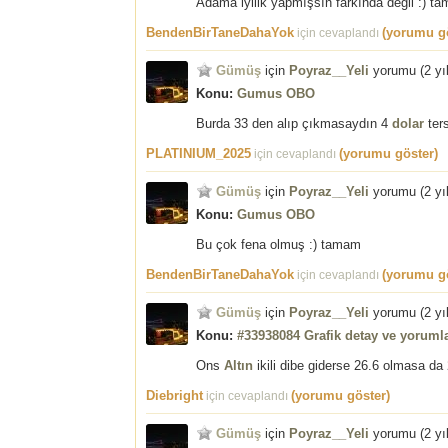
Adama iyilik yapmışsın farkında değil :) t
BendenBirTaneDahaYok
(yorumu gö
için cevaplandı
Gümüş
için
Poyraz__Yeli
yorumu (
2 yı
Konu:
Gumus OBO
Burda 33 den alıp çıkmasaydın 4
dolar
ter
PLATINIUM_2025
(yorumu göster)
için cevaplandı
Gümüş
için
Poyraz__Yeli
yorumu (
2 yı
Konu:
Gumus OBO
Bu çok fena olmuş :) tamam
BendenBirTaneDahaYok
(yorumu gö
için cevaplandı
Gümüş
için
Poyraz__Yeli
yorumu (
2 yı
Konu:
#33938084 Grafik detay ve yorumla
Ons
Altın
ikili dibe giderse 26.6 olmasa d
Diebright
(yorumu göster)
için cevaplandı
Gümüş
için
Poyraz__Yeli
yorumu (
2 yı