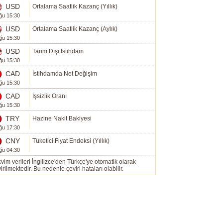
USD
Ortalama Saatlik Kazanç (Yıllık)
ğu 15:30
USD
Ortalama Saatlik Kazanç (Aylık)
ğu 15:30
USD
Tarım Dışı İstihdam
ğu 15:30
CAD
İstihdamda Net Değişim
ğu 15:30
CAD
İşsizlik Oranı
ğu 15:30
TRY
Hazine Nakit Bakiyesi
ğu 17:30
CNY
Tüketici Fiyat Endeksi (Yıllık)
ğu 04:30
vim verileri İngilizce'den Türkçe'ye otomatik olarak
irilmektedir. Bu nedenle çeviri hataları olabilir.