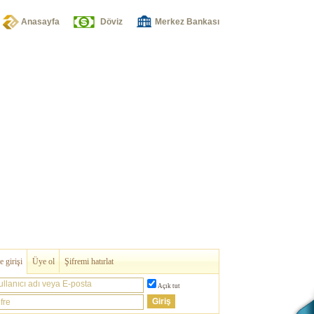
Anasayfa
Döviz
Merkez Bankası
 girişi
Üye ol
Şifremi hatırlat
ullanıcı adı veya E-posta
Açık tut
fre