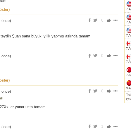
amam
ster)
7 A
0
l önce
)
7 A
7 A
steydin Şuan sana büyük iyilik yapmış aslında tamam
7 A
0
l önce
)
7 A
7 A
ster)
9 A
0
l önce
)
Tak
rı
çev
a 27Xx ler yanar usta tamam
1
l önce
)