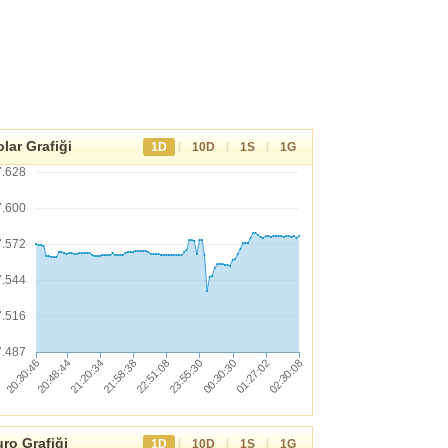
lar Grafiği
|
|
|
1D
10D
1S
1G
7.628
7.600
7.572
7.544
7.516
7.487
ro Grafiği
|
|
|
1D
10D
1S
1G