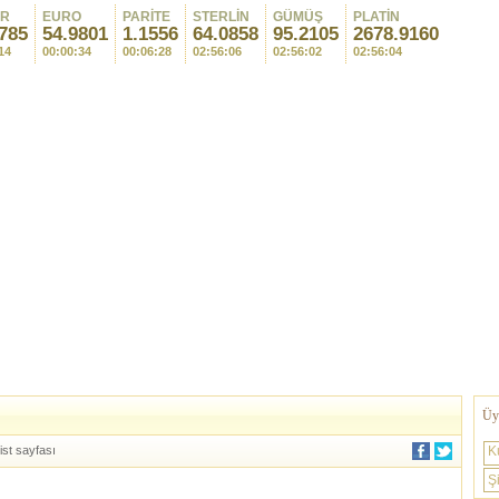
AR
EURO
PARİTE
STERLİN
GÜMÜŞ
PLATİN
785
54.9801
1.1556
64.0858
95.2121
2678.5947
14
00:00:34
00:06:28
02:56:06
02:56:14
02:56:14
Üye
ist sayfası
K
Şi