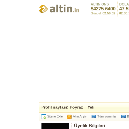
ALTIN ONS
DOL
4275.8300
47.5
Güncel:
02:56:08
02:30:
Profil sayfası: Poyraz__Yeli
Sitene Ekle
Altın Arşivi
Tüm yorumlar
B
Üyelik Bilgileri