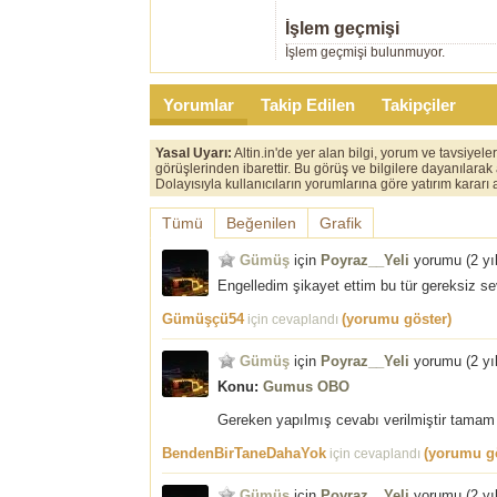
İşlem geçmişi
İşlem geçmişi bulunmuyor.
Yorumlar
Takip Edilen
Takipçiler
Yasal Uyarı:
Altin.in'de yer alan bilgi, yorum ve tavsiyel
görüşlerinden ibarettir. Bu görüş ve bilgilere dayanılarak
Dolayısıyla kullanıcıların yorumlarına göre yatırım karar
Tümü
Beğenilen
Grafik
Gümüş
için
Poyraz__Yeli
yorumu (
2 yı
Engelledim şikayet ettim bu tür gereksiz s
Gümüşçü54
(yorumu göster)
için cevaplandı
Gümüş
için
Poyraz__Yeli
yorumu (
2 yı
Konu:
Gumus OBO
Gereken yapılmış cevabı verilmiştir tamam
BendenBirTaneDahaYok
(yorumu gö
için cevaplandı
Gümüş
için
Poyraz__Yeli
yorumu (
2 yı