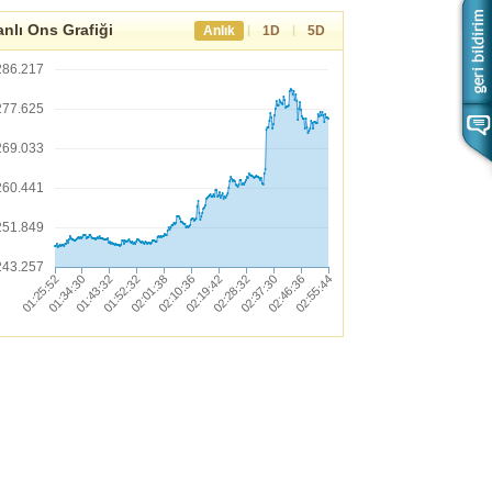
nlı Ons Grafiği
|
|
Anlık
1D
5D
286.217
277.625
269.033
260.441
251.849
243.257