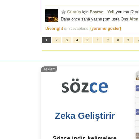
Gümüş
için
Poyraz__Yeli
yorumu (
2 yı
Daha önce sana yazmıştım usta Ons
Altın
Diebright
(yorumu göster)
için cevaplandı
1
2
3
4
5
6
7
8
9
Reklam
Zeka Geliştirir
Sözce indir, kelimelere