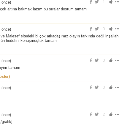
1
l önce
)
çok altına bakmak lazım bu sıralar dostum tamam
0
l önce
)
e Malesef sitedeki bi çok arkadaşımız olayın farkında değil inşallah
şün hedefini konuşmuştuk tamam
0
l önce
)
eyim tamam
ster)
0
l önce
)
2
l önce
)
grafik]