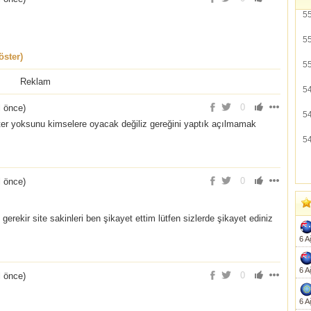
5
5
ster)
5
Reklam
5
0
l önce
)
5
er yoksunu kimselere oyacak değiliz gereğini yaptık açılmamak
5
0
l önce
)
rekir site sakinleri ben şikayet ettim lütfen sizlerde şikayet ediniz
6 A
6 A
0
l önce
)
6 A