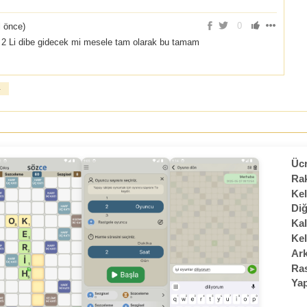
0
l önce
)
2 Li dibe gidecek mi mesele tam olarak bu tamam
»
Ücr
Rak
Kel
Diğ
Kal
Kel
Ark
Ras
Yap