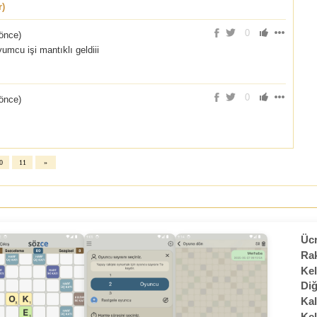
r)
0
 önce
)
umcu işi mantıklı geldiii
0
 önce
)
0
11
»
Ücr
Rak
Kel
Diğ
Kal
Kel