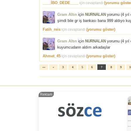
____İBO_DEDE____
(yorumu göste
için cevaplandı
Gram Altın
için
NURNALAN
yorumu (
4 yıl
şimdi bile gr iş bankası bana 999 aldıyo kuy
Fatih_reis
(yorumu göster)
için cevaplandı
Gram Altın
için
NURNALAN
yorumu (
4 yıl
kuyumcudann aldım arkadaşlar
Ahmet_45
(yorumu göster)
için cevaplandı
««
«
3
4
5
6
7
8
9
1
Reklam