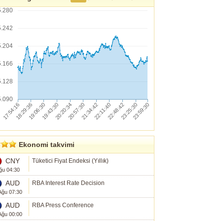
5.280
5.242
5.204
5.166
5.128
5.090
Ekonomi takvimi
CNY
Tüketici Fiyat Endeksi (Yıllık)
ğu 04:30
AUD
RBA Interest Rate Decision
Ağu 07:30
AUD
RBA Press Conference
Ağu 00:00