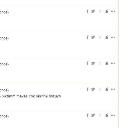
0
 önce
)
0
 önce
)
0
 önce
)
0
 önce
)
 bıktımm makas cok sinirimi bozuyo
0
 önce
)