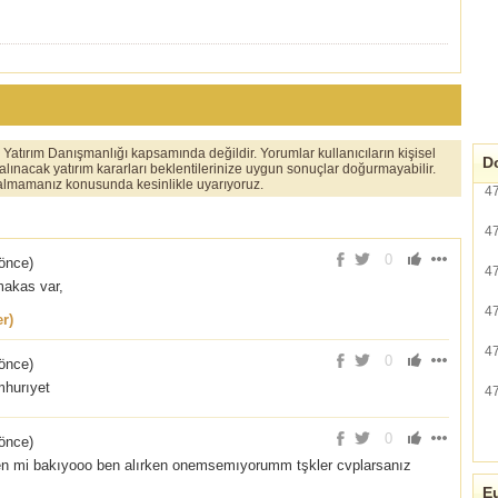
er Yatırım Danışmanlığı kapsamında değildir. Yorumlar kullanıcıların kişisel
Do
 alınacak yatırım kararları beklentilerinize uygun sonuçlar doğurmayabilir.
ı almamanız konusunda kesinlikle uyarıyoruz.
4
4
0
 önce
)
4
makas var,
4
r)
4
0
 önce
)
mhurıyet
4
0
 önce
)
ken mi bakıyooo ben alırken onemsemıyorumm tşkler cvplarsanız
Eu