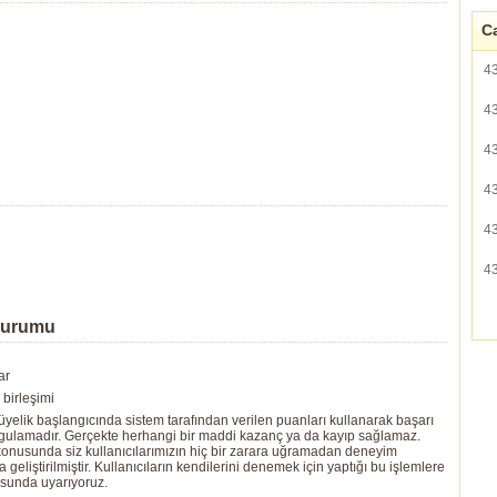
Ca
4
4
4
4
4
4
Durumu
ar
birleşimi
yelik başlangıcında sistem tarafından verilen puanları kullanarak başarı
ygulamadır. Gerçekte herhangi bir maddi kazanç ya da kayıp sağlamaz.
ı konusunda siz kullanıcılarımızın hiç bir zarara uğramadan deneyim
eliştirilmiştir. Kullanıcıların kendilerini denemek için yaptığı bu işlemlere
usunda uyarıyoruz.