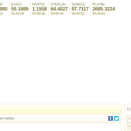
AR
EURO
PARİTE
STERLİN
GÜMÜŞ
PLATİN
980
55.1689
1.1558
64.4027
97.7117
2685.3224
02
00:00:08
00:59:58
00:00:00
00:00:02
00:00:02
Üye
ist sayfası
K
Şi