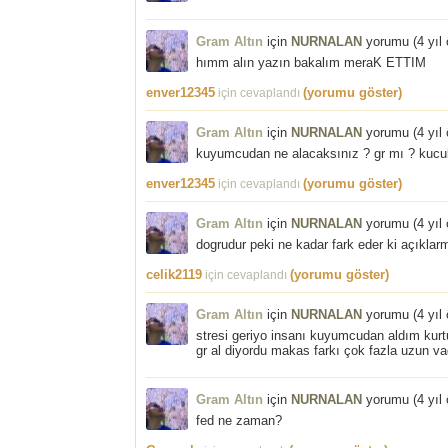
Gram Altın
için
NURNALAN
yorumu (
4 yıl
hımm alın yazın bakalım meraK ETTIM
enver12345
(yorumu göster)
için cevaplandı
Gram Altın
için
NURNALAN
yorumu (
4 yıl
kuyumcudan ne alacaksınız ? gr mı ? kuc
enver12345
(yorumu göster)
için cevaplandı
Gram Altın
için
NURNALAN
yorumu (
4 yıl
dogrudur peki ne kadar fark eder ki açıkla
celik2119
(yorumu göster)
için cevaplandı
Gram Altın
için
NURNALAN
yorumu (
4 yıl
stresi geriyo insanı kuyumcudan aldım kur
gr al diyordu makas farkı çok fazla uzun va
Gram Altın
için
NURNALAN
yorumu (
4 yıl
fed ne zaman?