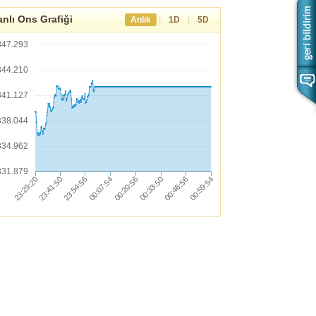
nlı Ons Grafiği
|
|
Anlık
1D
5D
347.293
344.210
341.127
338.044
334.962
331.879