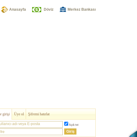
Anasayfa
Döviz
Merkez Bankası
 girişi
Üye ol
Şifremi hatırlat
ullanıcı adı veya E-posta
Açık tut
fre