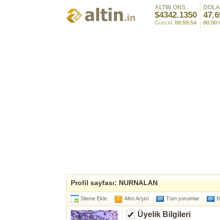
ALTIN ONS
DOL
$4342.1350
47.6
Güncel:
00:59:54
00:00:
Profil sayfası: NURNALAN
Sitene Ekle
Altın Arşivi
Tüm yorumlar
B
Üyelik Bilgileri