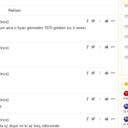
5
Reklam
5
0
 önce
)
5
orum ama o fiyatı görmedim 7670 gördüm siz il neresi
5
0
5
 önce
)
5
0
 önce
)
9 A
0
 önce
)
ş
11 
0
 önce
)
11 
ta içi düşer mi ki az borç ödücemde