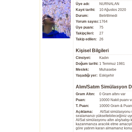
Üye adı:
NURNALAN
Kayıt tarihi:
10 Ağustos 2020
Durum:
Belirtilmedi
Yorum sayısı:
1764
Üye puanı:
75
Takipçileri:
27
Takip edilen:
26
Kişisel Bilgileri
Cinsiyet:
Kadın
Doğum tarihi:
1 Temmuz 1981
Meslek:
Muhasebe
Yaşadığı yer:
Eskişehir
Alım/Satım Simülasyon 
Gram Altın:
0 Gram altını var
Puan:
10000 Nakit puanı v
T. Puan:
10000 Gram & Puan 
Açıklama:
Al/Sat simülasyonu ü
sıralamanızı yükseltebileceğiniz u
Al/Sat simülasyonu altın alış/satış
kazanmanıza aracılık etme amacıyla g
göre yatırım kararı almamanız kon