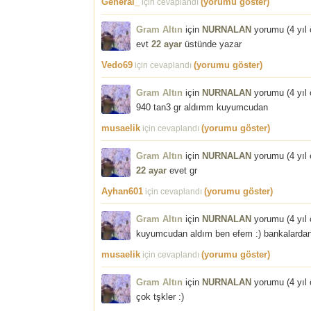
General_
(yorumu göster)
için cevaplandı
Gram Altın
için
NURNALAN
yorumu (
4 yıl
evt
22 ayar
üstünde yazar
Vedo69
(yorumu göster)
için cevaplandı
Gram Altın
için
NURNALAN
yorumu (
4 yıl
940 tan3 gr aldımm kuyumcudan
musaelik
(yorumu göster)
için cevaplandı
Gram Altın
için
NURNALAN
yorumu (
4 yıl
22 ayar
evet gr
Ayhan601
(yorumu göster)
için cevaplandı
Gram Altın
için
NURNALAN
yorumu (
4 yıl
kuyumcudan aldım ben efem :) bankalardan
musaelik
(yorumu göster)
için cevaplandı
Gram Altın
için
NURNALAN
yorumu (
4 yıl
çok tşkler :)