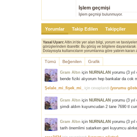
İşlem geçmişi
İşlem geçmişi bulunmuyor.
Yorumlar
Takip Edilen
Takipçiler
Yasal Uyarı:
Altin.in'de yer alan bilgi, yorum ve tavsiyel
görüşlerinden ibarettir. Bu görüş ve bilgilere dayanılarak
Dolayısıyla kullanıcıların yorumlarına göre yatırım karar
Tümü
Beğenilen
Grafik
Gram Altın
için
NURNALAN
yorumu (
3 yıl
bende fiziki alıyorum hep bankalar da cok 
Şelale_mi_fişek_mi_
(yorumu göste
için cevaplandı
Gram Altın
için
NURNALAN
yorumu (
3 yıl
şimdi aldım kuyumcudan 2 tane 7690 tl cu
Gram Altın
için
NURNALAN
yorumu (
3 yıl
tarih önemlimi satarken geri kuyumcu alır