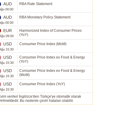
AUD
RBA Rate Statement
Ağu 00:00
AUD
RBA Monetary Policy Statement
Ağu 00:00
EUR
Harmonized Index of Consumer Prices
(YoY)
Ağu 09:00
USD
Consumer Price Index (MoM)
Ağu 15:30
USD
Consumer Price Index ex Food & Energy
(YoY)
Ağu 15:30
USD
Consumer Price Index ex Food & Energy
(MoM)
Ağu 15:30
USD
Consumer Price Index (YoY)
Ağu 15:30
vim verileri İngilizce'den Türkçe'ye otomatik olarak
irilmektedir. Bu nedenle çeviri hataları olabilir.