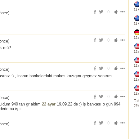
11 
0
 önce
)
11 
12 
0
 önce
)
uk mü?
12 
12 
0
 önce
)
rmsınız :) , inanın bankalardaki makas kazıgını geçmez sanırım
12 
12 
0
 önce
)
Tak
tuldum 940 tan gr aldım
22 ayar
19.09.22 de :) iş bankası o gün 994
çev
dede bu iş ii
0
 önce
)