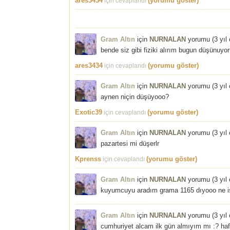
ares3434
(yorumu göster)
için cevaplandı
Gram Altın
için
NURNALAN
yorumu (
3 yıl
bende siz gibi fiziki alırım bugun düşünuy
ares3434
(yorumu göster)
için cevaplandı
Gram Altın
için
NURNALAN
yorumu (
3 yıl
aynen niçin düşüyooo?
Exotic39
(yorumu göster)
için cevaplandı
Gram Altın
için
NURNALAN
yorumu (
3 yıl
pazartesi mi düşerlr
Kprenss
(yorumu göster)
için cevaplandı
Gram Altın
için
NURNALAN
yorumu (
3 yıl
kuyumcuyu aradım grama 1165 dıyooo ne i
Gram Altın
için
NURNALAN
yorumu (
3 yıl
cumhuriyet alcam ilk gün almıyım mı :? haf