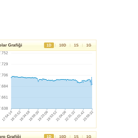
lar Grafiği
|
|
|
1D
10D
1S
1G
7.752
7.729
7.706
7.684
7.661
7.638
ro Grafiği
|
|
|
1D
10D
1S
1G