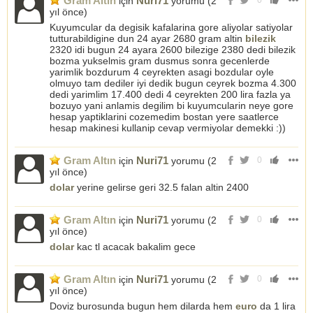
Gram Altın
Nuri71
için
yorumu (
2
0
yıl önce
)
Kuyumcular da degisik kafalarina gore aliyolar satiyolar
tutturabildigine dun 24 ayar 2680 gram altin
bilezik
2320 idi bugun 24 ayara 2600 bilezige 2380 dedi bilezik
bozma yukselmis gram dusmus sonra gecenlerde
yarimlik bozdurum 4 ceyrekten asagi bozdular oyle
olmuyo tam dediler iyi dedik bugun ceyrek bozma 4.300
dedi yarimlim 17.400 dedi 4 ceyrekten 200 lira fazla ya
bozuyo yani anlamis degilim bi kuyumcularin neye gore
hesap yaptiklarini cozemedim bostan yere saatlerce
hesap makinesi kullanip cevap vermiyolar demekki :))
Gram Altın
Nuri71
için
yorumu (
2
0
yıl önce
)
dolar
yerine gelirse geri 32.5 falan altin 2400
Gram Altın
Nuri71
için
yorumu (
2
0
yıl önce
)
dolar
kac tl acacak bakalim gece
Gram Altın
Nuri71
için
yorumu (
2
0
yıl önce
)
Doviz burosunda bugun hem dilarda hem
euro
da 1 lira