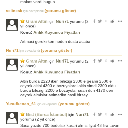
makas vardi bugun
selinesk
(yorumu göster)
için cevaplandı
Gram Altın
Nuri71
için
yorumu (
2
0
yıl önce
)
Konu:
Anlık Kuyumcu Fiyatları
Artmasi gerekirken neden dustu acaba
Nuri71
(yorumu göster)
için cevaplandı
Gram Altın
Nuri71
için
yorumu (
2
0
yıl önce
)
Konu:
Anlık Kuyumcu Fiyatları
Altin burda 2220 iken bilezigi 2300 e geami 2500 e
ceyrek altini 4300 e bozuyolardi altin simdi 2300 oldu
burda bilezigi 2200 e bozuyolar suan dun 4170 den
ceyrek almislar anlmadim nasil birsey
Yusufkenan_61
(yorumu göster)
için cevaplandı
Bist (Borsa İstanbul)
Nuri71
için
0
yorumu (
2 yıl önce
)
Sasa yuzde 700 bedelsiz karari almis fiyat 43 lira tavan