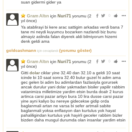
suan gidermi gider ya
Gram Altın
Nuri71
için
yorumu (
2
0
yıl önce
)
Ya atablirayi bi kere arac sattigim arkadas verdi bana 7
tane mi neydi kuyumcu bozarken nazlandi biz bunu
almayiz aslinda falan diyerek aldi bilmiyorum hizemi
denk geldi ama
goldcashmann
(yorumu göster)
için cevaplandı
Gram Altın
Nuri71
için
yorumu (
2
0
yıl önce
)
Gitti
dolar
ciklar yine 32.40 dan 32.10 a geldi 10 saat
icinde bi 10 saat sonra 32.40 bulur guzel hi adim ama
gec gelen bi adim bu adimlardan fazlasiyla gorursek
ancak durulur yani dolar yakmadan bisiler yapilir rabbim
vatanimiza milletimize yardim etsin burda doalr 2 kurus
artinca carsi pazar artiyo bura 10 lira dusse carsi pazar
yine ayni kaliyo bu nereye gidecekse gidip orda
baglanmali artan ne varsa bi sefer artmali sabite
baglanmali yoksa enflasyon dan kurtulus yok hayat
pahaliligindan kurtulus yok hayirli geceler rabbim bizler
bizden daha musgul durumda olan insanlar yardim etsin