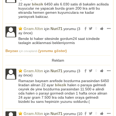
22 ayar
bilezik
6450 alis 6.030 satis di bakalim acilisda
kuyucular ne yapacak burda gram 200 lira artti bu
ekranda hemen gemen kuyumculara ne kadar
yanisycek bakicaz.
Gram Altın
Nuri71
için
yorumu (
3
0
ay önce
)
Bende bi haber sitesinde gordum24 saat icindede
taslagin aciklanmasi bekleniyormis
Beyzax
(yorumu göster)
için cevaplandı
Reklam
Gram Altın
Nuri71
için
yorumu (
3
0
ay önce
)
Ramazan bayeam arefisde bozdurma parasindan 6450
liradan alinan 22 ayar
bilezik
halen o paraya gelmedi
ceyrek de yine bozdurma parasindan 11.500 e alindi
oda halen o parayi gormedi ondan 1 hafta once alinan
24 ayar gram 7.500 lira oda halen oraya gelmedi
bizdeki bu sans hepinizin yuzunu soldurdu:(
Gram Altın
Nuri71
için
yorumu (
10
0