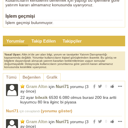
Kullanıcıların kendilerini denemek için yaptığı bu işlemlere göre
yatırım kararı almamanız konusunda uyarıyoruz.
İşlem geçmişi
İşlem geçmişi bulunmuyor.
Yorumlar
Takip Edilen
Takipçiler
Yasal Uyarı:
Altin.in'de yer alan bilgi, yorum ve tavsiyeler Yatırım Danışmanlığı
kapsamında değildir. Yorumlar kullanıcıların kişisel görüşlerinden ibarettir. Bu görüş ve
bilgilere dayanılarak alınacak yatırım kararları beklentilerinize uygun sonuçlar
doğurmayabilir. Dolayısıyla kullanıcıların yorumlarına göre yatırım kararı almamanız
konusunda kesinlikle uyarıyoruz.
Tümü
Beğenilen
Grafik
Gram Altın
Nuri71
için
yorumu (
3
0
ay önce
)
22 ayar
bilezik
6530 6.080 olmus burasi 200 lira artti
kuyumcu 80 lira ilginc bi piyasa
Nuri71
(yorumu göster)
için cevaplandı
Gram Altın
Nuri71
için
yorumu (
3
0
ay önce
)