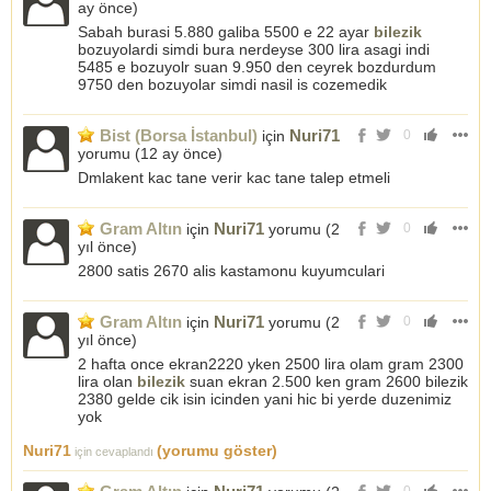
ay önce
)
Sabah burasi 5.880 galiba 5500 e 22 ayar
bilezik
bozuyolardi simdi bura nerdeyse 300 lira asagi indi
5485 e bozuyolr suan 9.950 den ceyrek bozdurdum
9750 den bozuyolar simdi nasil is cozemedik
Bist (Borsa İstanbul)
Nuri71
için
0
yorumu (
12 ay önce
)
Dmlakent kac tane verir kac tane talep etmeli
Gram Altın
Nuri71
için
yorumu (
2
0
yıl önce
)
2800 satis 2670 alis kastamonu kuyumculari
Gram Altın
Nuri71
için
yorumu (
2
0
yıl önce
)
2 hafta once ekran2220 yken 2500 lira olam gram 2300
lira olan
bilezik
suan ekran 2.500 ken gram 2600 bilezik
2380 gelde cik isin icinden yani hic bi yerde duzenimiz
yok
Nuri71
(yorumu göster)
için cevaplandı