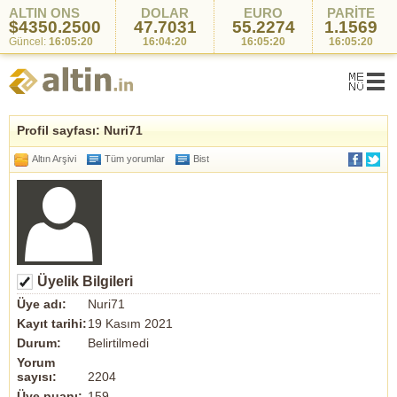
ALTIN ONS
DOLAR
EURO
PARİTE
$4350.2500
47.7031
55.2274
1.1569
Güncel:
16:05:20
16:04:20
16:05:20
16:05:20
Profil sayfası: Nuri71
Altın Arşivi
Tüm yorumlar
Bist
Üyelik Bilgileri
Üye adı:
Nuri71
Kayıt tarihi:
19 Kasım 2021
Durum:
Belirtilmedi
Yorum
sayısı:
2204
Üye puanı:
159