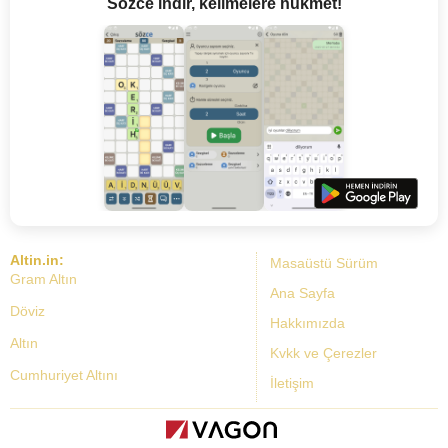
Sözce indir, kelimelere hükmet!
Altin.in:
Masaüstü Sürüm
Gram Altın
Ana Sayfa
Döviz
Hakkımızda
Altın
Kvkk ve Çerezler
Cumhuriyet Altını
İletişim
Dolar Kuru
Altın Fiyatları