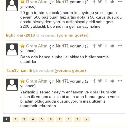
Gram Altın
Nuri71
için
yorumu (
2
0
yıl önce
)
20 gun terste kalacak:) sonra kuzeydogu yolculuguna
devam 500 baz puan faiz artisi
dolar
i 50 kurus dusurdu
onsda birsey demiyorum artik sinyal geldi sabit gecti
2200 yaklastik bide indirim gelirse vay haline
light_dark2018
(yorumu göster)
için cevaplandı
Gram Altın
Nuri71
için
yorumu (
2
0
yıl önce
)
Daha oda bence supheli el altindan bisiler satmis
olabilirler
Tam35_izmirli
(yorumu göster)
için cevaplandı
Gram Altın
Nuri71
için
yorumu (
2
0
yıl önce
)
Yaklasik 1 senedir deyim enflasyon ve
dolar
kuru icin
atilan ilk ve gec atilmis bi adim ama bunun guven verici
bi adim oldugunuda dusunuyorum insa ulkemiz
toparlanir tekrardan
1
2
3
4
5
6
7
8
9
»