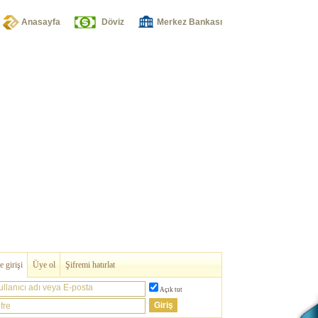
Anasayfa
Döviz
Merkez Bankası
 girişi
Üye ol
Şifremi hatırlat
ullanıcı adı veya E-posta
Açık tut
fre