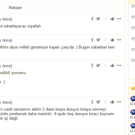
5
Reklam
5
1
y önce
)
se rahatlayacaz inşallah
5
5
0
y önce
)
Altın
diyor milleti gösteriyor kapalı çarşıda :) Bugün sabahtan beri
5
5
0
y önce
)
rafikli yorumu
 :)
0
y önce
)
11 
m vardı tamamını aldım 2 daire boşta duruyor kiraya vermeyi
ümle yenilemek daha mantıklı. 9 aydır boş duruyor kiracı koysam
11 
 işi değil.
11 