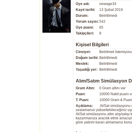
Üye adı:
newage34
Kayıt tarihi:
13 Şubat 2019
Durum:
Belirtilmedi
Yorum sayısı:
542
Üye puanı:
65
Takipçileri:
8
Kişisel Bilgileri
Cinsiyet:
Belirtmek İstemiyor
Doğum tarihi:
Belirtilmedi
Meslek:
Belirtilmedi
Yaşadığı yer:
Belirtilmedi
Alım/Satım Simülasyon 
Gram Altın:
0 Gram altını var
Puan:
10000 Nakit puanı v
T. Puan:
10000 Gram & Puan 
Açıklama:
Al/Sat simülasyonu ü
sıralamanızı yükseltebileceğiniz u
Al/Sat simülasyonu altın alış/satış
kazanmanıza aracılık etme amacıyla g
göre yatırım kararı almamanız kon