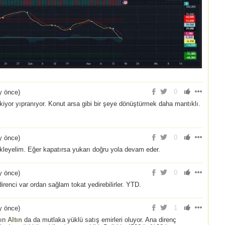
0
y önce
)
skiyor yıpranıyor. Konut arsa gibi bir şeye dönüştürmek daha mantıklı.
0
y önce
)
kleyelim. Eğer kapatırsa yukarı doğru yola devam eder.
0
y önce
)
enci var ordan sağlam tokat yedirebilirler. YTD.
1
y önce
)
mın
Altın
da da mutlaka yüklü satış emirleri oluyor. Ana direnç