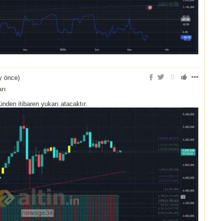
0
y önce
)
rı
nden itibaren yukarı atacaktır.