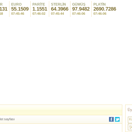
AR
EURO
PARİTE
STERLİN
GÜMÜŞ
PLATİN
131
55.1509
1.1551
64.3966
97.9482
2690.7286
58
07:45:46
07:46:02
07:45:44
07:46:06
07:46:06
Üye
ist sayfası
K
Şi