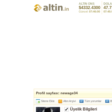
ALTIN ONS
DOL
$4332.4300
47.7
Güncel:
07:46:00
07:45:
Profil sayfası: newage34
Sitene Ekle
Altın Arşivi
Tüm yorumlar
B
Üyelik Bilgileri