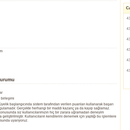
Ca
4
4
4
4
um
4
4
Durumu
ar
birleşimi
yelik başlangıcında sistem tarafından verilen puanları kullanarak başarı
ygulamadır. Gerçekte herhangi bir maddi kazanç ya da kayıp sağlamaz.
ı konusunda siz kullanıcılarımızın hiç bir zarara uğramadan deneyim
eliştirilmiştir. Kullanıcıların kendilerini denemek için yaptığı bu işlemlere
usunda uyarıyoruz.