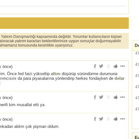
er Yatırım Danışmanlığı kapsamında değildir. Yorumlar kullanıcıların kişisel
 alınacak yatırım kararları beklentilerinize uygun sonuçlar doğurmayabilir.
Do
ı almamanız konusunda kesinlikle uyarıyoruz.
4
4
0
y önce
)
im. Önce fed faizi yükseltip
altını
düşürüp süründürme durumuna
4
ırımcısını da para piyasalarına yönlendirip herkes fondayken de
dolar
.
4
0
y önce
)
4
erifi kim musallat etti ya.
4
0
y önce
)
 bankadan aldım çok pişman oldum.
Eu