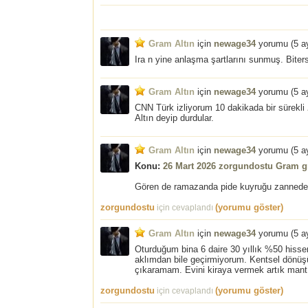
Gram Altın
için
newage34
yorumu (
5 a
Ira n yine anlaşma şartlarını sunmuş. Biter
Gram Altın
için
newage34
yorumu (
5 a
CNN Türk izliyorum 10 dakikada bir sürekli
Altın deyip durdular.
Gram Altın
için
newage34
yorumu (
5 a
Konu:
26 Mart 2026 zorgundostu Gram g
Gören de ramazanda pide kuyruğu zanneder
zorgundostu
(yorumu göster)
için cevaplandı
Gram Altın
için
newage34
yorumu (
5 a
Oturduğum bina 6 daire 30 yıllık %50 hisse
aklımdan bile geçirmiyorum. Kentsel dönüş
çıkaramam. Evini kiraya vermek artık mantık
zorgundostu
(yorumu göster)
için cevaplandı