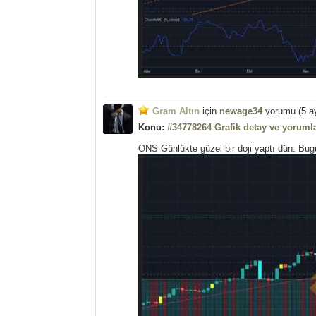
Gram Altın
için
newage34
yorumu (
5 a
Konu:
#34778264 Grafik detay ve yorumla
ONS Günlükte güzel bir doji yaptı dün. Bugü