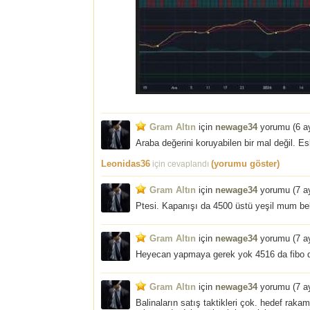
Gram Altın
için
newage34
yorumu (
6 a
Araba değerini koruyabilen bir mal değil. E
Leonidas36
(yorumu göster)
için cevaplandı
Gram Altın
için
newage34
yorumu (
7 a
Ptesi. Kapanışı da 4500 üstü yeşil mum be
Gram Altın
için
newage34
yorumu (
7 a
Heyecan yapmaya gerek yok 4516 da fibo dir
Gram Altın
için
newage34
yorumu (
7 a
Balinaların satış taktikleri çok. hedef raka