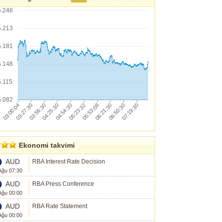
5.246
5.213
5.181
5.148
5.115
5.082
Ekonomi takvimi
AUD
RBA Interest Rate Decision
Ağu 07:30
AUD
RBA Press Conference
Ağu 00:00
AUD
RBA Rate Statement
Ağu 00:00