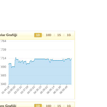
lar Grafiği
|
|
|
1D
10D
1S
1G
7.764
7.739
7.714
7.690
7.665
7.640
ro Grafiği
|
|
|
1D
10D
1S
1G