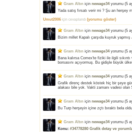
Gram Altın
için
newage34
yorumu (
5 a
Yada satış fırsatı verir mi ? Şu an herş
Umut2006
(yorumu göster)
için cevaplandı
Gram Altın
için
newage34
yorumu (
5 a
Bizim millet Kapalı çarşıda kuyruk yapmış
Gram Altın
için
newage34
yorumu (
5 a
Bana kalırsa Comex'te fiziki ile ilgili sıkın
borsasını açıyormuş. Bu gidişle büyük ülkel
Gram Altın
için
newage34
yorumu (
5 a
Grafik direnç destek köstek hiç bir şeye gü
alakası bile yok. Vakti zamanı vadesi olan 
Gram Altın
için
newage34
yorumu (
5 a
Bu Turp herşeyin içine zçtı bıraktı bela oldu
Gram Altın
için
newage34
yorumu (
5 a
Konu:
#34778280 Grafik detay ve yorumla