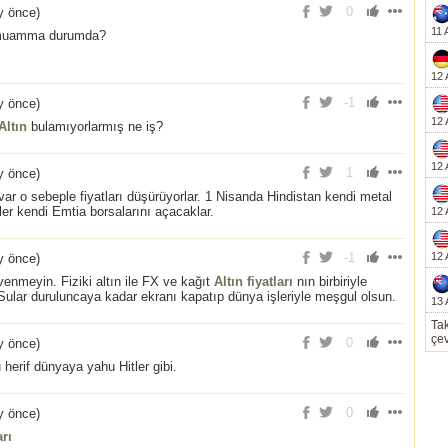
0
y önce
)
11 
ey muamma durumda?
12 
-1
y önce
)
12 
Altın
bulamıyorlarmış ne iş?
12 
1
y önce
)
tı var o sebeple fiyatları düşürüyorlar. 1 Nisanda Hindistan kendi metal
er kendi Emtia borsalarını açacaklar.
12 
-1
12 
y önce
)
venmeyin. Fiziki altın ile FX ve kağıt
Altın fiyatları
nın birbiriyle
Sular duruluncaya kadar ekranı kapatıp dünya işleriyle meşgul olsun.
13 
Tak
çev
0
y önce
)
 herif dünyaya yahu Hitler gibi.
0
y önce
)
rı