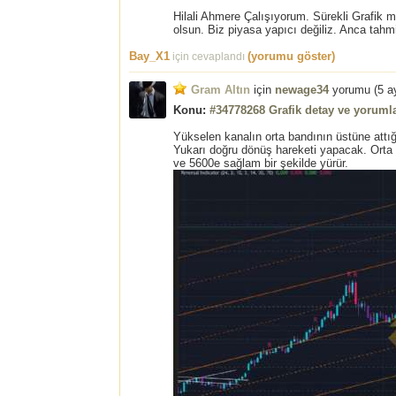
Hilali Ahmere Çalışıyorum. Sürekli Grafik 
olsun. Biz piyasa yapıcı değiliz. Anca tah
Bay_X1
(yorumu göster)
için cevaplandı
Gram Altın
için
newage34
yorumu (
5 a
Konu:
#34778268 Grafik detay ve yorumla
Yükselen kanalın orta bandının üstüne attı
Yukarı doğru dönüş hareketi yapacak. Orta 
ve 5600e sağlam bir şekilde yürür.