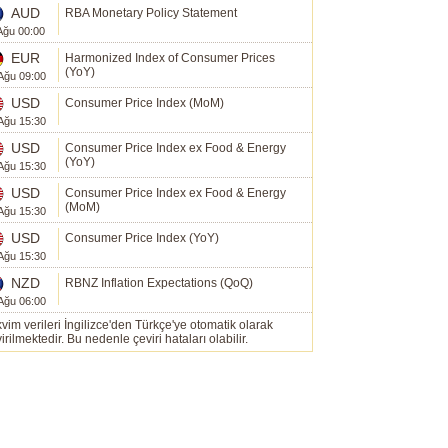
AUD
RBA Monetary Policy Statement
Ağu 00:00
EUR
Harmonized Index of Consumer Prices
(YoY)
Ağu 09:00
USD
Consumer Price Index (MoM)
Ağu 15:30
USD
Consumer Price Index ex Food & Energy
(YoY)
Ağu 15:30
USD
Consumer Price Index ex Food & Energy
(MoM)
Ağu 15:30
USD
Consumer Price Index (YoY)
Ağu 15:30
NZD
RBNZ Inflation Expectations (QoQ)
Ağu 06:00
vim verileri İngilizce'den Türkçe'ye otomatik olarak
irilmektedir. Bu nedenle çeviri hataları olabilir.