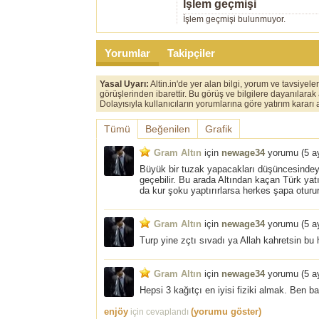
İşlem geçmişi
İşlem geçmişi bulunmuyor.
Yorumlar
Takipçiler
Yasal Uyarı:
Altin.in'de yer alan bilgi, yorum ve tavsiyel
görüşlerinden ibarettir. Bu görüş ve bilgilere dayanılarak
Dolayısıyla kullanıcıların yorumlarına göre yatırım karar
Tümü
Beğenilen
Grafik
Gram Altın
için
newage34
yorumu (
5 a
Büyük bir tuzak yapacakları düşüncesindey
geçebilir. Bu arada Altından kaçan Türk yat
da kur şoku yaptırırlarsa herkes şapa oturur
Gram Altın
için
newage34
yorumu (
5 a
Turp yine zçtı sıvadı ya Allah kahretsin bu h
Gram Altın
için
newage34
yorumu (
5 a
Hepsi 3 kağıtçı en iyisi fiziki almak. Ben
enjöy
(yorumu göster)
için cevaplandı