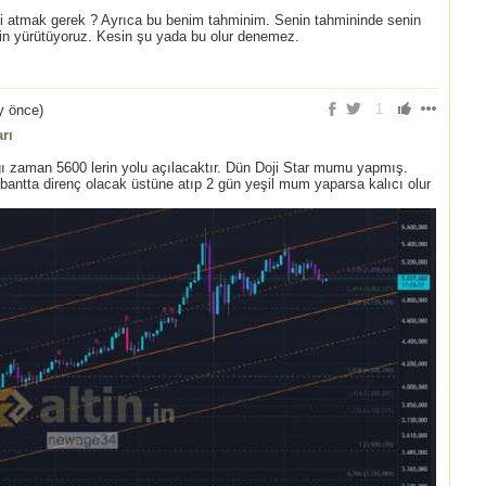
mi atmak gerek ? Ayrıca bu benim tahminim. Senin tahmininde senin
min yürütüyoruz. Kesin şu yada bu olur denemez.
1
y önce
)
rı
ğı zaman 5600 lerin yolu açılacaktır. Dün Doji Star mumu yapmış.
bantta direnç olacak üstüne atıp 2 gün yeşil mum yaparsa kalıcı olur