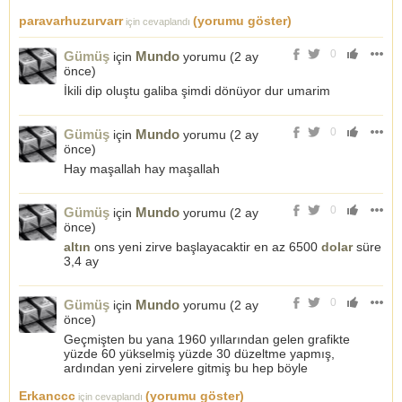
paravarhuzurvarr
(yorumu göster)
için cevaplandı
0
Gümüş
Mundo
için
yorumu (
2 ay
önce
)
İkili dip oluştu galiba şimdi dönüyor dur umarim
0
Gümüş
Mundo
için
yorumu (
2 ay
önce
)
Hay maşallah hay maşallah
0
Gümüş
Mundo
için
yorumu (
2 ay
önce
)
altın
ons yeni zirve başlayacaktir en az 6500
dolar
süre
3,4 ay
0
Gümüş
Mundo
için
yorumu (
2 ay
önce
)
Geçmişten bu yana 1960 yıllarından gelen grafikte
yüzde 60 yükselmiş yüzde 30 düzeltme yapmış,
ardından yeni zirvelere gitmiş bu hep böyle
Erkanccc
(yorumu göster)
için cevaplandı