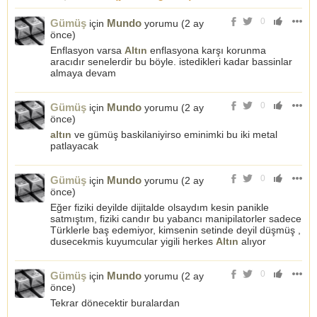
0
Gümüş
Mundo
için
yorumu (
2 ay
önce
)
Enflasyon varsa
Altın
enflasyona karşı korunma
aracıdır senelerdir bu böyle. istedikleri kadar bassinlar
almaya devam
0
Gümüş
Mundo
için
yorumu (
2 ay
önce
)
altın
ve gümüş baskilaniyirso eminimki bu iki metal
patlayacak
0
Gümüş
Mundo
için
yorumu (
2 ay
önce
)
Eğer fiziki deyilde dijitalde olsaydım kesin panikle
satmıştım, fiziki candır bu yabancı manipilatorler sadece
Türklerle baş edemiyor, kimsenin setinde deyil düşmüş ,
dusecekmis kuyumcular yigili herkes
Altın
alıyor
0
Gümüş
Mundo
için
yorumu (
2 ay
önce
)
Tekrar dönecektir buralardan