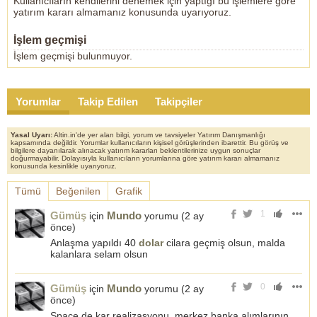
Kullanıcıların kendilerini denemek için yaptığı bu işlemlere göre
yatırım kararı almamanız konusunda uyarıyoruz.
İşlem geçmişi
İşlem geçmişi bulunmuyor.
Yorumlar
Takip Edilen
Takipçiler
Yasal Uyarı:
Altin.in'de yer alan bilgi, yorum ve tavsiyeler Yatırım Danışmanlığı
kapsamında değildir. Yorumlar kullanıcıların kişisel görüşlerinden ibarettir. Bu görüş ve
bilgilere dayanılarak alınacak yatırım kararları beklentilerinize uygun sonuçlar
doğurmayabilir. Dolayısıyla kullanıcıların yorumlarına göre yatırım kararı almamanız
konusunda kesinlikle uyarıyoruz.
Tümü
Beğenilen
Grafik
1
Gümüş
Mundo
için
yorumu (
2 ay
önce
)
Anlaşma yapıldı 40
dolar
cilara geçmiş olsun, malda
kalanlara selam olsun
0
Gümüş
Mundo
için
yorumu (
2 ay
önce
)
Space de kar realizasyonu, merkez banka alımlarının