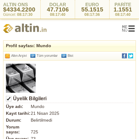
ALTIN ONS
DOLAR
EURO
PARİTE
$4334.2200
47.7106
55.1515
1.1551
Güncel:
08:17:30
08:17:40
08:17:36
08:17:40
Profil sayfası: Mundo
Altın Arşivi
Tüm yorumlar
Bist
Üyelik Bilgileri
Üye adı:
Mundo
Kayıt tarihi:
21 Nisan 2025
Durum:
Belirtilmedi
Yorum
sayısı:
725
Üye puanı:
73