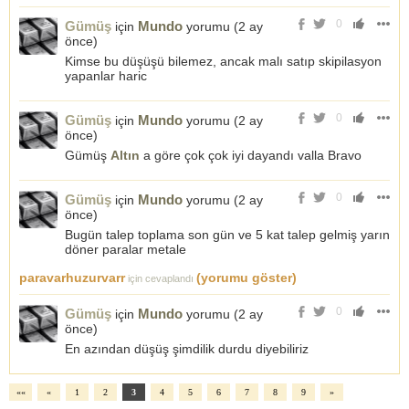
0
Gümüş
Mundo
için
yorumu (
2 ay
önce
)
Kimse bu düşüşü bilemez, ancak malı satıp skipilasyon
yapanlar haric
0
Gümüş
Mundo
için
yorumu (
2 ay
önce
)
Gümüş
Altın
a göre çok çok iyi dayandı valla Bravo
0
Gümüş
Mundo
için
yorumu (
2 ay
önce
)
Bugün talep toplama son gün ve 5 kat talep gelmiş yarın
döner paralar metale
paravarhuzurvarr
(yorumu göster)
için cevaplandı
0
Gümüş
Mundo
için
yorumu (
2 ay
önce
)
En azından düşüş şimdilik durdu diyebiliriz
««
«
1
2
3
4
5
6
7
8
9
»