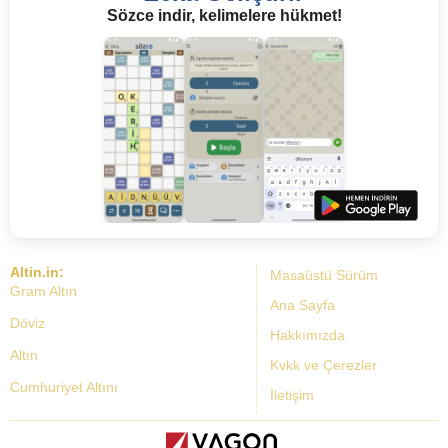
Sözce indir, kelimelere hükmet!
Altin.in:
Masaüstü Sürüm
Gram Altın
Ana Sayfa
Döviz
Hakkımızda
Altın
Kvkk ve Çerezler
Cumhuriyet Altını
İletişim
Dolar Kuru