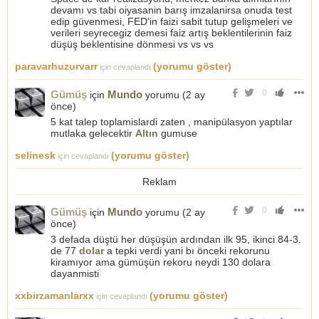
devamı vs tabi oiyasanin barış imzalanirsa onuda test
edip güvenmesi, FED'in faizi sabit tutup gelişmeleri ve
verileri seyrecegiz demesi faiz artış beklentilerinin faiz
düşüş beklentisine dönmesi vs vs vs
paravarhuzurvarr
(yorumu göster)
için cevaplandı
0
Gümüş
Mundo
için
yorumu (
2 ay
önce
)
5 kat talep toplamislardi zaten , manipülasyon yaptılar
mutlaka gelecektir
Altın
gumuse
selinesk
(yorumu göster)
için cevaplandı
Reklam
0
Gümüş
Mundo
için
yorumu (
2 ay
önce
)
3 defada düştü her düşüşün ardından ilk 95, ikinci 84-3.
de 77
dolar
a tepki verdi yani bı önceki rekorunu
kiramıyor ama gümüşün rekoru neydi 130 dolara
dayanmisti
xxbirzamanlarxx
(yorumu göster)
için cevaplandı