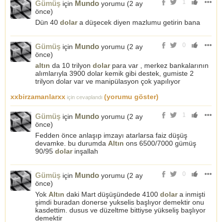
1
Gümüş
Mundo
için
yorumu (
2 ay
önce
)
Dün 40
dolar
a düşecek diyen mazlumu getirin bana
0
Gümüş
Mundo
için
yorumu (
2 ay
önce
)
altın
da 10 trilyon
dolar
para var , merkez bankalarının
alımlarıyla 3900 dolar kemik gibi destek, gumiste 2
trilyon dolar var ve manipülasyon çok yapılıyor
xxbirzamanlarxx
(yorumu göster)
için cevaplandı
1
Gümüş
Mundo
için
yorumu (
2 ay
önce
)
Fedden önce anlaşıp imzayı atarlarsa faiz düşüş
devamke. bu durumda
Altın
ons 6500/7000 gümüş
90/95
dolar
inşallah
0
Gümüş
Mundo
için
yorumu (
2 ay
önce
)
Yok
Altın
daki Mart düşüşündede 4100
dolar
a inmişti
şimdi buradan donerse yukselis başlıyor demektir onu
kasdettim. dusus ve düzeltme bittiyse yükseliş başlıyor
demektir