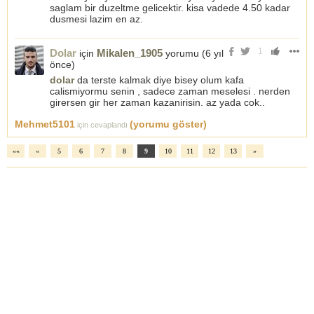
saglam bir duzeltme gelicektir. kisa vadede 4.50 kadar
dusmesi lazim en az.
1
Dolar
Mikalen_1905
için
yorumu (
6 yıl
önce
)
dolar
da terste kalmak diye bisey olum kafa
calismiyormu senin , sadece zaman meselesi . nerden
girersen gir her zaman kazanirisin. az yada cok..
Mehmet5101
(yorumu göster)
için cevaplandı
««
«
5
6
7
8
9
10
11
12
13
»