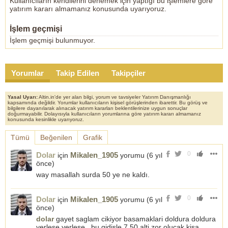
Kullanıcıların kendilerini denemek için yaptığı bu işlemlere göre
yatırım kararı almamanız konusunda uyarıyoruz.
İşlem geçmişi
İşlem geçmişi bulunmuyor.
Yorumlar
Takip Edilen
Takipçiler
Yasal Uyarı:
Altin.in'de yer alan bilgi, yorum ve tavsiyeler Yatırım Danışmanlığı
kapsamında değildir. Yorumlar kullanıcıların kişisel görüşlerinden ibarettir. Bu görüş ve
bilgilere dayanılarak alınacak yatırım kararları beklentilerinize uygun sonuçlar
doğurmayabilir. Dolayısıyla kullanıcıların yorumlarına göre yatırım kararı almamanız
konusunda kesinlikle uyarıyoruz.
Tümü
Beğenilen
Grafik
0
Dolar
Mikalen_1905
için
yorumu (
6 yıl
önce
)
way masallah surda 50 ye ne kaldı.
0
Dolar
Mikalen_1905
için
yorumu (
6 yıl
önce
)
dolar
gayet saglam cikiyor basamaklari doldura doldura
yerlese yerlese , bu gidisle 7.50 alti zor olucak kisa