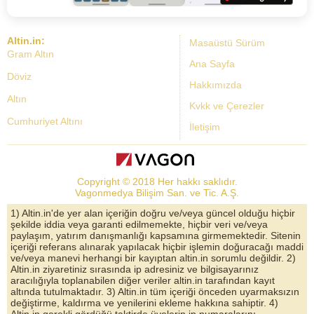
Altin.in:
Masaüstü Sürüm
Gram Altın
Ana Sayfa
Döviz
Hakkımızda
Altın
Kvkk ve Çerezler
Cumhuriyet Altını
İletişim
Dolar Kuru
Altın Fiyatları
Copyright © 2018 Her hakkı saklıdır.
Bist Yorum
Vagonmedya Bilişim San. ve Tic. A.Ş.
Altın Yorumları
1) Altin.in'de yer alan içeriğin doğru ve/veya güncel olduğu hiçbir
şekilde iddia veya garanti edilmemekte, hiçbir veri ve/veya
Döviz Kurları
paylaşım, yatırım danışmanlığı kapsamına girmemektedir. Sitenin
içeriği referans alınarak yapılacak hiçbir işlemin doğuracağı maddi
Çeyrek Altın
ve/veya manevi herhangi bir kayıptan altin.in sorumlu değildir. 2)
Altin.in ziyaretiniz sırasında ip adresiniz ve bilgisayarınız
Bitcoin
aracılığıyla toplanabilen diğer veriler altin.in tarafından kayıt
altında tutulmaktadır. 3) Altin.in tüm içeriği önceden uyarmaksızın
Euro/Dolar Parite
değiştirme, kaldırma ve yenilerini ekleme hakkına sahiptir. 4)