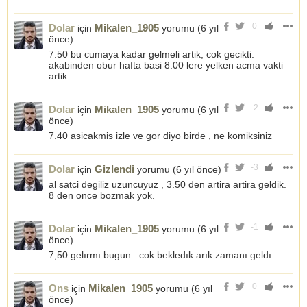
0
Dolar
Mikalen_1905
için
yorumu (
6 yıl
önce
)
7.50 bu cumaya kadar gelmeli artik, cok gecikti.
akabinden obur hafta basi 8.00 lere yelken acma vakti
artik.
-2
Dolar
Mikalen_1905
için
yorumu (
6 yıl
önce
)
7.40 asicakmis izle ve gor diyo birde , ne komiksiniz
-3
Dolar
Gizlendi
için
yorumu (
6 yıl önce
)
al satci degiliz uzuncuyuz , 3.50 den artira artira geldik.
8 den once bozmak yok.
-1
Dolar
Mikalen_1905
için
yorumu (
6 yıl
önce
)
7,50 gelırmı bugun . cok bekledık arık zamanı geldı.
0
Ons
Mikalen_1905
için
yorumu (
6 yıl
önce
)