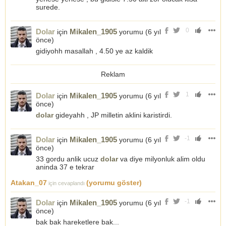
surede.
0
Dolar
Mikalen_1905
için
yorumu (
6 yıl
önce
)
gidiyohh masallah , 4.50 ye az kaldik
Reklam
1
Dolar
Mikalen_1905
için
yorumu (
6 yıl
önce
)
dolar
gideyahh , JP milletin aklini karistirdi.
-1
Dolar
Mikalen_1905
için
yorumu (
6 yıl
önce
)
33 gordu anlik ucuz
dolar
va diye milyonluk alim oldu
aninda 37 e tekrar
Atakan_07
(yorumu göster)
için cevaplandı
-1
Dolar
Mikalen_1905
için
yorumu (
6 yıl
önce
)
bak bak hareketlere bak...