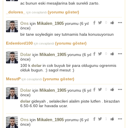
ac bunun eski mesajlarina bak surekli zarto.
_dolores_
(yorumu göster)
için cevaplandı
0
Ons
Mikalen_1905
için
yorumu (
6 yıl
önce
)
bir tane soyledigin sey tutmamis hala konusuyorsun
Erdemlord100
(yorumu göster)
için cevaplandı
0
Dolar
Mikalen_1905
için
yorumu (
6 yıl
önce
)
100 k
dolar
in cok buyuk bir para oldugunu ogrenmis
olduk bugun. :) sagol mesut :)
MesutP
(yorumu göster)
için cevaplandı
0
Dolar
Mikalen_1905
için
yorumu (
6 yıl
önce
)
dolar
gideyah , selalecileri alalim piste lutfen . birazdan
6.50-6.60 lar havada ucar.
1
Ons
Mikalen_1905
için
yorumu (
6 yıl
önce
)