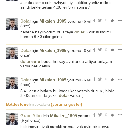
altinda sisme cok fazlaydi , iyi iteldiler yanliz millete .
simdi bekle gelsin 4.80 ler 3 yil sonra :)
0
Dolar
Mikalen_1905
için
yorumu (
6 yıl
önce
)
hehehe bayiliyorum bu siteye
dolar
3 kurus indimi
hemen 6.80 ciler gelmis
0
Dolar
Mikalen_1905
için
yorumu (
6 yıl
önce
)
dolar
euro
borsa hersey ayni anda artiyor anlayan
varsa beri gelsin.
0
Dolar
Mikalen_1905
için
yorumu (
6 yıl
önce
)
5.41 den alanlara bu kadar kar yazmis dusun , birde
3.40dan elinde yuklu
dolar
varsa :)
Battlestone
(yorumu göster)
için cevaplandı
0
Gram Altın
Mikalen_1905
için
yorumu
(
6 yıl önce
)
hicbirseyin fiyati surekli artmaz yok oyle bir dunya