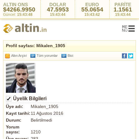
ALTIN ONS
DOLAR
EURO
PARİTE
$4266.9950
47.5953
55.0654
1.1561
Güncel:
15:43:48
15:43:44
15:43:42
15:43:44
Profil sayfası: Mikalen_1905
Altın Arşivi
Tüm yorumlar
Bist
Üyelik Bilgileri
Üye adı:
Mikalen_1905
Kayıt tarihi:
11 Ağustos 2016
Durum:
Belirtilmedi
Yorum
sayısı:
1210
Üye puanı:
283