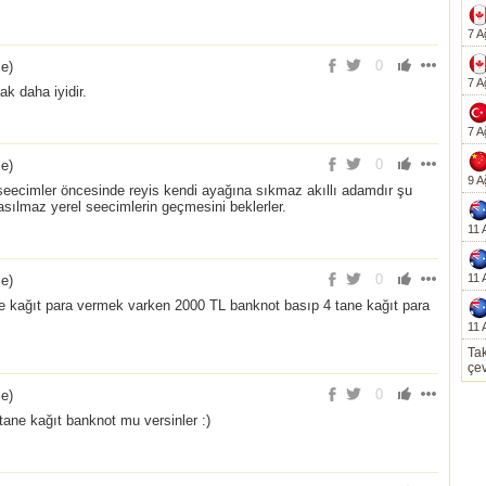
7 A
0
ce
)
7 A
ak daha iyidir.
7 A
0
ce
)
9 A
 seecimler öncesinde reyis kendi ayağına sıkmaz akıllı adamdır şu
sılmaz yerel seecimlerin geçmesini beklerler.
11 
0
11 
ce
)
e kağıt para vermek varken 2000 TL banknot basıp 4 tane kağıt para
11 
Tak
çev
0
ce
)
ane kağıt banknot mu versinler :)