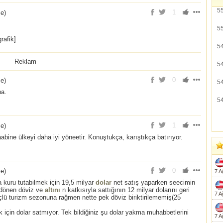
5
1
ce
)
5
rafik]
5
Reklam
5
0
ce
)
5
na.
5
1
ce
)
ine ülkeyi daha iyi yöneetir. Konuştukça, karıştıkça batırıyor.
0
ce
)
7 A
kuru tutabilmek için 19,5 milyar
dolar
net satış yaparken seecimin
 dönen döviz ve
altını
n katkısıyla sattığının 12 milyar dolarını geri
7 A
çlü turizm sezonuna rağmen nette pek döviz biriktirilememiş(25
için dolar satmıyor. Tek bildiğiniz şu dolar yakma muhabbetlerini
7 A