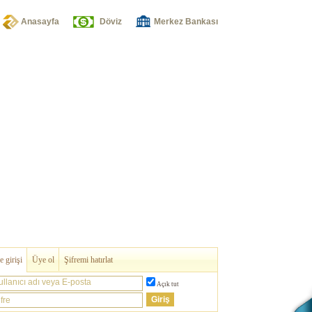
Anasayfa
Döviz
Merkez Bankası
 girişi
Üye ol
Şifremi hatırlat
ullanıcı adı veya E-posta
Açık tut
fre