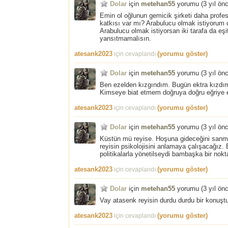
Dolar
için
metehan55
yorumu (
3 yıl ön
Emin ol oğlunun gemicik şirketi daha profe
katkısı var mı? Arabulucu olmak istiyorum
Arabulucu olmak istiyorsan iki tarafa da eşi
yansıtmamalısın.
atesank2023
(yorumu göster)
için cevaplandı
Dolar
için
metehan55
yorumu (
3 yıl ön
Ben ezelden kızgındım. Bugün ektra kızdım
Kimseye biat etmem doğruya doğru eğriye e
atesank2023
(yorumu göster)
için cevaplandı
Dolar
için
metehan55
yorumu (
3 yıl ön
Küstün mü reyise. Hoşuna gideceğini sanmı
reyisin psikolojisini anlamaya çalışacağız. 
politikalarla yönetilseydi bambaşka bir nokt
atesank2023
(yorumu göster)
için cevaplandı
Dolar
için
metehan55
yorumu (
3 yıl ön
Vay atasenk reyisin durdu durdu bir konuştu
atesank2023
(yorumu göster)
için cevaplandı