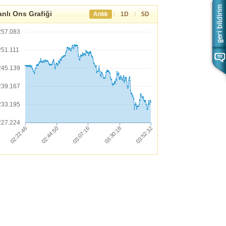
nlı Ons Grafiği
|
|
Anlık
1D
5D
257.083
251.111
245.139
239.167
233.195
227.224