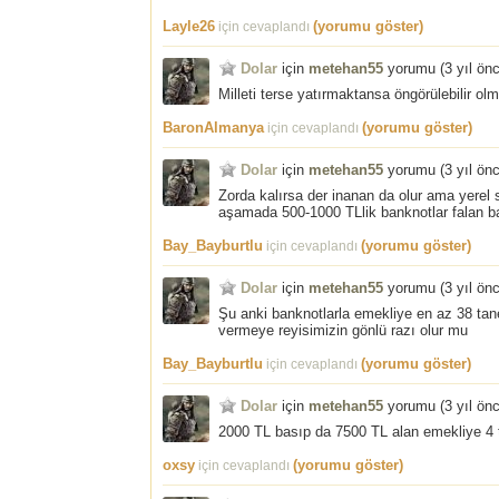
Layle26
(yorumu göster)
için cevaplandı
Dolar
için
metehan55
yorumu (
3 yıl ön
Milleti terse yatırmaktansa öngörülebilir olm
BaronAlmanya
(yorumu göster)
için cevaplandı
Dolar
için
metehan55
yorumu (
3 yıl ön
Zorda kalırsa der inanan da olur ama yerel
aşamada 500-1000 TLlik banknotlar falan ba
Bay_Bayburtlu
(yorumu göster)
için cevaplandı
Dolar
için
metehan55
yorumu (
3 yıl ön
Şu anki banknotlarla emekliye en az 38 tan
vermeye reyisimizin gönlü razı olur mu
Bay_Bayburtlu
(yorumu göster)
için cevaplandı
Dolar
için
metehan55
yorumu (
3 yıl ön
2000 TL basıp da 7500 TL alan emekliye 4 t
oxsy
(yorumu göster)
için cevaplandı