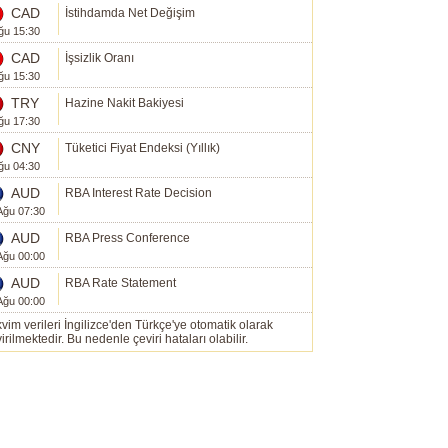
CAD
İstihdamda Net Değişim
ğu 15:30
CAD
İşsizlik Oranı
ğu 15:30
TRY
Hazine Nakit Bakiyesi
ğu 17:30
CNY
Tüketici Fiyat Endeksi (Yıllık)
ğu 04:30
AUD
RBA Interest Rate Decision
Ağu 07:30
AUD
RBA Press Conference
Ağu 00:00
AUD
RBA Rate Statement
Ağu 00:00
vim verileri İngilizce'den Türkçe'ye otomatik olarak
irilmektedir. Bu nedenle çeviri hataları olabilir.