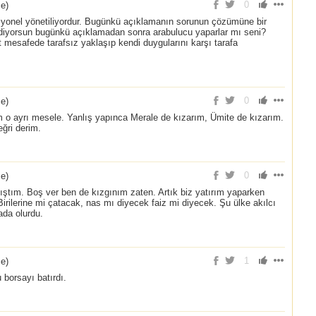
0
ce
)
syonel yönetiliyordur. Bugünkü açıklamanın sorunun çözümüne bir
 diyorsun bugünkü açıklamadan sonra arabulucu yaparlar mı seni?
t mesafede tarafsız yaklaşıp kendi duygularını karşı tarafa
0
ce
)
 o ayrı mesele. Yanlış yapınca Merale de kızarım, Ümite de kızarım.
ğri derim.
0
ce
)
ştım. Boş ver ben de kızgınım zaten. Artık biz yatırım yaparken
Birilerine mi çatacak, nas mı diyecek faiz mi diyecek. Şu ülke akılcı
ada olurdu.
1
ce
)
 borsayı batırdı.