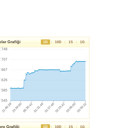
lar Grafiği
|
|
|
1D
10D
1S
1G
7.748
7.707
7.667
7.626
7.585
7.545
ro Grafiği
|
|
|
1D
10D
1S
1G