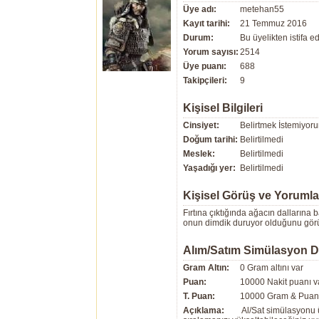
Üye adı:
metehan55
Kayıt tarihi:
21 Temmuz 2016
Durum:
Bu üyelikten istifa edi
Yorum sayısı:
2514
Üye puanı:
688
Takipçileri:
9
Kişisel Bilgileri
Cinsiyet:
Belirtmek İstemiyor
Doğum tarihi:
Belirtilmedi
Meslek:
Belirtilmedi
Yaşadığı yer:
Belirtilmedi
Kişisel Görüş ve Yorumla
Fırtına çıktığında ağacın dallarına
onun dimdik duruyor olduğunu gör
Alım/Satım Simülasyon 
Gram Altın:
0 Gram altını var
Puan:
10000 Nakit puanı v
T. Puan:
10000 Gram & Puan 
Açıklama:
Al/Sat simülasyonu ü