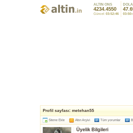
ALTIN ONS
DOL
4234.4550
47.6
Güncel:
03:52:46
03:50:
Profil sayfası: metehan55
Sitene Ekle
Altın Arşivi
Tüm yorumlar
B
Üyelik Bilgileri