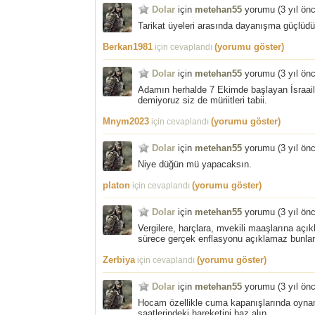
Dolar
için
metehan55
yorumu (
3 yıl ön
Tarikat üyeleri arasında dayanışma güçlüdür
Berkan1981
(yorumu göster)
için cevaplandı
Dolar
için
metehan55
yorumu (
3 yıl ön
Adamın herhalde 7 Ekimde başlayan İsraail- 
demiyoruz siz de müriitleri tabii.
Mnym2023
(yorumu göster)
için cevaplandı
Dolar
için
metehan55
yorumu (
3 yıl ön
Niye düğün mü yapacaksın.
platon
(yorumu göster)
için cevaplandı
Dolar
için
metehan55
yorumu (
3 yıl ön
Vergilere, harçlara, mvekili maaşlarına açı
sürece gerçek enflasyonu açıklamaz bunlar
Zerbiya
(yorumu göster)
için cevaplandı
Dolar
için
metehan55
yorumu (
3 yıl ön
Hocam özellikle cuma kapanışlarında oynama
saatlerindeki hareketini baz alın.