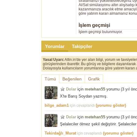
sıralamanızı yükseltebileceğiniz u
Al/Sat simülasyonu altın alış/satış
kazanmanıza aracılık etme amacıyla g
göre yatırım kararı almamanız kon
İşlem geçmişi
İşlem geçmişi bulunmuyor.
Yorumlar
Takipçiler
Yasal Uyarı:
Altin.in'de yer alan bilgi, yorum ve tavsiyel
görüşlerinden ibarettir. Bu görüş ve bilgilere dayanılarak
Dolayısıyla kullanıcıların yorumlarına göre yatırım karar
Tümü
Beğenilen
Grafik
Dolar
için
metehan55
yorumu (
3 yıl ön
X'te Barış Soydan yazmış.
bilge_adam1
(yorumu göster)
için cevaplandı
Dolar
için
metehan55
yorumu (
3 yıl ön
Şelaleciler ölmez şekil değiştirir. Şelaleci
Tekirdağlı_Murat
(yorumu göster)
için cevaplandı