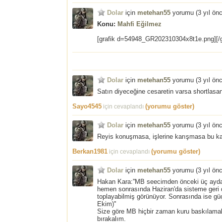
Dolar
için
metehan55
yorumu (
3 yıl ön
Konu:
Mahfi Eğilmez
[grafik d=54948_GR202310304x8t1e.png][/g
Dolar
için
metehan55
yorumu (
3 yıl ön
Satın diyeceğine cesaretin varsa shortlasa
Sayo4545
(yorumu göster)
için cevaplandı
Dolar
için
metehan55
yorumu (
3 yıl ön
Reyis konuşmasa, işlerine karışmasa bu kaab
Berkan1981
(yorumu göster)
için cevaplandı
Dolar
için
metehan55
yorumu (
3 yıl ön
Hakan Kara:''MB seecimden önceki üç ayda 
hemen sonrasında Haziran'da sisteme geri
toplayabilmiş görünüyor. Sonrasında ise gü
Ekim)''
Size göre MB hiçbir zaman kuru baskılamak 
bırakalım.