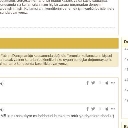
ygulamadır. Gerçekte herhangi bir maddi kazanç ya da kayıp sağlamaz.
ı konusunda siz kullanıcılarımızın hiç bir zarara uğramadan deneyim
eliştirilmiştir. Kullanıcıların kendilerini denemek için yaptığı bu işlemlere
usunda uyarıyoruz.
Do
4
er Yatırım Danışmanlığı kapsamında değildir. Yorumlar kullanıcıların kişisel
4
 alınacak yatırım kararları beklentilerinize uygun sonuçlar doğurmayabilir.
ı almamanız konusunda kesinlikle uyarıyoruz.
4
4
0
ce
)
4
4
0
ce
)
ler MB kuru baskılıyor muhabbetini bırakalım artık ya diyenlere döndü :)
Eu