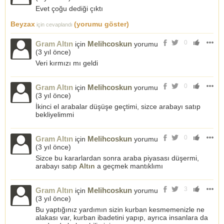
Evet çoğu dediği çıktı
Beyzax
(yorumu göster)
için cevaplandı
0
Gram Altın
Melihcoskun
için
yorumu
(
3 yıl önce
)
Veri kırmızı mı geldi
0
Gram Altın
Melihcoskun
için
yorumu
(
3 yıl önce
)
İkinci el arabalar düşüşe geçtimi, sizce arabayı satıp
bekliyelimmi
0
Gram Altın
Melihcoskun
için
yorumu
(
3 yıl önce
)
Sizce bu kararlardan sonra araba piyasası düşermi,
arabayı satıp
Altın
a geçmek mantıklımı
3
Gram Altın
Melihcoskun
için
yorumu
(
3 yıl önce
)
Bu yaptığınız yardımın sizin kurban kesmemenizle ne
alakası var, kurban ibadetini yapıp, ayrıca insanlara da