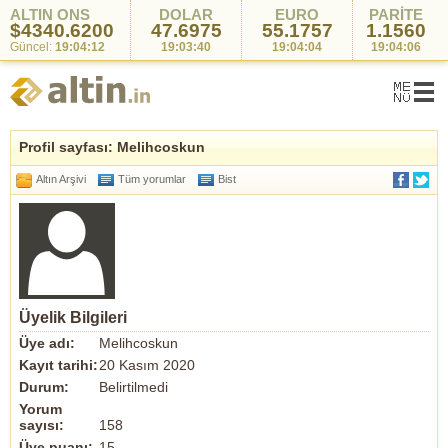
ALTIN ONS
DOLAR
EURO
PARİTE
$4340.6200
47.6975
55.1757
1.1560
Güncel:
19:04:12
19:03:40
19:04:04
19:04:06
Profil sayfası: Melihcoskun
Altın Arşivi
Tüm yorumlar
Bist
Üyelik Bilgileri
Üye adı:
Melihcoskun
Kayıt tarihi:
20 Kasım 2020
Durum:
Belirtilmedi
Yorum
sayısı:
158
Üye puanı:
15