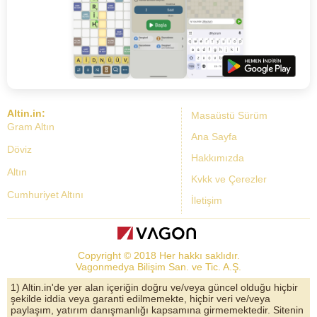
Altin.in:
Masaüstü Sürüm
Gram Altın
Ana Sayfa
Döviz
Hakkımızda
Altın
Kvkk ve Çerezler
Cumhuriyet Altını
İletişim
Dolar Kuru
Altın Fiyatları
Copyright © 2018 Her hakkı saklıdır.
Bist Yorum
Vagonmedya Bilişim San. ve Tic. A.Ş.
Altın Yorumları
1) Altin.in'de yer alan içeriğin doğru ve/veya güncel olduğu hiçbir
şekilde iddia veya garanti edilmemekte, hiçbir veri ve/veya
Döviz Kurları
paylaşım, yatırım danışmanlığı kapsamına girmemektedir. Sitenin