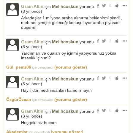
0
Gram Altın
Melihcoskun
için
yorumu
(
3 yıl önce
)
Arkadaşlar 1 milyona araba alınırmı beklenirmi şimdi ,
mehmet şimşek geleceği konuşuluyor araba piyasası
düşermi
2
Gram Altın
Melihcoskun
için
yorumu
(
3 yıl önce
)
Yardımları ve duaları oy içinmi yapıyorsunuz yoksa
insanlık için mi?
Gül_pemz06
(yorumu göster)
için cevaplandı
0
Gram Altın
Melihcoskun
için
yorumu
(
3 yıl önce
)
Hayır dönmedi insanları kamdırmayın
ÖzgürÖzcan
(yorumu göster)
için cevaplandı
0
Gram Altın
Melihcoskun
için
yorumu
(
3 yıl önce
)
Hoşgeldiniz hocam
Akademist
(yorumu göster)
için cevaplandı