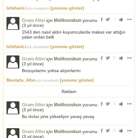
IsfehanLi
(yorumu göster)
için cevaplandı
1
Gram Altın
Melihcoskun
için
yorumu
(
3 yıl önce
)
1543 den nasıl aldın kuyumcularda makas var attığın
yalan ordan belli
IsfehanLi
(yorumu göster)
için cevaplandı
0
Gram Altın
Melihcoskun
için
yorumu
(
3 yıl önce
)
Bozuyolarmı yoksa alıyorlarmı
Mustafa_Altın
(yorumu göster)
için cevaplandı
Reklam
0
Gram Altın
Melihcoskun
için
yorumu
(
3 yıl önce
)
Bu
dolar
yine yükseliyor yavaş yavaş
0
Gram Altın
Melihcoskun
için
yorumu
(
3 yıl önce
)