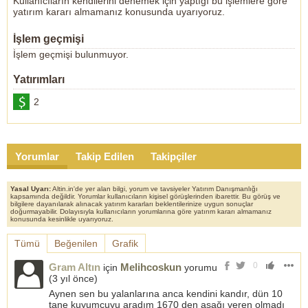
Kullanıcıların kendilerini denemek için yaptığı bu işlemlere göre
yatırım kararı almamanız konusunda uyarıyoruz.
İşlem geçmişi
İşlem geçmişi bulunmuyor.
Yatırımları
2
Yorumlar
Takip Edilen
Takipçiler
Yasal Uyarı:
Altin.in'de yer alan bilgi, yorum ve tavsiyeler Yatırım Danışmanlığı
kapsamında değildir. Yorumlar kullanıcıların kişisel görüşlerinden ibarettir. Bu görüş ve
bilgilere dayanılarak alınacak yatırım kararları beklentilerinize uygun sonuçlar
doğurmayabilir. Dolayısıyla kullanıcıların yorumlarına göre yatırım kararı almamanız
konusunda kesinlikle uyarıyoruz.
Tümü
Beğenilen
Grafik
0
Gram Altın
Melihcoskun
için
yorumu
(
3 yıl önce
)
Aynen sen bu yalanlarına anca kendini kandır, dün 10
tane kuyumcuyu aradım 1670 den aşağı veren olmadı