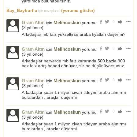
yardımda bulunabilirsiniz.
Bay_Bayburtlu
(yorumu göster)
için cevaplandı
0
Gram Altın
Melihcoskun
için
yorumu
(
3 yıl önce
)
Arladaşlar mb faiz yükseltirse araba fiyatları düşermi?
0
Gram Altın
Melihcoskun
için
yorumu
(
3 yıl önce
)
Arkadaşlar heryerde mb faiz kararında 500 bazla 900
baz faiz artış haberi dönüyor, siz ne düşünüyorsunuz
0
Gram Altın
Melihcoskun
için
yorumu
(
3 yıl önce
)
Arkadaşlar şuan 1 milyon civarı tldeyım araba alınırmı
buralardan , araçlar düşermi
0
Gram Altın
Melihcoskun
için
yorumu
(
3 yıl önce
)
Arkadaşlar şuan 1 milyon civarı tldeyım araba alınırmı
buralardan , araçlar düşermi