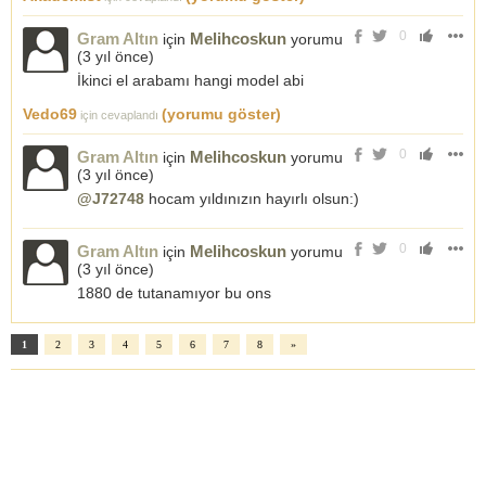
0
Gram Altın
Melihcoskun
için
yorumu
(
3 yıl önce
)
İkinci el arabamı hangi model abi
Vedo69
(yorumu göster)
için cevaplandı
0
Gram Altın
Melihcoskun
için
yorumu
(
3 yıl önce
)
@J72748
hocam yıldınızın hayırlı olsun:)
0
Gram Altın
Melihcoskun
için
yorumu
(
3 yıl önce
)
1880 de tutanamıyor bu ons
1
2
3
4
5
6
7
8
»