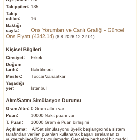
Takipçileri:
135
Takip
edilen:
16
Baktığı
Ons Yorumları ve Canlı Grafiği - Güncel
sayfa:
Ons Fiyatı (4342.14)
(8.8.2026 12:22:01)
Kişisel Bilgileri
Cinsiyet:
Erkek
Doğum
tarihi:
Belirtilmedi
Meslek:
Tüccar/zanaatkar
Yaşadığı
yer:
İstanbul
Alım/Satım Simülasyon Durumu
Gram Altın:
0 Gram altını var
Puan:
10000 Nakit puanı var
T. Puan:
10000 Gram & Puan birleşimi
Açıklama:
Al/Sat simülasyonu üyelik başlangıcında sistem
tarafından verilen puanları kullanarak başarı sıralamanızı
yükseltebileceğiniz uygulamadır. Gerçekte herhangi bir maddi