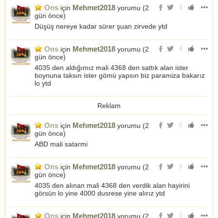
Ons
Mehmet2018
için
yorumu (
2
0
gün önce
)
Düşüş nereye kadar sürer şuan zirvede ytd
Ons
Mehmet2018
için
yorumu (
2
0
gün önce
)
4035 den aldığımız mali 4368 den sattık alan ister
boynuna taksın ister gömü yapsın biz paramiza bakarız
lo ytd
Reklam
Ons
Mehmet2018
için
yorumu (
2
0
gün önce
)
ABD mali satarmi
Ons
Mehmet2018
için
yorumu (
2
0
gün önce
)
4035 den alınan mali 4368 den verdik alan hayirini
görsün lo yine 4000 dusrese yine alırız ytd
Ons
Mehmet2018
için
yorumu (
2
0