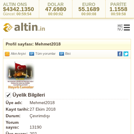
ALTIN ONS
DOLAR
EURO
PARİTE
$4342.1350
47.6980
55.1689
1.1558
Güncel:
00:59:54
00:00:02
00:00:08
00:59:58
Profil sayfası: Mehmet2018
Altın Arşivi
Tüm yorumlar
Bist
Üyelik Bilgileri
Üye adı:
Mehmet2018
Kayıt tarihi:
27 Ekim 2018
Durum:
Çevrimdışı
Yorum
sayısı:
13190
Üye puanı:
202