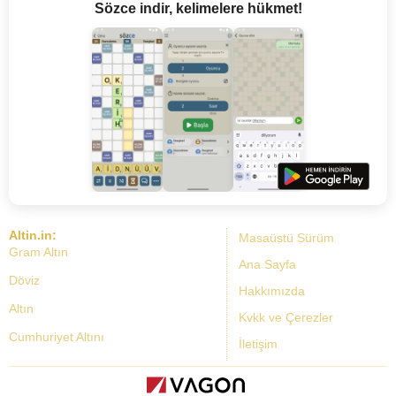
Sözce indir, kelimelere hükmet!
Altin.in:
Masaüstü Sürüm
Gram Altın
Ana Sayfa
Döviz
Hakkımızda
Altın
Kvkk ve Çerezler
Cumhuriyet Altını
İletişim
Dolar Kuru
Altın Fiyatları