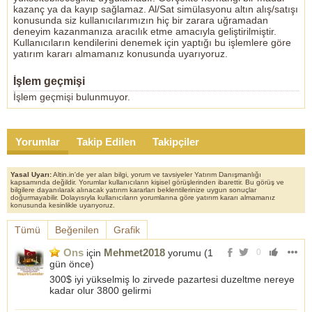
kazanç ya da kayıp sağlamaz. Al/Sat simülasyonu altın alış/satışı
konusunda siz kullanıcılarımızın hiç bir zarara uğramadan
deneyim kazanmanıza aracılık etme amacıyla geliştirilmiştir.
Kullanıcıların kendilerini denemek için yaptığı bu işlemlere göre
yatırım kararı almamanız konusunda uyarıyoruz.
İşlem geçmişi
İşlem geçmişi bulunmuyor.
Yorumlar
Takip Edilen
Takipçiler
Yasal Uyarı:
Altin.in'de yer alan bilgi, yorum ve tavsiyeler Yatırım Danışmanlığı
kapsamında değildir. Yorumlar kullanıcıların kişisel görüşlerinden ibarettir. Bu görüş ve
bilgilere dayanılarak alınacak yatırım kararları beklentilerinize uygun sonuçlar
doğurmayabilir. Dolayısıyla kullanıcıların yorumlarına göre yatırım kararı almamanız
konusunda kesinlikle uyarıyoruz.
Tümü
Beğenilen
Grafik
Ons
Mehmet2018
için
yorumu (
1
0
gün önce
)
300$ iyi yükselmiş lo zirvede pazartesi duzeltme nereye
kadar olur 3800 gelirmi