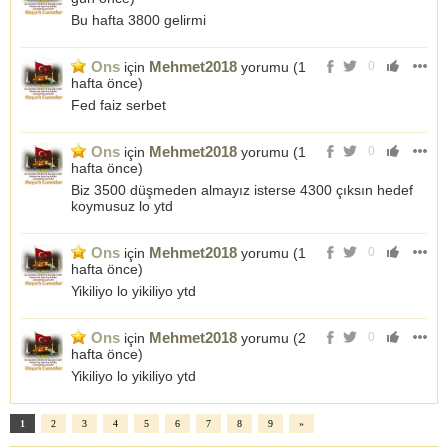
Bu hafta 3800 gelirmi
Ons
Mehmet2018
için
yorumu (
1
0
hafta önce
)
Fed faiz serbet
Ons
Mehmet2018
için
yorumu (
1
0
hafta önce
)
Biz 3500 düşmeden almayız isterse 4300 çıksın hedef
koymusuz lo ytd
Ons
Mehmet2018
için
yorumu (
1
0
hafta önce
)
Yikiliyo lo yikiliyo ytd
Ons
Mehmet2018
için
yorumu (
2
0
hafta önce
)
Yikiliyo lo yikiliyo ytd
1
2
3
4
5
6
7
8
9
»