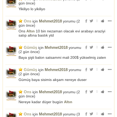
gün önce
)
Yikiliyo lo yikiliyo
Ons
Mehmet2018
için
yorumu (
2
0
gün önce
)
Ons
Altın
10 bin nezaman olacak evi arabayı araziyi
satıp altına bastık ytd
Gümüş
Mehmet2018
için
yorumu
0
(
2 gün önce
)
Baya şişti balon satsammi mali 200$ yükselmiş zaten
Gümüş
Mehmet2018
için
yorumu
0
(
2 gün önce
)
Gümüş baya sisimis akşam nereye duser
Ons
Mehmet2018
için
yorumu (
2
0
gün önce
)
Nereye kadar düşer bugün
Altın
Ons
Mehmet2018
için
yorumu (
3
0