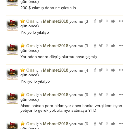
gün önce
)
200 $ çıkmış daha ne çıksın lo
Ons
Mehmet2018
için
yorumu (
3
0
gün önce
)
Yikilyo lo yikiliyo
Ons
Mehmet2018
için
yorumu (
3
0
gün önce
)
Yarından sonra düşüş olurmu baya şişmiş
Ons
Mehmet2018
için
yorumu (
4
0
gün önce
)
Yikiliyo lo yikiliyo
Ons
Mehmet2018
için
yorumu (
6
0
gün önce
)
Alsan satsan para birkmiyor anca banka vergi komisyon
yetiyor lo gerek yok alamya satmaya YTD
Ons
Mehmet2018
için
yorumu (
6
0
gün önce
)