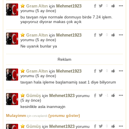
Gram Altın
Mehmet1923
için
0
yorumu (
5 ay önce
)
bu tavşan niye normale donmuyo birde 7.24 işlem.
yapıyoruz diyorar makas çok açık
Gram Altın
Mehmet1923
için
0
yorumu (
5 ay önce
)
Ne uyanık bunlar ya
Reklam
Gram Altın
Mehmet1923
için
0
yorumu (
5 ay önce
)
tavşan hala işleme başlamamiş saat 1 diye biliyorum
Gümüş
Mehmet1923
için
yorumu
-1
(
5 ay önce
)
kesinlikle asla inanmayjn
Mulayimm
(yorumu göster)
için cevaplandı
Gümüş
Mehmet1923
için
yorumu
0