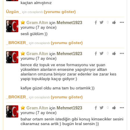
kaçtan almıştınız
Üzgün_
(yorumu göster)
için cevaplandı
Gram Altın
Mehmet1923
için
0
yorumu (
7 ay önce
)
sesli güldüm:))
_BROKER_
(yorumu göster)
için cevaplandı
Gram Altın
Mehmet1923
için
0
yorumu (
7 ay önce
)
bence diz topuk ve ense formasyonu var şuan
yüksekten alanların ensesine yapıştırıyor alttan
alanların omzuna biniyor zarar edenler ise zarar kes
yapip topuklayip kaçıp gidiyor:)
kafiye güzel oldu ama tam bu ortamlık:))
_BROKER_
(yorumu göster)
için cevaplandı
Gram Altın
Mehmet1923
için
0
yorumu (
7 ay önce
)
bahar ortam senin istediğin gibi konuş kimsecikler sesini
cikaramaz sana artik:) bugün kral sensin:))