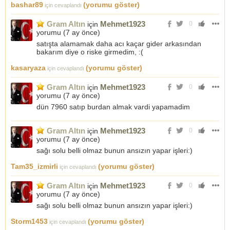
bashar89
(yorumu göster)
için cevaplandı
Gram Altın
Mehmet1923
için
0
yorumu (
7 ay önce
)
satışta alamamak daha acı kaçar gider arkasından
bakarım diye o riske girmedim, :(
kasaryaza
(yorumu göster)
için cevaplandı
Gram Altın
Mehmet1923
için
0
yorumu (
7 ay önce
)
dün 7960 satıp burdan almak vardi yapamadim
Gram Altın
Mehmet1923
için
0
yorumu (
7 ay önce
)
sağı solu belli olmaz bunun ansızın yapar işleri:)
Tam35_izmirli
(yorumu göster)
için cevaplandı
Gram Altın
Mehmet1923
için
0
yorumu (
7 ay önce
)
sağı solu belli olmaz bunun ansızın yapar işleri:)
Storm1453
(yorumu göster)
için cevaplandı