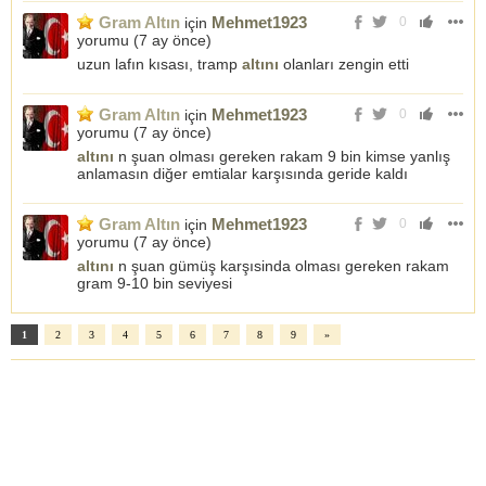
Gram Altın
Mehmet1923
için
0
yorumu (
7 ay önce
)
uzun lafın kısası, tramp
altını
olanları zengin etti
Gram Altın
Mehmet1923
için
0
yorumu (
7 ay önce
)
altını
n şuan olması gereken rakam 9 bin kimse yanlış
anlamasın diğer emtialar karşısında geride kaldı
Gram Altın
Mehmet1923
için
0
yorumu (
7 ay önce
)
altını
n şuan gümüş karşısinda olması gereken rakam
gram 9-10 bin seviyesi
1
2
3
4
5
6
7
8
9
»