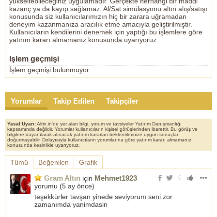
yükseltebileceğiniz uygulamadır. Gerçekte herhangi bir maddi
kazanç ya da kayıp sağlamaz. Al/Sat simülasyonu altın alış/satışı
konusunda siz kullanıcılarımızın hiç bir zarara uğramadan
deneyim kazanmanıza aracılık etme amacıyla geliştirilmiştir.
Kullanıcıların kendilerini denemek için yaptığı bu işlemlere göre
yatırım kararı almamanız konusunda uyarıyoruz.
İşlem geçmişi
İşlem geçmişi bulunmuyor.
Yorumlar
Takip Edilen
Takipçiler
Yasal Uyarı:
Altin.in'de yer alan bilgi, yorum ve tavsiyeler Yatırım Danışmanlığı
kapsamında değildir. Yorumlar kullanıcıların kişisel görüşlerinden ibarettir. Bu görüş ve
bilgilere dayanılarak alınacak yatırım kararları beklentilerinize uygun sonuçlar
doğurmayabilir. Dolayısıyla kullanıcıların yorumlarına göre yatırım kararı almamanız
konusunda kesinlikle uyarıyoruz.
Tümü
Beğenilen
Grafik
Gram Altın
Mehmet1923
için
0
yorumu (
5 ay önce
)
teşekkürler tavşan yinede seviyorum seni zor
zamanımda yanimdasin