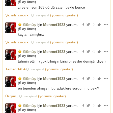
(
5 ay önce
)
zirve en son 163 gördü zaten bekle bence
Şanslı_çocuk_
(yorumu göster)
için cevaplandı
Gümüş
Mehmet1923
için
yorumu
0
(
5 ay önce
)
kaçtan almıştınz
Şanslı_çocuk_
(yorumu göster)
için cevaplandı
Gümüş
Mehmet1923
için
yorumu
-1
(
6 ay önce
)
tahmin ettim:) çok bilmişin birisi birseyler demiştir diye:)
Tamaci1434
(yorumu göster)
için cevaplandı
Gümüş
Mehmet1923
için
yorumu
0
(
6 ay önce
)
en tepeden almışsın buradakilere sordun mu peki?
Üzgün_
(yorumu göster)
için cevaplandı
Gümüş
Mehmet1923
için
yorumu
0
(
6 ay önce
)