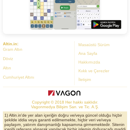
Altin.in:
Masaüstü Sürüm
Gram Altın
Ana Sayfa
Döviz
Hakkımızda
Altın
Kvkk ve Çerezler
Cumhuriyet Altını
İletişim
Dolar Kuru
Altın Fiyatları
Copyright © 2018 Her hakkı saklıdır.
Bist Yorum
Vagonmedya Bilişim San. ve Tic. A.Ş.
Altın Yorumları
1) Altin.in'de yer alan içeriğin doğru ve/veya güncel olduğu hiçbir
şekilde iddia veya garanti edilmemekte, hiçbir veri ve/veya
Döviz Kurları
paylaşım, yatırım danışmanlığı kapsamına girmemektedir. Sitenin
içeriği referans alınarak yapılacak hiçbir işlemin doğuracağı maddi