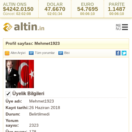
ALTIN ONS
DOLAR
EURO
PARİTE
$4242.0150
47.6670
54.7695
1.1487
Güncel:
02:02:08
02:01:34
00:06:10
00:06:10
Profil sayfası: Mehmet1923
Altın Arşivi
Tüm yorumlar
Bist
Üyelik Bilgileri
Üye adı:
Mehmet1923
Kayıt tarihi:
26 Haziran 2018
Durum:
Belirtilmedi
Yorum
sayısı:
2323
Üye puanı:
178