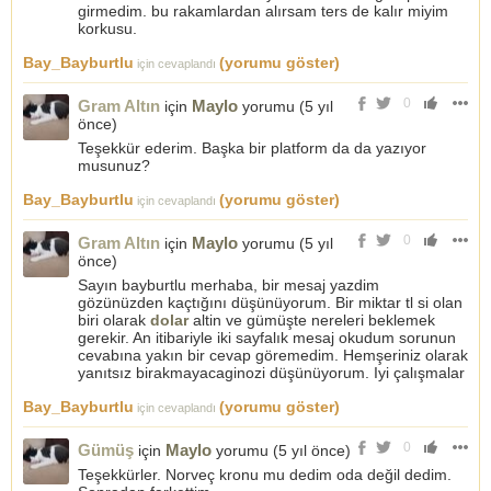
girmedim. bu rakamlardan alırsam ters de kalır miyim
korkusu.
Bay_Bayburtlu
(yorumu göster)
için cevaplandı
0
Gram Altın
Maylo
için
yorumu (
5 yıl
önce
)
Teşekkür ederim. Başka bir platform da da yazıyor
musunuz?
Bay_Bayburtlu
(yorumu göster)
için cevaplandı
0
Gram Altın
Maylo
için
yorumu (
5 yıl
önce
)
Sayın bayburtlu merhaba, bir mesaj yazdim
gözünüzden kaçtığını düşünüyorum. Bir miktar tl si olan
biri olarak
dolar
altin ve gümüşte nereleri beklemek
gerekir. An itibariyle iki sayfalık mesaj okudum sorunun
cevabına yakın bir cevap göremedim. Hemşeriniz olarak
yanıtsız birakmayacaginozi düşünüyorum. Iyi çalışmalar
Bay_Bayburtlu
(yorumu göster)
için cevaplandı
0
Gümüş
Maylo
için
yorumu (
5 yıl önce
)
Teşekkürler. Norveç kronu mu dedim oda değil dedim.