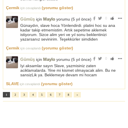
Çermik
(yorumu göster)
için cevaplandı
0
Gümüş
Maylo
için
yorumu (
5 yıl önce
)
Günaydın, slave hoca Yönlendirdi. platini hoc su ana
kadar takip etmemistim. Artık sepetime aklemek
istiyorum. Sizce alim yeri ve yıl sonu beklentinizi
yazarsanız sevinirim. Teşekkürler simdiden
Çermik
(yorumu göster)
için cevaplandı
0
Gümüş
Maylo
için
yorumu (
5 yıl önce
)
Iyi aksamlar sayın Slave, yazmisiniz zaten
aciklamalarda. Yine mi kismet olmayacak alim. Bu ne
sansizLik ya. Beklemeye devam mi hocam
SLAVE
(yorumu göster)
için cevaplandı
1
2
3
4
5
6
7
8
»