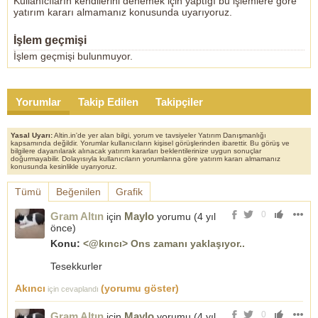
Kullanıcıların kendilerini denemek için yaptığı bu işlemlere göre
yatırım kararı almamanız konusunda uyarıyoruz.
İşlem geçmişi
İşlem geçmişi bulunmuyor.
Yorumlar
Takip Edilen
Takipçiler
Yasal Uyarı:
Altin.in'de yer alan bilgi, yorum ve tavsiyeler Yatırım Danışmanlığı
kapsamında değildir. Yorumlar kullanıcıların kişisel görüşlerinden ibarettir. Bu görüş ve
bilgilere dayanılarak alınacak yatırım kararları beklentilerinize uygun sonuçlar
doğurmayabilir. Dolayısıyla kullanıcıların yorumlarına göre yatırım kararı almamanız
konusunda kesinlikle uyarıyoruz.
Tümü
Beğenilen
Grafik
0
Gram Altın
Maylo
için
yorumu (
4 yıl
önce
)
Konu:
<@kıncı> Ons zamanı yaklaşıyor..
Tesekkurler
Akıncı
(yorumu göster)
için cevaplandı
0
Gram Altın
Maylo
için
yorumu (
4 yıl