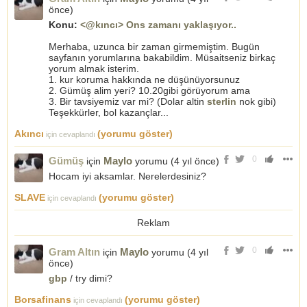
önce
)
Konu:
<@kıncı> Ons zamanı yaklaşıyor..
Merhaba, uzunca bir zaman girmemiştim. Bugün
sayfanın yorumlarına bakabildim. Müsaitseniz birkaç
yorum almak isterim.
1. kur koruma hakkında ne düşünüyorsunuz
2. Gümüş alim yeri? 10.20gibi görüyorum ama
3. Bir tavsiyemiz var mi? (Dolar altin
sterlin
nok gibi)
Teşekkürler, bol kazançlar...
Akıncı
(yorumu göster)
için cevaplandı
0
Gümüş
Maylo
için
yorumu (
4 yıl önce
)
Hocam iyi aksamlar. Nerelerdesiniz?
SLAVE
(yorumu göster)
için cevaplandı
Reklam
0
Gram Altın
Maylo
için
yorumu (
4 yıl
önce
)
gbp
/ try dimi?
Borsafinans
(yorumu göster)
için cevaplandı