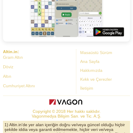
Altin.in:
Masaüstü Sürüm
Gram Altın
Ana Sayfa
Döviz
Hakkımızda
Altın
Kvkk ve Çerezler
Cumhuriyet Altını
İletişim
Dolar Kuru
Altın Fiyatları
Copyright © 2018 Her hakkı saklıdır.
Bist Yorum
Vagonmedya Bilişim San. ve Tic. A.Ş.
Altın Yorumları
1) Altin.in'de yer alan içeriğin doğru ve/veya güncel olduğu hiçbir
şekilde iddia veya garanti edilmemekte, hiçbir veri ve/veya