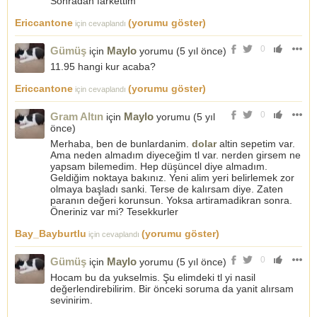
Sonradan farkettim
Ericcantone
(yorumu göster)
için cevaplandı
0
Gümüş
Maylo
için
yorumu (
5 yıl önce
)
11.95 hangi kur acaba?
Ericcantone
(yorumu göster)
için cevaplandı
0
Gram Altın
Maylo
için
yorumu (
5 yıl
önce
)
Merhaba, ben de bunlardanim.
dolar
altin sepetim var.
Ama neden almadım diyeceğim tl var. nerden girsem ne
yapsam bilemedim. Hep düşüncel diye almadım.
Geldiğim noktaya bakınız. Yeni alim yeri belirlemek zor
olmaya başladı sanki. Terse de kalırsam diye. Zaten
paranın değeri korunsun. Yoksa artiramadikran sonra.
Öneriniz var mi? Tesekkurler
Bay_Bayburtlu
(yorumu göster)
için cevaplandı
0
Gümüş
Maylo
için
yorumu (
5 yıl önce
)
Hocam bu da yukselmis. Şu elimdeki tl yi nasil
değerlendirebilirim. Bir önceki soruma da yanit alırsam
sevinirim.