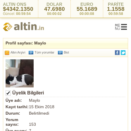
ALTIN ONS
DOLAR
EURO
PARİTE
$4342.1350
47.6980
55.1689
1.1558
Güncel:
00:59:54
00:00:02
00:00:08
00:59:58
Profil sayfası: Maylo
Altın Arşivi
Tüm yorumlar
Bist
Üyelik Bilgileri
Üye adı:
Maylo
Kayıt tarihi:
15 Ekim 2018
Durum:
Belirtilmedi
Yorum
sayısı:
153
Üye puanı:
7