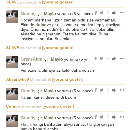
SLAVE
(yorumu göster)
için cevaplandı
0
Gümüş
Maylo
için
yorumu (
5 yıl önce
)
Hocam merhaba, uzun zaman oldu size yazmamalı.
Ekimde
dolar
ve gr altin var . satmadim hep yükseliyor
diye. Öneriniz nedir? Bir de elim de tl var dolar altin
almadığına pişmanım. Terste kalırım diye. Buna
tavsiyeniz ne olur. Selamlar
SLAVE
(yorumu göster)
için cevaplandı
-1
Gram Altın
Maylo
için
yorumu (
5 yıl
önce
)
Venezüella olmaya az kaldi daha nolsun
Aksaraylı68
(yorumu göster)
için cevaplandı
0
Gümüş
Maylo
için
yorumu (
5 yıl önce
)
Kafam karisti desem. Bi bakim
Çermik
(yorumu göster)
için cevaplandı
0
Gümüş
Maylo
için
yorumu (
5 yıl önce
)
Platini hangi bankadan alıyorsunuz.
tfx
gibi çalışan
banka hangisi acaba