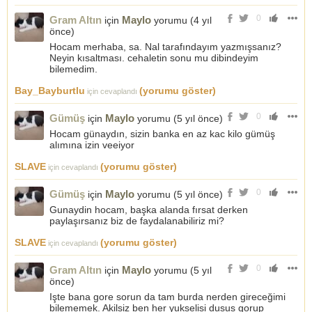
0
Gram Altın
Maylo
için
yorumu (
4 yıl
önce
)
Hocam merhaba, sa. Nal tarafındayım yazmışsanız?
Neyin kısaltması. cehaletin sonu mu dibindeyim
bilemedim.
Bay_Bayburtlu
(yorumu göster)
için cevaplandı
0
Gümüş
Maylo
için
yorumu (
5 yıl önce
)
Hocam günaydın, sizin banka en az kac kilo gümüş
alımına izin veeiyor
SLAVE
(yorumu göster)
için cevaplandı
0
Gümüş
Maylo
için
yorumu (
5 yıl önce
)
Gunaydin hocam, başka alanda fırsat derken
paylaşırsanız biz de faydalanabiliriz mi?
SLAVE
(yorumu göster)
için cevaplandı
0
Gram Altın
Maylo
için
yorumu (
5 yıl
önce
)
Işte bana gore sorun da tam burda nerden gireceğimi
bilememek. Akilsiz ben her yukselisi dusus gorup