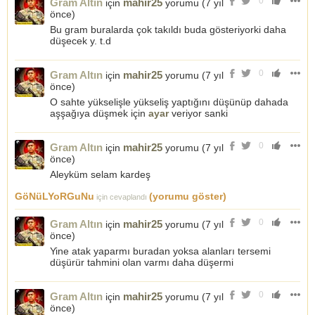
0
Gram Altın
mahir25
için
yorumu (
7 yıl
önce
)
Bu gram buralarda çok takıldı buda gösteriyorki daha
düşecek y. t.d
0
Gram Altın
mahir25
için
yorumu (
7 yıl
önce
)
O sahte yükselişle yükseliş yaptığını düşünüp dahada
aşşağıya düşmek için
ayar
veriyor sanki
0
Gram Altın
mahir25
için
yorumu (
7 yıl
önce
)
Aleyküm selam kardeş
GöNüLYoRGuNu
(yorumu göster)
için cevaplandı
0
Gram Altın
mahir25
için
yorumu (
7 yıl
önce
)
Yine atak yaparmı buradan yoksa alanları tersemi
düşürür tahmini olan varmı daha düşermi
0
Gram Altın
mahir25
için
yorumu (
7 yıl
önce
)