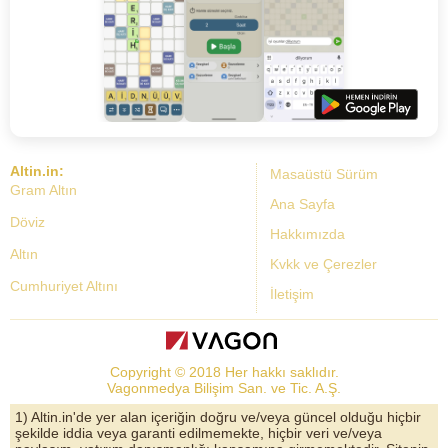
Altin.in:
Masaüstü Sürüm
Gram Altın
Ana Sayfa
Döviz
Hakkımızda
Altın
Kvkk ve Çerezler
Cumhuriyet Altını
İletişim
Dolar Kuru
Altın Fiyatları
Copyright © 2018 Her hakkı saklıdır.
Bist Yorum
Vagonmedya Bilişim San. ve Tic. A.Ş.
Altın Yorumları
1) Altin.in'de yer alan içeriğin doğru ve/veya güncel olduğu hiçbir
şekilde iddia veya garanti edilmemekte, hiçbir veri ve/veya
Döviz Kurları