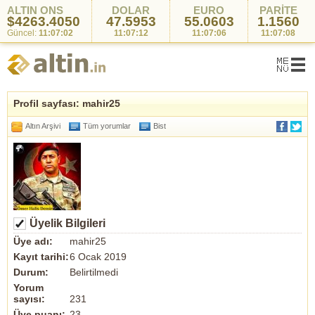
ALTIN ONS
DOLAR
EURO
PARİTE
$4263.4050
47.5953
55.0603
1.1560
Güncel:
11:07:02
11:07:12
11:07:06
11:07:08
Profil sayfası: mahir25
Altın Arşivi
Tüm yorumlar
Bist
Üyelik Bilgileri
Üye adı:
mahir25
Kayıt tarihi:
6 Ocak 2019
Durum:
Belirtilmedi
Yorum
sayısı:
231
Üye puanı:
23