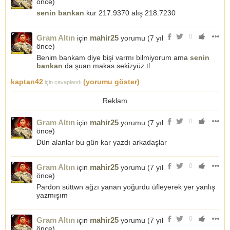
önce
)
senin bankan
kur 217.9370 alış 218.7230
0
Gram Altın
mahir25
için
yorumu (
7 yıl
önce
)
Benim bankam diye bişi varmı bilmiyorum ama
senin
bankan
da şuan makas sekizyüz tl
kaptan42
(yorumu göster)
için cevaplandı
Reklam
0
Gram Altın
mahir25
için
yorumu (
7 yıl
önce
)
Dün alanlar bu gün kar yazdı arkadaşlar
0
Gram Altın
mahir25
için
yorumu (
7 yıl
önce
)
Pardon süttwn ağzı yanan yoğurdu üfleyerek yer yanlış
yazmışım
0
Gram Altın
mahir25
için
yorumu (
7 yıl
önce
)