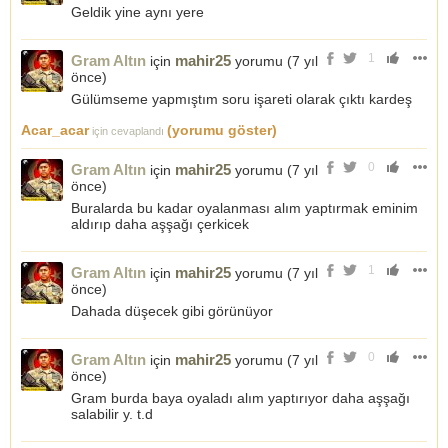
Geldik yine aynı yere
1
Gram Altın
mahir25
için
yorumu (
7 yıl
önce
)
Gülümseme yapmıştım soru işareti olarak çıktı kardeş
Acar_acar
(yorumu göster)
için cevaplandı
0
Gram Altın
mahir25
için
yorumu (
7 yıl
önce
)
Buralarda bu kadar oyalanması alım yaptırmak eminim
aldırıp daha aşşağı çerkicek
1
Gram Altın
mahir25
için
yorumu (
7 yıl
önce
)
Dahada düşecek gibi görünüyor
0
Gram Altın
mahir25
için
yorumu (
7 yıl
önce
)
Gram burda baya oyaladı alım yaptırıyor daha aşşağı
salabilir y. t.d