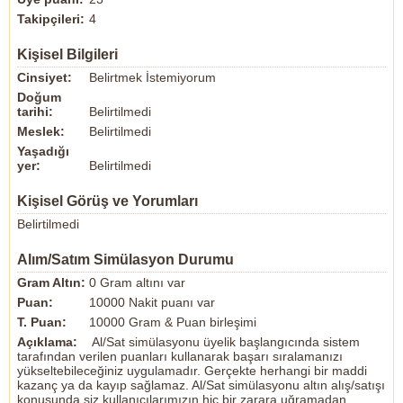
Takipçileri:
4
Kişisel Bilgileri
Cinsiyet:
Belirtmek İstemiyorum
Doğum
tarihi:
Belirtilmedi
Meslek:
Belirtilmedi
Yaşadığı
yer:
Belirtilmedi
Kişisel Görüş ve Yorumları
Belirtilmedi
Alım/Satım Simülasyon Durumu
Gram Altın:
0 Gram altını var
Puan:
10000 Nakit puanı var
T. Puan:
10000 Gram & Puan birleşimi
Açıklama:
Al/Sat simülasyonu üyelik başlangıcında sistem
tarafından verilen puanları kullanarak başarı sıralamanızı
yükseltebileceğiniz uygulamadır. Gerçekte herhangi bir maddi
kazanç ya da kayıp sağlamaz. Al/Sat simülasyonu altın alış/satışı
konusunda siz kullanıcılarımızın hiç bir zarara uğramadan