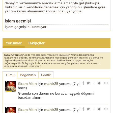
deneyim kazanmanıza aracılık etme amacıyla geliştirilmiştir.
Kullanıcıların kendilerini denemek için yaptığı bu işlemlere göre
yatırım kararı almamanız konusunda uyarıyoruz.
İşlem geçmişi
İşlem geçmişi bulunmuyor.
Yorumlar
Takipçiler
Yasal Uyarı:
Altin.in'de yer alan bilgi, yorum ve tavsiyeler Yatırım Danışmanlığı
kapsamında değildir. Yorumlar kullanıcıların kişisel görüşlerinden ibarettir. Bu görüş ve
bilgilere dayanılarak alınacak yatırım kararları beklentilerinize uygun sonuçlar
doğurmayabilir. Dolayısıyla kullanıcıların yorumlarına göre yatırım kararı almamanız
konusunda kesinlikle uyarıyoruz.
Tümü
Beğenilen
Grafik
0
Gram Altın
mahir25
için
yorumu (
7 yıl
önce
)
Gramda son durum ne buradan aşşağı düşermi
buradan alınırmı
0
Gram Altın
mahir25
için
yorumu (
7 yıl