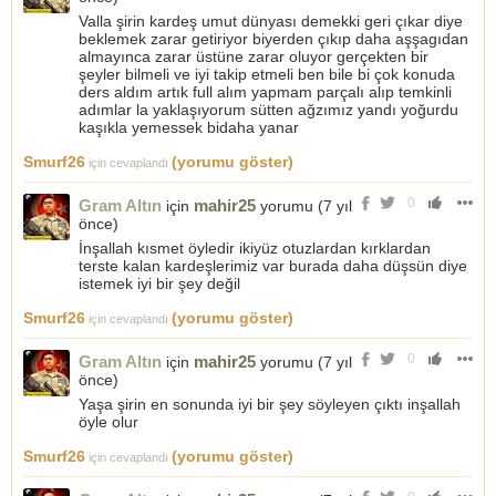
Valla şirin kardeş umut dünyası demekki geri çıkar diye
beklemek zarar getiriyor biyerden çıkıp daha aşşagıdan
almayınca zarar üstüne zarar oluyor gerçekten bir
şeyler bilmeli ve iyi takip etmeli ben bile bi çok konuda
ders aldım artık full alım yapmam parçalı alıp temkinli
adımlar la yaklaşıyorum sütten ağzımız yandı yoğurdu
kaşıkla yemessek bidaha yanar
Smurf26
(yorumu göster)
için cevaplandı
0
Gram Altın
mahir25
için
yorumu (
7 yıl
önce
)
İnşallah kısmet öyledir ikiyüz otuzlardan kırklardan
terste kalan kardeşlerimiz var burada daha düşsün diye
istemek iyi bir şey değil
Smurf26
(yorumu göster)
için cevaplandı
0
Gram Altın
mahir25
için
yorumu (
7 yıl
önce
)
Yaşa şirin en sonunda iyi bir şey söyleyen çıktı inşallah
öyle olur
Smurf26
(yorumu göster)
için cevaplandı