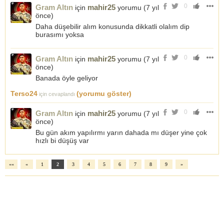
0
Gram Altın
mahir25
için
yorumu (
7 yıl
önce
)
Daha düşebilir alım konusunda dikkatli olalım dip
burasımı yoksa
0
Gram Altın
mahir25
için
yorumu (
7 yıl
önce
)
Banada öyle geliyor
Terso24
(yorumu göster)
için cevaplandı
0
Gram Altın
mahir25
için
yorumu (
7 yıl
önce
)
Bu gün akım yapılırmı yarın dahada mı düşer yine çok
hızlı bi düşüş var
««
«
1
2
3
4
5
6
7
8
9
»