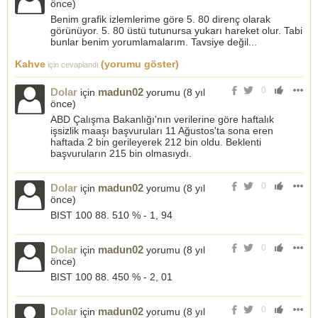
önce
)
Benim grafik izlemlerime göre 5. 80 direnç olarak
görünüyor. 5. 80 üstü tutunursa yukarı hareket olur. Tabi
bunlar benim yorumlamalarım. Tavsiye değil...
Kahve
(yorumu göster)
için cevaplandı
0
Dolar
madun02
için
yorumu (
8 yıl
önce
)
ABD Çalışma Bakanlığı'nın verilerine göre haftalık
işsizlik maaşı başvuruları 11 Ağustos'ta sona eren
haftada 2 bin gerileyerek 212 bin oldu. Beklenti
başvuruların 215 bin olmasıydı.
0
Dolar
madun02
için
yorumu (
8 yıl
önce
)
BIST 100 88. 510 % - 1, 94
0
Dolar
madun02
için
yorumu (
8 yıl
önce
)
BIST 100 88. 450 % - 2, 01
0
Dolar
madun02
için
yorumu (
8 yıl