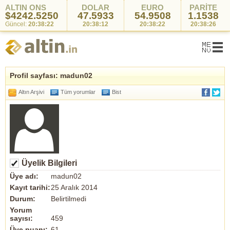
ALTIN ONS
DOLAR
EURO
PARİTE
$4242.5250
47.5933
54.9508
1.1538
Güncel:
20:38:22
20:38:12
20:38:22
20:38:26
Profil sayfası: madun02
Altın Arşivi
Tüm yorumlar
Bist
Üyelik Bilgileri
Üye adı:
madun02
Kayıt tarihi:
25 Aralık 2014
Durum:
Belirtilmedi
Yorum
sayısı:
459
Üye puanı:
61