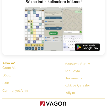
Sözce indir, kelimelere hükmet!
Altin.in:
Masaüstü Sürüm
Gram Altın
Ana Sayfa
Döviz
Hakkımızda
Altın
Kvkk ve Çerezler
Cumhuriyet Altını
İletişim
Dolar Kuru
Altın Fiyatları