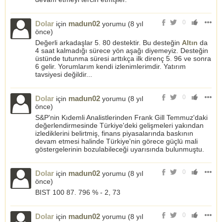
0
Dolar
madun02
için
yorumu (
8 yıl
önce
)
Değerli arkadaşlar 5. 80 destektir. Bu desteğin
Altın
da
4 saat kalmadığı sürece yön aşağı diyemeyiz. Desteğin
üstünde tutunma süresi arttıkça ilk direnç 5. 96 ve sonra
6 gelir. Yorumlarım kendi izlenimlerimdir. Yatırım
tavsiyesi değildir...
0
Dolar
madun02
için
yorumu (
8 yıl
önce
)
S&P'nin Kıdemli Analistlerinden Frank Gill Temmuz'daki
değerlendirmesinde Türkiye'deki gelişmeleri yakından
izlediklerini belirtmiş, finans piyasalarında baskının
devam etmesi halinde Türkiye'nin görece güçlü mali
göstergelerinin bozulabileceği uyarısında bulunmuştu.
0
Dolar
madun02
için
yorumu (
8 yıl
önce
)
BIST 100 87. 796 % - 2, 73
0
Dolar
madun02
için
yorumu (
8 yıl