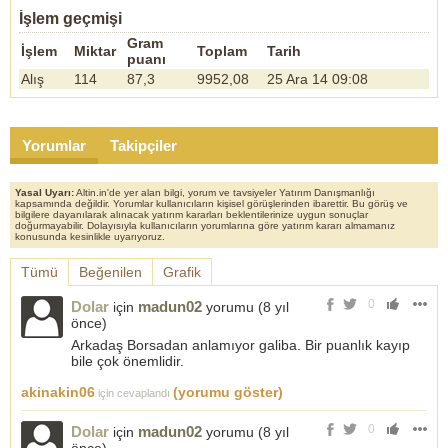
İşlem geçmişi
Gram
İşlem
Miktar
Toplam
Tarih
puanı
Alış
114
87,3
9952,08
25 Ara 14 09:08
Yorumlar
Takipçiler
Yasal Uyarı:
Altin.in'de yer alan bilgi, yorum ve tavsiyeler Yatırım Danışmanlığı
kapsamında değildir. Yorumlar kullanıcıların kişisel görüşlerinden ibarettir. Bu görüş ve
bilgilere dayanılarak alınacak yatırım kararları beklentilerinize uygun sonuçlar
doğurmayabilir. Dolayısıyla kullanıcıların yorumlarına göre yatırım kararı almamanız
konusunda kesinlikle uyarıyoruz.
Tümü
Beğenilen
Grafik
0
Dolar
madun02
için
yorumu (
8 yıl
önce
)
Arkadaş Borsadan anlamıyor galiba. Bir puanlık kayıp
bile çok önemlidir.
akinakin06
(yorumu göster)
için cevaplandı
0
Dolar
madun02
için
yorumu (
8 yıl