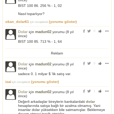
önce
)
BIST 100 86. 256 % - 1, 02
Nasıl toparlıyor?
okan_dolar61
(yorumu göster)
için cevaplandı
0
Dolar
madun02
için
yorumu (
8 yıl
önce
)
BIST 100 85. 713 % - 1, 64
Reklam
0
Dolar
madun02
için
yorumu (
8 yıl
önce
)
sadece 0. 1 milyar $ 'lik satış var.
izai
(yorumu göster)
için cevaplandı
1
Dolar
madun02
için
yorumu (
8 yıl
önce
)
Değerli arkadaşlar bireylerin bankalardaki
dolar
hesaplarında satışa bağlı bir azalma olmamış. Yani
insanlar dolar yüksekken bile satmamışlar. Beklemeye
devam etmeyi tercih etmişler.