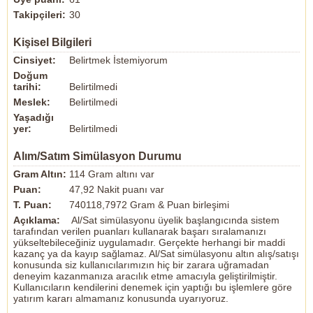
Takipçileri:
30
Kişisel Bilgileri
Cinsiyet:
Belirtmek İstemiyorum
Doğum
tarihi:
Belirtilmedi
Meslek:
Belirtilmedi
Yaşadığı
yer:
Belirtilmedi
Alım/Satım Simülasyon Durumu
Gram Altın:
114 Gram altını var
Puan:
47,92 Nakit puanı var
T. Puan:
740118,7972 Gram & Puan birleşimi
Açıklama:
Al/Sat simülasyonu üyelik başlangıcında sistem
tarafından verilen puanları kullanarak başarı sıralamanızı
yükseltebileceğiniz uygulamadır. Gerçekte herhangi bir maddi
kazanç ya da kayıp sağlamaz. Al/Sat simülasyonu altın alış/satışı
konusunda siz kullanıcılarımızın hiç bir zarara uğramadan
deneyim kazanmanıza aracılık etme amacıyla geliştirilmiştir.
Kullanıcıların kendilerini denemek için yaptığı bu işlemlere göre
yatırım kararı almamanız konusunda uyarıyoruz.