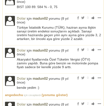
önce
)
BIST 100 89. 584 % - 0, 75
0
Dolar
madun02
için
yorumu (
8 yıl
önce
)
Türkiye İstatistik Kurumu (TÜİK), haziran ayına ilişkin
sanayi üretim endeksi sonuçlarını açıkladı. Sanayi
üretimi haziranda geçen yılın aynı ayına göre yüzde 3, 2
artarken, bir önceki aya göre yüzde 2 azaldı.
0
Dolar
madun02
için
yorumu (
8 yıl
önce
)
Akaryakıt fiyatlarında Özel Tüketim Vergisi (ÖTV)
zammı yapıldı. Buna göre benzin ve motorinde pompa
fiyatı sadece bir kerelik yüzde 9 arttı.
0
Dolar
madun02
için
yorumu (
8 yıl
önce
)
bende yedim :)
angedechu
(yorumu göster)
için cevaplandı
2
Dolar
madun02
için
yorumu (
8 yıl