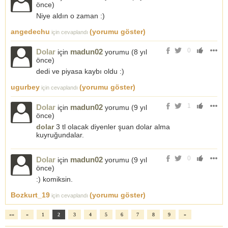
önce
)
Niye aldın o zaman :)
angedechu
(yorumu göster)
için cevaplandı
0
Dolar
madun02
için
yorumu (
8 yıl
önce
)
dedi ve piyasa kaybı oldu :)
ugurbey
(yorumu göster)
için cevaplandı
1
Dolar
madun02
için
yorumu (
9 yıl
önce
)
dolar
3 tl olacak diyenler şuan dolar alma
kuyruğundalar.
0
Dolar
madun02
için
yorumu (
9 yıl
önce
)
:) komiksin.
Bozkurt_19
(yorumu göster)
için cevaplandı
««
«
1
2
3
4
5
6
7
8
9
»