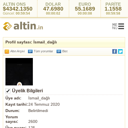
ALTIN ONS
DOLAR
EURO
PARİTE
$4342.1350
47.6980
55.1689
1.1558
Güncel:
00:59:54
00:00:02
00:00:08
00:59:58
Profil sayfası: İsmail_dağlı
Altın Arşivi
Tüm yorumlar
Bist
Üyelik Bilgileri
Üye adı:
İsmail_dağlı
Kayıt tarihi:
24 Temmuz 2020
Durum:
Belirtilmedi
Yorum
sayısı:
2600
Üye puanı:
125