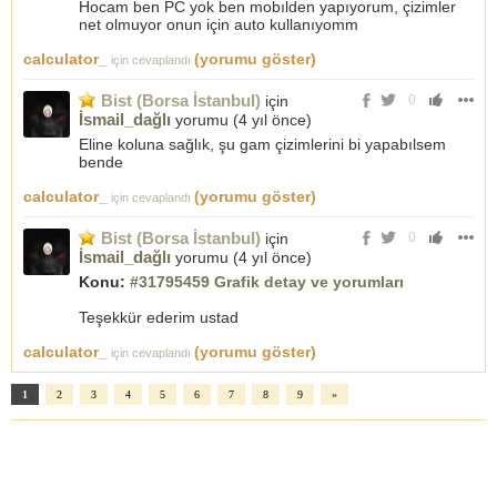
Hocam ben PC yok ben mobılden yapıyorum, çizimler
net olmuyor onun için auto kullanıyomm
calculator_
(yorumu göster)
için cevaplandı
Bist (Borsa İstanbul)
için
0
İsmail_dağlı
yorumu (
4 yıl önce
)
Eline koluna sağlık, şu gam çizimlerini bi yapabılsem
bende
calculator_
(yorumu göster)
için cevaplandı
Bist (Borsa İstanbul)
için
0
İsmail_dağlı
yorumu (
4 yıl önce
)
Konu:
#31795459 Grafik detay ve yorumları
Teşekkür ederim ustad
calculator_
(yorumu göster)
için cevaplandı
1
2
3
4
5
6
7
8
9
»