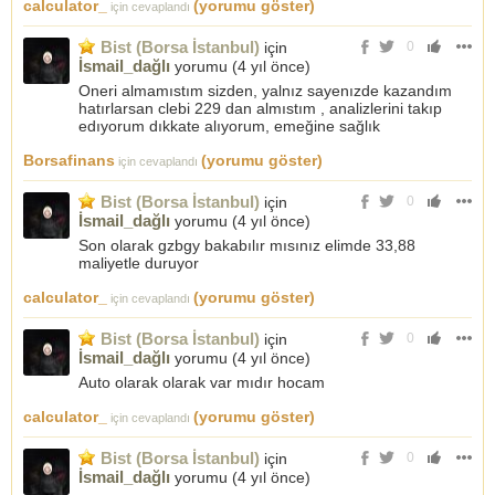
calculator_
(yorumu göster)
için cevaplandı
Bist (Borsa İstanbul)
için
0
İsmail_dağlı
yorumu (
4 yıl önce
)
Oneri almamıstım sizden, yalnız sayenızde kazandım
hatırlarsan clebi 229 dan almıstım , analizlerini takıp
edıyorum dıkkate alıyorum, emeğine sağlık
Borsafinans
(yorumu göster)
için cevaplandı
Bist (Borsa İstanbul)
için
0
İsmail_dağlı
yorumu (
4 yıl önce
)
Son olarak gzbgy bakabılır mısınız elimde 33,88
maliyetle duruyor
calculator_
(yorumu göster)
için cevaplandı
Bist (Borsa İstanbul)
için
0
İsmail_dağlı
yorumu (
4 yıl önce
)
Auto olarak olarak var mıdır hocam
calculator_
(yorumu göster)
için cevaplandı
Bist (Borsa İstanbul)
için
0
İsmail_dağlı
yorumu (
4 yıl önce
)