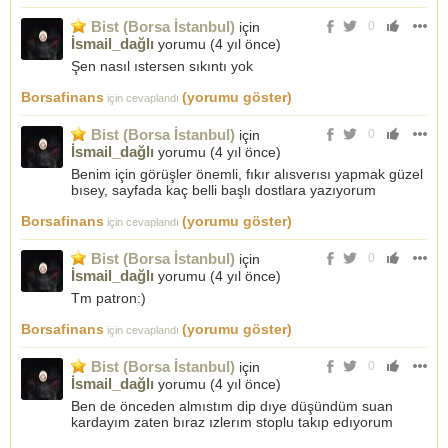
Bist (Borsa İstanbul)
için
0
İsmail_dağlı
yorumu (
4 yıl önce
)
Şen nasıl ıstersen sıkıntı yok
Borsafinans
(yorumu göster)
için cevaplandı
Bist (Borsa İstanbul)
için
0
İsmail_dağlı
yorumu (
4 yıl önce
)
Benim için görüşler önemli, fıkır alısverısı yapmak güzel
bısey, sayfada kaç belli başlı dostlara yazıyorum
Borsafinans
(yorumu göster)
için cevaplandı
Bist (Borsa İstanbul)
için
0
İsmail_dağlı
yorumu (
4 yıl önce
)
Tm patron:)
Borsafinans
(yorumu göster)
için cevaplandı
Bist (Borsa İstanbul)
için
0
İsmail_dağlı
yorumu (
4 yıl önce
)
Ben de önceden almıstım dip dıye düşündüm suan
kardayım zaten bıraz ızlerım stoplu takıp edıyorum