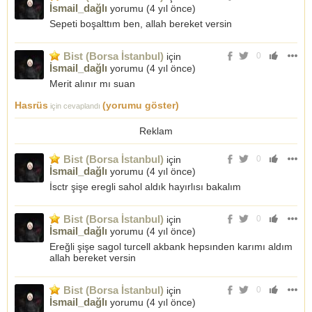
İsmail_dağlı
yorumu (
4 yıl önce
)
Sepeti boşalttım ben, allah bereket versin
Bist (Borsa İstanbul)
için
0
İsmail_dağlı
yorumu (
4 yıl önce
)
Merit alınır mı suan
Hasrüs
(yorumu göster)
için cevaplandı
Reklam
Bist (Borsa İstanbul)
için
0
İsmail_dağlı
yorumu (
4 yıl önce
)
İsctr şişe eregli sahol aldık hayırlısı bakalım
Bist (Borsa İstanbul)
için
0
İsmail_dağlı
yorumu (
4 yıl önce
)
Ereğli şişe sagol turcell akbank hepsınden karımı aldım
allah bereket versin
Bist (Borsa İstanbul)
için
0
İsmail_dağlı
yorumu (
4 yıl önce
)