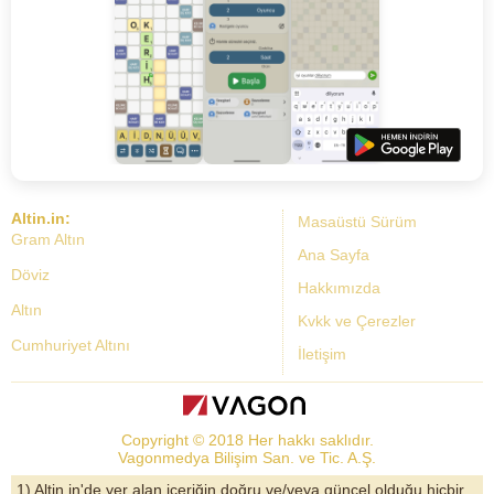
Altin.in:
Masaüstü Sürüm
Gram Altın
Ana Sayfa
Döviz
Hakkımızda
Altın
Kvkk ve Çerezler
Cumhuriyet Altını
İletişim
Dolar Kuru
Altın Fiyatları
Copyright © 2018 Her hakkı saklıdır.
Bist Yorum
Vagonmedya Bilişim San. ve Tic. A.Ş.
Altın Yorumları
1) Altin.in'de yer alan içeriğin doğru ve/veya güncel olduğu hiçbir