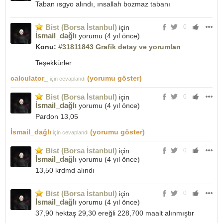
Taban ısgyo alındı, ınsallah bozmaz tabanı
Bist (Borsa İstanbul)
için
0
İsmail_dağlı
yorumu (
4 yıl önce
)
Konu:
#31811843 Grafik detay ve yorumları
Teşekkürler
calculator_
(yorumu göster)
için cevaplandı
Bist (Borsa İstanbul)
için
0
İsmail_dağlı
yorumu (
4 yıl önce
)
Pardon 13,05
İsmail_dağlı
(yorumu göster)
için cevaplandı
Bist (Borsa İstanbul)
için
0
İsmail_dağlı
yorumu (
4 yıl önce
)
13,50 krdmd alındı
Bist (Borsa İstanbul)
için
0
İsmail_dağlı
yorumu (
4 yıl önce
)
37,90 hektaş 29,30 ereğli 228,700 maalt alınmıştır