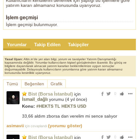
Kullanıcıların kendilerini denemek için yaptığı bu işlemlere göre
yatırım kararı almamanız konusunda uyarıyoruz.
İşlem geçmişi
İşlem geçmişi bulunmuyor.
Yorumlar
Takip Edilen
Takipçiler
Yasal Uyarı:
Altin.in'de yer alan bilgi, yorum ve tavsiyeler Yatırım Danışmanlığı
kapsamında değildir. Yorumlar kullanıcıların kişisel görüşlerinden ibarettir. Bu görüş ve
bilgilere dayanılarak alınacak yatırım kararları beklentilerinize uygun sonuçlar
doğurmayabilir. Dolayısıyla kullanıcıların yorumlarına göre yatırım kararı almamanız
konusunda kesinlikle uyarıyoruz.
Tümü
Beğenilen
Grafik
Bist (Borsa İstanbul)
için
0
İsmail_dağlı
yorumu (
4 yıl önce
)
Konu:
#HEKTS TL HEKTS USD
33,66 aldım zborsa dan verelim mi sence salıyor
asimavii
(yorumu göster)
için cevaplandı
Bist (Borsa İstanbul)
için
0