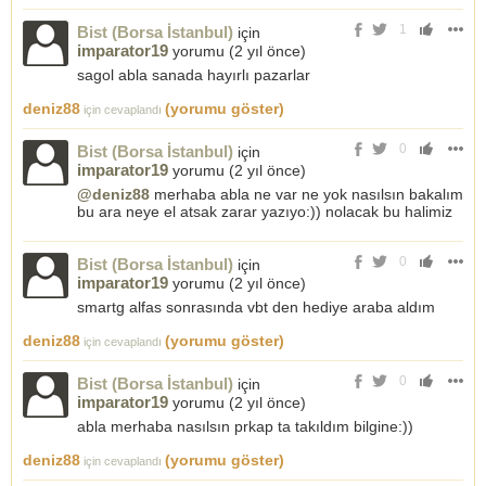
1
Bist (Borsa İstanbul)
için
imparator19
yorumu (
2 yıl önce
)
sagol abla sanada hayırlı pazarlar
deniz88
(yorumu göster)
için cevaplandı
0
Bist (Borsa İstanbul)
için
imparator19
yorumu (
2 yıl önce
)
@deniz88
merhaba abla ne var ne yok nasılsın bakalım
bu ara neye el atsak zarar yazıyo:)) nolacak bu halimiz
0
Bist (Borsa İstanbul)
için
imparator19
yorumu (
2 yıl önce
)
smartg alfas sonrasında vbt den hediye araba aldım
deniz88
(yorumu göster)
için cevaplandı
0
Bist (Borsa İstanbul)
için
imparator19
yorumu (
2 yıl önce
)
abla merhaba nasılsın prkap ta takıldım bilgine:))
deniz88
(yorumu göster)
için cevaplandı