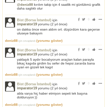
@deniz88
kırılım takip için 4 saatlik mi günlükmü grafik
daha saglıklı olur
0
Bist (Borsa İstanbul)
için
imparator19
yorumu (
2 yıl önce
)
on dakka önce esen aldım ort. düşürdüm kara geçerse
uluseye bakayım
deniz88
(yorumu göster)
için cevaplandı
0
Bist (Borsa İstanbul)
için
imparator19
yorumu (
2 yıl önce
)
yaklaşık 5 aydır bocalıyorum araçtan kalan parayla
bikaç kagıda girdim bu sefer de hepsi zararda bana
uyan en güzeli tek kagıt
deniz88
(yorumu göster)
için cevaplandı
0
Bist (Borsa İstanbul)
için
imparator19
yorumu (
2 yıl önce
)
abla varya hiç haber etmiyon sepeti tek başına
dolduruyon:))
deniz88
(yorumu göster)
için cevaplandı