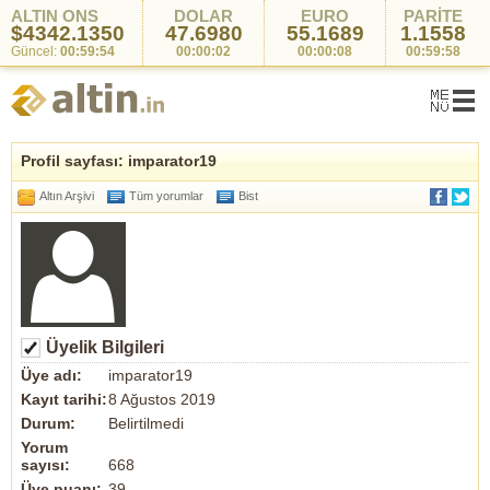
ALTIN ONS
DOLAR
EURO
PARİTE
$4342.1350
47.6980
55.1689
1.1558
Güncel:
00:59:54
00:00:02
00:00:08
00:59:58
Profil sayfası: imparator19
Altın Arşivi
Tüm yorumlar
Bist
Üyelik Bilgileri
Üye adı:
imparator19
Kayıt tarihi:
8 Ağustos 2019
Durum:
Belirtilmedi
Yorum
sayısı:
668
Üye puanı:
39