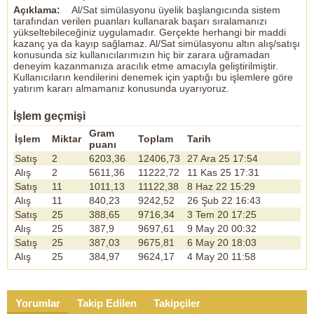
Açıklama:
Al/Sat simülasyonu üyelik başlangıcında sistem
tarafından verilen puanları kullanarak başarı sıralamanızı
yükseltebileceğiniz uygulamadır. Gerçekte herhangi bir maddi
kazanç ya da kayıp sağlamaz. Al/Sat simülasyonu altın alış/satışı
konusunda siz kullanıcılarımızın hiç bir zarara uğramadan
deneyim kazanmanıza aracılık etme amacıyla geliştirilmiştir.
Kullanıcıların kendilerini denemek için yaptığı bu işlemlere göre
yatırım kararı almamanız konusunda uyarıyoruz.
İşlem geçmişi
Gram
İşlem
Miktar
Toplam
Tarih
puanı
Satış
2
6203,36
12406,73
27 Ara 25 17:54
Alış
2
5611,36
11222,72
11 Kas 25 17:31
Satış
11
1011,13
11122,38
8 Haz 22 15:29
Alış
11
840,23
9242,52
26 Şub 22 16:43
Satış
25
388,65
9716,34
3 Tem 20 17:25
Alış
25
387,9
9697,61
9 May 20 00:32
Satış
25
387,03
9675,81
6 May 20 18:03
Alış
25
384,97
9624,17
4 May 20 11:58
Yorumlar
Takip Edilen
Takipçiler