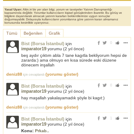
Yasal Uyarı:
Altin.in'de yer alan bilgi, yorum ve tavsiyeler Yatırım Danışmanlığı
kapsamında değildir. Yorumlar kullanıcıların kişisel görüşlerinden ibarettir. Bu görüş ve
bilgilere dayanılarak alınacak yatırım kararları beklentilerinize uygun sonuçlar
doğurmayabilir. Dolayısıyla kullanıcıların yorumlarına göre yatırım kararı almamanız
konusunda kesinlikle uyarıyoruz.
Tümü
Beğenilen
Grafik
0
Bist (Borsa İstanbul)
için
imparator19
yorumu (
2 yıl önce
)
beş aydır çıktım abla 7 tane kagıtla bekliyorum hepsi de
zararda:) ama olmuyo en kısa sürede eski düzene
dönecem inşallah
deniz88
(yorumu göster)
için cevaplandı
0
Bist (Borsa İstanbul)
için
imparator19
yorumu (
2 yıl önce
)
hay maşallah yakalayamadık şöyle bi kagıt:)
deniz88
(yorumu göster)
için cevaplandı
1
Bist (Borsa İstanbul)
için
imparator19
yorumu (
2 yıl önce
)
Konu:
Prkab..