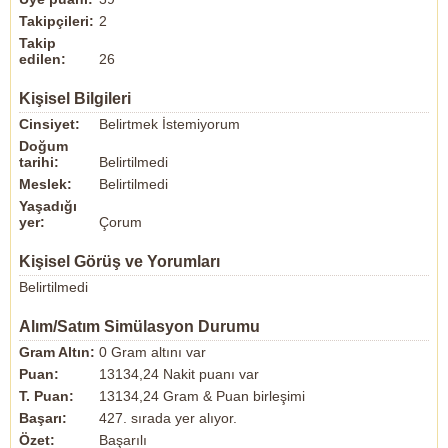
Takipçileri:
2
Takip
edilen:
26
Kişisel Bilgileri
Cinsiyet:
Belirtmek İstemiyorum
Doğum
tarihi:
Belirtilmedi
Meslek:
Belirtilmedi
Yaşadığı
yer:
Çorum
Kişisel Görüş ve Yorumları
Belirtilmedi
Alım/Satım Simülasyon Durumu
Gram Altın:
0 Gram altını var
Puan:
13134,24 Nakit puanı var
T. Puan:
13134,24 Gram & Puan birleşimi
Başarı:
427. sırada yer alıyor.
Özet:
Başarılı