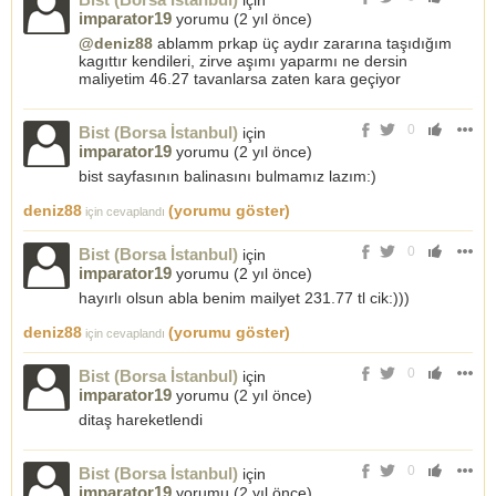
için
imparator19
yorumu (
2 yıl önce
)
@deniz88
ablamm prkap üç aydır zararına taşıdığım
kagıttır kendileri, zirve aşımı yaparmı ne dersin
maliyetim 46.27 tavanlarsa zaten kara geçiyor
0
Bist (Borsa İstanbul)
için
imparator19
yorumu (
2 yıl önce
)
bist sayfasının balinasını bulmamız lazım:)
deniz88
(yorumu göster)
için cevaplandı
0
Bist (Borsa İstanbul)
için
imparator19
yorumu (
2 yıl önce
)
hayırlı olsun abla benim mailyet 231.77 tl cik:)))
deniz88
(yorumu göster)
için cevaplandı
0
Bist (Borsa İstanbul)
için
imparator19
yorumu (
2 yıl önce
)
ditaş hareketlendi
0
Bist (Borsa İstanbul)
için
imparator19
yorumu (
2 yıl önce
)