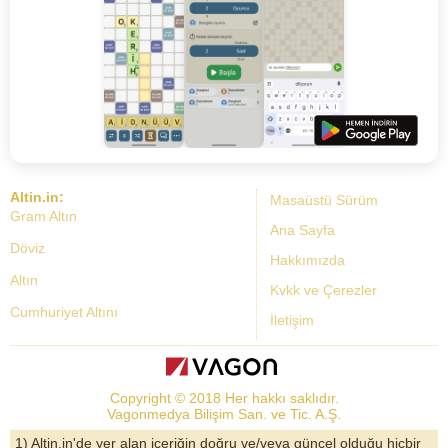
Altin.in:
Masaüstü Sürüm
Gram Altın
Ana Sayfa
Döviz
Hakkımızda
Altın
Kvkk ve Çerezler
Cumhuriyet Altını
İletişim
Dolar Kuru
Altın Fiyatları
Copyright © 2018 Her hakkı saklıdır.
Bist Yorum
Vagonmedya Bilişim San. ve Tic. A.Ş.
Altın Yorumları
1) Altin.in'de yer alan içeriğin doğru ve/veya güncel olduğu hiçbir