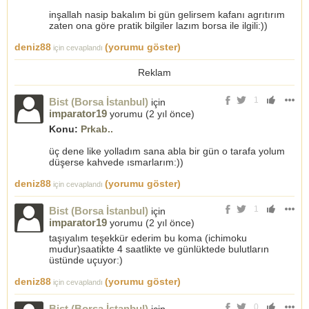
inşallah nasip bakalım bi gün gelirsem kafanı agrıtırım
zaten ona göre pratik bilgiler lazım borsa ile ilgili:))
deniz88
(yorumu göster)
için cevaplandı
Reklam
1
Bist (Borsa İstanbul)
için
imparator19
yorumu (
2 yıl önce
)
Konu:
Prkab..
üç dene like yolladım sana abla bir gün o tarafa yolum
düşerse kahvede ısmarlarım:))
deniz88
(yorumu göster)
için cevaplandı
1
Bist (Borsa İstanbul)
için
imparator19
yorumu (
2 yıl önce
)
taşıyalım teşekkür ederim bu koma (ichimoku
mudur)saatikte 4 saatlikte ve günlüktede bulutların
üstünde uçuyor:)
deniz88
(yorumu göster)
için cevaplandı
0
Bist (Borsa İstanbul)