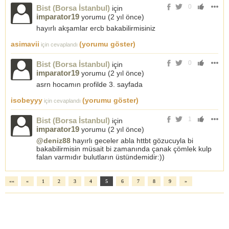
0
Bist (Borsa İstanbul)
için
imparator19
yorumu (
2 yıl önce
)
hayırlı akşamlar ercb bakabilirmisiniz
asimavii
(yorumu göster)
için cevaplandı
0
Bist (Borsa İstanbul)
için
imparator19
yorumu (
2 yıl önce
)
asrn hocamın profilde 3. sayfada
isobeyyy
(yorumu göster)
için cevaplandı
1
Bist (Borsa İstanbul)
için
imparator19
yorumu (
2 yıl önce
)
@deniz88
hayırlı geceler abla httbt gözucuyla bi
bakabilirmisin müsait bi zamanında çanak çömlek kulp
falan varmıdır bulutların üstündemidir:))
««
«
1
2
3
4
5
6
7
8
9
»