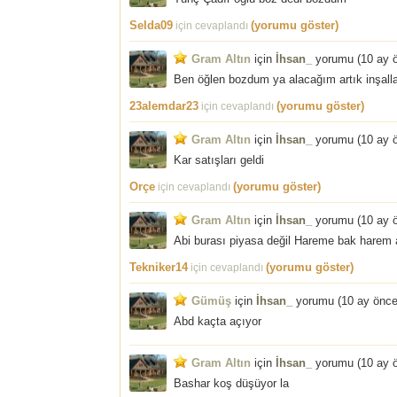
Selda09
(yorumu göster)
için cevaplandı
Gram Altın
için
İhsan_
yorumu (
10 ay 
Ben öğlen bozdum ya alacağım artık inşall
23alemdar23
(yorumu göster)
için cevaplandı
Gram Altın
için
İhsan_
yorumu (
10 ay 
Kar satışları geldi
Orçe
(yorumu göster)
için cevaplandı
Gram Altın
için
İhsan_
yorumu (
10 ay 
Abi burası piyasa değil Hareme bak harem as
Tekniker14
(yorumu göster)
için cevaplandı
Gümüş
için
İhsan_
yorumu (
10 ay önc
Abd kaçta açıyor
Gram Altın
için
İhsan_
yorumu (
10 ay 
Bashar koş düşüyor la