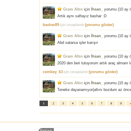
Gram Altın
için
İhsan_
yorumu (
10 ay 
Artık aynı saftayız bashar :D
bashar89
(yorumu göster)
için cevaplandı
Gram Altın
için
İhsan_
yorumu (
10 ay 
Abd satarsa işler karışır
Gram Altın
için
İhsan_
yorumu (
10 ay 
2020 den beri tutuyorum artık araç almam l
cembey_63
(yorumu göster)
için cevaplandı
Gram Altın
için
İhsan_
yorumu (
10 ay 
Teneke dayanamıyor(altını bozdum az önce
1
2
3
4
5
6
7
8
9
Reklam