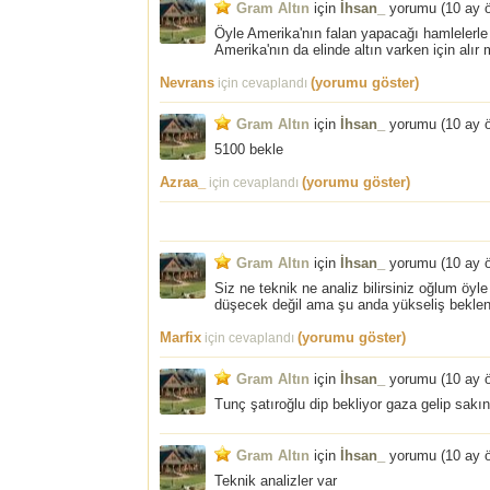
Gram Altın
için
İhsan_
yorumu (
10 ay 
Öyle Amerika'nın falan yapacağı hamlelerl
Amerika'nın da elinde altın varken için alır m
Nevrans
(yorumu göster)
için cevaplandı
Gram Altın
için
İhsan_
yorumu (
10 ay 
5100 bekle
Azraa_
(yorumu göster)
için cevaplandı
Gram Altın
için
İhsan_
yorumu (
10 ay 
Siz ne teknik ne analiz bilirsiniz oğlum öyle
düşecek değil ama şu anda yükseliş bekle
Marfix
(yorumu göster)
için cevaplandı
Gram Altın
için
İhsan_
yorumu (
10 ay 
Tunç şatıroğlu dip bekliyor gaza gelip sakı
Gram Altın
için
İhsan_
yorumu (
10 ay 
Teknik analizler var