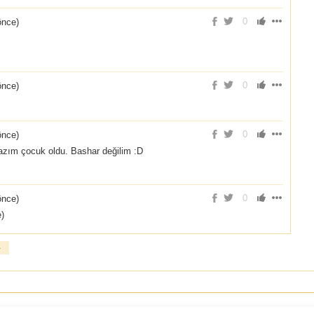
0
önce
)
0
önce
)
0
önce
)
azım çocuk oldu. Bashar değilim :D
0
önce
)
)
»