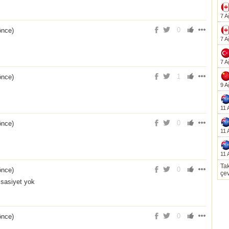
7 A
0
önce
)
7 A
7 A
1
önce
)
9 A
11 
0
önce
)
11 
11 
Tak
0
önce
)
çev
ssasiyet yok
0
önce
)