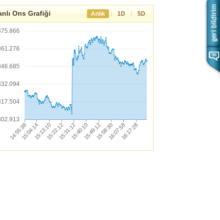
nlı Ons Grafiği
|
|
Anlık
1D
5D
375.866
361.276
346.685
332.094
317.504
302.913