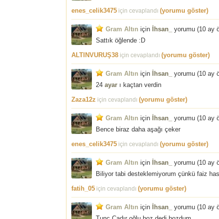
enes_celik3475
(yorumu göster)
için cevaplandı
Gram Altın
için
İhsan_
yorumu (
10 ay 
Sattık öğlende :D
ALTINVURUŞ38
(yorumu göster)
için cevaplandı
Gram Altın
için
İhsan_
yorumu (
10 ay 
24
ayar
ı kaçtan verdin
Zaza12z
(yorumu göster)
için cevaplandı
Gram Altın
için
İhsan_
yorumu (
10 ay 
Bence biraz daha aşağı çeker
enes_celik3475
(yorumu göster)
için cevaplandı
Gram Altın
için
İhsan_
yorumu (
10 ay 
Biliyor tabi desteklemiyorum çünkü faiz ha
fatih_05
(yorumu göster)
için cevaplandı
Gram Altın
için
İhsan_
yorumu (
10 ay 
Tunç Çadır oğlu boz dedi bozdum