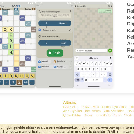
Ücr
Rak
Kel
Diğ
Kal
Kel
Ark
Ras
Yap
Altin.in:
Gram Altın
Döviz
Altın
Cumhuriyet Altını
Do
Altın Fiyatları
Bist Yorum
Altın Yorumları
Dövi
Çeyrek Altın
Bitcoin
Euro/Dolar Parite
Sterlin
uğu hiçbir şekilde iddia veya garanti edilmemekte, hiçbir veri ve/veya paylaşım, yatı
 ve/veya manevi herhangi bir kayıptan altin.in sorumlu değildir. 2) Altin.in ziyaretin