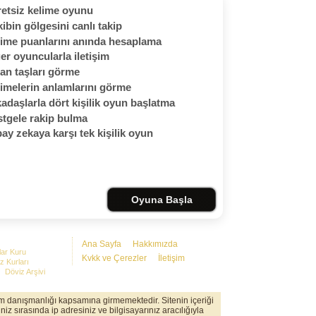
etsiz kelime oyunu
ibin gölgesini canlı takip
ime puanlarını anında hesaplama
er oyuncularla iletişim
an taşları görme
imelerin anlamlarını görme
adaşlarla dört kişilik oyun başlatma
tgele rakip bulma
ay zekaya karşı tek kişilik oyun
Oyuna Başla
Ana Sayfa
Hakkımızda
lar Kuru
Kvkk ve Çerezler
İletişim
z Kurları
Döviz Arşivi
rım danışmanlığı kapsamına girmemektedir. Sitenin içeriği
iz sırasında ip adresiniz ve bilgisayarınız aracılığıyla