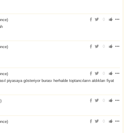
0
önce
)
ah
0
önce
)
0
önce
)
ıl piyasaya gösteriyor burası herhalde toptancıların aldıkları fiyat
0
e
)
0
önce
)