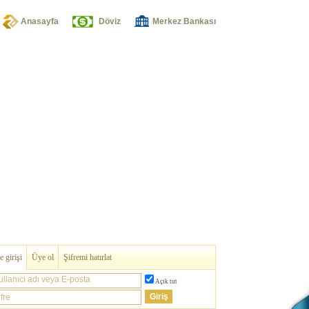
Anasayfa
Döviz
Merkez Bankası
 girişi
Üye ol
Şifremi hatırlat
ullanıcı adı veya E-posta
Açık tut
fre