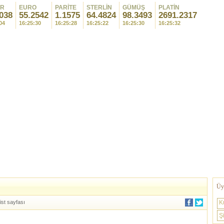
AR
EURO
PARİTE
STERLİN
GÜMÜŞ
PLATİN
038
55.2542
1.1575
64.4824
98.3493
2691.2317
04
16:25:30
16:25:28
16:25:22
16:25:30
16:25:32
Üye
ist sayfası
K
Şi