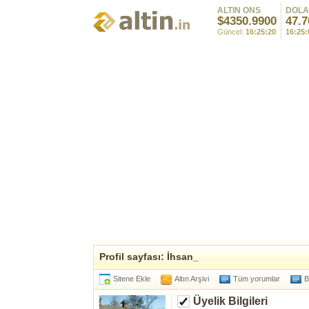
ALTIN ONS
DOL
$4350.9900
47.7
Güncel:
16:25:20
16:25:
Profil sayfası: İhsan_
Sitene Ekle
Altın Arşivi
Tüm yorumlar
B
Üyelik Bilgileri