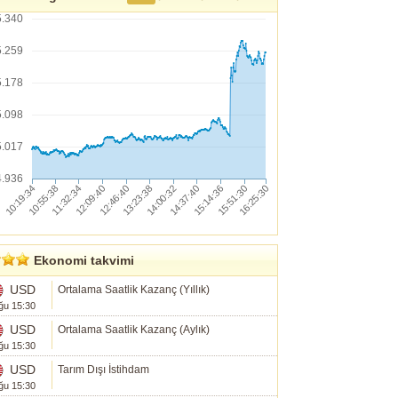
5.340
5.259
5.178
5.098
5.017
4.936
Ekonomi takvimi
USD
Ortalama Saatlik Kazanç (Yıllık)
ğu 15:30
USD
Ortalama Saatlik Kazanç (Aylık)
ğu 15:30
USD
Tarım Dışı İstihdam
ğu 15:30