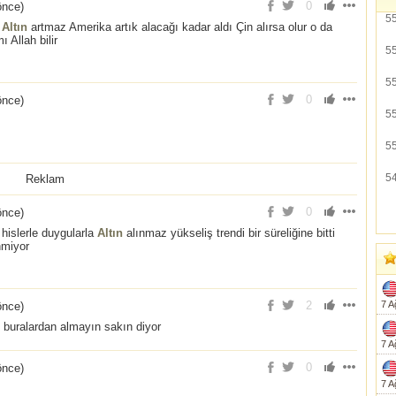
0
önce
)
5
e
Altın
artmaz Amerika artık alacağı kadar aldı Çin alırsa olur o da
ı Allah bilir
5
5
0
önce
)
5
5
5
Reklam
0
önce
)
 hislerle duygularla
Altın
alınmaz yükseliş trendi bir süreliğine bitti
nmiyor
2
7 A
önce
)
n buralardan almayın sakın diyor
7 A
0
önce
)
7 A