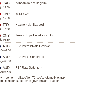
CAD
İstihdamda Net Değişim
ğu 15:30
CAD
İşsizlik Oranı
ğu 15:30
TRY
Hazine Nakit Bakiyesi
ğu 17:30
CNY
Tüketici Fiyat Endeksi (Yıllık)
ğu 04:30
AUD
RBA Interest Rate Decision
Ağu 07:30
AUD
RBA Press Conference
Ağu 00:00
AUD
RBA Rate Statement
Ağu 00:00
vim verileri İngilizce'den Türkçe'ye otomatik olarak
irilmektedir. Bu nedenle çeviri hataları olabilir.