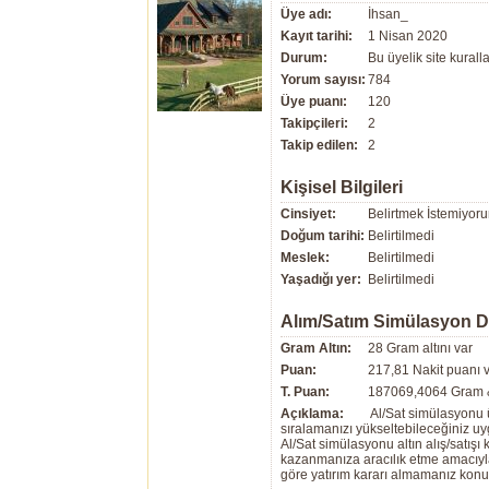
Üye adı:
İhsan_
Kayıt tarihi:
1 Nisan 2020
Durum:
Bu üyelik site kuralla
Yorum sayısı:
784
Üye puanı:
120
Takipçileri:
2
Takip edilen:
2
Kişisel Bilgileri
Cinsiyet:
Belirtmek İstemiyor
Doğum tarihi:
Belirtilmedi
Meslek:
Belirtilmedi
Yaşadığı yer:
Belirtilmedi
Alım/Satım Simülasyon 
Gram Altın:
28 Gram altını var
Puan:
217,81 Nakit puanı 
T. Puan:
187069,4064 Gram &
Açıklama:
Al/Sat simülasyonu ü
sıralamanızı yükseltebileceğiniz u
Al/Sat simülasyonu altın alış/satış
kazanmanıza aracılık etme amacıyla g
göre yatırım kararı almamanız kon