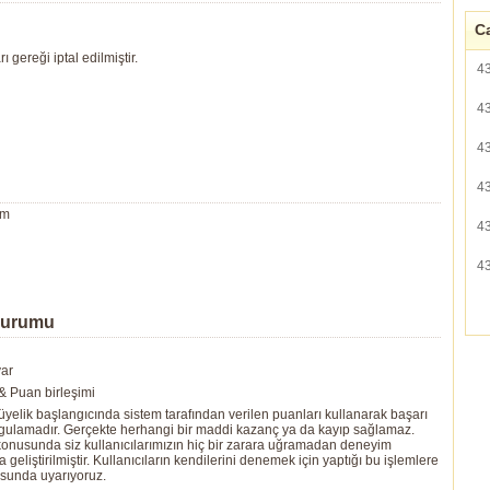
Ca
rı gereği iptal edilmiştir.
4
4
4
4
um
4
4
Durumu
var
 Puan birleşimi
yelik başlangıcında sistem tarafından verilen puanları kullanarak başarı
ygulamadır. Gerçekte herhangi bir maddi kazanç ya da kayıp sağlamaz.
ı konusunda siz kullanıcılarımızın hiç bir zarara uğramadan deneyim
eliştirilmiştir. Kullanıcıların kendilerini denemek için yaptığı bu işlemlere
usunda uyarıyoruz.