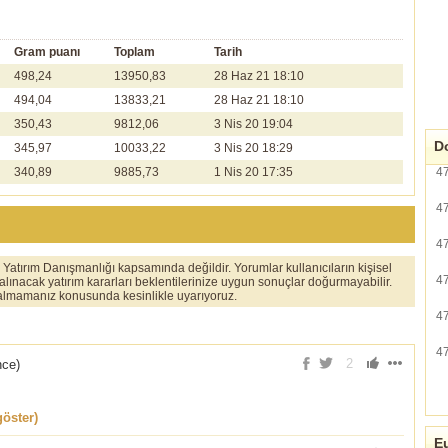
Gram puanı
Toplam
Tarih
498,24
13950,83
28 Haz 21 18:10
494,04
13833,21
28 Haz 21 18:10
350,43
9812,06
3 Nis 20 19:04
Do
345,97
10033,22
3 Nis 20 18:29
340,89
9885,73
1 Nis 20 17:35
4
4
4
er Yatırım Danışmanlığı kapsamında değildir. Yorumlar kullanıcıların kişisel
4
 alınacak yatırım kararları beklentilerinize uygun sonuçlar doğurmayabilir.
ı almamanız konusunda kesinlikle uyarıyoruz.
4
4
2
nce
)
öster)
Eu