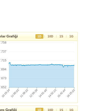
lar Grafiği
|
|
|
1D
10D
1S
1G
7.758
7.737
7.715
7.694
7.673
7.652
ro Grafiği
|
|
|
1D
10D
1S
1G