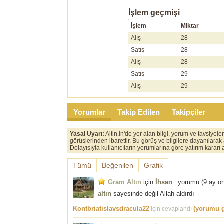
İşlem geçmişi
İşlem
Miktar
Alış
28
Satış
28
Alış
28
Satış
29
Alış
29
Yorumlar
Takip Edilen
Takipçiler
Yasal Uyarı:
Altin.in'de yer alan bilgi, yorum ve tavsiyel
görüşlerinden ibarettir. Bu görüş ve bilgilere dayanılarak
Dolayısıyla kullanıcıların yorumlarına göre yatırım karar
Tümü
Beğenilen
Grafik
Gram Altın
için
İhsan_
yorumu (
9 ay ö
altın
sayesinde değil Allah aldırdı
Kontbriatislavsdracula22
(yorumu g
için cevaplandı