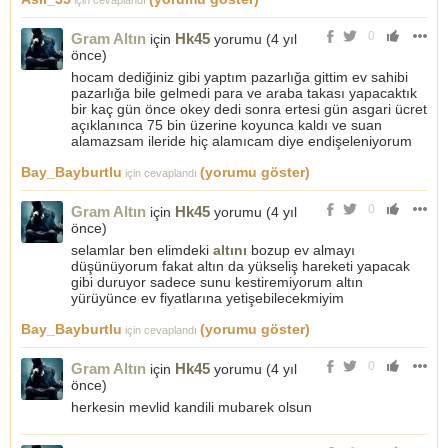
için cevaplandı
0
Gram Altın
Hk45
için
yorumu (
4 yıl
önce
)
hocam dediğiniz gibi yaptım pazarlığa gittim ev sahibi
pazarlığa bile gelmedi para ve araba takası yapacaktık
bir kaç gün önce okey dedi sonra ertesi gün asgari ücret
açıklanınca 75 bin üzerine koyunca kaldı ve suan
alamazsam ileride hiç alamıcam diye endişeleniyorum
Bay_Bayburtlu
(yorumu göster)
için cevaplandı
0
Gram Altın
Hk45
için
yorumu (
4 yıl
önce
)
selamlar ben elimdeki
altını
bozup ev almayı
düşünüyorum fakat altın da yükseliş hareketi yapacak
gibi duruyor sadece sunu kestiremiyorum altın
yürüyünce ev fiyatlarına yetişebilecekmiyim
Bay_Bayburtlu
(yorumu göster)
için cevaplandı
0
Gram Altın
Hk45
için
yorumu (
4 yıl
önce
)
herkesin mevlid kandili mubarek olsun