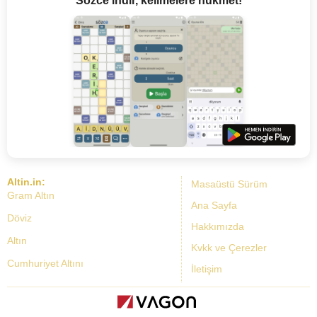
Sözce indir, kelimelere hükmet!
Altin.in:
Masaüstü Sürüm
Gram Altın
Ana Sayfa
Döviz
Hakkımızda
Altın
Kvkk ve Çerezler
Cumhuriyet Altını
İletişim
Dolar Kuru
Altın Fiyatları