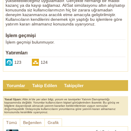
yükseltebileceğiniz uygulamadır. Gerçekte herhangi bir maddi
kazanç ya da kayıp sağlamaz. Al/Sat simülasyonu altın alış/satışı
konusunda siz kullanıcılarımızın hiç bir zarara uğramadan
deneyim kazanmanıza aracılık etme amacıyla geliştirilmiştir.
Kullanıcıların kendilerini denemek için yaptığı bu işlemlere göre
yatırım kararı almamanız konusunda uyarıyoruz.
İşlem geçmişi
İşlem geçmişi bulunmuyor.
Yatırımları
123
124
Yorumlar
Takip Edilen
Takipçiler
Yasal Uyarı:
Altin.in'de yer alan bilgi, yorum ve tavsiyeler Yatırım Danışmanlığı
kapsamında değildir. Yorumlar kullanıcıların kişisel görüşlerinden ibarettir. Bu görüş ve
bilgilere dayanılarak alınacak yatırım kararları beklentilerinize uygun sonuçlar
doğurmayabilir. Dolayısıyla kullanıcıların yorumlarına göre yatırım kararı almamanız
konusunda kesinlikle uyarıyoruz.
Tümü
Beğenilen
Grafik