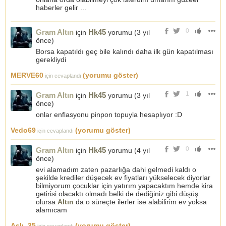
haberler gelir ...
0
Gram Altın
Hk45
için
yorumu (
3 yıl
önce
)
Borsa kapatıldı geç bile kalındı daha ilk gün kapatılması
gerekliydi
MERVE60
(yorumu göster)
için cevaplandı
1
Gram Altın
Hk45
için
yorumu (
3 yıl
önce
)
onlar enflasyonu pinpon topuyla hesaplıyor :D
Vedo69
(yorumu göster)
için cevaplandı
0
Gram Altın
Hk45
için
yorumu (
4 yıl
önce
)
evi alamadım zaten pazarlığa dahi gelmedi kaldı o
şekilde krediler düşecek ev fiyatları yükselecek diyorlar
bilmiyorum çocuklar için yatırım yapacaktım hemde kira
getirisi olacaktı olmadı belki de dediğiniz gibi düşüş
olursa
Altın
da o süreçte ilerler ise alabilirim ev yoksa
alamıcam
Aslı_35
(yorumu göster)