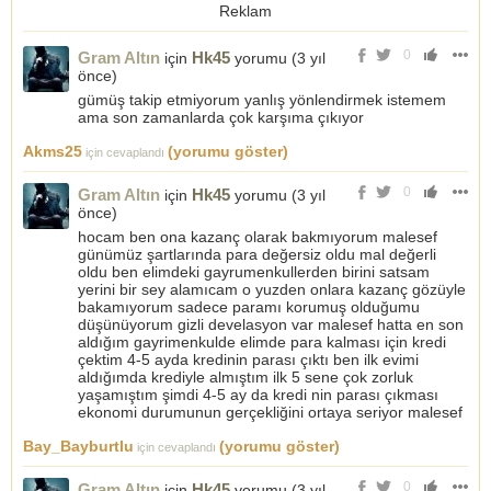
Reklam
0
Gram Altın
Hk45
için
yorumu (
3 yıl
önce
)
gümüş takip etmiyorum yanlış yönlendirmek istemem
ama son zamanlarda çok karşıma çıkıyor
Akms25
(yorumu göster)
için cevaplandı
0
Gram Altın
Hk45
için
yorumu (
3 yıl
önce
)
hocam ben ona kazanç olarak bakmıyorum malesef
günümüz şartlarında para değersiz oldu mal değerli
oldu ben elimdeki gayrumenkullerden birini satsam
yerini bir sey alamıcam o yuzden onlara kazanç gözüyle
bakamıyorum sadece paramı korumuş olduğumu
düşünüyorum gizli develasyon var malesef hatta en son
aldığım gayrimenkulde elimde para kalması için kredi
çektim 4-5 ayda kredinin parası çıktı ben ilk evimi
aldığımda krediyle almıştım ilk 5 sene çok zorluk
yaşamıştım şimdi 4-5 ay da kredi nin parası çıkması
ekonomi durumunun gerçekliğini ortaya seriyor malesef
Bay_Bayburtlu
(yorumu göster)
için cevaplandı
0
Gram Altın
Hk45
için
yorumu (
3 yıl