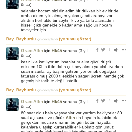
önce
)
selamlar hocam sizi dinledim bir dükkan bir ev bir de
araba aldım iyiki almışım yoksa şimdi arabayı zor
alırdım herhalde bir zeytinlik ve ya tarla alamadım
hisseli çıktı genelde o kadar ama sağolun hocam
tavsiyeler için
Bay_Bayburtlu
(yorumu göster)
için cevaplandı
1
Gram Altın
Hk45
için
yorumu (
3 yıl
önce
)
kesinlikle katılıyorum insanlarım alım gücü düştü
eskiden 10bin tl ile daha çok sey alınıp yapılabiliyorken
şuan insanlar ay başını getiremiyor örnek doğalgaz
faturası olmuş 2000 tl eskiden sagari ücretti hemde çok
geçmiş bir tarih te değil üstelik
Bay_Bayburtlu
(yorumu göster)
için cevaplandı
2
Gram Altın
Hk45
için
yorumu (
3 yıl
önce
)
80 saat oldu hala yaşayanlar var yardım bekliyorlar 80
saat aç susuz ve göcük
Altın
da hayatta kalabilmek
gerçekten mucize umarım bu gün bütün hayatta
kalanlara ulaşılıp kurtarabilirler kalbimiz gönlümüz
onlarla orda olabilmeyi çok isterdim umarım güzeel