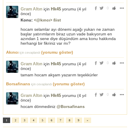
0
Gram Altın
Hk45
için
yorumu (
4 yıl
önce
)
Konu:
<@kıncı> ßist
hocam selamlar ayı dönemi aşağı yukarı ne zaman
başlar yatırımlarım biraz uzun vade bakıyorum en
azından 1 sene diye düşündüm ama konu hakkında
herhangi bir fikriniz var mı?
Akıncı
(yorumu göster)
için cevaplandı
0
Gram Altın
Hk45
için
yorumu (
4 yıl
önce
)
tamam hocam akşam yazarım teşekkürler
Borsafinans
(yorumu göster)
için cevaplandı
0
Gram Altın
Hk45
için
yorumu (
4 yıl
önce
)
hocam dönmediniz
@Borsafinans
1
2
3
4
5
6
7
8
9
»