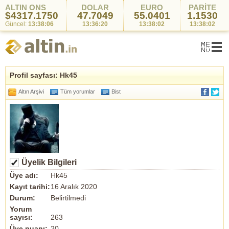
ALTIN ONS
DOLAR
EURO
PARİTE
$4317.1750
47.7049
55.0401
1.1530
Güncel:
13:38:06
13:36:20
13:38:02
13:38:02
Profil sayfası: Hk45
Altın Arşivi
Tüm yorumlar
Bist
Üyelik Bilgileri
Üye adı:
Hk45
Kayıt tarihi:
16 Aralık 2020
Durum:
Belirtilmedi
Yorum
sayısı:
263
Üye puanı:
20