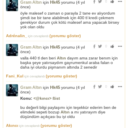
0
Gram Altın
Hk45
için
yorumu (
4 yıl
önce
)
öyle malesef o zaman o parayla 2 tane ev alıyordum
şimdi ise bir tane alabilmek için 400 tl kredi çekmem
gerekiyor durum çok kötü malesef ama yapacak birsey
yok olan oldu
Adrénalin_
(yorumu göster)
için cevaplandı
0
Gram Altın
Hk45
için
yorumu (
4 yıl
önce
)
valla 440 tl den beri
Altın
dayım ama zarar benım için
başka şeye yatırsaydım gayrumenkul araba falan o
daha iyi olurdu pişmanım altında 2 senedir
Fani_Kul
(yorumu göster)
için cevaplandı
0
Gram Altın
Hk45
için
yorumu (
4 yıl
önce
)
Konu:
<@kıncı> ßist
bu değerli bilgi paylaşımı için teşekkür ederim ben de
elimdeki sepeti bozup
Altın
a mı yatırayım diye
düşündüm açıkçası bu iyi oldu
Akıncı
(yorumu göster)
için cevaplandı