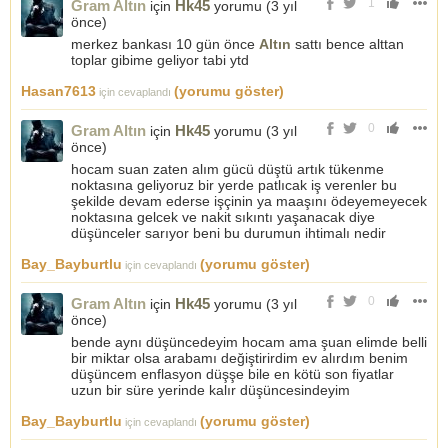
1
Gram Altın
Hk45
için
yorumu (
3 yıl
önce
)
merkez bankası 10 gün önce
Altın
sattı bence alttan
toplar gibime geliyor tabi ytd
Hasan7613
(yorumu göster)
için cevaplandı
0
Gram Altın
Hk45
için
yorumu (
3 yıl
önce
)
hocam suan zaten alım gücü düştü artık tükenme
noktasına geliyoruz bir yerde patlıcak iş verenler bu
şekilde devam ederse işçinin ya maaşını ödeyemeyecek
noktasına gelcek ve nakit sıkıntı yaşanacak diye
düşünceler sarıyor beni bu durumun ihtimalı nedir
Bay_Bayburtlu
(yorumu göster)
için cevaplandı
0
Gram Altın
Hk45
için
yorumu (
3 yıl
önce
)
bende aynı düşüncedeyim hocam ama şuan elimde belli
bir miktar olsa arabamı değiştirirdim ev alırdım benim
düşüncem enflasyon düşşe bile en kötü son fiyatlar
uzun bir süre yerinde kalır düşüncesindeyim
Bay_Bayburtlu
(yorumu göster)
için cevaplandı