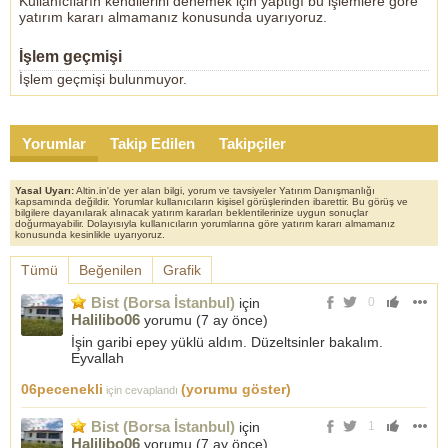
Kullanıcıların kendilerini denemek için yaptığı bu işlemlere göre
yatırım kararı almamanız konusunda uyarıyoruz.
İşlem geçmişi
İşlem geçmişi bulunmuyor.
Yorumlar
Takip Edilen
Takipçiler
Yasal Uyarı:
Altin.in'de yer alan bilgi, yorum ve tavsiyeler Yatırım Danışmanlığı
kapsamında değildir. Yorumlar kullanıcıların kişisel görüşlerinden ibarettir. Bu görüş ve
bilgilere dayanılarak alınacak yatırım kararları beklentilerinize uygun sonuçlar
doğurmayabilir. Dolayısıyla kullanıcıların yorumlarına göre yatırım kararı almamanız
konusunda kesinlikle uyarıyoruz.
Tümü
Beğenilen
Grafik
Bist (Borsa İstanbul)
için
0
Halilibo06
yorumu (
7 ay önce
)
İşin garibi epey yüklü aldım. Düzeltsinler bakalım.
Eyvallah
06pecenekli
(yorumu göster)
için cevaplandı
Bist (Borsa İstanbul)
için
1
Halilibo06
yorumu (
7 ay önce
)