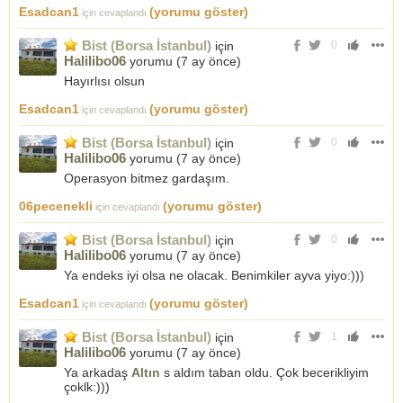
Esadcan1
(yorumu göster)
için cevaplandı
Bist (Borsa İstanbul)
için
0
Halilibo06
yorumu (
7 ay önce
)
Hayırlısı olsun
Esadcan1
(yorumu göster)
için cevaplandı
Bist (Borsa İstanbul)
için
0
Halilibo06
yorumu (
7 ay önce
)
Operasyon bitmez gardaşım.
06pecenekli
(yorumu göster)
için cevaplandı
Bist (Borsa İstanbul)
için
0
Halilibo06
yorumu (
7 ay önce
)
Ya endeks iyi olsa ne olacak. Benimkiler ayva yiyo:)))
Esadcan1
(yorumu göster)
için cevaplandı
Bist (Borsa İstanbul)
için
1
Halilibo06
yorumu (
7 ay önce
)
Ya arkadaş
Altın
s aldım taban oldu. Çok becerikliyim
çoklk:)))