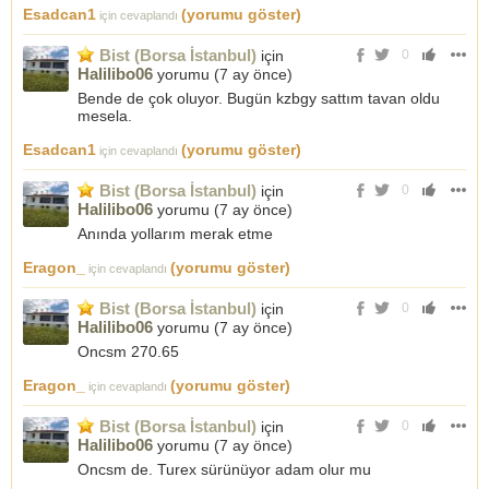
Esadcan1
(yorumu göster)
için cevaplandı
Bist (Borsa İstanbul)
için
0
Halilibo06
yorumu (
7 ay önce
)
Bende de çok oluyor. Bugün kzbgy sattım tavan oldu
mesela.
Esadcan1
(yorumu göster)
için cevaplandı
Bist (Borsa İstanbul)
için
0
Halilibo06
yorumu (
7 ay önce
)
Anında yollarım merak etme
Eragon_
(yorumu göster)
için cevaplandı
Bist (Borsa İstanbul)
için
0
Halilibo06
yorumu (
7 ay önce
)
Oncsm 270.65
Eragon_
(yorumu göster)
için cevaplandı
Bist (Borsa İstanbul)
için
0
Halilibo06
yorumu (
7 ay önce
)
Oncsm de. Turex sürünüyor adam olur mu