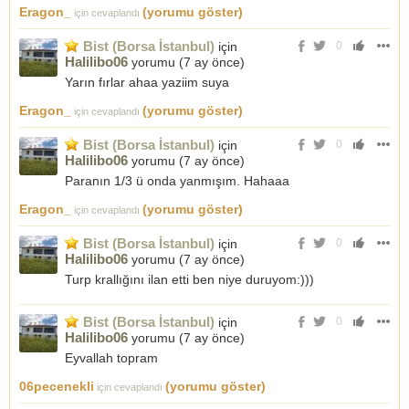
Eragon_
(yorumu göster)
için cevaplandı
Bist (Borsa İstanbul)
için
0
Halilibo06
yorumu (
7 ay önce
)
Yarın fırlar ahaa yaziim suya
Eragon_
(yorumu göster)
için cevaplandı
Bist (Borsa İstanbul)
için
0
Halilibo06
yorumu (
7 ay önce
)
Paranın 1/3 ü onda yanmışım. Hahaaa
Eragon_
(yorumu göster)
için cevaplandı
Bist (Borsa İstanbul)
için
0
Halilibo06
yorumu (
7 ay önce
)
Turp krallığını ilan etti ben niye duruyom:)))
Bist (Borsa İstanbul)
için
0
Halilibo06
yorumu (
7 ay önce
)
Eyvallah topram
06pecenekli
(yorumu göster)
için cevaplandı