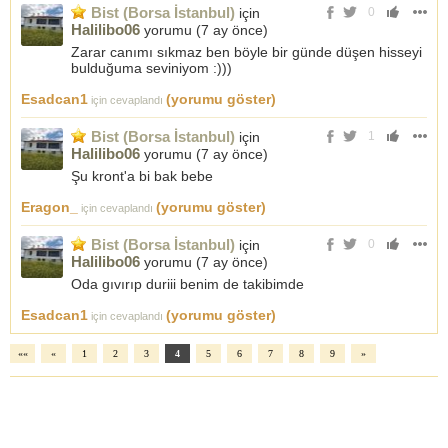
Bist (Borsa İstanbul)
için
0
Halilibo06
yorumu (
7 ay önce
)
Zarar canımı sıkmaz ben böyle bir günde düşen hisseyi
bulduğuma seviniyom :)))
Esadcan1
(yorumu göster)
için cevaplandı
Bist (Borsa İstanbul)
için
1
Halilibo06
yorumu (
7 ay önce
)
Şu kront'a bi bak bebe
Eragon_
(yorumu göster)
için cevaplandı
Bist (Borsa İstanbul)
için
0
Halilibo06
yorumu (
7 ay önce
)
Oda gıvırıp duriii benim de takibimde
Esadcan1
(yorumu göster)
için cevaplandı
««
«
1
2
3
4
5
6
7
8
9
»