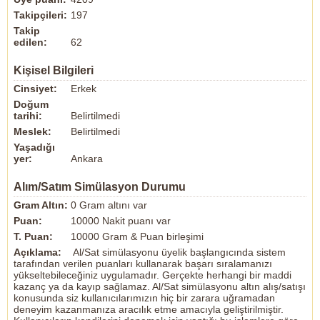
Takipçileri:
197
Takip
edilen:
62
Kişisel Bilgileri
Cinsiyet:
Erkek
Doğum
tarihi:
Belirtilmedi
Meslek:
Belirtilmedi
Yaşadığı
yer:
Ankara
Alım/Satım Simülasyon Durumu
Gram Altın:
0 Gram altını var
Puan:
10000 Nakit puanı var
T. Puan:
10000 Gram & Puan birleşimi
Açıklama:
Al/Sat simülasyonu üyelik başlangıcında sistem
tarafından verilen puanları kullanarak başarı sıralamanızı
yükseltebileceğiniz uygulamadır. Gerçekte herhangi bir maddi
kazanç ya da kayıp sağlamaz. Al/Sat simülasyonu altın alış/satışı
konusunda siz kullanıcılarımızın hiç bir zarara uğramadan
deneyim kazanmanıza aracılık etme amacıyla geliştirilmiştir.