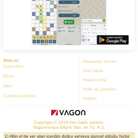
Altin.in:
Masaüstü Sürüm
Gram Altın
Ana Sayfa
Döviz
Hakkımızda
Altın
Kvkk ve Çerezler
Cumhuriyet Altını
İletişim
Dolar Kuru
Altın Fiyatları
Copyright © 2018 Her hakkı saklıdır.
Bist Yorum
Vagonmedya Bilişim San. ve Tic. A.Ş.
Altın Yorumları
1) Altin.in'de yer alan içeriğin doğru ve/veya güncel olduğu hiçbir