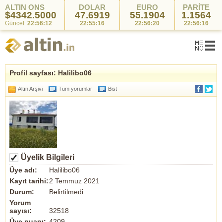
ALTIN ONS
DOLAR
EURO
PARİTE
$4342.5000
47.6919
55.1904
1.1564
Güncel:
22:56:12
22:55:16
22:56:20
22:56:16
Profil sayfası: Halilibo06
Altın Arşivi
Tüm yorumlar
Bist
Üyelik Bilgileri
Üye adı:
Halilibo06
Kayıt tarihi:
2 Temmuz 2021
Durum:
Belirtilmedi
Yorum
sayısı:
32518
Üye puanı:
4209