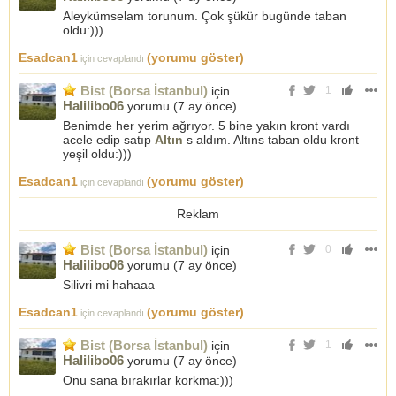
Aleykümselam torunum. Çok şükür bugünde taban
oldu:)))
Esadcan1
(yorumu göster)
için cevaplandı
Bist (Borsa İstanbul)
için
1
Halilibo06
yorumu (
7 ay önce
)
Benimde her yerim ağrıyor. 5 bine yakın kront vardı
acele edip satıp
Altın
s aldım. Altıns taban oldu kront
yeşil oldu:)))
Esadcan1
(yorumu göster)
için cevaplandı
Reklam
Bist (Borsa İstanbul)
için
0
Halilibo06
yorumu (
7 ay önce
)
Silivri mi hahaaa
Esadcan1
(yorumu göster)
için cevaplandı
Bist (Borsa İstanbul)
için
1
Halilibo06
yorumu (
7 ay önce
)
Onu sana bırakırlar korkma:)))