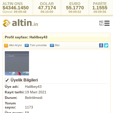
ALTIN ONS
DOLAR
EURO
PARİTE
$4346.1450
47.7174
55.1770
1.1555
Güncel:
09:09:48
09:10:00
09:09:52
09:09:56
Profil sayfası: Halilbey43
Altın Arşivi
Tüm yorumlar
Bist
Üyelik Bilgileri
Üye adı:
Halilbey43
Kayıt tarihi:
19 Mart 2021
Durum:
Belirtilmedi
Yorum
sayısı:
1173
Üye puanı:
58