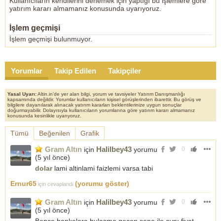
Kullanıcıların kendilerini denemek için yaptığı bu işlemlere göre
yatırım kararı almamanız konusunda uyarıyoruz.
İşlem geçmişi
İşlem geçmişi bulunmuyor.
Yorumlar
Takip Edilen
Takipçiler
Yasal Uyarı:
Altin.in'de yer alan bilgi, yorum ve tavsiyeler Yatırım Danışmanlığı
kapsamında değildir. Yorumlar kullanıcıların kişisel görüşlerinden ibarettir. Bu görüş ve
bilgilere dayanılarak alınacak yatırım kararları beklentilerinize uygun sonuçlar
doğurmayabilir. Dolayısıyla kullanıcıların yorumlarına göre yatırım kararı almamanız
konusunda kesinlikle uyarıyoruz.
Tümü
Beğenilen
Grafik
Gram Altın
Halilbey43
için
yorumu
0
(
5 yıl önce
)
dolar
lami altinlami faizlemi varsa tabi
Ernur65
(yorumu göster)
için cevaplandı
Gram Altın
Halilbey43
için
yorumu
0
(
5 yıl önce
)