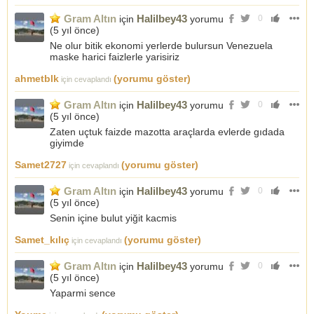
Gram Altın
Halilbey43
için
yorumu
0
(
5 yıl önce
)
Ne olur bitik ekonomi yerlerde bulursun Venezuela
maske harici faizlerle yarisiriz
ahmetblk
(yorumu göster)
için cevaplandı
Gram Altın
Halilbey43
için
yorumu
0
(
5 yıl önce
)
Zaten uçtuk faizde mazotta araçlarda evlerde gıdada
giyimde
Samet2727
(yorumu göster)
için cevaplandı
Gram Altın
Halilbey43
için
yorumu
0
(
5 yıl önce
)
Senin içine bulut yiğit kacmis
Samet_kılıç
(yorumu göster)
için cevaplandı
Gram Altın
Halilbey43
için
yorumu
0
(
5 yıl önce
)
Yaparmi sence