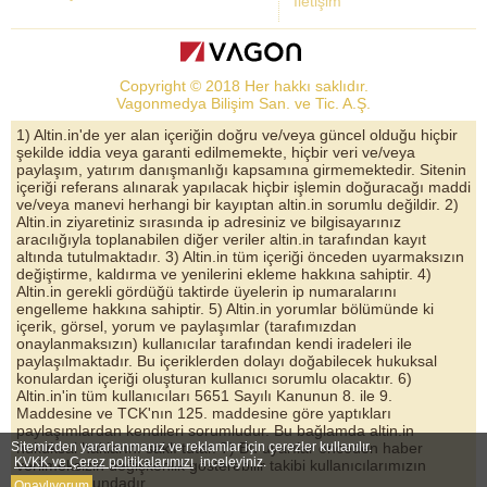
İletişim
Dolar Kuru
Altın Fiyatları
Copyright © 2018 Her hakkı saklıdır.
Bist Yorum
Vagonmedya Bilişim San. ve Tic. A.Ş.
Altın Yorumları
1) Altin.in'de yer alan içeriğin doğru ve/veya güncel olduğu hiçbir
şekilde iddia veya garanti edilmemekte, hiçbir veri ve/veya
Döviz Kurları
paylaşım, yatırım danışmanlığı kapsamına girmemektedir. Sitenin
içeriği referans alınarak yapılacak hiçbir işlemin doğuracağı maddi
Çeyrek Altın
ve/veya manevi herhangi bir kayıptan altin.in sorumlu değildir. 2)
Altin.in ziyaretiniz sırasında ip adresiniz ve bilgisayarınız
Bitcoin
aracılığıyla toplanabilen diğer veriler altin.in tarafından kayıt
altında tutulmaktadır. 3) Altin.in tüm içeriği önceden uyarmaksızın
Euro/Dolar Parite
değiştirme, kaldırma ve yenilerini ekleme hakkına sahiptir. 4)
Altin.in gerekli gördüğü taktirde üyelerin ip numaralarını
Sterlin
engelleme hakkına sahiptir. 5) Altin.in yorumlar bölümünde ki
içerik, görsel, yorum ve paylaşımlar (tarafımızdan
Döviz Arşivi
onaylanmaksızın) kullanıcılar tarafından kendi iradeleri ile
paylaşılmaktadır. Bu içeriklerden dolayı doğabilecek hukuksal
konulardan içeriği oluşturan kullanıcı sorumlu olacaktır. 6)
Altin.in'in tüm kullanıcıları 5651 Sayılı Kanunun 8. ile 9.
Maddesine ve TCK'nın 125. maddesine göre yaptıkları
paylaşımlardan kendileri sorumludur. Bu bağlamda altin.in
Sitemizden yararlanmanız ve reklamlar için çerezler kullanılır.
hukuksal haklarını saklı tutar. 7) Bu uyarılar önceden haber
KVKK ve Çerez politikalarımızı
inceleyiniz.
verilmeksizin değişkenlik gösterebilir takibi kullanıcılarımızın
sorumluluğundadır.
Onaylıyorum