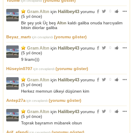
Youme
(yorumu göster)
için cevaplandı
Gram Altın
Halilbey43
için
yorumu
0
(
5 yıl önce
)
Bir şey yok Üç beş
Altın
kaldı galiba onuda harcıyalim
bitsin diiorlar galiba
Beyaz_martı
(yorumu göster)
için cevaplandı
Gram Altın
Halilbey43
için
yorumu
0
(
5 yıl önce
)
9 liramı)))
Hüseyin0707
(yorumu göster)
için cevaplandı
Gram Altın
Halilbey43
için
yorumu
0
(
5 yıl önce
)
Herkez memnun ülkeyi düşünen kim
Antep27a
(yorumu göster)
için cevaplandı
Gram Altın
Halilbey43
için
yorumu
0
(
5 yıl önce
)
Toprak bayramın mübarek olsun
Arif_efendi
(yorumu göster)
için cevaplandı