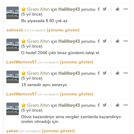
Gram Altın
Halilbey43
için
yorumu
0
(
5 yıl önce
)
Bu piyasada 8.80 çok az
selinesk
(yorumu göster)
için cevaplandı
Gram Altın
Halilbey43
için
yorumu
0
(
5 yıl önce
)
O hedef 2048 çıktı biraz gündemi takip et
LastWarriors57
(yorumu göster)
için cevaplandı
Gram Altın
Halilbey43
için
yorumu
0
(
5 yıl önce
)
19 senedir aynı seneryo
LastWarriors57
(yorumu göster)
için cevaplandı
Gram Altın
Halilbey43
için
yorumu
0
(
5 yıl önce
)
Döviz kazandiriyo ama vergiler zamlarda kazandiriyo
üretim olmadığı için
yakan
(yorumu göster)
için cevaplandı