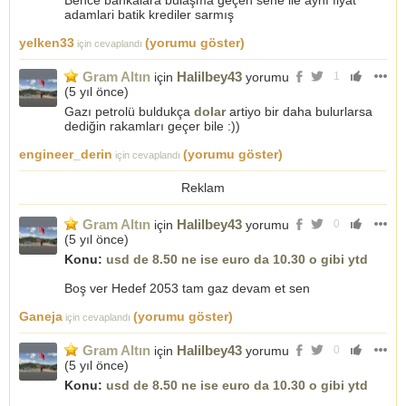
Bence bankalara bulaşma geçen sene ile aynı fiyat
adamlari batik krediler sarmış
yelken33
(yorumu göster)
için cevaplandı
Gram Altın
Halilbey43
için
yorumu
1
(
5 yıl önce
)
Gazı petrolü buldukça
dolar
artiyo bir daha bulurlarsa
dediğin rakamları geçer bile :))
engineer_derin
(yorumu göster)
için cevaplandı
Reklam
Gram Altın
Halilbey43
için
yorumu
0
(
5 yıl önce
)
Konu:
usd de 8.50 ne ise euro da 10.30 o gibi ytd
Boş ver Hedef 2053 tam gaz devam et sen
Ganeja
(yorumu göster)
için cevaplandı
Gram Altın
Halilbey43
için
yorumu
0
(
5 yıl önce
)
Konu:
usd de 8.50 ne ise euro da 10.30 o gibi ytd