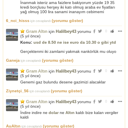
İnanmak isteriz ama faizlere bakiyorum yüzde 19 35
kredi borçlusu herşey iki katı olmuş araba ev fiyatları
yağ olmuş 100 lira sanami inanayım cebimemi
6_nci_hisss
(yorumu göster)
için cevaplandı
Gram Altın
Halilbey43
için
yorumu
0
(
5 yıl önce
)
Konu:
usd de 8.50 ne ise euro da 10.30 o gibi ytd
Gerçektenmi iki zamlami yakmak nankörlük mu oluyo
Ganeja
(yorumu göster)
için cevaplandı
Gram Altın
Halilbey43
için
yorumu
0
(
5 yıl önce
)
Genemi gaz bulundu desene gazimizi alacaklar
Ziynetçi_56
(yorumu göster)
için cevaplandı
Gram Altın
Halilbey43
için
yorumu
0
(
5 yıl önce
)
İndire indire ne
dolar
ne
Altın
kaldı bize kalan vergiler
kaldi
AuAltın
(yorumu göster)
için cevaplandı