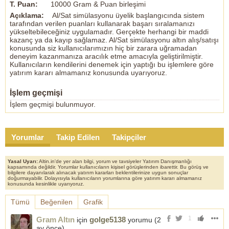
T. Puan:
10000 Gram & Puan birleşimi
Açıklama:
Al/Sat simülasyonu üyelik başlangıcında sistem
tarafından verilen puanları kullanarak başarı sıralamanızı
yükseltebileceğiniz uygulamadır. Gerçekte herhangi bir maddi
kazanç ya da kayıp sağlamaz. Al/Sat simülasyonu altın alış/satışı
konusunda siz kullanıcılarımızın hiç bir zarara uğramadan
deneyim kazanmanıza aracılık etme amacıyla geliştirilmiştir.
Kullanıcıların kendilerini denemek için yaptığı bu işlemlere göre
yatırım kararı almamanız konusunda uyarıyoruz.
İşlem geçmişi
İşlem geçmişi bulunmuyor.
Yorumlar
Takip Edilen
Takipçiler
Yasal Uyarı:
Altin.in'de yer alan bilgi, yorum ve tavsiyeler Yatırım Danışmanlığı
kapsamında değildir. Yorumlar kullanıcıların kişisel görüşlerinden ibarettir. Bu görüş ve
bilgilere dayanılarak alınacak yatırım kararları beklentilerinize uygun sonuçlar
doğurmayabilir. Dolayısıyla kullanıcıların yorumlarına göre yatırım kararı almamanız
konusunda kesinlikle uyarıyoruz.
Tümü
Beğenilen
Grafik
1
Gram Altın
golge5138
için
yorumu (
2
ay önce
)