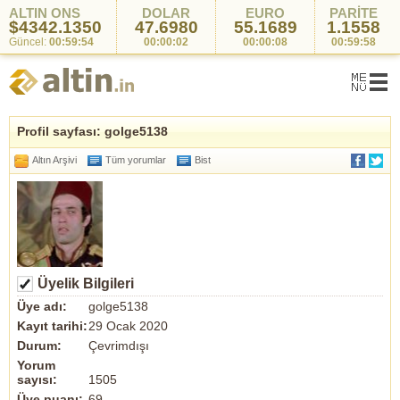
ALTIN ONS
DOLAR
EURO
PARİTE
$4342.1350
47.6980
55.1689
1.1558
Güncel:
00:59:54
00:00:02
00:00:08
00:59:58
Profil sayfası: golge5138
Altın Arşivi
Tüm yorumlar
Bist
Üyelik Bilgileri
Üye adı:
golge5138
Kayıt tarihi:
29 Ocak 2020
Durum:
Çevrimdışı
Yorum
sayısı:
1505
Üye puanı:
69