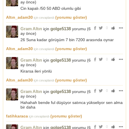
ay önce
)
Cin kapalı /50 50 ABD olumlu gibi
Altın_adam30
(yorumu göster)
için cevaplandı
0
Gram Altın
golge5138
için
yorumu (
6
ay önce
)
26 Suna kadar görüşüm 7 bin 7200 arasında oynar
Altın_adam30
(yorumu göster)
için cevaplandı
0
Gram Altın
golge5138
için
yorumu (
6
ay önce
)
Kirarsa ileri yönlü
Altın_adam30
(yorumu göster)
için cevaplandı
0
Gram Altın
golge5138
için
yorumu (
6
ay önce
)
Hahahah bende ful düşüyor satınca yükseliyor sen alma
bir daha
fatihkaraca
(yorumu göster)
için cevaplandı
0
Gram Altın
golge5138
için
yorumu (
6