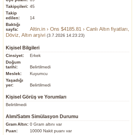
Takipçileri:
45
Takip
edilen:
14
Baktığı
Altin.in › Ons $4185.81 › Canlı Altın fiyatları,
sayfa:
Döviz, Altın arşivi
(3.7.2026 14:23:23)
Kişisel Bilgileri
Cinsiyet:
Erkek
Doğum
tarihi:
Belirtilmedi
Meslek:
Kuyumcu
Yaşadığı
yer:
Belirtilmedi
Kişisel Görüş ve Yorumları
Belirtilmedi
Alım/Satım Simülasyon Durumu
Gram Altın:
0 Gram altını var
Puan:
10000 Nakit puanı var