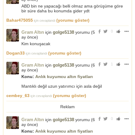
ABD bin ne yapacağı belli olmaz ama görüşüme göre
bir süre daha bu konumda gider ydt
Bahar475055
(yorumu göster)
için cevaplandı
0
Gram Altın
golge5138
için
yorumu (
5
ay önce
)
Kim konuşacak
Dogan33
(yorumu göster)
için cevaplandı
1
Gram Altın
golge5138
için
yorumu (
6
ay önce
)
Konu:
Anlık kuyumcu altın fiyatları
Mantıklı değil uzun yatırımcı için asla değil
cembey_63
(yorumu göster)
için cevaplandı
Reklam
0
Gram Altın
golge5138
için
yorumu (
6
ay önce
)
Konu:
Anlık kuyumcu altın fiyatları