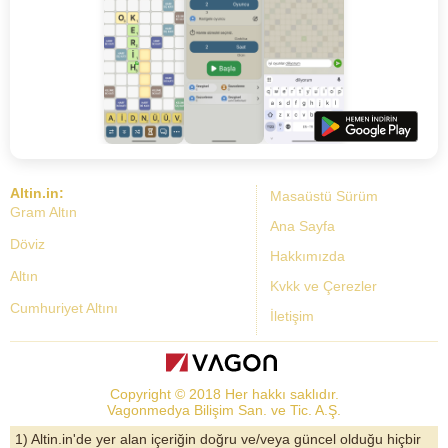
Altin.in:
Masaüstü Sürüm
Gram Altın
Ana Sayfa
Döviz
Hakkımızda
Altın
Kvkk ve Çerezler
Cumhuriyet Altını
İletişim
Dolar Kuru
Altın Fiyatları
Copyright © 2018 Her hakkı saklıdır.
Bist Yorum
Vagonmedya Bilişim San. ve Tic. A.Ş.
Altın Yorumları
1) Altin.in'de yer alan içeriğin doğru ve/veya güncel olduğu hiçbir