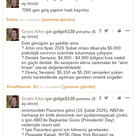
ay önce
)
7095 gen giriş yaptım hadi hayırlısı
İrishc
(yorumu göster)
için cevaplandı
0
Gram Altın
golge5138
için
yorumu (
6
ay önce
)
Evet görüşüm şu şekilde ama
?
Altın
ons fiyatı 2026 Şubat ortası itibarıyla $5,000
psikolojik sınırının üzerinde tutunmaya çalışıyor.
? Destek Seviyesi: $4,950 - $4,980 bölgesi kısa vadeli
en güçlü destek. Bu seviyenin altına sarkmalar bir "alım
fırsatı" olarak değerlendirilebilir.
? Direnç Seviyesi: $5,150 ve $5,260 seviyeleri yukarı
yönlü hareketlerde aşılması gereken önemli engeller.
Yusufkenan_61
(yorumu göster)
için cevaplandı
0
Gram Altın
golge5138
için
yorumu (
6
ay önce
)
önümüzdeki Pazartesi günü (16 Şubat 2026), ABD'de
herhangi bir kritik ekonomik veri açıklanmayacak çünkü
o gün ABD'de Başkanlar Günü (Presidents' Day)
nedeniyle resmi tatil.
? İşte Pazartesi günü için bilmeniz gerekenler:
? Piyasalar Kapalı: NYSE (New York Borsası) ve