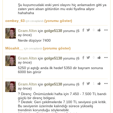
Şu kuyumcudaki eski yeni olayını hiç anlamadım gitti ya
zaten yeni alsan götürdün mu eski fiyafina aliyor
hahahaha
cembey_63
(yorumu göster)
için cevaplandı
0
Gram Altın
golge5138
için
yorumu (
6
ay önce
)
Nerde düşüyor 7400
Mücahit__
(yorumu göster)
için cevaplandı
0
Gram Altın
golge5138
için
yorumu (
6
ay önce
)
5250 yi aştığı anda ilk hedef 5350 dir bayram sonuna
6000 bin görür
1
Gram Altın
golge5138
için
yorumu (
6
ay önce
)
? Direnç: Önümüzdeki hafta için 7.450 - 7.500 TL bandı
güçlü bir direnç bölgesi.
? Destek: Geri çekilmelerde 7.100 TL seviyesi çok kritik.
Bu seviyenin üzerinde kalındığı sürece yükseliş
trendinin korunduğu söylenebilir.