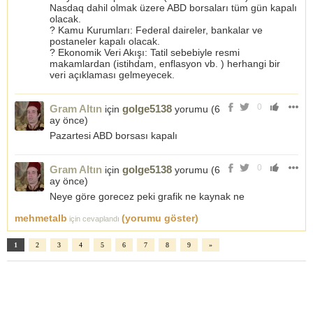
Nasdaq dahil olmak üzere ABD borsaları tüm gün kapalı
olacak.
? Kamu Kurumları: Federal daireler, bankalar ve
postaneler kapalı olacak.
? Ekonomik Veri Akışı: Tatil sebebiyle resmi
makamlardan (istihdam, enflasyon vb. ) herhangi bir
veri açıklaması gelmeyecek.
0
Gram Altın
golge5138
için
yorumu (
6
ay önce
)
Pazartesi ABD borsası kapalı
0
Gram Altın
golge5138
için
yorumu (
6
ay önce
)
Neye göre gorecez peki grafik ne kaynak ne
mehmetalb
(yorumu göster)
için cevaplandı
1
2
3
4
5
6
7
8
9
»