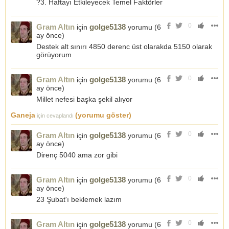
?3. Haftayı Etkileyecek Temel Faktörler
0
Gram Altın
golge5138
için
yorumu (
6
ay önce
)
Destek alt sınırı 4850 derenc üst olarakda 5150 olarak
görüyorum
0
Gram Altın
golge5138
için
yorumu (
6
ay önce
)
Millet nefesi başka şekil alıyor
Ganeja
(yorumu göster)
için cevaplandı
0
Gram Altın
golge5138
için
yorumu (
6
ay önce
)
Direnç 5040 ama zor gibi
0
Gram Altın
golge5138
için
yorumu (
6
ay önce
)
23 Şubat'ı beklemek lazım
0
Gram Altın
golge5138
için
yorumu (
6