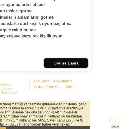
er oyuncularla iletişim
an taşları görme
imelerin anlamlarını görme
adaşlarla dört kişilik oyun başlatma
tgele rakip bulma
ay zekaya karşı tek kişilik oyun
Oyuna Başla
Ana Sayfa
Hakkımızda
lar Kuru
Kvkk ve Çerezler
İletişim
z Kurları
Döviz Arşivi
rım danışmanlığı kapsamına girmemektedir. Sitenin içeriği
iz sırasında ip adresiniz ve bilgisayarınız aracılığıyla
nilerini ekleme hakkına sahiptir. 4) Altin.in gerekli
(tarafımızdan onaylanmaksızın) kullanıcılar tarafından
in.in'in tüm kullanıcıları 5651 Sayılı Kanunun 8. ile 9.
ar. 7) Bu uyarılar önceden haber verilmeksizin
Gece