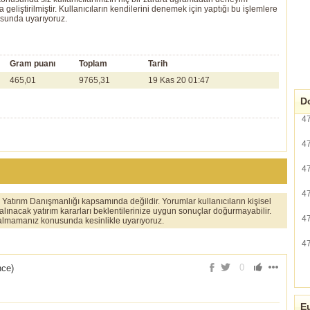
eliştirilmiştir. Kullanıcıların kendilerini denemek için yaptığı bu işlemlere
usunda uyarıyoruz.
Gram puanı
Toplam
Tarih
465,01
9765,31
19 Kas 20 01:47
Do
4
4
4
4
er Yatırım Danışmanlığı kapsamında değildir. Yorumlar kullanıcıların kişisel
 alınacak yatırım kararları beklentilerinize uygun sonuçlar doğurmayabilir.
4
ı almamanız konusunda kesinlikle uyarıyoruz.
4
0
nce
)
Eu