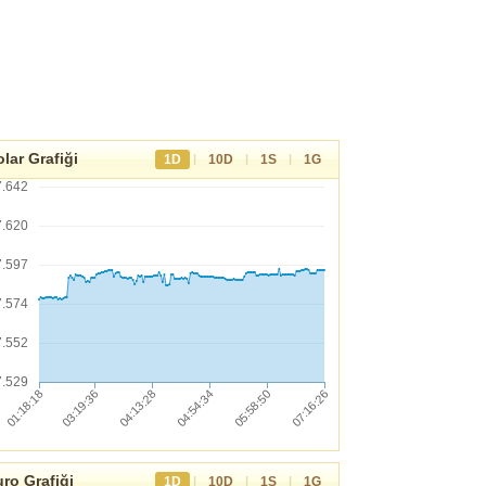
lar Grafiği
|
|
|
1D
10D
1S
1G
7.642
7.620
7.597
7.574
7.552
7.529
ro Grafiği
|
|
|
1D
10D
1S
1G