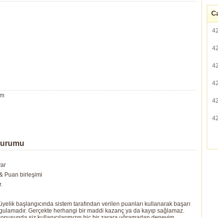
Ca
4
4
4
4
um
4
4
Durumu
var
 Puan birleşimi
.
yelik başlangıcında sistem tarafından verilen puanları kullanarak başarı
ygulamadır. Gerçekte herhangi bir maddi kazanç ya da kayıp sağlamaz.
ı konusunda siz kullanıcılarımızın hiç bir zarara uğramadan deneyim