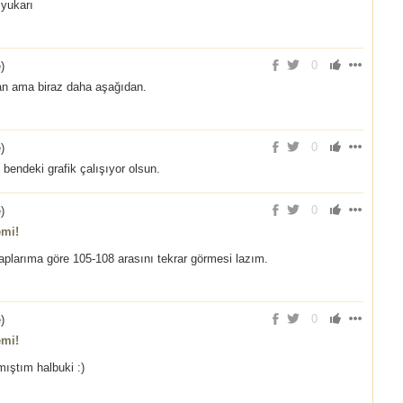
 yukarı
0
e
)
an ama biraz daha aşağıdan.
0
e
)
bendeki grafik çalışıyor olsun.
0
e
)
emi!
larıma göre 105-108 arasını tekrar görmesi lazım.
0
e
)
emi!
ıştım halbuki :)