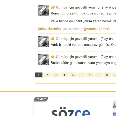
Gümüş
için
gevcelli
yorumu (
2 ay önc
Konu:
bu olasılığı (ok) gözardı etmeyin 
Valla bende onu bekliyorum zaten normal o
Uniqueidentity
(yorumu göster)
için cevaplandı
Gümüş
için
gevcelli
yorumu (
2 ay önc
Artık bir tepki ver be namussuz gümüş. Öl
Gümüş
için
gevcelli
yorumu (
2 ay önc
Bütün kârlar gitti üstüne zarar yapmaya baş
1
2
3
4
5
6
7
8
9
Reklam