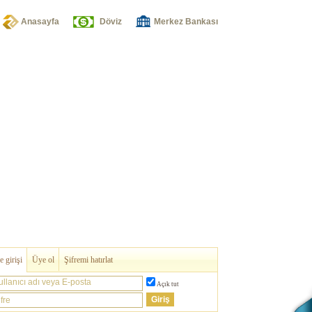
Anasayfa
Döviz
Merkez Bankası
 girişi
Üye ol
Şifremi hatırlat
ullanıcı adı veya E-posta
Açık tut
fre