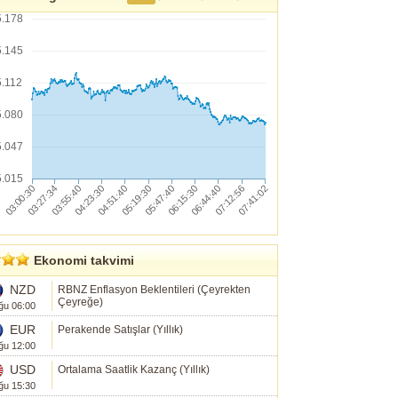
5.178
5.145
5.112
5.080
5.047
5.015
Ekonomi takvimi
NZD
RBNZ Enflasyon Beklentileri (Çeyrekten
Çeyreğe)
ğu 06:00
EUR
Perakende Satışlar (Yıllık)
ğu 12:00
USD
Ortalama Saatlik Kazanç (Yıllık)
ğu 15:30