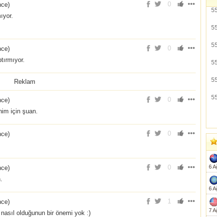
0
nce
)
5
ıyor.
5
5
0
nce
)
tırmıyor.
5
5
Reklam
5
0
nce
)
im için şuan.
0
nce
)
0
6 A
nce
)
.
6 A
1
nce
)
7 A
nasıl olduğunun bir önemi yok :)