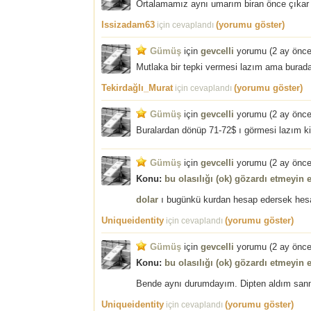
Ortalamamız aynı umarım biran önce çıkar
Issizadam63
(yorumu göster)
için cevaplandı
Gümüş
için
gevcelli
yorumu (
2 ay önc
Mutlaka bir tepki vermesi lazım ama burad
Tekirdağlı_Murat
(yorumu göster)
için cevaplandı
Gümüş
için
gevcelli
yorumu (
2 ay önc
Buralardan dönüp 71-72$ ı görmesi lazım ki 
Gümüş
için
gevcelli
yorumu (
2 ay önc
Konu:
bu olasılığı (ok) gözardı etmeyin 
dolar
ı bugünkü kurdan hesap edersek hesap
Uniqueidentity
(yorumu göster)
için cevaplandı
Gümüş
için
gevcelli
yorumu (
2 ay önc
Konu:
bu olasılığı (ok) gözardı etmeyin 
Bende aynı durumdayım. Dipten aldım sanm
Uniqueidentity
(yorumu göster)
için cevaplandı