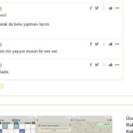
0
e
)
emi!
larak da bunu yapması lazım.
0
e
)
dün mü yaşıyor musun bir ses ver.
0
e
)
ladık.
»
Ücr
Rak
Kel