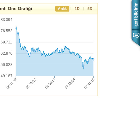
nlı Ons Grafiği
|
|
Anlık
1D
5D
283.394
276.553
269.711
262.870
256.028
249.187