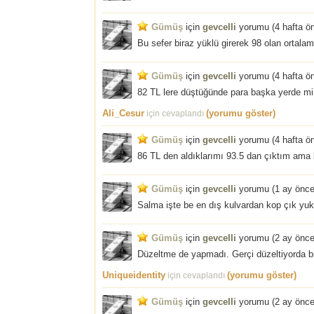
Gümüş
için
gevcelli
yorumu (
4 hafta ö
Bu sefer biraz yüklü girerek 98 olan ortal
Gümüş
için
gevcelli
yorumu (
4 hafta ö
82 TL lere düştüğünde para başka yerde mi
Ali_Cesur
(yorumu göster)
için cevaplandı
Gümüş
için
gevcelli
yorumu (
4 hafta ö
86 TL den aldıklarımı 93.5 dan çıktım ama
Gümüş
için
gevcelli
yorumu (
1 ay önc
Salma işte be en dış kulvardan kop çık yuk
Gümüş
için
gevcelli
yorumu (
2 ay önc
Düzeltme de yapmadı. Gerçi düzeltiyorda biz
Uniqueidentity
(yorumu göster)
için cevaplandı
Gümüş
için
gevcelli
yorumu (
2 ay önc