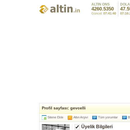
ALTIN ONS
DOL
4260.5350
47.5
Güncel:
07:41:40
07:16:
Profil sayfası: gevcelli
Sitene Ekle
Altın Arşivi
Tüm yorumlar
B
Üyelik Bilgileri