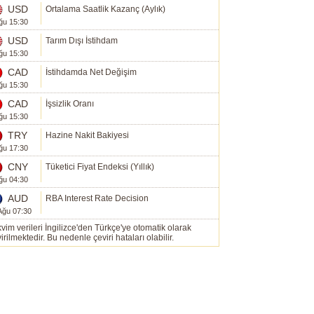
USD
Ortalama Saatlik Kazanç (Aylık)
ğu 15:30
USD
Tarım Dışı İstihdam
ğu 15:30
CAD
İstihdamda Net Değişim
ğu 15:30
CAD
İşsizlik Oranı
ğu 15:30
TRY
Hazine Nakit Bakiyesi
ğu 17:30
CNY
Tüketici Fiyat Endeksi (Yıllık)
ğu 04:30
AUD
RBA Interest Rate Decision
Ağu 07:30
vim verileri İngilizce'den Türkçe'ye otomatik olarak
irilmektedir. Bu nedenle çeviri hataları olabilir.