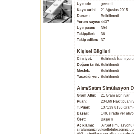
Üye adı:
gevcelli
Kayıt tarihi:
21 Ağustos 2015
Durum:
Belirtilmedi
Yorum sayısı:
4437
Üye puanı:
394
Takipçileri:
36
Takip edilen:
37
Kişisel Bilgileri
Cinsiyet:
Belirtmek İstemiyor
Doğum tarihi:
Belirtilmedi
Meslek:
Belirtilmedi
Yaşadığı yer:
Belirtilmedi
Alım/Satım Simülasyon 
Gram Altın:
21 Gram altını var
Puan:
234,69 Nakit puanı 
T. Puan:
137139,8136 Gram &
Başarı:
149. sırada yer alıyor
Özet:
Başarılı
Açıklama:
Al/Sat simülasyonu ü
sıralamanızı yükseltebileceğiniz u
Al/Sat simülasyonu altın alış/satış