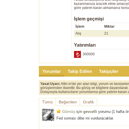
kazanmanıza aracılık etme amacıyla g
göre yatırım kararı almamanız kon
İşlem geçmişi
İşlem
Miktar
Alış
21
Yatırımları
300000
Yorumlar
Takip Edilen
Takipçiler
Yasal Uyarı:
Altin.in'de yer alan bilgi, yorum ve tavsiyel
görüşlerinden ibarettir. Bu görüş ve bilgilere dayanılarak
Dolayısıyla kullanıcıların yorumlarına göre yatırım karar
Tümü
Beğenilen
Grafik
Gümüş
için
gevcelli
yorumu (
1 hafta ö
Fed sonrası dibe mi vurduracaklar.