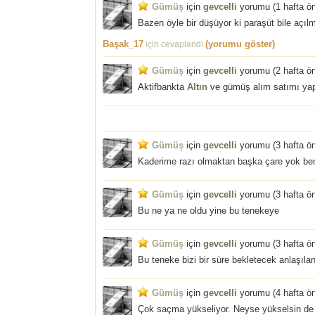
Gümüş
için
gevcelli
yorumu (
1 hafta ö
Bazen öyle bir düşüyor ki paraşüt bile açılm
Başak_17
(yorumu göster)
için cevaplandı
Gümüş
için
gevcelli
yorumu (
2 hafta ö
Aktifbankta
Altın
ve gümüş alım satımı yap
Gümüş
için
gevcelli
yorumu (
3 hafta ö
Kaderime razı olmaktan başka çare yok ben
Gümüş
için
gevcelli
yorumu (
3 hafta ö
Bu ne ya ne oldu yine bu tenekeye
Gümüş
için
gevcelli
yorumu (
3 hafta ö
Bu teneke bizi bir süre bekletecek anlaşılan
Gümüş
için
gevcelli
yorumu (
4 hafta ö
Çok saçma yükseliyor. Neyse yükselsin de 