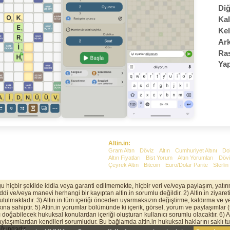
Diğ
Kal
Kel
Ark
Ras
Yap
Altin.in:
Gram Altın
Döviz
Altın
Cumhuriyet Altını
Do
Altın Fiyatları
Bist Yorum
Altın Yorumları
Dövi
Çeyrek Altın
Bitcoin
Euro/Dolar Parite
Sterlin
uğu hiçbir şekilde iddia veya garanti edilmemekte, hiçbir veri ve/veya paylaşım, yatı
 ve/veya manevi herhangi bir kayıptan altin.in sorumlu değildir. 2) Altin.in ziyaretin
 tutulmaktadır. 3) Altin.in tüm içeriği önceden uyarmaksızın değiştirme, kaldırma ve ye
na sahiptir. 5) Altin.in yorumlar bölümünde ki içerik, görsel, yorum ve paylaşımlar 
ı doğabilecek hukuksal konulardan içeriği oluşturan kullanıcı sorumlu olacaktır. 6) Alt
aşımlardan kendileri sorumludur. Bu bağlamda altin.in hukuksal haklarını saklı tut
uğundadır.