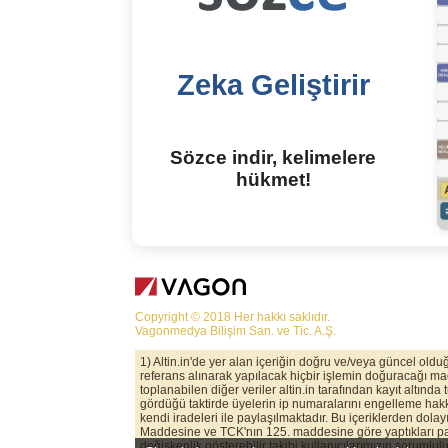
Zeka Geliştirir
Sözce indir, kelimelere
hükmet!
Copyright © 2018 Her hakkı saklıdır.
Vagonmedya Bilişim San. ve Tic. A.Ş.
1) Altin.in'de yer alan içeriğin doğru ve/veya güncel old
referans alınarak yapılacak hiçbir işlemin doğuracağı maddi
toplanabilen diğer veriler altin.in tarafından kayıt altında
gördüğü taktirde üyelerin ip numaralarını engelleme hakkı
kendi iradeleri ile paylaşılmaktadır. Bu içeriklerden dolay
Maddesine ve TCK'nın 125. maddesine göre yaptıkları payl
değişkenlik gösterebilir takibi kullanıcılarımızın sorumlul