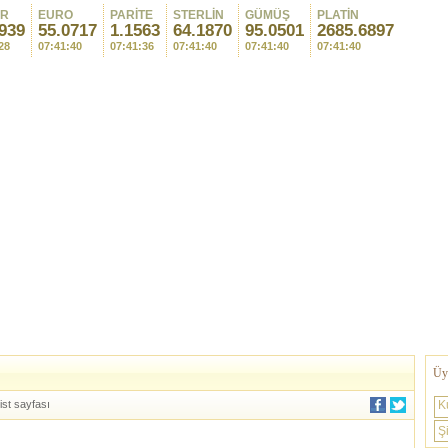
AR
EURO
PARİTE
STERLİN
GÜMÜŞ
PLATİN
939
55.0717
1.1563
64.1870
95.0501
2685.6897
28
07:41:40
07:41:36
07:41:40
07:41:40
07:41:40
Üye
ist sayfası
K
Şi