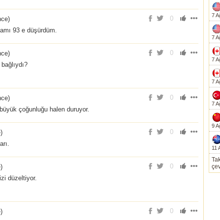
7 A
0
nce
)
amamı 93 e düşürdüm.
7 A
0
nce
)
7 A
 bağlıydı?
7 A
0
nce
)
7 A
 büyük çoğunluğu halen duruyor.
9 A
0
e
)
arı.
11 
Tak
0
e
)
çev
i düzeltiyor.
0
e
)