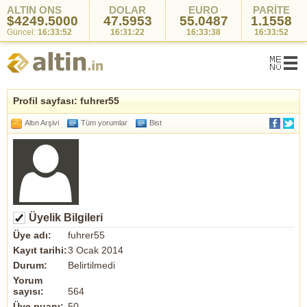
ALTIN ONS
DOLAR
EURO
PARİTE
$4249.5000
47.5953
55.0487
1.1558
Güncel:
16:33:52
16:31:22
16:33:38
16:33:52
Profil sayfası: fuhrer55
Altın Arşivi
Tüm yorumlar
Bist
Üyelik Bilgileri
Üye adı:
fuhrer55
Kayıt tarihi:
3 Ocak 2014
Durum:
Belirtilmedi
Yorum
sayısı:
564
Üye puanı:
50