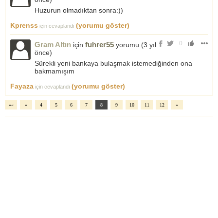
Huzurun olmadıktan sonra:))
Kprenss
(yorumu göster)
için cevaplandı
0
Gram Altın
fuhrer55
için
yorumu (
3 yıl
önce
)
Sürekli yeni bankaya bulaşmak istemediğinden ona
bakmamışım
Fayaza
(yorumu göster)
için cevaplandı
««
«
4
5
6
7
8
9
10
11
12
»