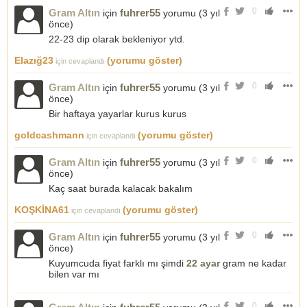
0
Gram Altın
fuhrer55
için
yorumu (
3 yıl
önce
)
22-23 dip olarak bekleniyor ytd.
Elazığ23
(yorumu göster)
için cevaplandı
0
Gram Altın
fuhrer55
için
yorumu (
3 yıl
önce
)
Bir haftaya yayarlar kurus kurus
goldcashmann
(yorumu göster)
için cevaplandı
0
Gram Altın
fuhrer55
için
yorumu (
3 yıl
önce
)
Kaç saat burada kalacak bakalım
KOŞKİNA61
(yorumu göster)
için cevaplandı
0
Gram Altın
fuhrer55
için
yorumu (
3 yıl
önce
)
Kuyumcuda fiyat farklı mı şimdi
22 ayar
gram ne kadar
bilen var mı
0