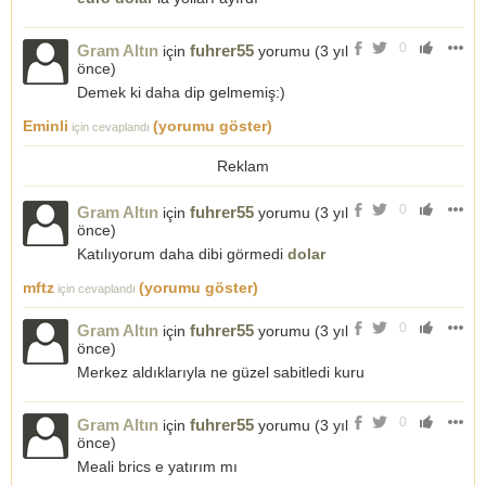
0
Gram Altın
fuhrer55
için
yorumu (
3 yıl
önce
)
Demek ki daha dip gelmemiş:)
Eminli
(yorumu göster)
için cevaplandı
Reklam
0
Gram Altın
fuhrer55
için
yorumu (
3 yıl
önce
)
Katılıyorum daha dibi görmedi
dolar
mftz
(yorumu göster)
için cevaplandı
0
Gram Altın
fuhrer55
için
yorumu (
3 yıl
önce
)
Merkez aldıklarıyla ne güzel sabitledi kuru
0
Gram Altın
fuhrer55
için
yorumu (
3 yıl
önce
)
Meali brics e yatırım mı