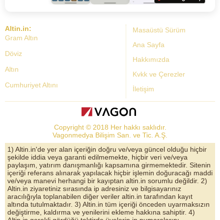
Altin.in:
Masaüstü Sürüm
Gram Altın
Ana Sayfa
Döviz
Hakkımızda
Altın
Kvkk ve Çerezler
Cumhuriyet Altını
İletişim
Dolar Kuru
Altın Fiyatları
Copyright © 2018 Her hakkı saklıdır.
Bist Yorum
Vagonmedya Bilişim San. ve Tic. A.Ş.
Altın Yorumları
1) Altin.in'de yer alan içeriğin doğru ve/veya güncel olduğu hiçbir
şekilde iddia veya garanti edilmemekte, hiçbir veri ve/veya
Döviz Kurları
paylaşım, yatırım danışmanlığı kapsamına girmemektedir. Sitenin
içeriği referans alınarak yapılacak hiçbir işlemin doğuracağı maddi
Çeyrek Altın
ve/veya manevi herhangi bir kayıptan altin.in sorumlu değildir. 2)
Altin.in ziyaretiniz sırasında ip adresiniz ve bilgisayarınız
Bitcoin
aracılığıyla toplanabilen diğer veriler altin.in tarafından kayıt
altında tutulmaktadır. 3) Altin.in tüm içeriği önceden uyarmaksızın
Euro/Dolar Parite
değiştirme, kaldırma ve yenilerini ekleme hakkına sahiptir. 4)