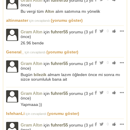
Gram Altın
fuhrer55
için
yorumu (
3 yıl
önce
)
Bu vergi tüm
Altın
alım satımına mı yönelik
altinmaster
(yorumu göster)
için cevaplandı
0
Gram Altın
fuhrer55
için
yorumu (
3 yıl
önce
)
26.96 bende
General_
(yorumu göster)
için cevaplandı
0
Gram Altın
fuhrer55
için
yorumu (
3 yıl
önce
)
Bugün
bilezik
almam lazım öğleden önce mi sonra mı
sizce sorumluluk bana ait
0
Gram Altın
fuhrer55
için
yorumu (
3 yıl
önce
)
Yapmaaa:))
IsfehanLi
(yorumu göster)
için cevaplandı
0
Gram Altın
fuhrer55
için
yorumu (
3 yıl
önce
)