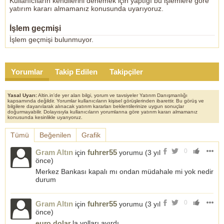
Kullanıcıların kendilerini denemek için yaptığı bu işlemlere göre
yatırım kararı almamanız konusunda uyarıyoruz.
İşlem geçmişi
İşlem geçmişi bulunmuyor.
Yorumlar
Takip Edilen
Takipçiler
Yasal Uyarı:
Altin.in'de yer alan bilgi, yorum ve tavsiyeler Yatırım Danışmanlığı
kapsamında değildir. Yorumlar kullanıcıların kişisel görüşlerinden ibarettir. Bu görüş ve
bilgilere dayanılarak alınacak yatırım kararları beklentilerinize uygun sonuçlar
doğurmayabilir. Dolayısıyla kullanıcıların yorumlarına göre yatırım kararı almamanız
konusunda kesinlikle uyarıyoruz.
Tümü
Beğenilen
Grafik
0
Gram Altın
fuhrer55
için
yorumu (
3 yıl
önce
)
Merkez Bankası kapalı mı ondan müdahale mi yok nedir
durum
0
Gram Altın
fuhrer55
için
yorumu (
3 yıl
önce
)
euro
dolar
la yolları ayırdı