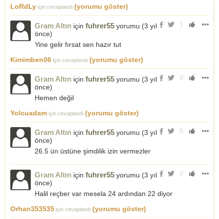
LoRdLy
(yorumu göster)
için cevaplandı
1
Gram Altın
fuhrer55
için
yorumu (
3 yıl
önce
)
Yine gelir fırsat sen hazır tut
Kimimben06
(yorumu göster)
için cevaplandı
0
Gram Altın
fuhrer55
için
yorumu (
3 yıl
önce
)
Hemen değil
Yolcuadam
(yorumu göster)
için cevaplandı
0
Gram Altın
fuhrer55
için
yorumu (
3 yıl
önce
)
26.5 ün üstüne şimdilik izin vermezler
0
Gram Altın
fuhrer55
için
yorumu (
3 yıl
önce
)
Halil reçber var mesela 24 ardından 22 diyor
Orhan353535
(yorumu göster)
için cevaplandı