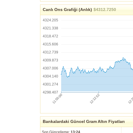
Canlı Ons Grafiği (Anlık)
$4312.7250
4324.205
4321.338
4318.472
4315.606
4312.739
4309.873
4307.006
4304.140
4301.274
4298.407
Bankalardaki Güncel Gram Altın Fiyatları
Son Güncelleme:
13:24