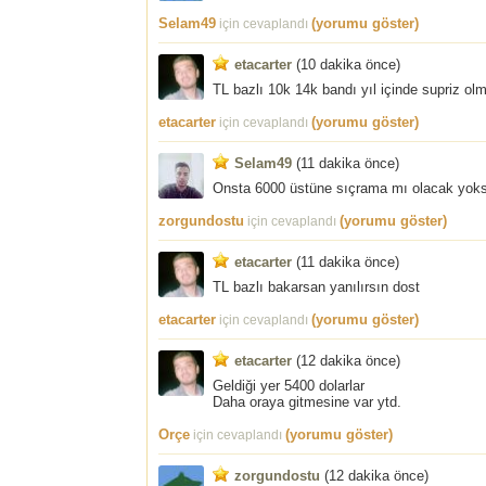
Selam49
(yorumu göster)
için cevaplandı
etacarter
(10 dakika önce)
TL bazlı 10k 14k bandı yıl içinde supriz ol
etacarter
(yorumu göster)
için cevaplandı
Selam49
(11 dakika önce)
Onsta 6000 üstüne sıçrama mı olacak yok
zorgundostu
(yorumu göster)
için cevaplandı
etacarter
(11 dakika önce)
TL bazlı bakarsan yanılırsın dost
etacarter
(yorumu göster)
için cevaplandı
etacarter
(12 dakika önce)
Geldiği yer 5400 dolarlar
Daha oraya gitmesine var ytd.
Orçe
(yorumu göster)
için cevaplandı
zorgundostu
(12 dakika önce)