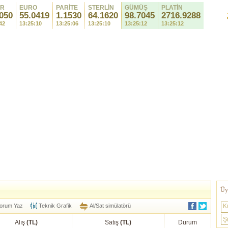
AR
EURO
PARİTE
STERLİN
GÜMÜŞ
PLATİN
050
55.0419
1.1530
64.1620
98.7045
2716.9288
42
13:25:10
13:25:06
13:25:10
13:25:12
13:25:12
Üye
orum Yaz
Teknik Grafik
Al/Sat simülatörü
K
Şi
Alış
(TL)
Satış
(TL)
Durum