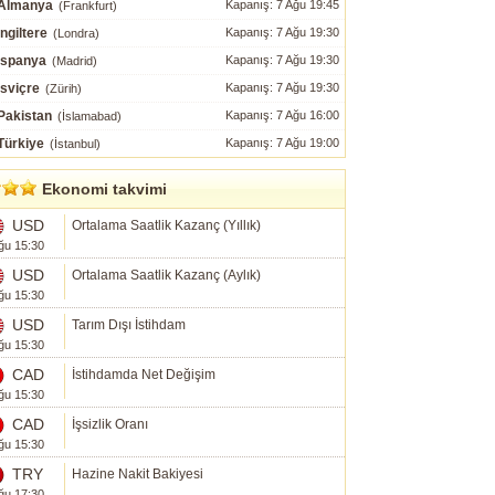
Almanya
Kapanış: 7 Ağu 19:45
(Frankfurt)
İngiltere
Kapanış: 7 Ağu 19:30
(Londra)
İspanya
Kapanış: 7 Ağu 19:30
(Madrid)
İsviçre
Kapanış: 7 Ağu 19:30
(Zürih)
Pakistan
Kapanış: 7 Ağu 16:00
(İslamabad)
Türkiye
Kapanış: 7 Ağu 19:00
(İstanbul)
Ekonomi takvimi
USD
Ortalama Saatlik Kazanç (Yıllık)
ğu 15:30
USD
Ortalama Saatlik Kazanç (Aylık)
ğu 15:30
USD
Tarım Dışı İstihdam
ğu 15:30
CAD
İstihdamda Net Değişim
ğu 15:30
CAD
İşsizlik Oranı
ğu 15:30
TRY
Hazine Nakit Bakiyesi
ğu 17:30