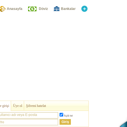
Anasayfa
Döviz
Bankalar
 girişi
Üye ol
Şifremi hatırlat
ullanıcı adı veya E-posta
Açık tut
fre