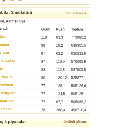
l/Sat Simülatörü
hemen başla›
iyi, Aktif 10 üye
e adı
Gram
Puan
Toplam
tks
118
83,3
773980,2
ronger
99
19,2
649305,5
a_can
97
63,2
636232,6
rhatcoklu
87
110,9
570695,9
dra
82
112,8
537905,5
rizmatik
80
1201,2
525877,1
zselman
77
126,1
505126,6
rrestgump
77
124,5
505125
inaarslan
77
67,7
505068,2
radisso
76
268,4
498710,4
çık piyasalar
tümünü göster›