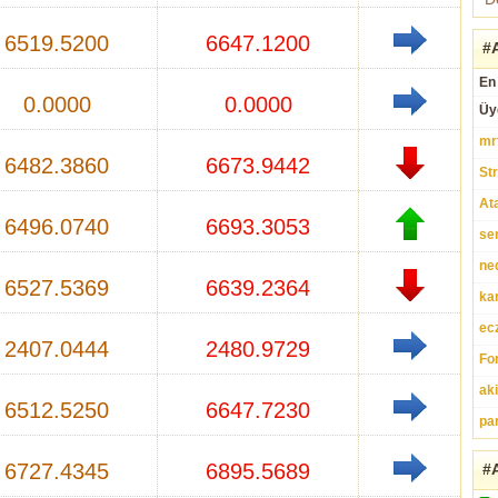
6519.5200
6647.1200
#A
En 
0.0000
0.0000
Üy
mr
6482.3860
6673.9442
St
At
6496.0740
6693.3053
se
ne
6527.5369
6639.2364
ka
ec
2407.0444
2480.9729
Fo
ak
6512.5250
6647.7230
pa
6727.4345
6895.5689
#A