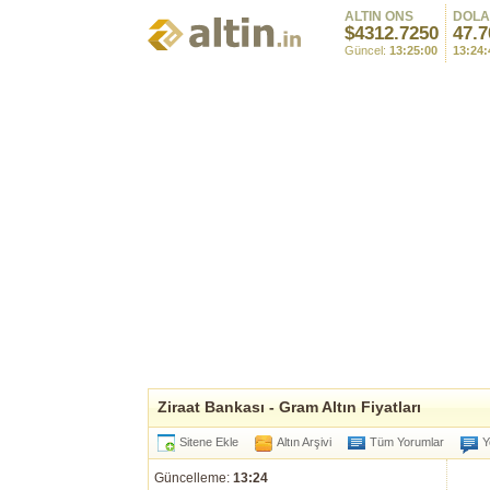
ALTIN ONS
DOL
$4312.7250
47.7
Güncel:
13:25:00
13:24:
Ziraat Bankası - Gram Altın Fiyatları
Sitene Ekle
Altın Arşivi
Tüm Yorumlar
Y
Güncelleme:
13:24