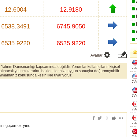
12.6004
12.9180
6538.3491
6745.9050
6535.9220
6535.9220
Ayarlar
er Yatırım Danışmanlığı kapsamında değildir. Yorumlar kullanıcıların kişisel
7 A
 alınacak yatırım kararları beklentilerinize uygun sonuçlar doğurmayabilir.
ı almamanız konusunda kesinlikle uyarıyoruz.
7 A
7 A
7 A
0
7 A
bini geçemez yine
7 A