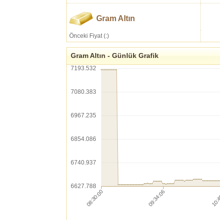
Gram Altın
Önceki Fiyat (:)
Gram Altın - Günlük Grafik
7193.532
7080.383
6967.235
6854.086
6740.937
6627.788