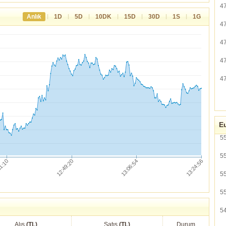
4
|
|
|
|
|
|
|
Anlık
1D
5D
10DK
15D
30D
1S
1G
4
4
4
4
Eu
5
5
5
5
5
Alış
(TL)
Satış
(TL)
Durum