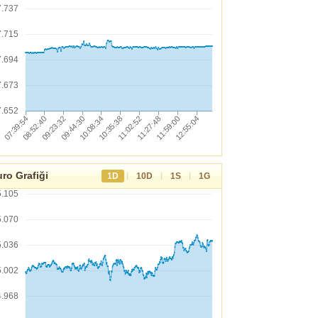
7.737
7.715
7.694
7.673
7.652
ro Grafiği
|
|
|
1D
10D
1S
1G
5.105
5.070
5.036
5.002
4.968