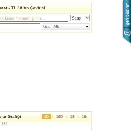
raat - TL / Altın Çevirici
Gram Altın
lar Grafiği
|
|
|
1D
10D
1S
1G
7.758