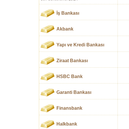
İş Bankası
Akbank
Yapı ve Kredi Bankası
Ziraat Bankası
HSBC Bank
Garanti Bankası
Finansbank
Halkbank