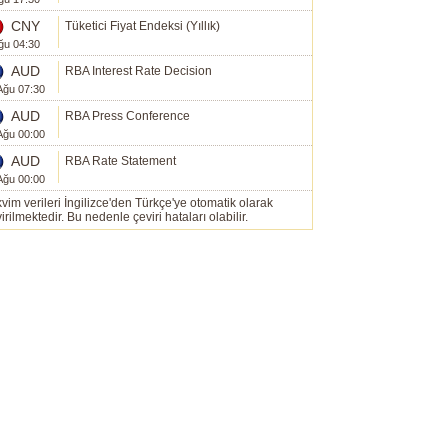
CNY
Tüketici Fiyat Endeksi (Yıllık)
ğu 04:30
AUD
RBA Interest Rate Decision
Ağu 07:30
AUD
RBA Press Conference
Ağu 00:00
AUD
RBA Rate Statement
Ağu 00:00
vim verileri İngilizce'den Türkçe'ye otomatik olarak
irilmektedir. Bu nedenle çeviri hataları olabilir.