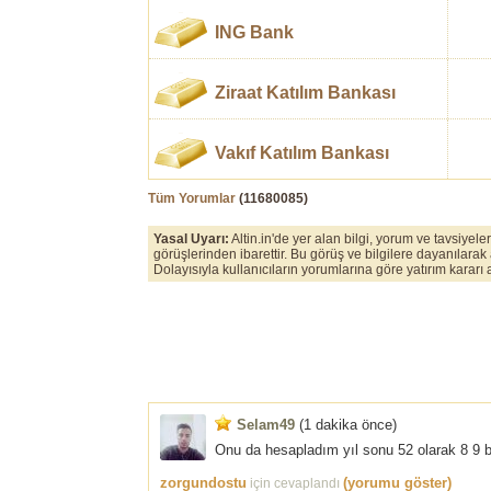
ING Bank
Ziraat Katılım Bankası
Vakıf Katılım Bankası
Tüm Yorumlar
(
11680085
)
Yasal Uyarı:
Altin.in'de yer alan bilgi, yorum ve tavsiyel
görüşlerinden ibarettir. Bu görüş ve bilgilere dayanılarak
Dolayısıyla kullanıcıların yorumlarına göre yatırım karar
Selam49
(1 dakika önce)
Onu da hesapladım yıl sonu 52 olarak 8 9 
zorgundostu
(yorumu göster)
için cevaplandı