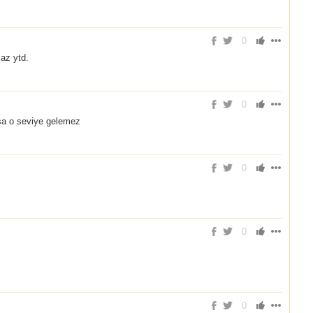
0
maz ytd.
0
sa o seviye gelemez
0
0
0