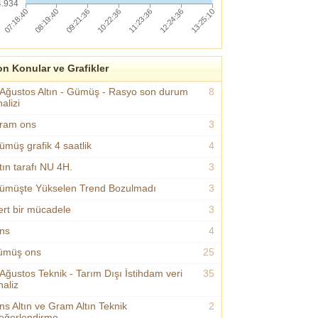
4.934
n Konular ve Grafikler
 Ağustos Altın - Gümüş - Rasyo son durum
8
alizi
ram ons
3
ümüş grafik 4 saatlik
4
tın tarafı NU 4H.
3
ümüşte Yükselen Trend Bozulmadı
3
ert bir mücadele
3
ns
4
ümüş ons
25
 Ağustos Teknik - Tarım Dışı İstihdam veri
35
naliz
ns Altın ve Gram Altın Teknik
2
eğerlendirme