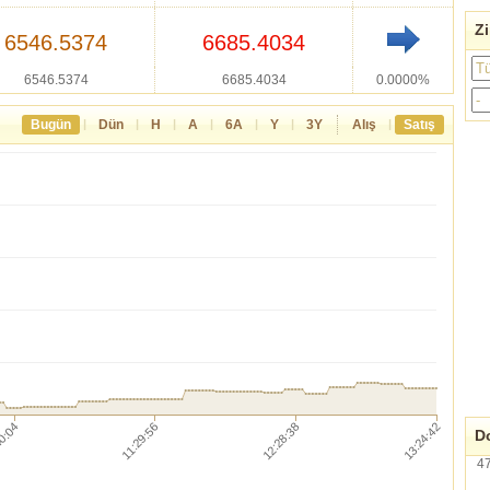
Zi
6546.5374
6685.4034
6546.5374
6685.4034
0.0000%
|
|
|
|
|
|
|
Bugün
Dün
H
A
6A
Y
3Y
Alış
Satış
Do
4