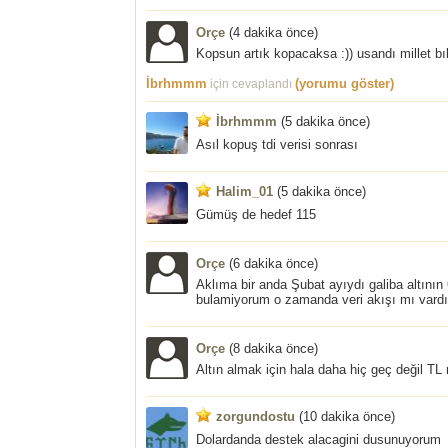
Orçe
(4 dakika önce)
Kopsun artık kopacaksa :)) usandı millet bık
İbrhmmm
(yorumu göster)
için cevaplandı
İbrhmmm
(5 dakika önce)
Asıl kopuş tdi verisi sonrası
Halim_01
(5 dakika önce)
Gümüş de hedef 115
Orçe
(6 dakika önce)
Aklıma bir anda Şubat ayıydı galiba altını
bulamiyorum o zamanda veri akışı mı vardı 
Orçe
(8 dakika önce)
Altın almak için hala daha hiç geç değil TL
zorgundostu
(10 dakika önce)
Dolardanda destek alacagini dusunuyorum