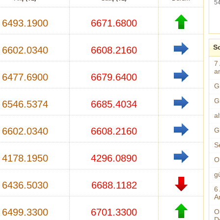
5
6493.1900
6671.6800
So
6602.0340
6608.2160
7
an
6477.6900
6679.6400
G
G
6546.5374
6685.4034
al
6602.0340
6608.2160
G
S
4178.1950
4296.0890
O
g
6436.5030
6688.1182
6
A
6499.3300
6701.3300
O
D