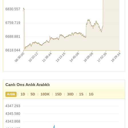
6830.557
6759.719
6688.881
6618.044
Canlı Ons Anlık Aralıklı
|
|
|
|
|
|
|
Anlık
1D
5D
10DK
15D
30D
1S
1G
4347.293
4345.580
4343.868