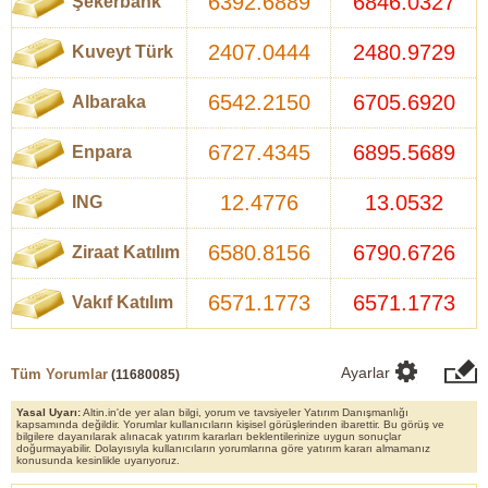
6392.6889
6846.0327
Şekerbank
2407.0444
2480.9729
Kuveyt Türk
6542.2150
6705.6920
Albaraka
6727.4345
6895.5689
Enpara
12.4776
13.0532
ING
6580.8156
6790.6726
Ziraat Katılım
6571.1773
6571.1773
Vakıf Katılım
Ayarlar
Tüm Yorumlar
(
11680085
)
Yasal Uyarı:
Altin.in'de yer alan bilgi, yorum ve tavsiyeler Yatırım Danışmanlığı
kapsamında değildir. Yorumlar kullanıcıların kişisel görüşlerinden ibarettir. Bu görüş ve
bilgilere dayanılarak alınacak yatırım kararları beklentilerinize uygun sonuçlar
doğurmayabilir. Dolayısıyla kullanıcıların yorumlarına göre yatırım kararı almamanız
konusunda kesinlikle uyarıyoruz.