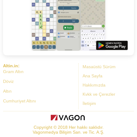
Altin.in:
Masaüstü Sürüm
Gram Altın
Ana Sayfa
Döviz
Hakkımızda
Altın
Kvkk ve Çerezler
Cumhuriyet Altını
İletişim
Dolar Kuru
Altın Fiyatları
Copyright © 2018 Her hakkı saklıdır.
Bist Yorum
Vagonmedya Bilişim San. ve Tic. A.Ş.