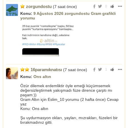
zorgundostu
(7 saat önce)
0
Konu:
9 Ağustos 2026 zorgundostu Gram grafikli
yorumu
16paramıknatısı
(7 saat önce)
1
Konu:
Ons altın
Özür dilemek erdemliktir öyle emeği küçümsemek
değersizleştirmek yakışmadı füze dirence çarptı mı
paşam:))
Gram Altın için Eslim_10 yorumu (2 hafta önce) Cevap
yaz
Konu: Ons altın
Şu uydurmasyon okları, yayları, mızrakları, füzeleri bir
bırakmadınız gitti.