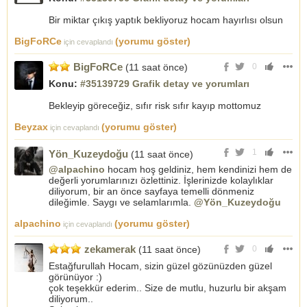
Bir miktar çıkış yaptık bekliyoruz hocam hayırlısı olsun
BigFoRCe
(yorumu göster)
için cevaplandı
BigFoRCe
(11 saat önce)
0
Konu:
#35139729 Grafik detay ve yorumları
Bekleyip göreceğiz, sıfır risk sıfır kayıp mottomuz
Beyzax
(yorumu göster)
için cevaplandı
1
Yön_Kuzeydoğu
(11 saat önce)
@alpachino
hocam hoş geldiniz, hem kendinizi hem de
değerli yorumlarınızı özlettiniz. İşlerinizde kolaylıklar
diliyorum, bir an önce sayfaya temelli dönmeniz
dileğimle. Saygı ve selamlarımla.
@Yön_Kuzeydoğu
alpachino
(yorumu göster)
için cevaplandı
zekamerak
(11 saat önce)
0
Estağfurullah Hocam, sizin güzel gözünüzden güzel
görünüyor :)
çok teşekkür ederim.. Size de mutlu, huzurlu bir akşam
diliyorum..