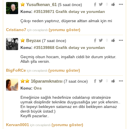
Yusufkenan_61
(5 saat önce)
0
Konu:
#35139871 Grafik detay ve yorumları
Çıkışı neden yaptınız, düşerse alttan almak için mi
Cristiano7
(yorumu göster)
için cevaplandı
Beyzax
(7 saat önce)
0
Konu:
#35139868 Grafik detay ve yorumları
Geçmiş olsun hocam, inşallah ciddi bir durum yoktur.
Allah şifa versin.
BigFoRCe
(yorumu göster)
için cevaplandı
16paramıknatısı
(7 saat önce)
0
Konu:
Ons
Emeğinize sağlık hedefinize odaklanıp stratejinize
uymak disiplindir teknikte duygusallığa yer yok efenim..
En tepeyi bekleyen satamaz en dibi bekleyen alamaz
derdi büyük üstad:)
Keyifli pazarlar..
Kervan0001
(yorumu göster)
için cevaplandı