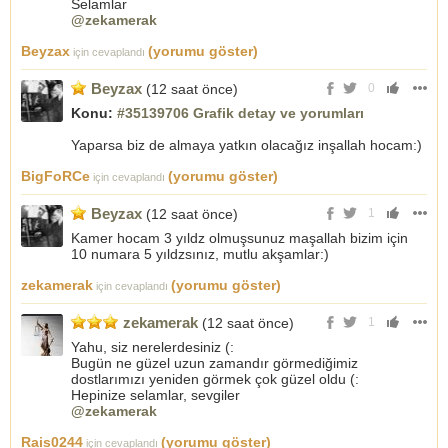
Selamlar
@zekamerak
Beyzax
(yorumu göster)
için cevaplandı
Beyzax
(12 saat önce)
0
Konu:
#35139706 Grafik detay ve yorumları
Yaparsa biz de almaya yatkın olacağız inşallah hocam:)
BigFoRCe
(yorumu göster)
için cevaplandı
Beyzax
(12 saat önce)
1
Kamer hocam 3 yıldz olmuşsunuz maşallah bizim için
10 numara 5 yıldzsınız, mutlu akşamlar:)
zekamerak
(yorumu göster)
için cevaplandı
zekamerak
(12 saat önce)
1
Yahu, siz nerelerdesiniz (:
Bugün ne güzel uzun zamandır görmediğimiz
dostlarımızı yeniden görmek çok güzel oldu (:
Hepinize selamlar, sevgiler
@zekamerak
Rais0244
(yorumu göster)
için cevaplandı