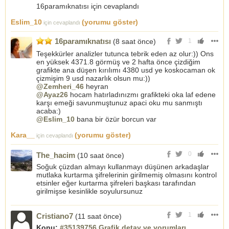
16paramıknatısı için cevaplandı
Eslim_10
(yorumu göster)
için cevaplandı
16paramıknatısı
(8 saat önce)
1
Teşekkürler analizler tutunca tebrik eden az olur:)) Ons
en yüksek 4371.8 görmüş ve 2 hafta önce çizdiğim
grafikte ana düşen kırılımı 4380 usd ye koskocaman ok
çizmişim 9 usd nazarlık olsun mu:))
@Zemheri_46
heyran
@Ayaz26
hocam hatırladınızmı grafikteki oka laf edene
karşı emeği savunmuştunuz apaci oku mu sanmıştı
acaba:)
@Eslim_10
bana bir özür borcun var
Kara__
(yorumu göster)
için cevaplandı
0
The_hacim
(10 saat önce)
Soğuk çüzdan almayı kullanmayı düşünen arkadaşlar
mutlaka kurtarma şifrelerinin girilmemiş olmasını kontrol
etsinler eğer kurtarma şifreleri başkası tarafından
girilmişse kesinlikle soyulursunuz
1
Cristiano7
(11 saat önce)
Konu:
#35139756 Grafik detay ve yorumları