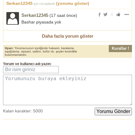
Serkan12345
(yorumu göster)
için cevaplandı
0
Serkan12345
(17 saat önce)
Bashar piyasada yok
Daha fazla yorum göster
Kurallar !
Uyarı:
Yorumunuzun içeriğinde hakaret, karalama,
aşağılama, siyaset, saldırı, küfür vb. şeyler kesinlikle
bulunmamalıdır.
Yorum
ve
kullanıcı adı
yazın:
Bir isim giriniz
Yorumunuzu buraya ekleyiniz
Kalan karakter:
5000