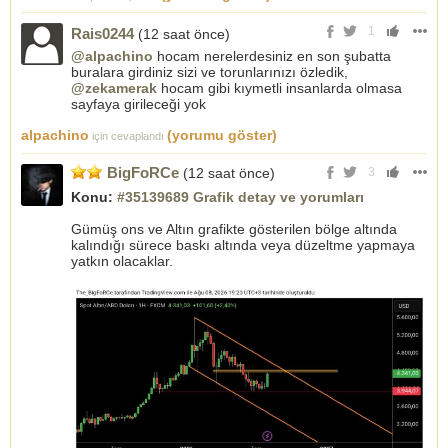
1
Rais0244
(12 saat önce)
@alpachino
hocam nerelerdesiniz en son şubatta
buralara girdiniz sizi ve torunlarınızı özledik,
@zekamerak
hocam gibi kıymetli insanlarda olmasa
sayfaya girileceği yok
alpachino
(yorumu göster)
için cevaplandı
BigFoRCe
(12 saat önce)
3
Konu:
#35139689 Grafik detay ve yorumları
Gümüş ons ve Altın grafikte gösterilen bölge altında
kalındığı sürece baskı altında veya düzeltme yapmaya
yatkın olacaklar.