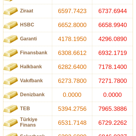
6597.7423
6737.6944
Ziraat
6652.8000
6658.9940
HSBC
4178.1950
4296.0890
Garanti
6308.6612
6932.1719
Finansbank
6282.6400
7178.1400
Halkbank
6273.7800
7271.7800
Vakıfbank
0.0000
0.0000
Denizbank
5394.2756
7965.3886
TEB
Türkiye
6531.7148
6729.2262
Finans