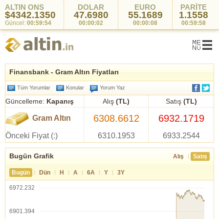
ALTIN ONS
DOLAR
EURO
PARİTE
$4342.1350
47.6980
55.1689
1.1558
Güncel:
00:59:54
00:00:02
00:00:08
00:59:58
Finansbank - Gram Altın Fiyatları
Tüm Yorumlar
Konular
Yorum Yaz
Güncelleme:
Kapanış
Alış
(TL)
Satış
(TL)
6308.6612
6932.1719
Gram Altın
Önceki Fiyat (:)
6310.1953
6933.2544
Bugün Grafik
|
Alış
Satış
|
|
|
|
|
|
Bugün
Dün
H
A
6A
Y
3Y
6972.232
6901.394