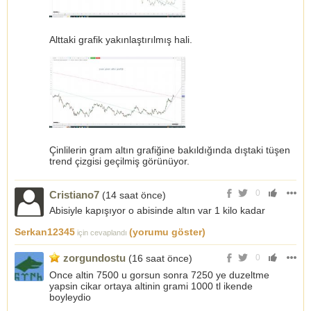
Alttaki grafik yakınlaştırılmış hali.
Çinlilerin gram altın grafiğine bakıldığında dıştaki tüşen
trend çizgisi geçilmiş görünüyor.
0
Cristiano7
(14 saat önce)
Abisiyle kapışıyor o abisinde altın var 1 kilo kadar
Serkan12345
(yorumu göster)
için cevaplandı
zorgundostu
(16 saat önce)
0
Once altin 7500 u gorsun sonra 7250 ye duzeltme
yapsin cikar ortaya altinin grami 1000 tl ikende
boyleydio