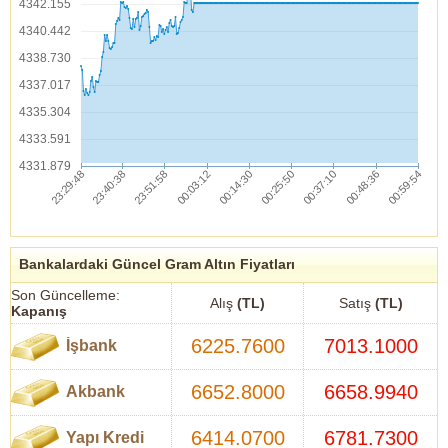
4342.155
4340.442
4338.730
4337.017
4335.304
4333.591
4331.879
Bankalardaki Güncel Gram Altın Fiyatları
Son Güncelleme:
Alış
(TL)
Satış
(TL)
Kapanış
6225.7600
7013.1000
İşbank
6652.8000
6658.9940
Akbank
6414.0700
6781.7300
Yapı Kredi