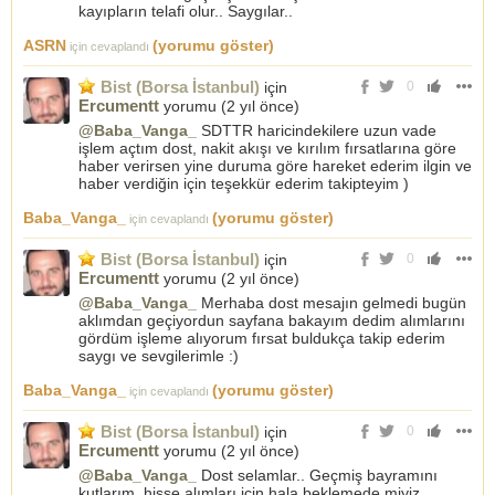
kayıpların telafi olur.. Saygılar..
ASRN
(yorumu göster)
için cevaplandı
Bist (Borsa İstanbul)
için
0
Ercumentt
yorumu (
2 yıl önce
)
@Baba_Vanga_
SDTTR haricindekilere uzun vade
işlem açtım dost, nakit akışı ve kırılım fırsatlarına göre
haber verirsen yine duruma göre hareket ederim ilgin ve
haber verdiğin için teşekkür ederim takipteyim )
Baba_Vanga_
(yorumu göster)
için cevaplandı
Bist (Borsa İstanbul)
için
0
Ercumentt
yorumu (
2 yıl önce
)
@Baba_Vanga_
Merhaba dost mesajın gelmedi bugün
aklımdan geçiyordun sayfana bakayım dedim alımlarını
gördüm işleme alıyorum fırsat buldukça takip ederim
saygı ve sevgilerimle :)
Baba_Vanga_
(yorumu göster)
için cevaplandı
Bist (Borsa İstanbul)
için
0
Ercumentt
yorumu (
2 yıl önce
)
@Baba_Vanga_
Dost selamlar.. Geçmiş bayramını
kutlarım, hisse alımları için hala beklemede miyiz