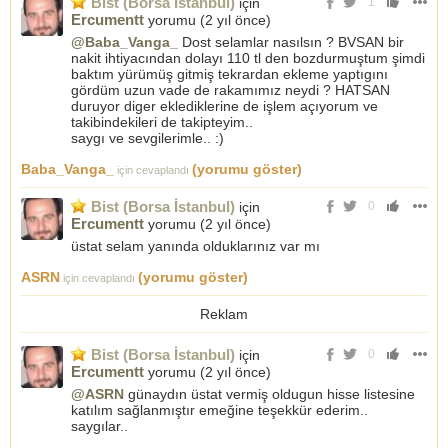
Bist (Borsa İstanbul)
için
1
Ercumentt
yorumu (
2 yıl önce
)
@Baba_Vanga_
Dost selamlar nasılsın ? BVSAN bir
nakit ihtiyacından dolayı 110 tl den bozdurmuştum şimdi
baktım yürümüş gitmiş tekrardan ekleme yaptıgını
gördüm uzun vade de rakamımız neydi ? HATSAN
duruyor diger eklediklerine de işlem açıyorum ve
takibindekileri de takipteyim..
saygı ve sevgilerimle.. :)
Baba_Vanga_
(yorumu göster)
için cevaplandı
Bist (Borsa İstanbul)
için
0
Ercumentt
yorumu (
2 yıl önce
)
üstat selam yanında olduklarınız var mı
ASRN
(yorumu göster)
için cevaplandı
Reklam
Bist (Borsa İstanbul)
için
0
Ercumentt
yorumu (
2 yıl önce
)
@ASRN
günaydın üstat vermiş oldugun hisse listesine
katılım sağlanmıştır emeğine teşekkür ederim..
saygılar..