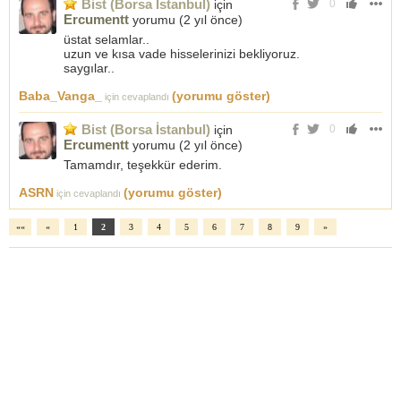
Bist (Borsa İstanbul)
için
0
Ercumentt
yorumu (
2 yıl önce
)
üstat selamlar..
uzun ve kısa vade hisselerinizi bekliyoruz.
saygılar..
Baba_Vanga_
(yorumu göster)
için cevaplandı
Bist (Borsa İstanbul)
için
0
Ercumentt
yorumu (
2 yıl önce
)
Tamamdır, teşekkür ederim.
ASRN
(yorumu göster)
için cevaplandı
««
«
1
2
3
4
5
6
7
8
9
»