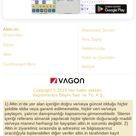
Altin.in:
Masaüstü Sürüm
Gram Altın
Ana Sayfa
Döviz
Hakkımızda
Altın
Kvkk ve Çerezler
Cumhuriyet Altını
İletişim
Dolar Kuru
Altın Fiyatları
Copyright © 2018 Her hakkı saklıdır.
Bist Yorum
Vagonmedya Bilişim San. ve Tic. A.Ş.
Altın Yorumları
1) Altin.in'de yer alan içeriğin doğru ve/veya güncel olduğu hiçbir
şekilde iddia veya garanti edilmemekte, hiçbir veri ve/veya
Döviz Kurları
paylaşım, yatırım danışmanlığı kapsamına girmemektedir. Sitenin
içeriği referans alınarak yapılacak hiçbir işlemin doğuracağı maddi
Çeyrek Altın
ve/veya manevi herhangi bir kayıptan altin.in sorumlu değildir. 2)
Altin.in ziyaretiniz sırasında ip adresiniz ve bilgisayarınız
Bitcoin
aracılığıyla toplanabilen diğer veriler altin.in tarafından kayıt