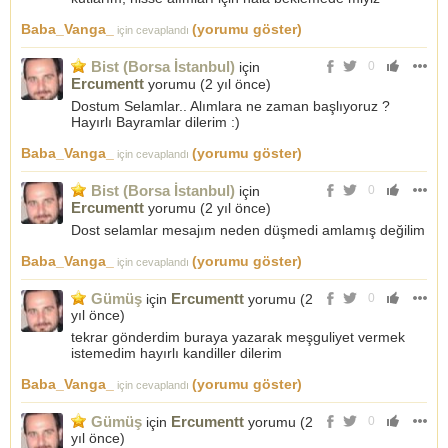
Baba_Vanga_
(yorumu göster)
için cevaplandı
Bist (Borsa İstanbul)
için
0
Ercumentt
yorumu (
2 yıl önce
)
Dostum Selamlar.. Alımlara ne zaman başlıyoruz ?
Hayırlı Bayramlar dilerim :)
Baba_Vanga_
(yorumu göster)
için cevaplandı
Bist (Borsa İstanbul)
için
0
Ercumentt
yorumu (
2 yıl önce
)
Dost selamlar mesajım neden düşmedi amlamış değilim
Baba_Vanga_
(yorumu göster)
için cevaplandı
Gümüş
Ercumentt
için
yorumu (
2
0
yıl önce
)
tekrar gönderdim buraya yazarak meşguliyet vermek
istemedim hayırlı kandiller dilerim
Baba_Vanga_
(yorumu göster)
için cevaplandı
Gümüş
Ercumentt
için
yorumu (
2
0
yıl önce
)