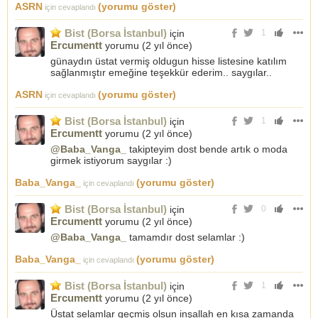
ASRN
(yorumu göster)
için cevaplandı
Bist (Borsa İstanbul)
için
1
Ercumentt
yorumu (
2 yıl önce
)
günaydın üstat vermiş oldugun hisse listesine katılım
sağlanmıştır emeğine teşekkür ederim.. saygılar..
ASRN
(yorumu göster)
için cevaplandı
Bist (Borsa İstanbul)
için
1
Ercumentt
yorumu (
2 yıl önce
)
@Baba_Vanga_
takipteyim dost bende artık o moda
girmek istiyorum saygılar :)
Baba_Vanga_
(yorumu göster)
için cevaplandı
Bist (Borsa İstanbul)
için
0
Ercumentt
yorumu (
2 yıl önce
)
@Baba_Vanga_
tamamdır dost selamlar :)
Baba_Vanga_
(yorumu göster)
için cevaplandı
Bist (Borsa İstanbul)
için
1
Ercumentt
yorumu (
2 yıl önce
)
Üstat selamlar geçmiş olsun inşallah en kısa zamanda