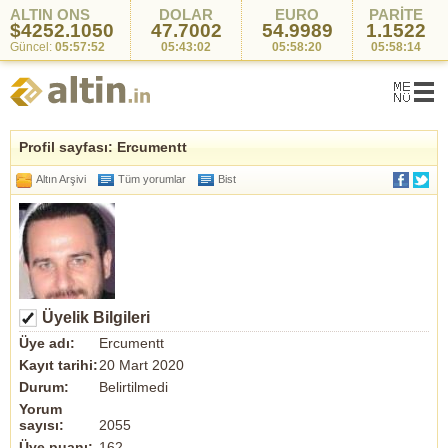
ALTIN ONS
DOLAR
EURO
PARİTE
$4252.1050
47.7002
54.9989
1.1522
Güncel:
05:57:52
05:43:02
05:58:20
05:58:14
Profil sayfası: Ercumentt
Altın Arşivi
Tüm yorumlar
Bist
Üyelik Bilgileri
Üye adı:
Ercumentt
Kayıt tarihi:
20 Mart 2020
Durum:
Belirtilmedi
Yorum
sayısı:
2055
Üye puanı:
162