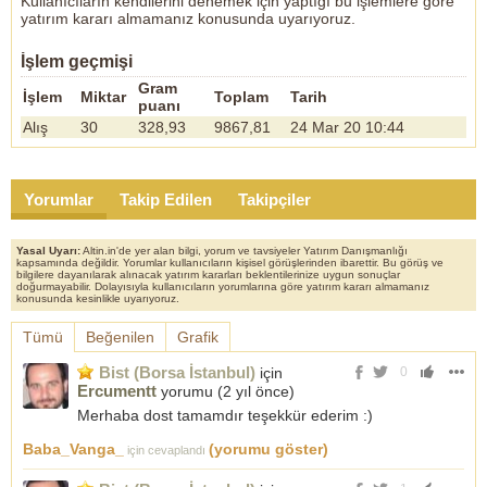
Kullanıcıların kendilerini denemek için yaptığı bu işlemlere göre
yatırım kararı almamanız konusunda uyarıyoruz.
İşlem geçmişi
Gram
İşlem
Miktar
Toplam
Tarih
puanı
Alış
30
328,93
9867,81
24 Mar 20 10:44
Yorumlar
Takip Edilen
Takipçiler
Yasal Uyarı:
Altin.in'de yer alan bilgi, yorum ve tavsiyeler Yatırım Danışmanlığı
kapsamında değildir. Yorumlar kullanıcıların kişisel görüşlerinden ibarettir. Bu görüş ve
bilgilere dayanılarak alınacak yatırım kararları beklentilerinize uygun sonuçlar
doğurmayabilir. Dolayısıyla kullanıcıların yorumlarına göre yatırım kararı almamanız
konusunda kesinlikle uyarıyoruz.
Tümü
Beğenilen
Grafik
Bist (Borsa İstanbul)
için
0
Ercumentt
yorumu (
2 yıl önce
)
Merhaba dost tamamdır teşekkür ederim :)
Baba_Vanga_
(yorumu göster)
için cevaplandı