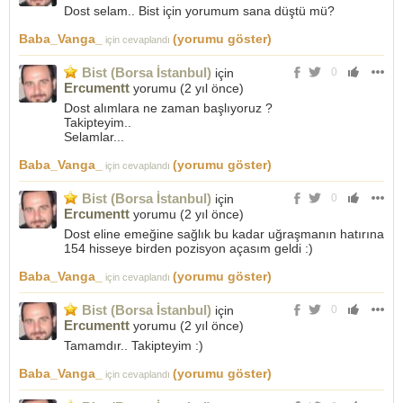
Dost selam.. Bist için yorumum sana düştü mü?
Baba_Vanga_
(yorumu göster)
için cevaplandı
Bist (Borsa İstanbul)
için
0
Ercumentt
yorumu (
2 yıl önce
)
Dost alımlara ne zaman başlıyoruz ?
Takipteyim..
Selamlar...
Baba_Vanga_
(yorumu göster)
için cevaplandı
Bist (Borsa İstanbul)
için
0
Ercumentt
yorumu (
2 yıl önce
)
Dost eline emeğine sağlık bu kadar uğraşmanın hatırına
154 hisseye birden pozisyon açasım geldi :)
Baba_Vanga_
(yorumu göster)
için cevaplandı
Bist (Borsa İstanbul)
için
0
Ercumentt
yorumu (
2 yıl önce
)
Tamamdır.. Takipteyim :)
Baba_Vanga_
(yorumu göster)
için cevaplandı