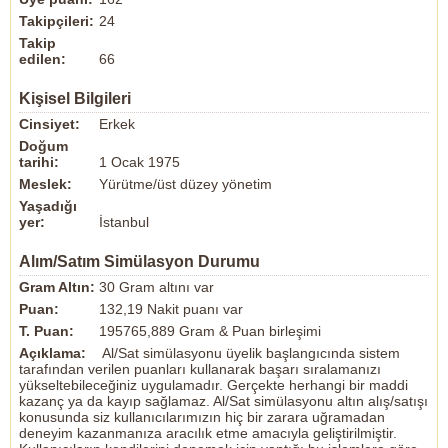
Takipçileri:
24
Takip
edilen:
66
Kişisel Bilgileri
Cinsiyet:
Erkek
Doğum
tarihi:
1 Ocak 1975
Meslek:
Yürütme/üst düzey yönetim
Yaşadığı
yer:
İstanbul
Alım/Satım Simülasyon Durumu
Gram Altın:
30 Gram altını var
Puan:
132,19 Nakit puanı var
T. Puan:
195765,889 Gram & Puan birleşimi
Açıklama:
Al/Sat simülasyonu üyelik başlangıcında sistem
tarafından verilen puanları kullanarak başarı sıralamanızı
yükseltebileceğiniz uygulamadır. Gerçekte herhangi bir maddi
kazanç ya da kayıp sağlamaz. Al/Sat simülasyonu altın alış/satışı
konusunda siz kullanıcılarımızın hiç bir zarara uğramadan
deneyim kazanmanıza aracılık etme amacıyla geliştirilmiştir.