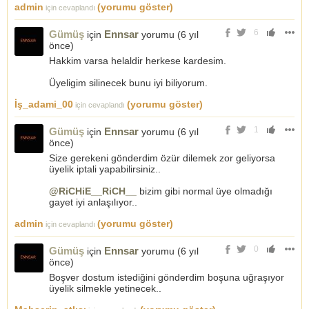
admin
(yorumu göster)
için cevaplandı
6
Gümüş
Ennsar
için
yorumu (
6 yıl
önce
)
Hakkim varsa helaldir herkese kardesim.
Üyeligim silinecek bunu iyi biliyorum.
İş_adami_00
(yorumu göster)
için cevaplandı
1
Gümüş
Ennsar
için
yorumu (
6 yıl
önce
)
Size gerekeni gönderdim özür dilemek zor geliyorsa
üyelik iptali yapabilirsiniz..
@RiCHiE__RiCH__
bizim gibi normal üye olmadığı
gayet iyi anlaşılıyor..
admin
(yorumu göster)
için cevaplandı
0
Gümüş
Ennsar
için
yorumu (
6 yıl
önce
)
Boşver dostum istediğini gönderdim boşuna uğraşıyor
üyelik silmekle yetinecek..