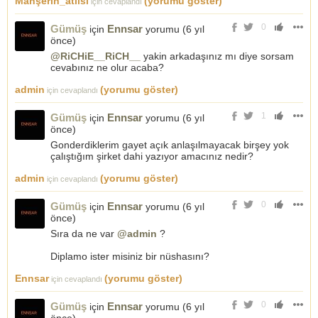
Mahşerin_atlısı
(yorumu göster)
için cevaplandı
0
Gümüş
Ennsar
için
yorumu (
6 yıl
önce
)
@RiCHiE__RiCH__
yakin arkadaşınız mı diye sorsam
cevabınız ne olur acaba?
admin
(yorumu göster)
için cevaplandı
1
Gümüş
Ennsar
için
yorumu (
6 yıl
önce
)
Gonderdiklerim gayet açık anlaşılmayacak birşey yok
çalıştığım şirket dahi yazıyor amacınız nedir?
admin
(yorumu göster)
için cevaplandı
0
Gümüş
Ennsar
için
yorumu (
6 yıl
önce
)
Sıra da ne var
@admin
?
Diplamo ister misiniz bir nüshasını?
Ennsar
(yorumu göster)
için cevaplandı
0
Gümüş
Ennsar
için
yorumu (
6 yıl