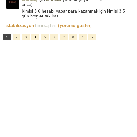
önce
)
Kimisi 3 6 hesabı yapar para kazanmak için kimisi 3 5
gün boşver takılma.
stabilizasyon
(yorumu göster)
için cevaplandı
1
2
3
4
5
6
7
8
9
»