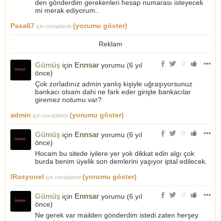
den gönderdim gerekenleri hesap numarası isteyecek
mi merak ediyorum..
Pasa67
(yorumu göster)
için cevaplandı
Reklam
0
Gümüş
Ennsar
için
yorumu (
6 yıl
önce
)
Çok zorladınız admin yanlış kişiyle uğraşıyorsunuz
bankacı olsam dahi ne fark eder girişte bankacılar
giremez notumu var?
admin
(yorumu göster)
için cevaplandı
0
Gümüş
Ennsar
için
yorumu (
6 yıl
önce
)
Hocam bu sitede iyilere yer yok dikkat edin algı çok
burda benim üyelik son demlerini yaşıyor iptal edilecek.
IRasyonel
(yorumu göster)
için cevaplandı
-2
Gümüş
Ennsar
için
yorumu (
6 yıl
önce
)
Ne gerek var mailden gönderdim istedi zaten herşey