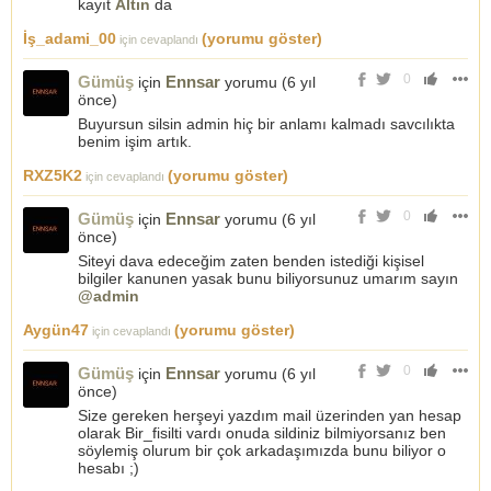
kayıt
Altın
da
İş_adami_00
(yorumu göster)
için cevaplandı
0
Gümüş
Ennsar
için
yorumu (
6 yıl
önce
)
Buyursun silsin admin hiç bir anlamı kalmadı savcılıkta
benim işim artık.
RXZ5K2
(yorumu göster)
için cevaplandı
0
Gümüş
Ennsar
için
yorumu (
6 yıl
önce
)
Siteyi dava edeceğim zaten benden istediği kişisel
bilgiler kanunen yasak bunu biliyorsunuz umarım sayın
@admin
Aygün47
(yorumu göster)
için cevaplandı
0
Gümüş
Ennsar
için
yorumu (
6 yıl
önce
)
Size gereken herşeyi yazdım mail üzerinden yan hesap
olarak Bir_fisilti vardı onuda sildiniz bilmiyorsanız ben
söylemiş olurum bir çok arkadaşımızda bunu biliyor o
hesabı ;)