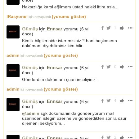
önce
)
Haksızlığa karsi eğilmem üstad heleki iftira asla..
IRasyonel
(yorumu göster)
için cevaplandı
1
Gümüş
Ennsar
için
yorumu (
6 yıl
önce
)
Kimlik bilgilerinide ister misiniz ? hani başkasının
dokümanı diyebilirsiniz kim bilir..
admin
(yorumu göster)
için cevaplandı
0
Gümüş
Ennsar
için
yorumu (
6 yıl
önce
)
Gönderdim dokümanı şuan inceliyiniz...
admin
(yorumu göster)
için cevaplandı
4
Gümüş
Ennsar
için
yorumu (
6 yıl
önce
)
@admin
sgk dokumaninida gönderiyorum mail
üzerinden isteğin üzerine ve gönderdikten sonra özür
dilemeni bekliyorum...
2
Gümüş
Ennsar
için
yorumu (
6 yıl