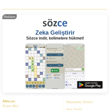
Reklam
Zeka Geliştirir
Sözce indir, kelimelere hükmet!
Altin.in:
Masaüstü Sürüm
Gram Altın
Ana Sayfa