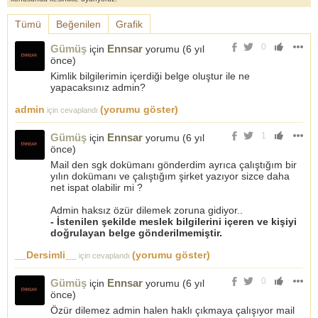
Tümü
Beğenilen
Grafik
0
Gümüş
Ennsar
için
yorumu (
6 yıl
önce
)
Kimlik bilgilerimin içerdiği belge oluştur ile ne
yapacaksınız admin?
admin
(yorumu göster)
için cevaplandı
1
Gümüş
Ennsar
için
yorumu (
6 yıl
önce
)
Mail den sgk dokümanı gönderdim ayrıca çalıştığım bir
yılın dokümanı ve çalıştığım şirket yazıyor sizce daha
net ispat olabilir mi ?
Admin haksız özür dilemek zoruna gidiyor..
- İstenilen şekilde meslek bilgilerini içeren ve kişiyi
doğrulayan belge gönderilmemiştir.
__Dersimli__
(yorumu göster)
için cevaplandı
0
Gümüş
Ennsar
için
yorumu (
6 yıl
önce
)
Özür dilemez admin halen haklı çıkmaya çalışıyor mail