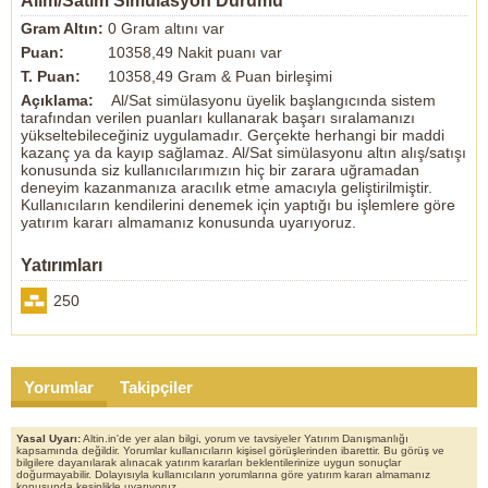
Alım/Satım Simülasyon Durumu
Gram Altın:
0 Gram altını var
Puan:
10358,49 Nakit puanı var
T. Puan:
10358,49 Gram & Puan birleşimi
Açıklama:
Al/Sat simülasyonu üyelik başlangıcında sistem
tarafından verilen puanları kullanarak başarı sıralamanızı
yükseltebileceğiniz uygulamadır. Gerçekte herhangi bir maddi
kazanç ya da kayıp sağlamaz. Al/Sat simülasyonu altın alış/satışı
konusunda siz kullanıcılarımızın hiç bir zarara uğramadan
deneyim kazanmanıza aracılık etme amacıyla geliştirilmiştir.
Kullanıcıların kendilerini denemek için yaptığı bu işlemlere göre
yatırım kararı almamanız konusunda uyarıyoruz.
Yatırımları
250
Yorumlar
Takipçiler
Yasal Uyarı:
Altin.in'de yer alan bilgi, yorum ve tavsiyeler Yatırım Danışmanlığı
kapsamında değildir. Yorumlar kullanıcıların kişisel görüşlerinden ibarettir. Bu görüş ve
bilgilere dayanılarak alınacak yatırım kararları beklentilerinize uygun sonuçlar
doğurmayabilir. Dolayısıyla kullanıcıların yorumlarına göre yatırım kararı almamanız
konusunda kesinlikle uyarıyoruz.