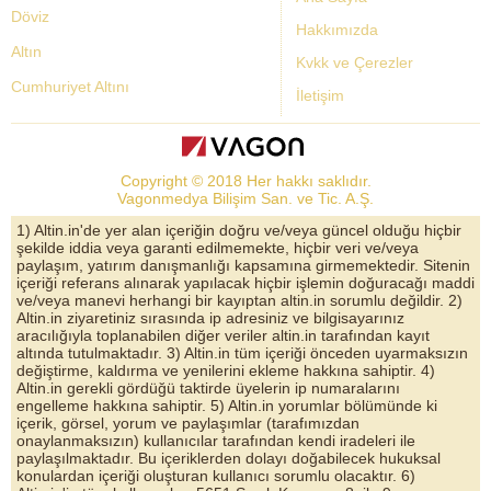
Döviz
Hakkımızda
Altın
Kvkk ve Çerezler
Cumhuriyet Altını
İletişim
Dolar Kuru
Altın Fiyatları
Copyright © 2018 Her hakkı saklıdır.
Bist Yorum
Vagonmedya Bilişim San. ve Tic. A.Ş.
Altın Yorumları
1) Altin.in'de yer alan içeriğin doğru ve/veya güncel olduğu hiçbir
şekilde iddia veya garanti edilmemekte, hiçbir veri ve/veya
Döviz Kurları
paylaşım, yatırım danışmanlığı kapsamına girmemektedir. Sitenin
içeriği referans alınarak yapılacak hiçbir işlemin doğuracağı maddi
Çeyrek Altın
ve/veya manevi herhangi bir kayıptan altin.in sorumlu değildir. 2)
Altin.in ziyaretiniz sırasında ip adresiniz ve bilgisayarınız
Bitcoin
aracılığıyla toplanabilen diğer veriler altin.in tarafından kayıt
altında tutulmaktadır. 3) Altin.in tüm içeriği önceden uyarmaksızın
Euro/Dolar Parite
değiştirme, kaldırma ve yenilerini ekleme hakkına sahiptir. 4)
Altin.in gerekli gördüğü taktirde üyelerin ip numaralarını
Sterlin
engelleme hakkına sahiptir. 5) Altin.in yorumlar bölümünde ki
içerik, görsel, yorum ve paylaşımlar (tarafımızdan
Döviz Arşivi
onaylanmaksızın) kullanıcılar tarafından kendi iradeleri ile
paylaşılmaktadır. Bu içeriklerden dolayı doğabilecek hukuksal
konulardan içeriği oluşturan kullanıcı sorumlu olacaktır. 6)