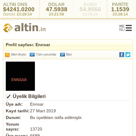
ALTIN ONS
DOLAR
EURO
PARİTE
$4241.0200
47.5938
54.9566
1.1539
Güncel:
23:28:14
23:21:58
23:28:24
23:28:14
Profil sayfası: Ennsar
Altın Arşivi
Tüm yorumlar
Bist
Üyelik Bilgileri
Üye adı:
Ennsar
Kayıt tarihi:
27 Mart 2019
Durum:
Bu üyelikten istifa edilmiştir.
Yorum
sayısı:
13720
Üye puanı:
6689