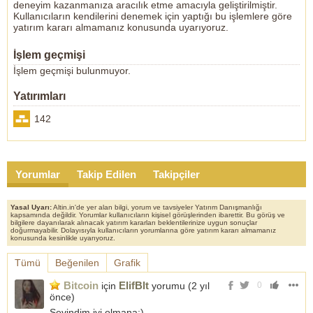
deneyim kazanmanıza aracılık etme amacıyla geliştirilmiştir.
Kullanıcıların kendilerini denemek için yaptığı bu işlemlere göre
yatırım kararı almamanız konusunda uyarıyoruz.
İşlem geçmişi
İşlem geçmişi bulunmuyor.
Yatırımları
142
Yorumlar
Takip Edilen
Takipçiler
Yasal Uyarı:
Altin.in'de yer alan bilgi, yorum ve tavsiyeler Yatırım Danışmanlığı
kapsamında değildir. Yorumlar kullanıcıların kişisel görüşlerinden ibarettir. Bu görüş ve
bilgilere dayanılarak alınacak yatırım kararları beklentilerinize uygun sonuçlar
doğurmayabilir. Dolayısıyla kullanıcıların yorumlarına göre yatırım kararı almamanız
konusunda kesinlikle uyarıyoruz.
Tümü
Beğenilen
Grafik
Bitcoin
ElifBlt
için
yorumu (
2 yıl
0
önce
)
Sevindim iyi olmana:)