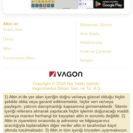
Altin.in:
Masaüstü Sürüm
Gram Altın
Ana Sayfa
Döviz
Hakkımızda
Altın
Kvkk ve Çerezler
Cumhuriyet Altını
İletişim
Dolar Kuru
Altın Fiyatları
Copyright © 2018 Her hakkı saklıdır.
Bist Yorum
Vagonmedya Bilişim San. ve Tic. A.Ş.
Altın Yorumları
1) Altin.in'de yer alan içeriğin doğru ve/veya güncel olduğu hiçbir
şekilde iddia veya garanti edilmemekte, hiçbir veri ve/veya
Döviz Kurları
paylaşım, yatırım danışmanlığı kapsamına girmemektedir. Sitenin
içeriği referans alınarak yapılacak hiçbir işlemin doğuracağı maddi
Çeyrek Altın
ve/veya manevi herhangi bir kayıptan altin.in sorumlu değildir. 2)
Altin.in ziyaretiniz sırasında ip adresiniz ve bilgisayarınız
Bitcoin
aracılığıyla toplanabilen diğer veriler altin.in tarafından kayıt
altında tutulmaktadır. 3) Altin.in tüm içeriği önceden uyarmaksızın