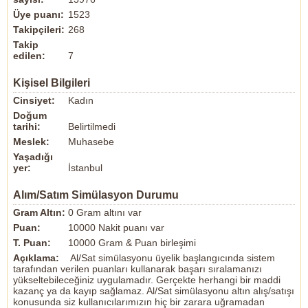
Üye puanı:
1523
Takipçileri:
268
Takip
edilen:
7
Kişisel Bilgileri
Cinsiyet:
Kadın
Doğum
tarihi:
Belirtilmedi
Meslek:
Muhasebe
Yaşadığı
yer:
İstanbul
Alım/Satım Simülasyon Durumu
Gram Altın:
0 Gram altını var
Puan:
10000 Nakit puanı var
T. Puan:
10000 Gram & Puan birleşimi
Açıklama:
Al/Sat simülasyonu üyelik başlangıcında sistem
tarafından verilen puanları kullanarak başarı sıralamanızı
yükseltebileceğiniz uygulamadır. Gerçekte herhangi bir maddi
kazanç ya da kayıp sağlamaz. Al/Sat simülasyonu altın alış/satışı
konusunda siz kullanıcılarımızın hiç bir zarara uğramadan