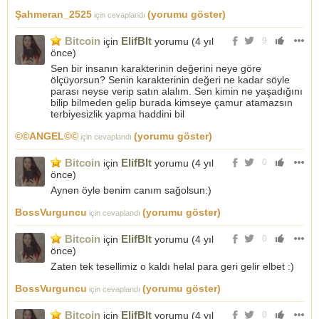
Şahmeran_2525
(yorumu göster)
için cevaplandı
Bitcoin
ElifBlt
için
yorumu (
4 yıl
9
önce
)
Sen bir insanın karakterinin değerini neye göre
ölçüyorsun? Senin karakterinin değeri ne kadar söyle
parası neyse verip satın alalım. Sen kimin ne yaşadığını
bilip bilmeden gelip burada kimseye çamur atamazsın
terbiyesizlik yapma haddini bil
©©ANGEL©©
(yorumu göster)
için cevaplandı
Bitcoin
ElifBlt
için
yorumu (
4 yıl
0
önce
)
Aynen öyle benim canım sağolsun:)
BossVurguncu
(yorumu göster)
için cevaplandı
Bitcoin
ElifBlt
için
yorumu (
4 yıl
0
önce
)
Zaten tek tesellimiz o kaldı helal para geri gelir elbet :)
BossVurguncu
(yorumu göster)
için cevaplandı
Bitcoin
ElifBlt
için
yorumu (
4 yıl
0