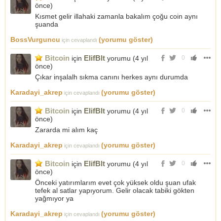
önce
)
Kısmet gelir illahaki zamanla bakalım çoğu coin aynı
şuanda
BossVurguncu
(yorumu göster)
için cevaplandı
Bitcoin
ElifBlt
için
yorumu (
4 yıl
0
önce
)
Çıkar inşalalh sıkma canını herkes aynı durumda
Karadayi_akrep
(yorumu göster)
için cevaplandı
Bitcoin
ElifBlt
için
yorumu (
4 yıl
0
önce
)
Zararda mi alım kaç
Karadayi_akrep
(yorumu göster)
için cevaplandı
Bitcoin
ElifBlt
için
yorumu (
4 yıl
0
önce
)
Önceki yatırımlarım evet çok yüksek oldu şuan ufak
tefek al satlar yapıyorum. Gelir olacak tabiki gökten
yağmıyor ya
Karadayi_akrep
(yorumu göster)
için cevaplandı