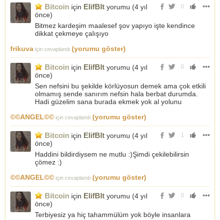
Bitcoin
ElifBlt
için
yorumu (
4 yıl
0
önce
)
Bitmez kardeşim maalesef şov yapıyo işte kendince
dikkat çekmeye çalışıyo
frikuva
(yorumu göster)
için cevaplandı
Bitcoin
ElifBlt
için
yorumu (
4 yıl
0
önce
)
Sen nefsini bu şekilde körlüyosun demek ama çok etkili
olmamış sende sanırım nefsin hala berbat durumda.
Hadi güzelim sana burada ekmek yok al yolunu
©©ANGEL©©
(yorumu göster)
için cevaplandı
Bitcoin
ElifBlt
için
yorumu (
4 yıl
1
önce
)
Haddini bildirdiysem ne mutlu :)Şimdi çekilebilirsin
çömez :)
©©ANGEL©©
(yorumu göster)
için cevaplandı
Bitcoin
ElifBlt
için
yorumu (
4 yıl
0
önce
)
Terbiyesiz ya hiç tahammülüm yok böyle insanlara