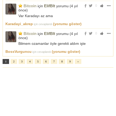
Bitcoin
ElifBlt
için
yorumu (
4 yıl
0
önce
)
Var Karadayı az ama
Karadayi_akrep
(yorumu göster)
için cevaplandı
Bitcoin
ElifBlt
için
yorumu (
4 yıl
0
önce
)
Bilmem ozamanlar öyle gerekti aldım işte
BossVurguncu
(yorumu göster)
için cevaplandı
1
2
3
4
5
6
7
8
9
»