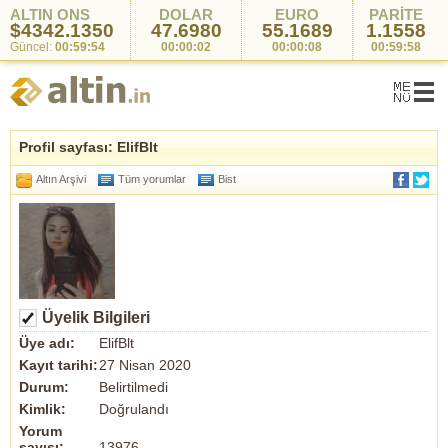
ALTIN ONS
DOLAR
EURO
PARİTE
$4342.1350
47.6980
55.1689
1.1558
Güncel:
00:59:54
00:00:02
00:00:08
00:59:58
Profil sayfası: ElifBlt
Altın Arşivi
Tüm yorumlar
Bist
Üyelik Bilgileri
Üye adı:
ElifBlt
Kayıt tarihi:
27 Nisan 2020
Durum:
Belirtilmedi
Kimlik:
Doğrulandı
Yorum
sayısı:
13976