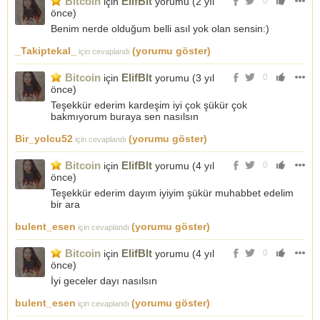
Bitcoin
ElifBlt
için
yorumu (
2 yıl
0
önce
)
Benim nerde olduğum belli asıl yok olan sensin:)
_Takiptekal_
(yorumu göster)
için cevaplandı
Bitcoin
ElifBlt
için
yorumu (
3 yıl
0
önce
)
Teşekkür ederim kardeşim iyi çok şükür çok
bakmıyorum buraya sen nasılsın
Bir_yolcu52
(yorumu göster)
için cevaplandı
Bitcoin
ElifBlt
için
yorumu (
4 yıl
0
önce
)
Teşekkür ederim dayım iyiyim şükür muhabbet edelim
bir ara
bulent_esen
(yorumu göster)
için cevaplandı
Bitcoin
ElifBlt
için
yorumu (
4 yıl
0
önce
)
İyi geceler dayı nasılsın
bulent_esen
(yorumu göster)
için cevaplandı