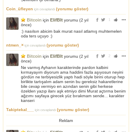
Coin_üfleyen
(yorumu göster)
için cevaplandı
Bitcoin
ElifBlt
için
yorumu (
2 yıl
1
önce
)
:) nasılsın abicim bak murat nasıl atlamış muhtemelen
oda ters uçuyo :)
ntmen_×
(yorumu göster)
için cevaplandı
Bitcoin
ElifBlt
için
yorumu (
2 yıl
2
önce
)
Ne varmış Ayhanın karakterinde pardon kalbini
kırmayayım diyorum ama haddini fazla aşıyosun neyini
gördün ne terbiyesizlik yaptı hadi söyle birini oturup hep
birlikte tartışalım adam senin bu gereksiz hakaretlerine
bile cevap vermiyo en azından senin gibi herkese
özelden yazıp ilanı aşk etmiyo dimi Murat açtırma benim
ağzımı sayfaya girecek yüz bırakmam sende... karakter
kanseri
Takiptekal___
(yorumu göster)
için cevaplandı
Reklam