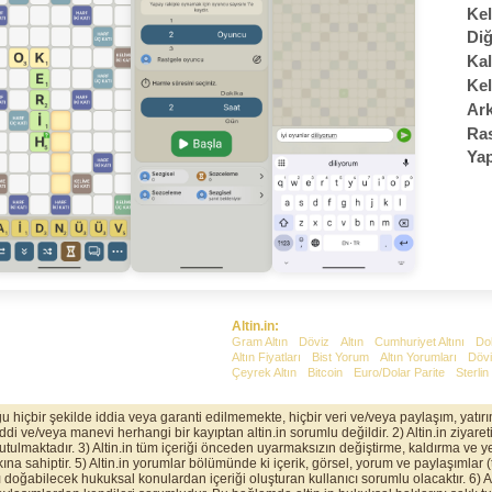
Kel
Diğ
Kal
Kel
Ark
Ras
Yap
Altin.in:
Gram Altın
Döviz
Altın
Cumhuriyet Altını
Do
Altın Fiyatları
Bist Yorum
Altın Yorumları
Dövi
Çeyrek Altın
Bitcoin
Euro/Dolar Parite
Sterlin
uğu hiçbir şekilde iddia veya garanti edilmemekte, hiçbir veri ve/veya paylaşım, yatı
 ve/veya manevi herhangi bir kayıptan altin.in sorumlu değildir. 2) Altin.in ziyaretin
 tutulmaktadır. 3) Altin.in tüm içeriği önceden uyarmaksızın değiştirme, kaldırma ve ye
na sahiptir. 5) Altin.in yorumlar bölümünde ki içerik, görsel, yorum ve paylaşımlar 
ı doğabilecek hukuksal konulardan içeriği oluşturan kullanıcı sorumlu olacaktır. 6) Alt