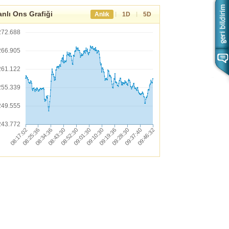
nlı Ons Grafiği
|
|
Anlık
1D
5D
272.688
266.905
261.122
255.339
249.555
243.772