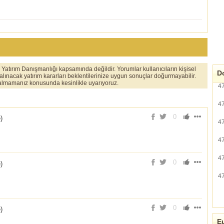
er Yatırım Danışmanlığı kapsamında değildir. Yorumlar kullanıcıların kişisel
Do
 alınacak yatırım kararları beklentilerinize uygun sonuçlar doğurmayabilir.
ı almamanız konusunda kesinlikle uyarıyoruz.
4
4
0
e
)
4
4
4
0
e
)
4
0
e
)
Eu