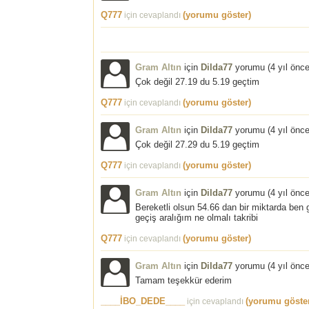
Q777
(yorumu göster)
için cevaplandı
Gram Altın
için
Dilda77
yorumu (
4 yıl önc
Çok değil 27.19 du 5.19 geçtim
Q777
(yorumu göster)
için cevaplandı
Gram Altın
için
Dilda77
yorumu (
4 yıl önc
Çok değil 27.29 du 5.19 geçtim
Q777
(yorumu göster)
için cevaplandı
Gram Altın
için
Dilda77
yorumu (
4 yıl önc
Bereketli olsun 54.66 dan bir miktarda ben
geçiş aralığım ne olmalı takribi
Q777
(yorumu göster)
için cevaplandı
Gram Altın
için
Dilda77
yorumu (
4 yıl önc
Tamam teşekkür ederim
____İBO_DEDE____
(yorumu göste
için cevaplandı