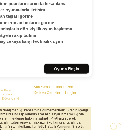
ime puanlarını anında hesaplama
er oyuncularla iletişim
an taşları görme
imelerin anlamlarını görme
adaşlarla dört kişilik oyun başlatma
tgele rakip bulma
ay zekaya karşı tek kişilik oyun
Oyuna Başla
Ana Sayfa
Hakkımızda
lar Kuru
Kvkk ve Çerezler
İletişim
z Kurları
Döviz Arşivi
rım danışmanlığı kapsamına girmemektedir. Sitenin içeriği
iz sırasında ip adresiniz ve bilgisayarınız aracılığıyla
nilerini ekleme hakkına sahiptir. 4) Altin.in gerekli
(tarafımızdan onaylanmaksızın) kullanıcılar tarafından
in.in'in tüm kullanıcıları 5651 Sayılı Kanunun 8. ile 9.