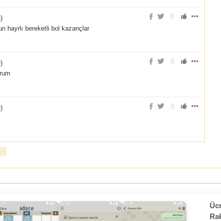
0
e
)
n hayrlı bereketli bol kazançlar
0
e
)
orum
0
e
)
»
Ücr
Rak