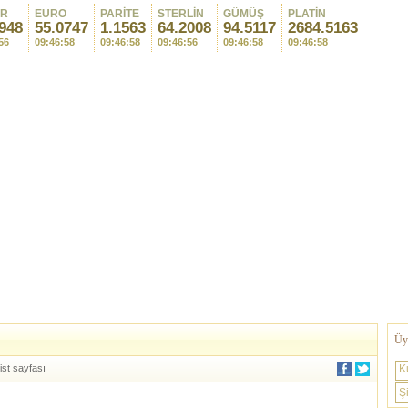
AR
EURO
PARİTE
STERLİN
GÜMÜŞ
PLATİN
948
55.0747
1.1563
64.2008
94.5117
2684.5163
56
09:46:58
09:46:58
09:46:56
09:46:58
09:46:58
Üye
ist sayfası
K
Şi