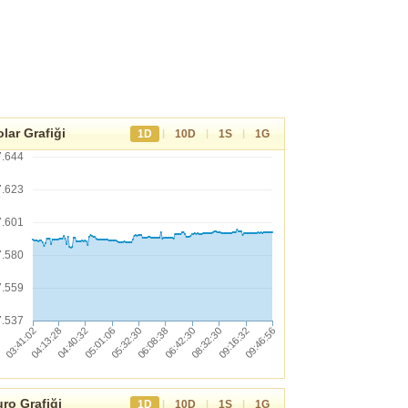
lar Grafiği
|
|
|
1D
10D
1S
1G
7.644
7.623
7.601
7.580
7.559
7.537
ro Grafiği
|
|
|
1D
10D
1S
1G