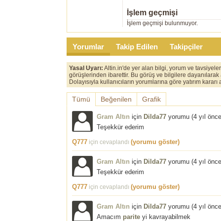
İşlem geçmişi
İşlem geçmişi bulunmuyor.
Yorumlar
Takip Edilen
Takipçiler
Yasal Uyarı:
Altin.in'de yer alan bilgi, yorum ve tavsiyel
görüşlerinden ibarettir. Bu görüş ve bilgilere dayanılarak
Dolayısıyla kullanıcıların yorumlarına göre yatırım karar
Tümü
Beğenilen
Grafik
Gram Altın
için
Dilda77
yorumu (
4 yıl önc
Teşekkür ederim
Q777
(yorumu göster)
için cevaplandı
Gram Altın
için
Dilda77
yorumu (
4 yıl önc
Teşekkür ederim
Q777
(yorumu göster)
için cevaplandı
Gram Altın
için
Dilda77
yorumu (
4 yıl önc
Amacım
parite
yi kavrayabilmek