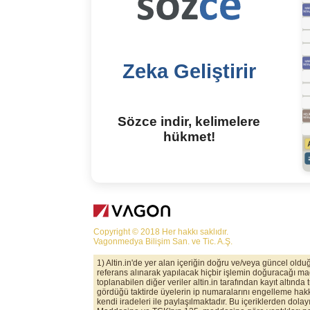
Zeka Geliştirir
Sözce indir, kelimelere
hükmet!
Copyright © 2018 Her hakkı saklıdır.
Vagonmedya Bilişim San. ve Tic. A.Ş.
1) Altin.in'de yer alan içeriğin doğru ve/veya güncel old
referans alınarak yapılacak hiçbir işlemin doğuracağı maddi
toplanabilen diğer veriler altin.in tarafından kayıt altında
gördüğü taktirde üyelerin ip numaralarını engelleme hakkı
kendi iradeleri ile paylaşılmaktadır. Bu içeriklerden dolay