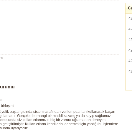
Ca
4
4
4
4
um
4
4
Durumu
ar
birleşimi
yelik başlangıcında sistem tarafından verilen puanları kullanarak başarı
ygulamadır. Gerçekte herhangi bir maddi kazanç ya da kayıp sağlamaz.
ı konusunda siz kullanıcılarımızın hiç bir zarara uğramadan deneyim
eliştirilmiştir. Kullanıcıların kendilerini denemek için yaptığı bu işlemlere
usunda uyarıyoruz.