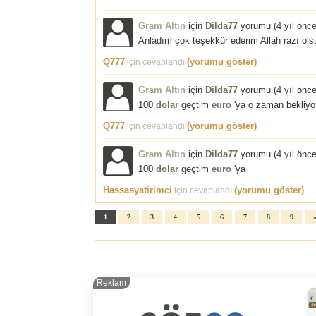
Gram Altın
için
Dilda77
yorumu (
4 yıl önc
Anladım çok teşekkür ederim Allah razı olsu
Q777
(yorumu göster)
için cevaplandı
Gram Altın
için
Dilda77
yorumu (
4 yıl önc
100
dolar
geçtim
euro
'ya o zaman bekliy
Q777
(yorumu göster)
için cevaplandı
Gram Altın
için
Dilda77
yorumu (
4 yıl önc
100
dolar
geçtim
euro
'ya
Hassasyatirimci
(yorumu göster)
için cevaplandı
1
2
3
4
5
6
7
8
9
Reklam