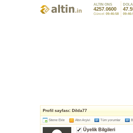
ALTIN ONS
DOL
4257.0600
47.5
Güncel:
09:46:58
09:46:
Profil sayfası: Dilda77
Sitene Ekle
Altın Arşivi
Tüm yorumlar
B
Üyelik Bilgileri