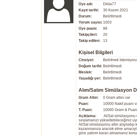
Üye adı:
Dilda77
Kayıt tarihi:
30 Kasım 2021
Durum:
Belirtilmedi
Yorum sayısı:
1003
Üye puanı:
88
Takipçileri:
20
Takip edilen:
13
Kişisel Bilgileri
Cinsiyet:
Belirtmek İstemiyor
Doğum tarihi:
Belirtilmedi
Meslek:
Belirtilmedi
Yaşadığı yer:
Belirtilmedi
Alım/Satım Simülasyon 
Gram Altın:
0 Gram altını var
Puan:
10000 Nakit puanı v
T. Puan:
10000 Gram & Puan 
Açıklama:
Al/Sat simülasyonu ü
sıralamanızı yükseltebileceğiniz u
Al/Sat simülasyonu altın alış/satış
kazanmanıza aracılık etme amacıyla g
göre yatırım kararı almamanız kon