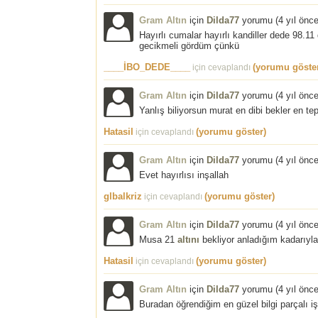
Gram Altın
için
Dilda77
yorumu (
4 yıl önc
Hayırlı cumalar hayırlı kandiller dede 98.1
gecikmeli gördüm çünkü
____İBO_DEDE____
(yorumu göste
için cevaplandı
Gram Altın
için
Dilda77
yorumu (
4 yıl önc
Yanlış biliyorsun murat en dibi bekler en te
Hatasil
(yorumu göster)
için cevaplandı
Gram Altın
için
Dilda77
yorumu (
4 yıl önc
Evet hayırlısı inşallah
glbalkriz
(yorumu göster)
için cevaplandı
Gram Altın
için
Dilda77
yorumu (
4 yıl önc
Musa 21
altını
bekliyor anladığım kadarıyla 
Hatasil
(yorumu göster)
için cevaplandı
Gram Altın
için
Dilda77
yorumu (
4 yıl önc
Buradan öğrendiğim en güzel bilgi parçalı i