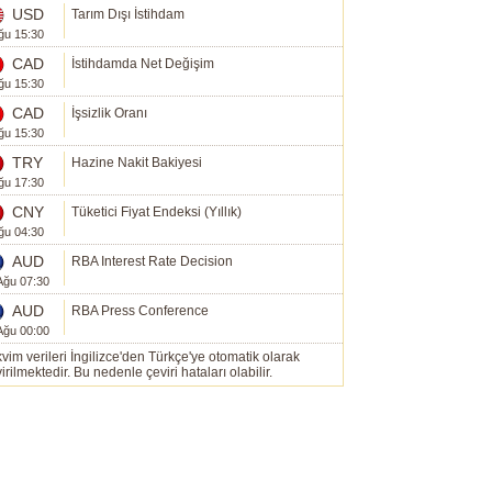
USD
Tarım Dışı İstihdam
ğu 15:30
CAD
İstihdamda Net Değişim
ğu 15:30
CAD
İşsizlik Oranı
ğu 15:30
TRY
Hazine Nakit Bakiyesi
ğu 17:30
CNY
Tüketici Fiyat Endeksi (Yıllık)
ğu 04:30
AUD
RBA Interest Rate Decision
Ağu 07:30
AUD
RBA Press Conference
Ağu 00:00
vim verileri İngilizce'den Türkçe'ye otomatik olarak
irilmektedir. Bu nedenle çeviri hataları olabilir.