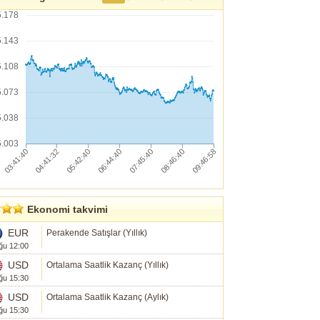
5.178
5.143
5.108
5.073
5.038
5.003
Ekonomi takvimi
EUR
Perakende Satışlar (Yıllık)
ğu 12:00
USD
Ortalama Saatlik Kazanç (Yıllık)
ğu 15:30
USD
Ortalama Saatlik Kazanç (Aylık)
ğu 15:30