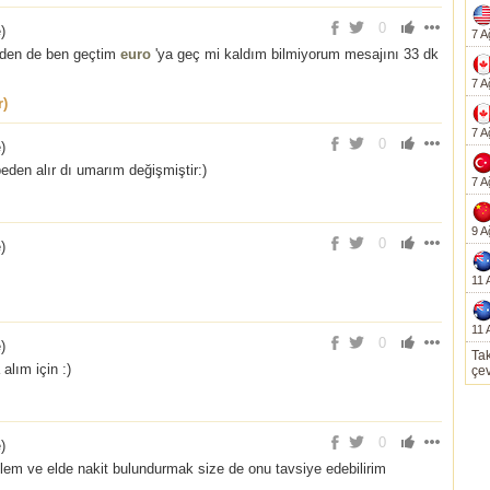
0
e
)
7 A
1 den de ben geçtim
euro
'ya geç mi kaldım bilmiyorum mesajını 33 dk
7 A
r)
7 A
0
e
)
peden alır dı umarım değişmiştir:)
7 A
9 A
0
e
)
11 
11 
0
e
)
Tak
alım için :)
çev
0
e
)
şlem ve elde nakit bulundurmak size de onu tavsiye edebilirim