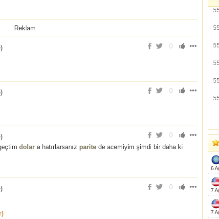
5
Reklam
5
5
0
e
)
5
5
0
e
)
5
0
e
)
 geçtim
dolar
a hatırlarsanız
parite
de acemiyim şimdi bir daha ki
6 A
0
e
)
7 A
7 A
r)