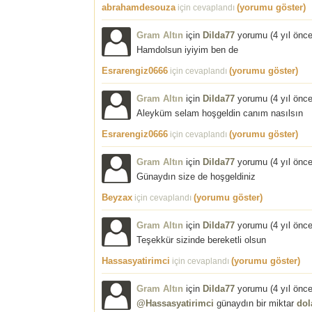
abrahamdesouza
(yorumu göster)
için cevaplandı
Gram Altın
için
Dilda77
yorumu (
4 yıl önc
Hamdolsun iyiyim ben de
Esrarengiz0666
(yorumu göster)
için cevaplandı
Gram Altın
için
Dilda77
yorumu (
4 yıl önc
Aleyküm selam hoşgeldin canım nasılsın
Esrarengiz0666
(yorumu göster)
için cevaplandı
Gram Altın
için
Dilda77
yorumu (
4 yıl önc
Günaydın size de hoşgeldiniz
Beyzax
(yorumu göster)
için cevaplandı
Gram Altın
için
Dilda77
yorumu (
4 yıl önc
Teşekkür sizinde bereketli olsun
Hassasyatirimci
(yorumu göster)
için cevaplandı
Gram Altın
için
Dilda77
yorumu (
4 yıl önc
@Hassasyatirimci
günaydın bir miktar
dol