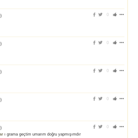
0
e
)
0
e
)
0
e
)
0
e
)
0
e
)
ar
ı grama geçtim umarım doğru yapmışımdır