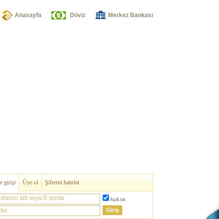
Anasayfa
Döviz
Merkez Bankası
 girişi
Üye ol
Şifremi hatırlat
ullanıcı adı veya E-posta
Açık tut
fre