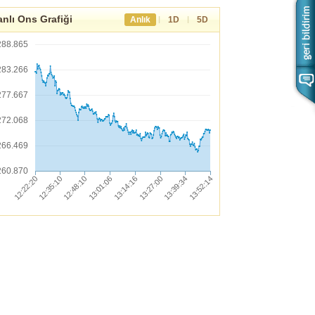
nlı Ons Grafiği
|
|
Anlık
1D
5D
288.865
283.266
277.667
272.068
266.469
260.870