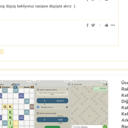
ş düşüş bekliyoruz nasipse düşüşte alırız :)
1
»
Ücr
Rak
Kel
Diğ
Kal
Kel
Ark
Ras