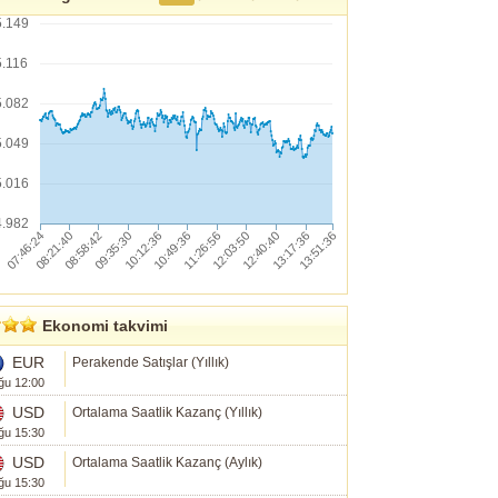
5.149
5.116
5.082
5.049
5.016
4.982
Ekonomi takvimi
EUR
Perakende Satışlar (Yıllık)
ğu 12:00
USD
Ortalama Saatlik Kazanç (Yıllık)
ğu 15:30
USD
Ortalama Saatlik Kazanç (Aylık)
ğu 15:30