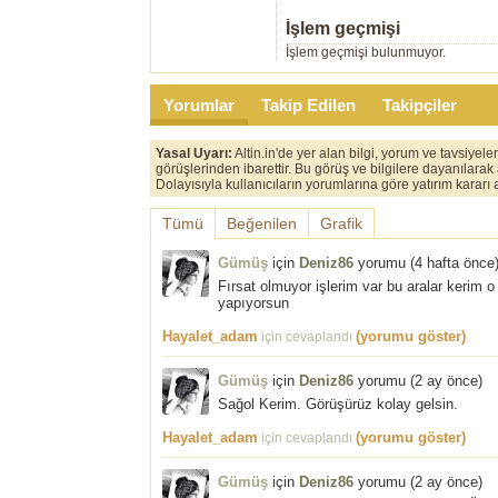
İşlem geçmişi
İşlem geçmişi bulunmuyor.
Yorumlar
Takip Edilen
Takipçiler
Yasal Uyarı:
Altin.in'de yer alan bilgi, yorum ve tavsiyel
görüşlerinden ibarettir. Bu görüş ve bilgilere dayanılarak
Dolayısıyla kullanıcıların yorumlarına göre yatırım karar
Tümü
Beğenilen
Grafik
Gümüş
için
Deniz86
yorumu (
4 hafta önce
Fırsat olmuyor işlerim var bu aralar kerim
yapıyorsun
Hayalet_adam
(yorumu göster)
için cevaplandı
Gümüş
için
Deniz86
yorumu (
2 ay önce
)
Sağol Kerim. Görüşürüz kolay gelsin.
Hayalet_adam
(yorumu göster)
için cevaplandı
Gümüş
için
Deniz86
yorumu (
2 ay önce
)