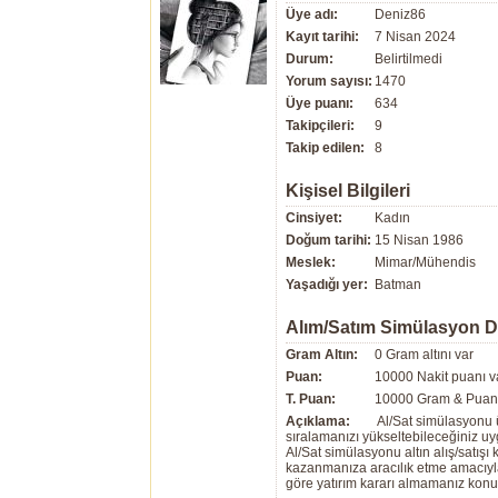
Üye adı:
Deniz86
Kayıt tarihi:
7 Nisan 2024
Durum:
Belirtilmedi
Yorum sayısı:
1470
Üye puanı:
634
Takipçileri:
9
Takip edilen:
8
Kişisel Bilgileri
Cinsiyet:
Kadın
Doğum tarihi:
15 Nisan 1986
Meslek:
Mimar/Mühendis
Yaşadığı yer:
Batman
Alım/Satım Simülasyon 
Gram Altın:
0 Gram altını var
Puan:
10000 Nakit puanı v
T. Puan:
10000 Gram & Puan 
Açıklama:
Al/Sat simülasyonu ü
sıralamanızı yükseltebileceğiniz u
Al/Sat simülasyonu altın alış/satış
kazanmanıza aracılık etme amacıyla g
göre yatırım kararı almamanız kon