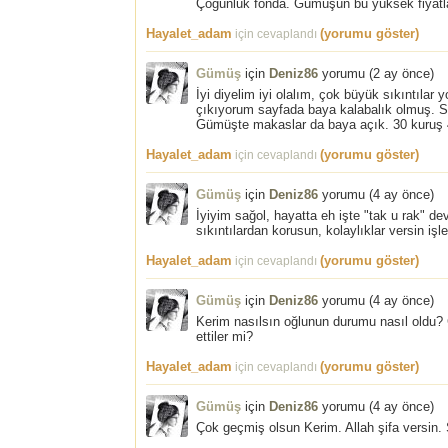
Çoğunluk fonda. Gümüşün bu yüksek fiyatl
Hayalet_adam
(yorumu göster)
için cevaplandı
Gümüş
için
Deniz86
yorumu (
2 ay önce
)
İyi diyelim iyi olalım, çok büyük sıkıntılar
çıkıyorum sayfada baya kalabalık olmuş. 
Gümüşte makaslar da baya açık. 30 kuruş 4
Hayalet_adam
(yorumu göster)
için cevaplandı
Gümüş
için
Deniz86
yorumu (
4 ay önce
)
İyiyim sağol, hayatta eh işte "tak u rak" d
sıkıntılardan korusun, kolaylıklar versin işle
Hayalet_adam
(yorumu göster)
için cevaplandı
Gümüş
için
Deniz86
yorumu (
4 ay önce
)
Kerim nasılsın oğlunun durumu nasıl oldu
ettiler mi?
Hayalet_adam
(yorumu göster)
için cevaplandı
Gümüş
için
Deniz86
yorumu (
4 ay önce
)
Çok geçmiş olsun Kerim. Allah şifa versin. 