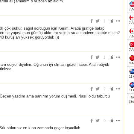
arına alışamadım o yüzden az aldım.
7 A
1
7 A
 yok çok şükür, sağol sorduğun için Kerim. Arada grafiğe bakıp
Sen ne yapıyorsun gümüş aldın mı yoksa şu an sadece takipte misin?
7 A
0 kuruşları yüksek görüyorduk :))
7 A
1
9 A
evam ediyor diyelim. Oğlunun iyi olması güzel haber. Allah büyük
rinizde.
11 
2
11 
? Geçen yazdım ama sanırım yorum düşmedi. Nasıl oldu taburcu
Tak
çev
0
Sıkıntılarınız en kısa zamanda geçer inşaallah.