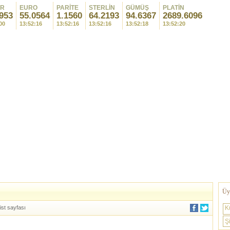
AR
EURO
PARİTE
STERLİN
GÜMÜŞ
PLATİN
953
55.0564
1.1560
64.2193
94.6367
2689.6096
00
13:52:16
13:52:16
13:52:16
13:52:18
13:52:20
Üye
ist sayfası
K
Şi