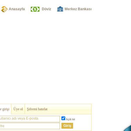
Anasayfa
Döviz
Merkez Bankası
 girişi
Üye ol
Şifremi hatırlat
ullanıcı adı veya E-posta
Açık tut
fre