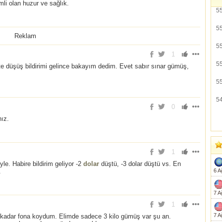
mli olan huzur ve sağlık.
5
5
Reklam
5
1
5
 düşüş bildirimi gelince bakayım dedim. Evet sabır sınar gümüş,
5
5
0
ız.
1
. Habire bildirim geliyor -2
dolar
düştü, -3 dolar düştü vs. En
.
6 A
7 A
1
7 A
a kadar fona koydum. Elimde sadece 3 kilo gümüş var şu an.