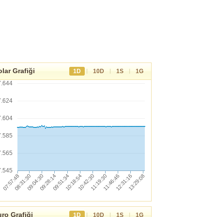
lar Grafiği
|
|
|
1D
10D
1S
1G
7.644
7.624
7.604
7.585
7.565
7.545
ro Grafiği
|
|
|
1D
10D
1S
1G