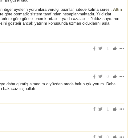
alman güzel oldu.
rı diğer üyelerin yorumlara verdiği puanlar, sitede kalma süresi,
Altın
lere göre otomatik sistem tarafından hesaplanmaktadır. Yıldızlar
terlere göre güncellenerek artabilir ya da azalabilir. Yıldız sayısının
besini gösterir ancak yatırım konusunda uzman olduklarını asla
1
0
siteye daha gümüş almadım o yüzden arada bakıp çıkıyorum. Daha
a bakacaz inşaallah.
1
0