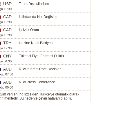
USD
Tarım Dışı İstihdam
ğu 15:30
CAD
İstihdamda Net Değişim
ğu 15:30
CAD
İşsizlik Oranı
ğu 15:30
TRY
Hazine Nakit Bakiyesi
ğu 17:30
CNY
Tüketici Fiyat Endeksi (Yıllık)
ğu 04:30
AUD
RBA Interest Rate Decision
Ağu 07:30
AUD
RBA Press Conference
Ağu 00:00
vim verileri İngilizce'den Türkçe'ye otomatik olarak
irilmektedir. Bu nedenle çeviri hataları olabilir.