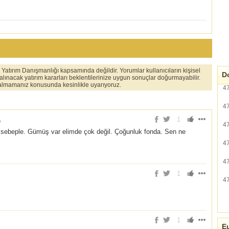
er Yatırım Danışmanlığı kapsamında değildir. Yorumlar kullanıcıların kişisel
Do
 alınacak yatırım kararları beklentilerinize uygun sonuçlar doğurmayabilir.
ı almamanız konusunda kesinlikle uyarıyoruz.
4
4
1
)
4
 o sebeple. Gümüş var elimde çok değil. Çoğunluk fonda. Sen ne
4
4
1
4
1
Eu