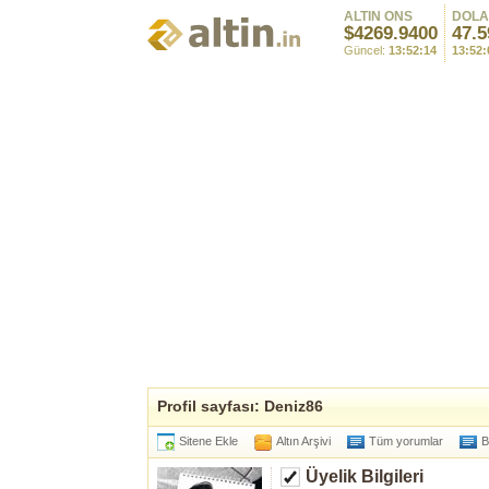
ALTIN ONS
DOL
$4269.9400
47.5
Güncel:
13:52:14
13:52:
Profil sayfası: Deniz86
Sitene Ekle
Altın Arşivi
Tüm yorumlar
B
Üyelik Bilgileri