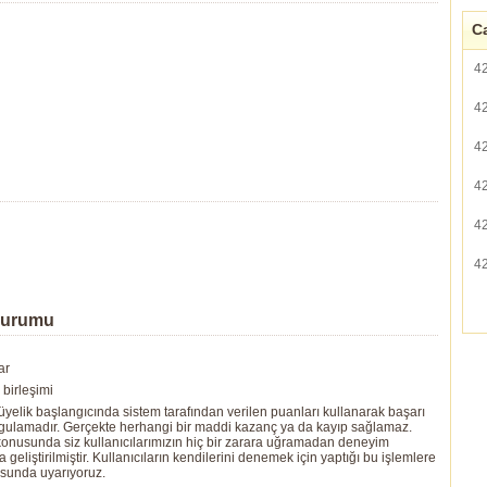
Ca
4
4
4
4
4
4
Durumu
ar
birleşimi
yelik başlangıcında sistem tarafından verilen puanları kullanarak başarı
ygulamadır. Gerçekte herhangi bir maddi kazanç ya da kayıp sağlamaz.
ı konusunda siz kullanıcılarımızın hiç bir zarara uğramadan deneyim
eliştirilmiştir. Kullanıcıların kendilerini denemek için yaptığı bu işlemlere
usunda uyarıyoruz.