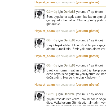
Hayalet_adam
(yorumu göster)
için cevaplandı
Gümüş
için
Deniz86
yorumu (
7 ay önce
)
Evet uygulama açık zaten bankanın aynı şif
çalışıyordur herhalde. Olurda gümüş platin
görüşürüz.
Hayalet_adam
(yorumu göster)
için cevaplandı
Gümüş
için
Deniz86
yorumu (
7 ay önce
)
Sağol teşekkürler. Eline güzel bir para geçi
alarmı kurabilirsin. Emir yok ama alarm va
Hayalet_adam
(yorumu göster)
için cevaplandı
Gümüş
için
Deniz86
yorumu (
7 ay önce
)
Evet kaçırdıım fırsatları çünkü iyi takip e
evde boya işine giriştim yeniliyorum evi ke
değiştirdim. Neyse ki ordan kârdayım :)
Hayalet_adam
(yorumu göster)
için cevaplandı
Gümüş
için
Deniz86
yorumu (
7 ay önce
)
İyiyim teşekkürler kerim. Yok bi sorun sağ
diye. Valla kaldım Gümüşsüz, almadım ve d