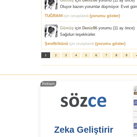
Gümüş
için
Deniz86
yorumu (
11 ay önce
)
Oluyor bazen yorumlar düşmüyor. Evet gümü
TUĞRA44
(yorumu göster)
için cevaplandı
Gümüş
için
Deniz86
yorumu (
11 ay önce
)
Sağolun teşekkürler.
Şereftribünü
(yorumu göster)
için cevaplandı
1
2
3
4
5
6
7
8
9
Reklam
Zeka Geliştirir