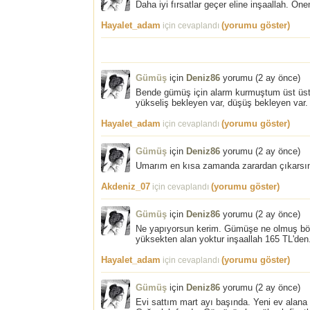
Daha iyi fırsatlar geçer eline inşaallah. Öne
Hayalet_adam
(yorumu göster)
için cevaplandı
Gümüş
için
Deniz86
yorumu (
2 ay önce
)
Bende gümüş için alarm kurmuştum üst üste
yükseliş bekleyen var, düşüş bekleyen var.
Hayalet_adam
(yorumu göster)
için cevaplandı
Gümüş
için
Deniz86
yorumu (
2 ay önce
)
Umarım en kısa zamanda zarardan çıkarsın
Akdeniz_07
(yorumu göster)
için cevaplandı
Gümüş
için
Deniz86
yorumu (
2 ay önce
)
Ne yapıyorsun kerim. Gümüşe ne olmuş böyle
yüksekten alan yoktur inşaallah 165 TL'den
Hayalet_adam
(yorumu göster)
için cevaplandı
Gümüş
için
Deniz86
yorumu (
2 ay önce
)
Evi sattım mart ayı başında. Yeni ev alan