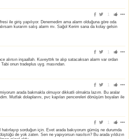
1
resi ile giriş yapılıyor. Denemedim ama alarm olduğuna göre oda
 alırsam kurarım satış alarm mı. Sağol Kerim sana da kolay gelsin
1
nce alırsın inşaallah. Kuveyttrk te alıp satacaksan alarm var ordan
r. Tabi onun tradeplus uyg. masından.
1
demiyorum arada bakmakla olmuyor dikkatli olmakta lazım. Bu aralar
ndim. Mutfak dolaplarını, pvc kapıları pencereleri dönüşüm boyaları ile
1
ol hatırlayıp sorduğun için. Evet arada bakıyorum gümüş ne durumda
üştüğü de yok zaten. Sen ne yapıyorsun nasılsın? Bu arada yıldızın