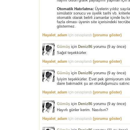
hayırlı olsun grafik paylaşımı yapman için 
Otomatik Hatırlatma:
Üyelerin yıldız sayıla
simülatör sonucu ve üyelik tarihi vb. kriter
otomatik olarak belirli zamanlar içinde bu kri
fazla olması üyenin site içerisindeki tecrü
göstermez.
Hayalet_adam
(yorumu göster)
için cevaplandı
Gümüş
için
Deniz86
yorumu (
9 ay önce
)
Sağol teşekkürler.
Hayalet_adam
(yorumu göster)
için cevaplandı
Gümüş
için
Deniz86
yorumu (
9 ay önce
)
İyiyim teşekkürler. Evet pek girmiyorum 
daire bakmadık şu an oturduğumuzu satınc
Hayalet_adam
(yorumu göster)
için cevaplandı
Gümüş
için
Deniz86
yorumu (
9 ay önce
)
Hayırlı günler kerim. Nasılsın?
Hayalet_adam
(yorumu göster)
için cevaplandı